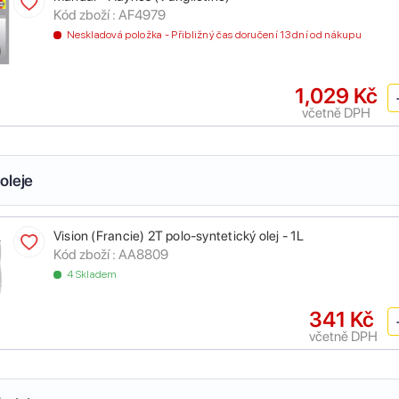
Kód zboží :
AF4979
Neskladová položka - Přibližný čas doručení 13 dní od nákupu
1,029 Kč
včetně DPH
oleje
Vision (Francie) 2T polo-syntetický olej - 1L
Kód zboží :
AA8809
4 Skladem
341 Kč
včetně DPH