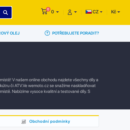
0
0
CZ
Kč
POTŘEBUJETE PORADIT?
ČOVÝ OLEJ
 místě! V našem online obchodu najdete všechny díly a
 skútru či ATV.Ve wemoto.cz se snažíme naskladňovat
 místě. Nabízíme vysoce kvalitní a testované díly. S
Obchodní podmínky