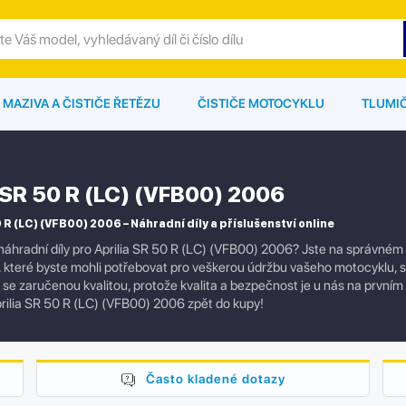
MAZIVA A ČISTIČE ŘETĚZU
ČISTIČE MOTOCYKLU
TLUMI
a SR 50 R (LC) (VFB00) 2006
0 R (LC) (VFB00) 2006 – Náhradní díly a příslušenství online
náhradní díly pro Aprilia SR 50 R (LC) (VFB00) 2006? Jste na správném
í, které byste mohli potřebovat pro veškerou údržbu vašeho motocyklu,
ly se zaručenou kvalitou, protože kvalita a bezpečnost je u nás na prvním
rilia SR 50 R (LC) (VFB00) 2006 zpět do kupy!
Často kladené dotazy