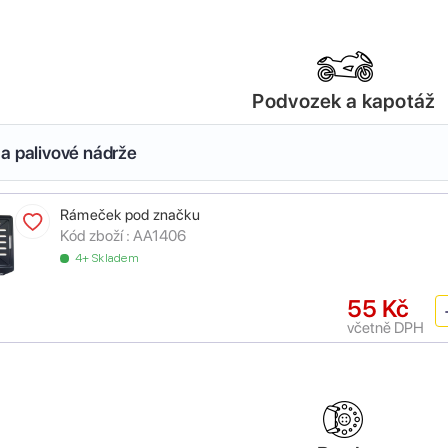
Podvozek a kapotáž
a palivové nádrže
Rámeček pod značku
Kód zboží :
AA1406
4+ Skladem
55 Kč
včetně DPH