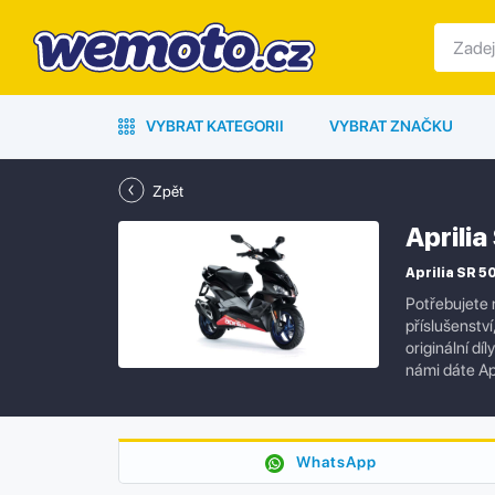
VYBRAT KATEGORII
VYBRAT ZNAČKU
Zpět
Aprili
Aprilia SR 5
Potřebujete 
příslušenstv
originální dí
námi dáte Ap
WhatsApp