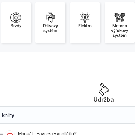
Brzdy
Palivový
Elektro
Motor a
systém
výfukový
systém
Údržba
 knihy
Manuál - Haynes (v angličtině)