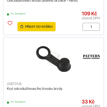
Odvzdušňovací šroub zadního brzdiče - nerez
109 Kč
4+ Skladem
včetně DPH
PŘIDAT DO KOŠÍKU
(
AB7314
)
Kryt odvzdušňovacího šroubu brzdy
33 Kč
4+ Skladem
včetně DPH