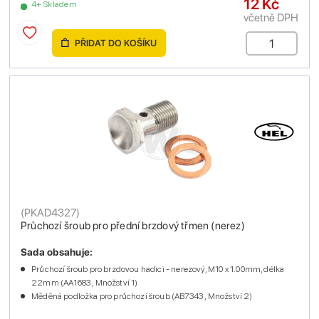
12 Kč
4+ Skladem
včetně DPH
PŘIDAT DO KOŠÍKU
(
PKAD4327
)
Průchozí šroub pro přední brzdový třmen (nerez)
Sada obsahuje:
Průchozí šroub pro brzdovou hadici - nerezový, M10 x 1.00mm, délka
22mm (AA1683 , Množství 1)
Měděná podložka pro průchozí šroub (AB7343 , Množství 2)