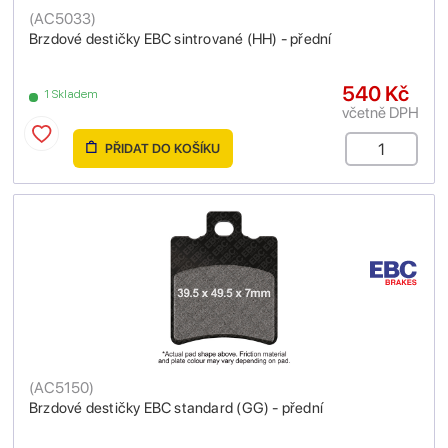
(
AC5033
)
Brzdové destičky EBC sintrované (HH) - přední
540 Kč
1 Skladem
včetně DPH
PŘIDAT DO KOŠÍKU
(
AC5150
)
Brzdové destičky EBC standard (GG) - přední