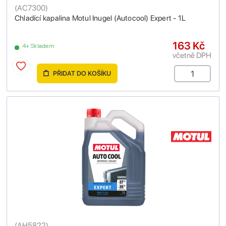
(
AC7300
)
Chladící kapalina Motul Inugel (Autocool) Expert - 1L
163 Kč
4+ Skladem
včetně DPH
PŘIDAT DO KOŠÍKU
(
AH5822
)