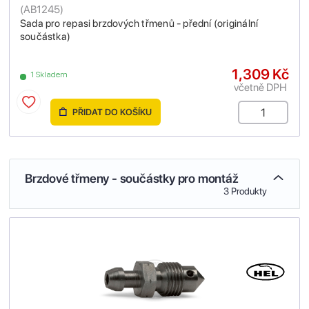
(
AB1245
)
Sada pro repasi brzdových třmenů - přední (originální
součástka)
1,309 Kč
1 Skladem
včetně DPH
PŘIDAT DO KOŠÍKU
Brzdové třmeny - součástky pro montáž
3 Produkty