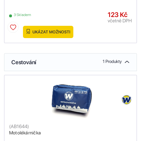
123 Kč
3 Skladem
včetně DPH
UKÁZAT MOŽNOSTI
Cestování
1 Produkty
(
AB1644
)
Motolékárnička