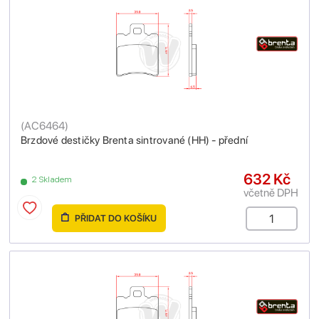
(
AC6464
)
Brzdové destičky Brenta sintrované (HH) - přední
632 Kč
2 Skladem
včetně DPH
PŘIDAT DO KOŠÍKU