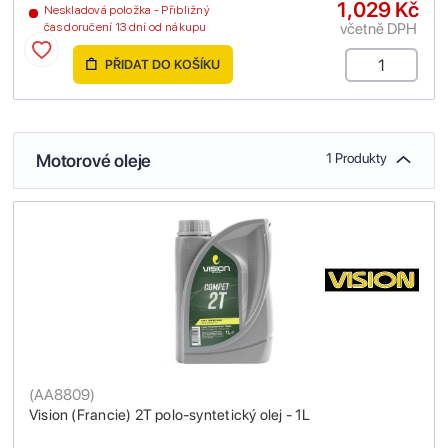
1,029 Kč
Neskladová položka - Přibližný
včetně DPH
čas doručení 13 dní od nákupu
PŘIDAT DO KOŠÍKU
Motorové oleje
1 Produkty
(
AA8809
)
Vision (Francie) 2T polo-syntetický olej - 1L