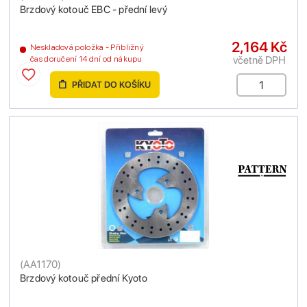
Brzdový kotouč EBC - přední levý
2,164 Kč
Neskladová položka - Přibližný
včetně DPH
čas doručení 14 dní od nákupu
PŘIDAT DO KOŠÍKU
(
AA1170
)
Brzdový kotouč přední Kyoto