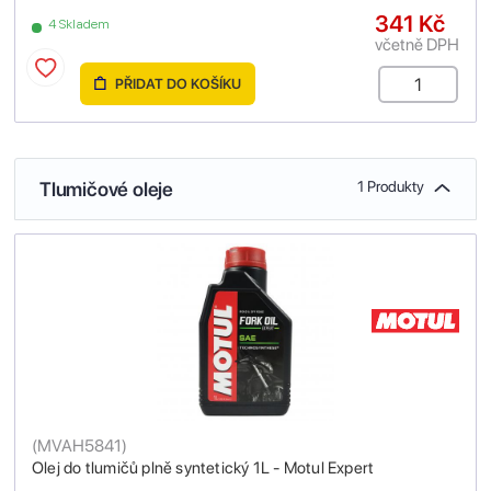
341 Kč
4 Skladem
včetně DPH
PŘIDAT DO KOŠÍKU
Tlumičové oleje
1 Produkty
(
MVAH5841
)
Olej do tlumičů plně syntetický 1L - Motul Expert