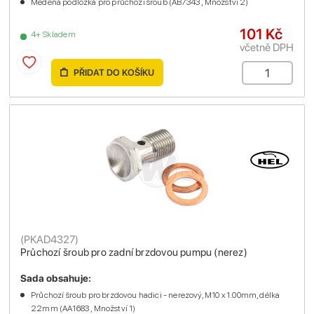
Měděná podložka pro průchozí šroub (AB7343 , Množství 2)
101 Kč
4+ Skladem
včetně DPH
PŘIDAT DO KOŠÍKU
(
PKAD4327
)
Průchozí šroub pro zadní brzdovou pumpu (nerez)
Sada obsahuje:
Průchozí šroub pro brzdovou hadici - nerezový, M10 x 1.00mm, délka
22mm (AA1683 , Množství 1)