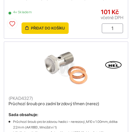
101 Kč
4+ Skladem
včetně DPH
PŘIDAT DO KOŠÍKU
(
PKAD4327
)
Průchozí šroub pro zadní brzdový třmen (nerez)
Sada obsahuje:
Průchozí šroub pro brzdovou hadici - nerezový, M10 x 1.00mm, délka
22mm (AA1683 , Množství 1)