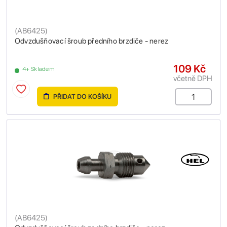
(
AB6425
)
Odvzdušňovací šroub předního brzdiče - nerez
109 Kč
4+ Skladem
včetně DPH
PŘIDAT DO KOŠÍKU
(
AB6425
)