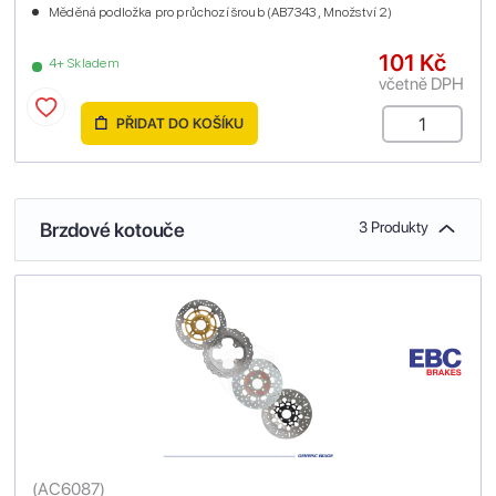
Měděná podložka pro průchozí šroub (AB7343 , Množství 2)
101 Kč
4+ Skladem
včetně DPH
PŘIDAT DO KOŠÍKU
Brzdové kotouče
3 Produkty
(
AC6087
)