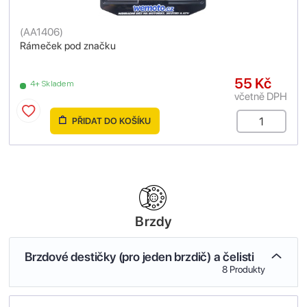
(
AA1406
)
Rámeček pod značku
55 Kč
4+ Skladem
včetně DPH
PŘIDAT DO KOŠÍKU
Brzdy
Brzdové destičky (pro jeden brzdič) a čelisti
8 Produkty