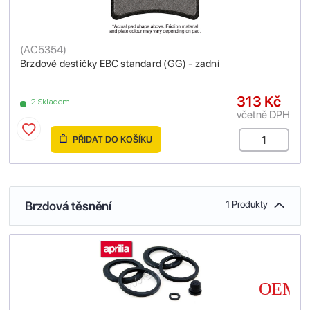
(
AC5354
)
Brzdové destičky EBC standard (GG) - zadní
313 Kč
2 Skladem
včetně DPH
PŘIDAT DO KOŠÍKU
Brzdová těsnění
1 Produkty