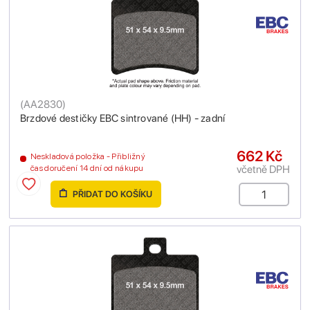
(
AA2830
)
Brzdové destičky EBC sintrované (HH) - zadní
662 Kč
Neskladová položka - Přibližný
včetně DPH
čas doručení 14 dní od nákupu
PŘIDAT DO KOŠÍKU