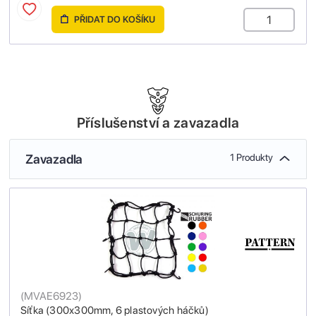
PŘIDAT DO KOŠÍKU
Příslušenství a zavazadla
Zavazadla
1 Produkty
(
MVAE6923
)
Síťka (300x300mm, 6 plastových háčků)