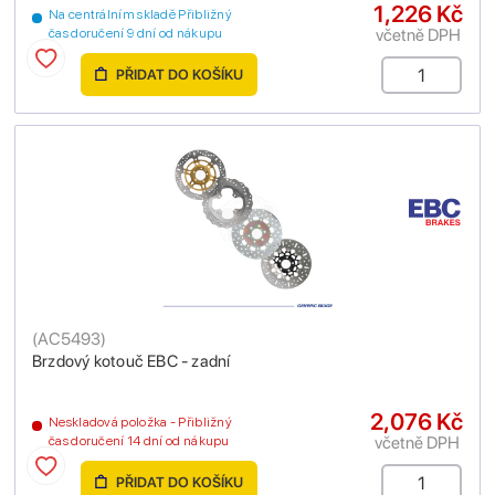
1,226 Kč
Na centrálním skladě Přibližný
včetně DPH
čas doručení 9 dní od nákupu
PŘIDAT DO KOŠÍKU
(
AC5493
)
Brzdový kotouč EBC - zadní
2,076 Kč
Neskladová položka - Přibližný
včetně DPH
čas doručení 14 dní od nákupu
PŘIDAT DO KOŠÍKU