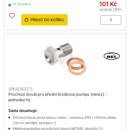
101 Kč
4+ Skladem
včetně DPH
PŘIDAT DO KOŠÍKU
(
PKAD4327
)
Průchozí šroub pro přední brzdovou pumpu (nerez) -
jednoduchý
Sada obsahuje:
Průchozí šroub pro brzdovou hadici - nerezový, M10 x 1.00mm, délka
22mm (AA1683 , Množství 1)
Měděná podložka pro průchozí šroub (AB7343 , Množství 2)