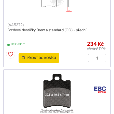
(
AA5372
)
Brzdové destičky Brenta standard (GG) - přední
234 Kč
3 Skladem
včetně DPH
PŘIDAT DO KOŠÍKU