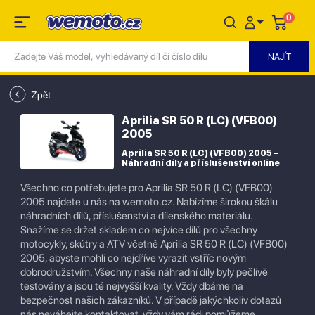
0
Zpět
Aprilia SR 50 R (LC) (VFB00)
2005
Aprilia SR 50 R (LC) (VFB00) 2005 –
Náhradní díly a příslušenství online
Všechno co potřebujete pro Aprilia SR 50 R (LC) (VFB00)
2005 najdete u nás na wemoto.cz. Nabízíme širokou škálu
náhradních dílů, příslušenství a dílenského materiálu.
Snažíme se držet skladem co nejvíce dílů pro všechny
motocykly, skútry a ATV včetně Aprilia SR 50 R (LC) (VFB00)
2005, abyste mohli co nejdříve vyrazit vstříc novým
dobrodružstvím. Všechny naše náhradní díly byly pečlivě
testovány a jsou té nejvyšší kvality. Vždy dbáme na
bezpečnost našich zákazníků. V případě jakýchkoliv dotazů
nás neváhejte kontaktovat, vždy vám rádi pomůžeme.