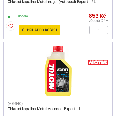
Chladící kapalina Motul Inugel (Autocool) Expert - 5L
653 Kč
4+ Skladem
včetně DPH
PŘIDAT DO KOŠÍKU
(
AI6640
)
Chladící kapalina Motul Motocool Expert - 1L