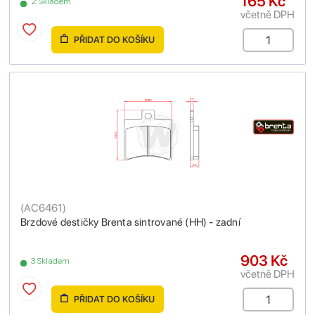
165 Kč
2 Skladem
včetně DPH
PŘIDAT DO KOŠÍKU
(
AC6461
)
Brzdové destičky Brenta sintrované (HH) - zadní
903 Kč
3 Skladem
včetně DPH
PŘIDAT DO KOŠÍKU