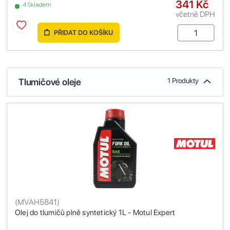
341 Kč
4 Skladem
včetně DPH
PŘIDAT DO KOŠÍKU
Tlumičové oleje
1 Produkty
(
MVAH5841
)
Olej do tlumičů plně syntetický 1L - Motul Expert