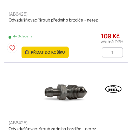
(
AB6425
)
Odvzdušňovací šroub předního brzdiče - nerez
109 Kč
4+ Skladem
včetně DPH
PŘIDAT DO KOŠÍKU
(
AB6425
)
Odvzdušňovací šroub zadního brzdiče - nerez