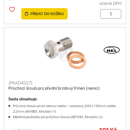
včetně DPH
PŘIDAT DO KOŠÍKU
(
PKAD4327
)
Průchozí šroub pro přední brzdový třmen (nerez)
Sada obsahuje:
Průchozí šroub pro brzdovou hadici - nerezový, M10 x 1.00mm, délka
22mm (AA1683 , Množství 1)
Měděná podložka pro průchozí šroub (AB7343 , Množství 2)