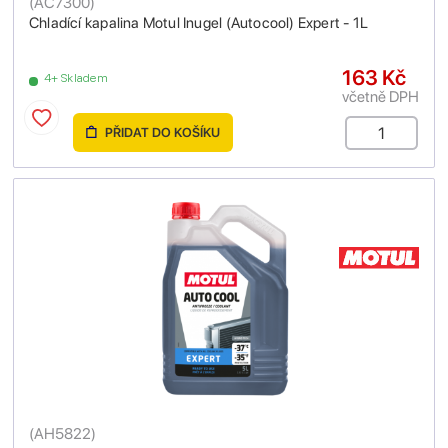
(
AC7300
)
Chladící kapalina Motul Inugel (Autocool) Expert - 1L
163 Kč
4+ Skladem
včetně DPH
PŘIDAT DO KOŠÍKU
(
AH5822
)