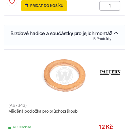
PŘIDAT DO KOŠÍKU
Brzdové hadice a součástky pro jejich montáž
5 Produkty
(
AB7343
)
Měděná podložka pro průchozí šroub
12 Kč
4+ Skladem