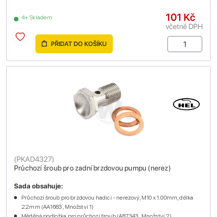
101 Kč
4+ Skladem
včetně DPH
PŘIDAT DO KOŠÍKU
(
PKAD4327
)
Průchozí šroub pro zadní brzdovou pumpu (nerez)
Sada obsahuje:
Průchozí šroub pro brzdovou hadici - nerezový, M10 x 1.00mm, délka
22mm (AA1683 , Množství 1)
Měděná podložka pro průchozí šroub (AB7343 , Množství 2)