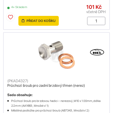
101 Kč
4+ Skladem
včetně DPH
PŘIDAT DO KOŠÍKU
(
PKAD4327
)
Průchozí šroub pro zadní brzdový třmen (nerez)
Sada obsahuje:
Průchozí šroub pro brzdovou hadici - nerezový, M10 x 1.00mm, délka
22mm (AA1683 , Množství 1)
Měděná podložka pro průchozí šroub (AB7343 , Množství 2)