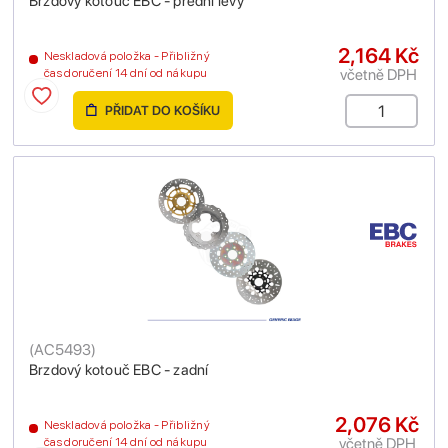
Brzdový kotouč EBC - přední levý
2,164 Kč
Neskladová položka - Přibližný
včetně DPH
čas doručení 14 dní od nákupu
PŘIDAT DO KOŠÍKU
(
AC5493
)
Brzdový kotouč EBC - zadní
2,076 Kč
Neskladová položka - Přibližný
včetně DPH
čas doručení 14 dní od nákupu