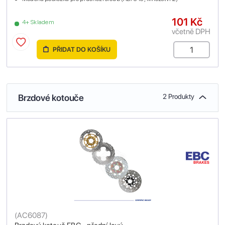
101 Kč
4+ Skladem
včetně DPH
PŘIDAT DO KOŠÍKU
Brzdové kotouče
2 Produkty
(
AC6087
)