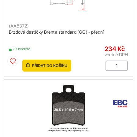
(
AA5372
)
Brzdové destičky Brenta standard (GG) - přední
234 Kč
3 Skladem
včetně DPH
PŘIDAT DO KOŠÍKU