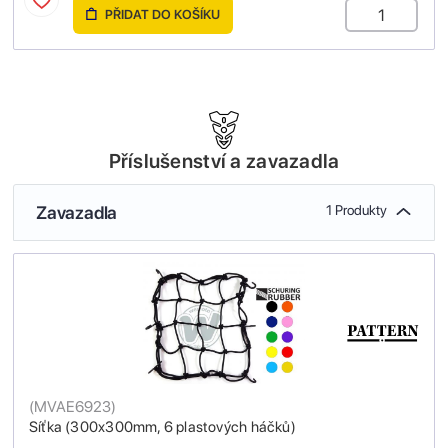
PŘIDAT DO KOŠÍKU
Příslušenství a zavazadla
Zavazadla
1 Produkty
(
MVAE6923
)
Síťka (300x300mm, 6 plastových háčků)