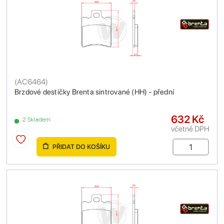
(
AC6464
)
Brzdové destičky Brenta sintrované (HH) - přední
632 Kč
2 Skladem
včetně DPH
PŘIDAT DO KOŠÍKU