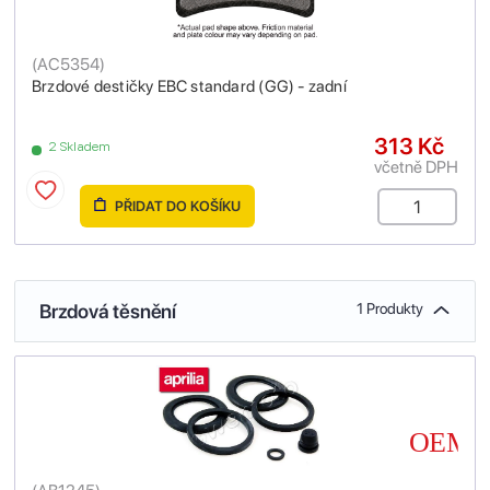
(
AC5354
)
Brzdové destičky EBC standard (GG) - zadní
313 Kč
2 Skladem
včetně DPH
PŘIDAT DO KOŠÍKU
Brzdová těsnění
1 Produkty