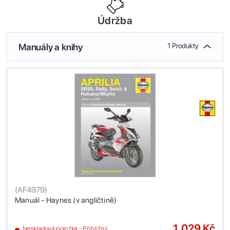
Údržba
Manuály a knihy
1 Produkty
(
AF4979
)
Manuál - Haynes (v angličtině)
1,029 Kč
Neskladová položka - Přibližný