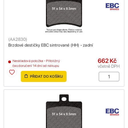
(
AA2830
)
Brzdové destičky EBC sintrované (HH) - zadní
662 Kč
Neskladová položka - Přibližný
včetně DPH
čas doručení 14 dní od nákupu
PŘIDAT DO KOŠÍKU