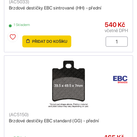
(
AC5033
)
Brzdové destičky EBC sintrované (HH) - přední
540 Kč
1 Skladem
včetně DPH
PŘIDAT DO KOŠÍKU
(
AC5150
)
Brzdové destičky EBC standard (GG) - přední