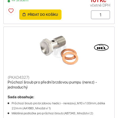
101 Kč
4+ Skladem
včetně DPH
PŘIDAT DO KOŠÍKU
(
PKAD4327
)
Průchozí šroub pro přední brzdovou pumpu (nerez) -
jednoduchý
Sada obsahuje:
Průchozí šroub pro brzdovou hadici - nerezový, M10 x 1.00mm, délka
22mm (AA1683 , Množství 1)
Měděná podložka pro průchozí šroub (AB7343 , Množství 2)