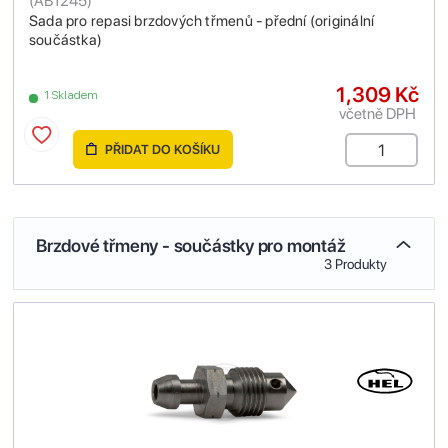
(
AB1245
)
Sada pro repasi brzdových třmenů - přední (originální
součástka)
1,309 Kč
1 Skladem
včetně DPH
PŘIDAT DO KOŠÍKU
Brzdové třmeny - součástky pro montáž
3 Produkty