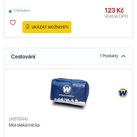
123 Kč
3 Skladem
včetně DPH
UKÁZAT MOŽNOSTI
Cestování
1 Produkty
(
AB1644
)
Motolékárnička