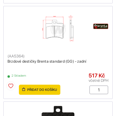
(
AA5364
)
Brzdové destičky Brenta standard (GG) - zadní
517 Kč
2 Skladem
včetně DPH
PŘIDAT DO KOŠÍKU