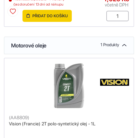
včetně DPH
čas doručení 13 dní od nákupu
PŘIDAT DO KOŠÍKU
Motorové oleje
1 Produkty
(
AA8809
)
Vision (Francie) 2T polo-syntetický olej - 1L