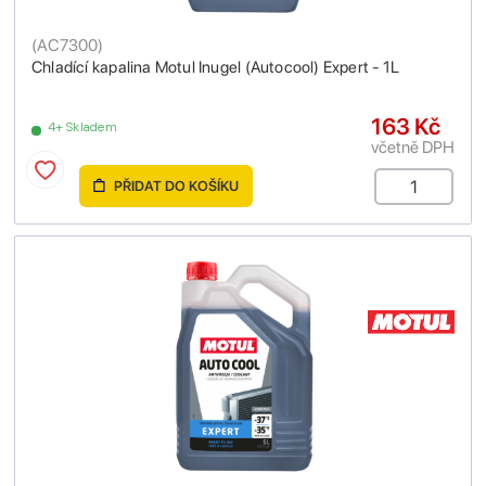
(
AC7300
)
Chladící kapalina Motul Inugel (Autocool) Expert - 1L
163 Kč
4+ Skladem
včetně DPH
PŘIDAT DO KOŠÍKU