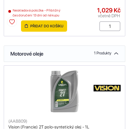
1,029 Kč
Neskladová položka - Přibližný
včetně DPH
čas doručení 13 dní od nákupu
PŘIDAT DO KOŠÍKU
Motorové oleje
1 Produkty
(
AA8809
)
Vision (Francie) 2T polo-syntetický olej - 1L