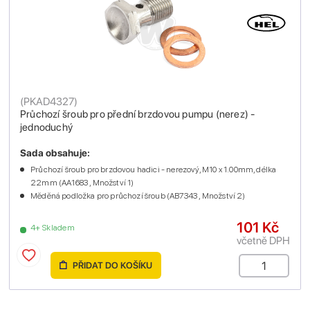
(
PKAD4327
)
Průchozí šroub pro přední brzdovou pumpu (nerez) -
jednoduchý
Sada obsahuje:
Průchozí šroub pro brzdovou hadici - nerezový, M10 x 1.00mm, délka
22mm (AA1683 , Množství 1)
Měděná podložka pro průchozí šroub (AB7343 , Množství 2)
101 Kč
4+ Skladem
včetně DPH
PŘIDAT DO KOŠÍKU