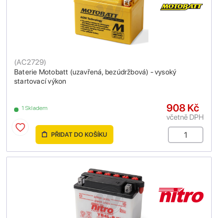
(
AC2729
)
Baterie Motobatt (uzavřená, bezúdržbová) - vysoký
startovací výkon
908 Kč
1 Skladem
včetně DPH
PŘIDAT DO KOŠÍKU