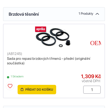
Brzdová těsnění
1 Produkty
(
AB1245
)
Sada pro repasi brzdových třmenů - přední (originální
součástka)
1,309 Kč
1 Skladem
včetně DPH
PŘIDAT DO KOŠÍKU