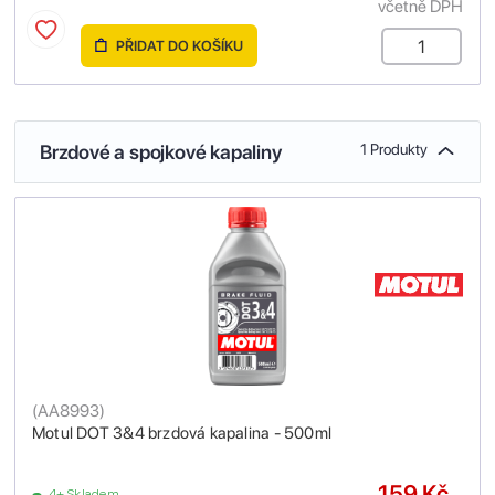
včetně DPH
PŘIDAT DO KOŠÍKU
Brzdové a spojkové kapaliny
1 Produkty
(
AA8993
)
Motul DOT 3&4 brzdová kapalina - 500ml
159 Kč
4+ Skladem