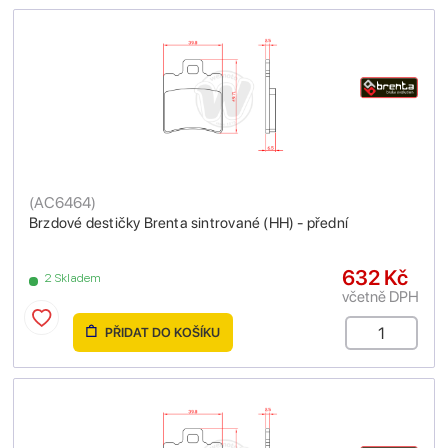
(
AC6464
)
Brzdové destičky Brenta sintrované (HH) - přední
632 Kč
2 Skladem
včetně DPH
PŘIDAT DO KOŠÍKU