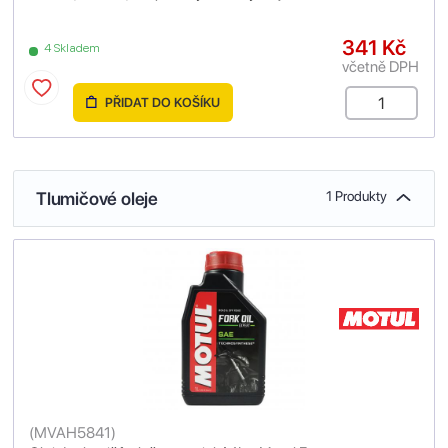
341 Kč
4 Skladem
včetně DPH
PŘIDAT DO KOŠÍKU
Tlumičové oleje
1 Produkty
(
MVAH5841
)