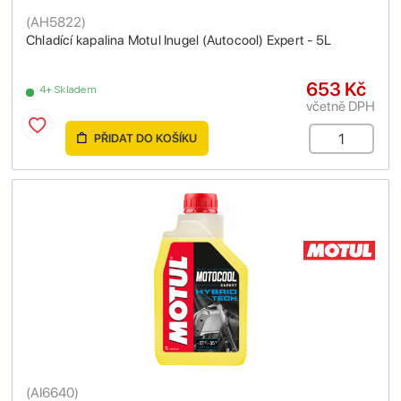
(
AH5822
)
Chladící kapalina Motul Inugel (Autocool) Expert - 5L
653 Kč
4+ Skladem
včetně DPH
PŘIDAT DO KOŠÍKU
(
AI6640
)