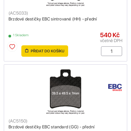
(
AC5033
)
Brzdové destičky EBC sintrované (HH) - přední
540 Kč
1 Skladem
včetně DPH
PŘIDAT DO KOŠÍKU
(
AC5150
)
Brzdové destičky EBC standard (GG) - přední