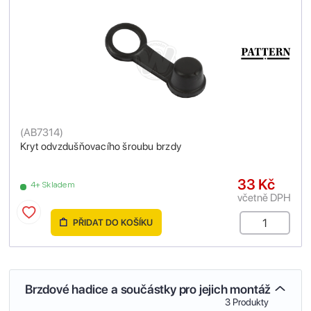
(
AB7314
)
Kryt odvzdušňovacího šroubu brzdy
33 Kč
4+ Skladem
včetně DPH
PŘIDAT DO KOŠÍKU
Brzdové hadice a součástky pro jejich montáž
3 Produkty