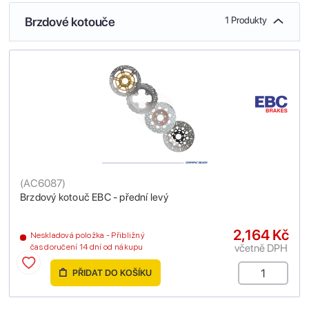
Brzdové kotouče
1 Produkty
(
AC6087
)
Brzdový kotouč EBC - přední levý
2,164 Kč
Neskladová položka - Přibližný
včetně DPH
čas doručení 14 dní od nákupu
PŘIDAT DO KOŠÍKU