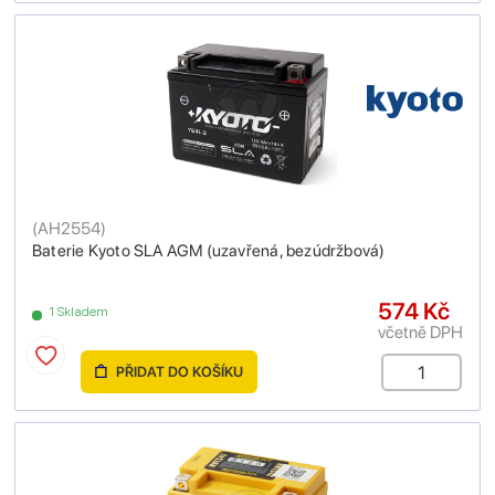
(
AH2554
)
Baterie Kyoto SLA AGM (uzavřená, bezúdržbová)
574 Kč
1 Skladem
včetně DPH
PŘIDAT DO KOŠÍKU