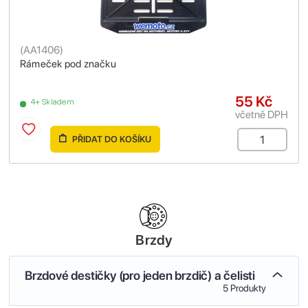
(
AA1406
)
Rámeček pod značku
55 Kč
4+ Skladem
včetně DPH
PŘIDAT DO KOŠÍKU
Brzdy
Brzdové destičky (pro jeden brzdič) a čelisti
5 Produkty