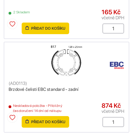
165 Kč
2 Skladem
včetně DPH
PŘIDAT DO KOŠÍKU
(
AD0113
)
Brzdové čelisti EBC standard - zadní
874 Kč
Neskladová položka - Přibližný
včetně DPH
čas doručení 14 dní od nákupu
PŘIDAT DO KOŠÍKU