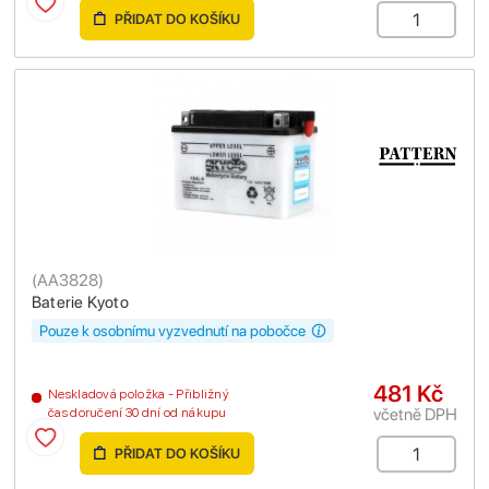
PŘIDAT DO KOŠÍKU
(
AA3828
)
Baterie Kyoto
Pouze k osobnímu vyzvednutí na pobočce
481 Kč
Neskladová položka - Přibližný
včetně DPH
čas doručení 30 dní od nákupu
PŘIDAT DO KOŠÍKU