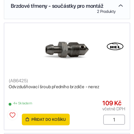
Brzdové třmeny - součástky pro montáž
2 Produkty
(
AB6425
)
Odvzdušňovací šroub předního brzdiče - nerez
109 Kč
4+ Skladem
včetně DPH
PŘIDAT DO KOŠÍKU