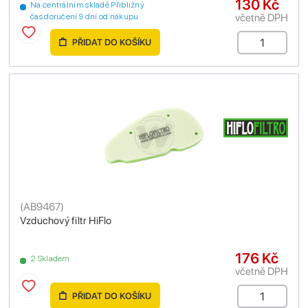
130 Kč
Na centrálním skladě Přibližný
včetně DPH
čas doručení 9 dní od nákupu
PŘIDAT DO KOŠÍKU
(
AB9467
)
Vzduchový filtr HiFlo
176 Kč
2 Skladem
včetně DPH
PŘIDAT DO KOŠÍKU