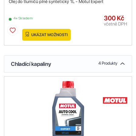
Olej do tlumičů plně syntetický 1L - Motul Expert
300 Kč
4+ Skladem
včetně DPH
UKÁZAT MOŽNOSTI
Chladící kapaliny
4 Produkty