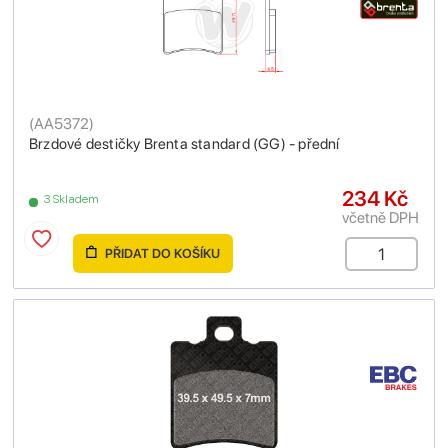
(
AA5372
)
Brzdové destičky Brenta standard (GG) - přední
234 Kč
3 Skladem
včetně DPH
PŘIDAT DO KOŠÍKU