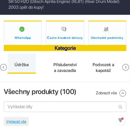
SR 50 H2O (Ditech Aprilia Engine) (RLB1) (Rear Drum Model)
2003 zpět do kupy!
WhatsApp
Často kladené dotazy
Obchodní podmínky
Kategorie
Údržba
Příslušenství
Podvozek a
a zavazadla
kapotáž
Všechny produkty (
100
)
Zobrazit vše