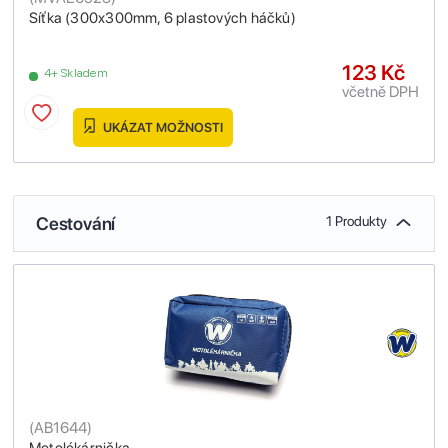
Síťka (300x300mm, 6 plastových háčků)
123 Kč
4+ Skladem
včetně DPH
UKÁZAT MOŽNOSTI
Cestování
1 Produkty
(
AB1644
)