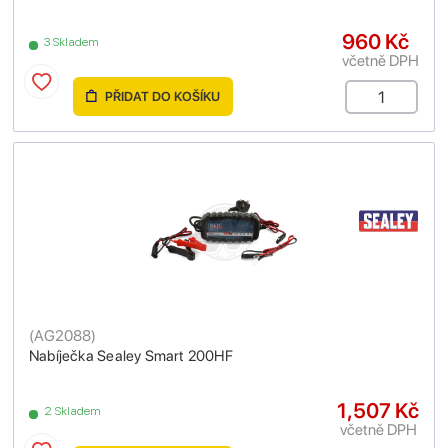
960 Kč
3 Skladem
včetně DPH
PŘIDAT DO KOŠÍKU
(
AG2088
)
Nabíječka Sealey Smart 200HF
1,507 Kč
2 Skladem
včetně DPH