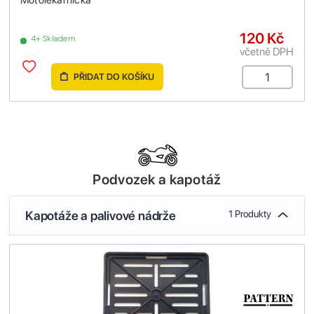
Motolékárnička
120 Kč
4+ Skladem
včetně DPH
PŘIDAT DO KOŠÍKU
Podvozek a kapotáž
Kapotáže a palivové nádrže
1 Produkty