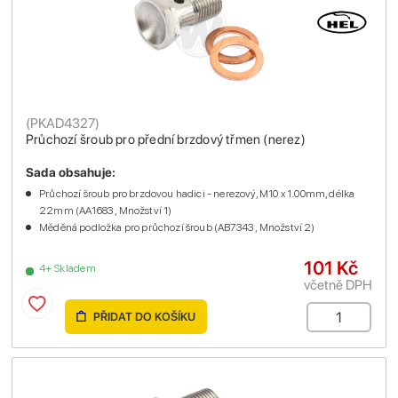
(
PKAD4327
)
Průchozí šroub pro přední brzdový třmen (nerez)
Sada obsahuje:
Průchozí šroub pro brzdovou hadici - nerezový, M10 x 1.00mm, délka
22mm (AA1683 , Množství 1)
Měděná podložka pro průchozí šroub (AB7343 , Množství 2)
101 Kč
4+ Skladem
včetně DPH
PŘIDAT DO KOŠÍKU