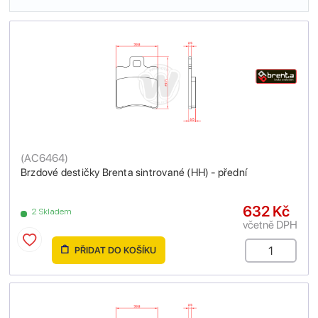
(
AC6464
)
Brzdové destičky Brenta sintrované (HH) - přední
632 Kč
2 Skladem
včetně DPH
PŘIDAT DO KOŠÍKU