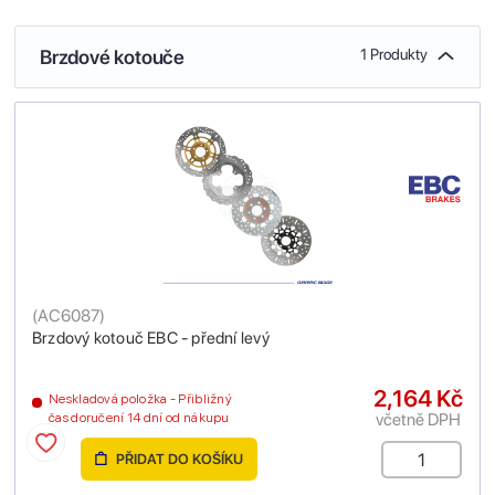
Brzdové kotouče
1 Produkty
(
AC6087
)
Brzdový kotouč EBC - přední levý
2,164 Kč
Neskladová položka - Přibližný
včetně DPH
čas doručení 14 dní od nákupu
PŘIDAT DO KOŠÍKU