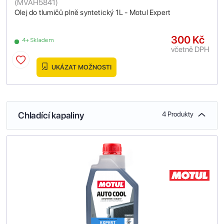
(
MVAH5841
)
Olej do tlumičů plně syntetický 1L - Motul Expert
300 Kč
4+ Skladem
včetně DPH
UKÁZAT MOŽNOSTI
Chladící kapaliny
4 Produkty