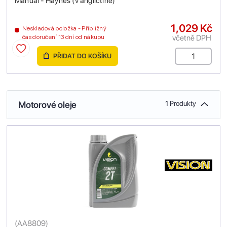
Manuál - Haynes (v angličtině)
1,029 Kč
Neskladová položka - Přibližný
včetně DPH
čas doručení 13 dní od nákupu
PŘIDAT DO KOŠÍKU
Motorové oleje
1 Produkty
(
AA8809
)