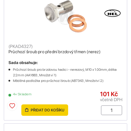
(
PKAD4327
)
Průchozí šroub pro přední brzdový třmen (nerez)
Sada obsahuje:
Průchozí šroub pro brzdovou hadici - nerezový, M10 x 1.00mm, délka
22mm (AA1683 , Množství 1)
Měděná podložka pro průchozí šroub (AB7343 , Množství 2)
101 Kč
4+ Skladem
včetně DPH
PŘIDAT DO KOŠÍKU