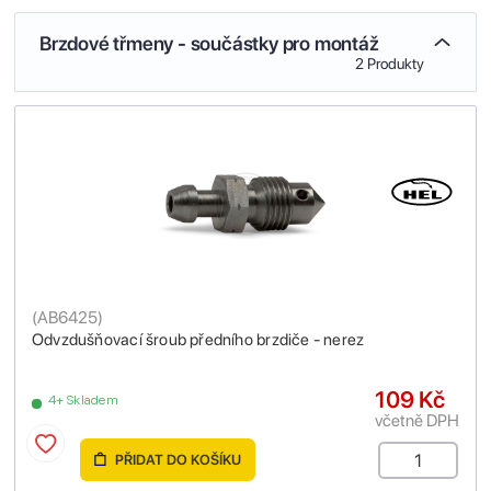
Brzdové třmeny - součástky pro montáž
2 Produkty
(
AB6425
)
Odvzdušňovací šroub předního brzdiče - nerez
109 Kč
4+ Skladem
včetně DPH
PŘIDAT DO KOŠÍKU