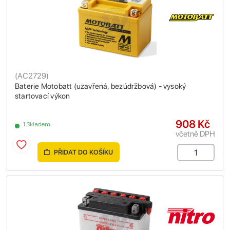
(
AC2729
)
Baterie Motobatt (uzavřená, bezúdržbová) - vysoký
startovací výkon
908 Kč
1 Skladem
včetně DPH
PŘIDAT DO KOŠÍKU