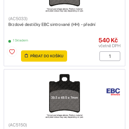
(
AC5033
)
Brzdové destičky EBC sintrované (HH) - přední
540 Kč
1 Skladem
včetně DPH
PŘIDAT DO KOŠÍKU
(
AC5150
)