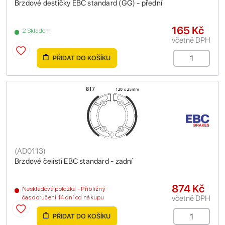
Brzdové destičky EBC standard (GG) - přední
165 Kč
2 Skladem
včetně DPH
PŘIDAT DO KOŠÍKU
(
AD0113
)
Brzdové čelisti EBC standard - zadní
874 Kč
Neskladová položka - Přibližný
včetně DPH
čas doručení 14 dní od nákupu
PŘIDAT DO KOŠÍKU