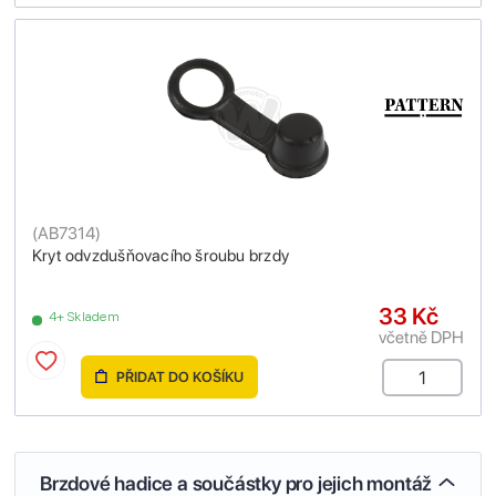
(
AB7314
)
Kryt odvzdušňovacího šroubu brzdy
33 Kč
4+ Skladem
včetně DPH
PŘIDAT DO KOŠÍKU
Brzdové hadice a součástky pro jejich montáž