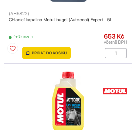
(
AH5822
)
Chladící kapalina Motul Inugel (Autocool) Expert - 5L
653 Kč
4+ Skladem
včetně DPH
PŘIDAT DO KOŠÍKU