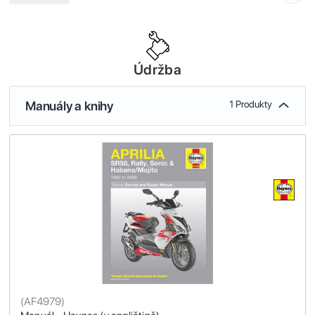
Údržba
Manuály a knihy
1 Produkty
(
AF4979
)