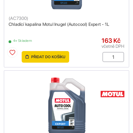
(
AC7300
)
Chladící kapalina Motul Inugel (Autocool) Expert - 1L
163 Kč
4+ Skladem
včetně DPH
PŘIDAT DO KOŠÍKU