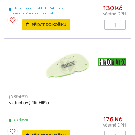
130 Kč
Na centrálním skladě Přibližný
včetně DPH
čas doručení 9 dní od nákupu
PŘIDAT DO KOŠÍKU
(
AB9467
)
Vzduchový filtr HiFlo
176 Kč
2 Skladem
včetně DPH