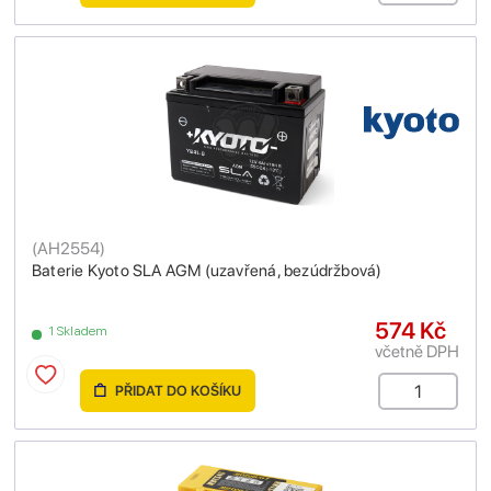
(
AH2554
)
Baterie Kyoto SLA AGM (uzavřená, bezúdržbová)
574 Kč
1 Skladem
včetně DPH
PŘIDAT DO KOŠÍKU