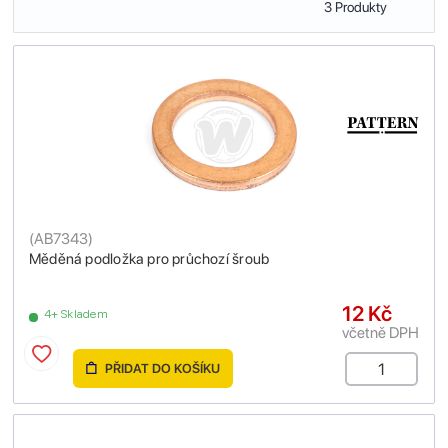
3 Produkty
(
AB7343
)
Měděná podložka pro průchozí šroub
12 Kč
4+ Skladem
včetně DPH
PŘIDAT DO KOŠÍKU