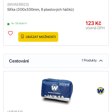
(
MVAE6923
)
Síťka (300x300mm, 6 plastových háčků)
123 Kč
4+ Skladem
včetně DPH
UKÁZAT MOŽNOSTI
Cestování
1 Produkty
(
AB1644
)