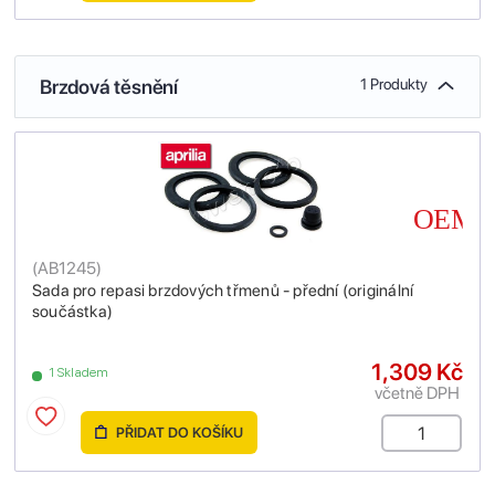
Brzdová těsnění
1 Produkty
(
AB1245
)
Sada pro repasi brzdových třmenů - přední (originální
součástka)
1,309 Kč
1 Skladem
včetně DPH
PŘIDAT DO KOŠÍKU