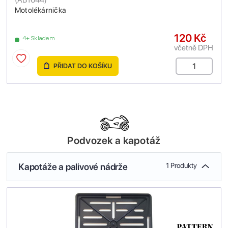
Motolékárnička
120 Kč
4+ Skladem
včetně DPH
PŘIDAT DO KOŠÍKU
Podvozek a kapotáž
Kapotáže a palivové nádrže
1 Produkty