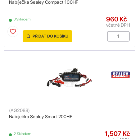
Nabíječka Sealey Compact 100HF
960 Kč
3 Skladem
včetně DPH
PŘIDAT DO KOŠÍKU
(
AG2088
)
Nabíječka Sealey Smart 200HF
1,507 Kč
2 Skladem