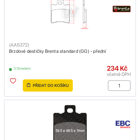
(
AA5372
)
Brzdové destičky Brenta standard (GG) - přední
234 Kč
3 Skladem
včetně DPH
PŘIDAT DO KOŠÍKU