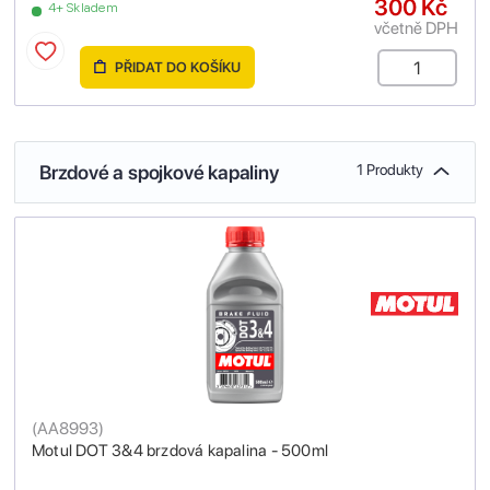
300 Kč
4+ Skladem
včetně DPH
PŘIDAT DO KOŠÍKU
Brzdové a spojkové kapaliny
1 Produkty
(
AA8993
)
Motul DOT 3&4 brzdová kapalina - 500ml