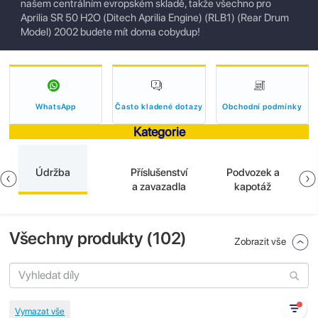
našem centrálním evropském skladě, takže všechno pro
Aprilia SR 50 H2O (Ditech Aprilia Engine) (RLB1) (Rear Drum
Model) 2002 budete mít doma cobydup!
WhatsApp
Často kladené dotazy
Obchodní podmínky
Kategorie
Údržba
Příslušenství
Podvozek a
a zavazadla
kapotáž
Všechny produkty (
102
)
Zobrazit vše