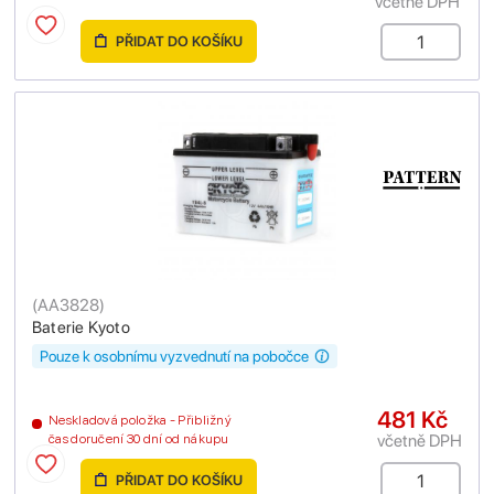
včetně DPH
PŘIDAT DO KOŠÍKU
(
AA3828
)
Baterie Kyoto
Pouze k osobnímu vyzvednutí na pobočce
481 Kč
Neskladová položka - Přibližný
včetně DPH
čas doručení 30 dní od nákupu
PŘIDAT DO KOŠÍKU