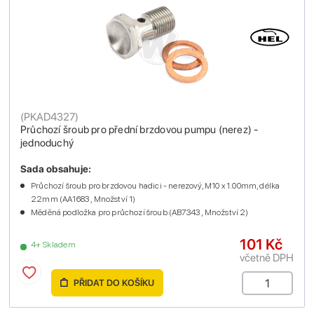
(
PKAD4327
)
Průchozí šroub pro přední brzdovou pumpu (nerez) -
jednoduchý
Sada obsahuje:
Průchozí šroub pro brzdovou hadici - nerezový, M10 x 1.00mm, délka
22mm (AA1683 , Množství 1)
Měděná podložka pro průchozí šroub (AB7343 , Množství 2)
101 Kč
4+ Skladem
včetně DPH
PŘIDAT DO KOŠÍKU