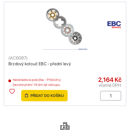
(
AC6087
)
Brzdový kotouč EBC - přední levý
2,164 Kč
Neskladová položka - Přibližný
včetně DPH
čas doručení 14 dní od nákupu
PŘIDAT DO KOŠÍKU