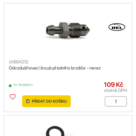
(
AB6425
)
Odvzdušňovací šroub předního brzdiče - nerez
109 Kč
4+ Skladem
včetně DPH
PŘIDAT DO KOŠÍKU