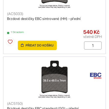
(
AC5033
)
Brzdové destičky EBC sintrované (HH) - přední
540 Kč
1 Skladem
včetně DPH
PŘIDAT DO KOŠÍKU
(
AC5150
)
Brzdové destičky EBC standard (GG) - přední