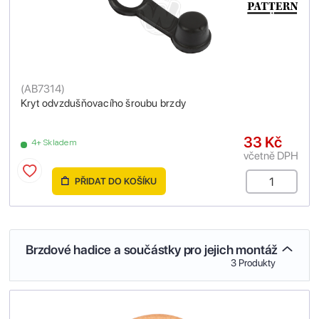
(
AB7314
)
Kryt odvzdušňovacího šroubu brzdy
33 Kč
4+ Skladem
včetně DPH
PŘIDAT DO KOŠÍKU
Brzdové hadice a součástky pro jejich montáž
3 Produkty