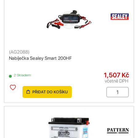
(
AG2088
)
Nabíječka Sealey Smart 200HF
1,507 Kč
2 Skladem
včetně DPH
PŘIDAT DO KOŠÍKU