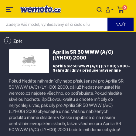
0
Zpět
Aprilia SR 50 WWW (A/C)
(LYH00) 2000
Aprilia SR 50 WWW (A/C) (LYH00) 2000 –
Náhradní díly a příslušenství online
Pokud hledáte náhradní díly nebo příslušenství pro Aprilia SR
50 WWW (A/C) (LYH00) 2000, dál už hledat nemusíte! Na
wemoto.cz najdete všechno, co potřebujete.Pokud hledáte
skvělou hodnotu, špičkovou kvalitu a chcete mít díly co
nejrychleji u vás, pak díly pro Aprilia SR 50 WWW (A/C)
(LYH00) 2000 objednejte u nás. Většinu nabízených
produktů máme skladem v České republice či na našem
centrálním evropském skladě, takže všechno pro Aprilia SR
50 WWW (A/C) (LYH00) 2000 budete mít doma cobydup!