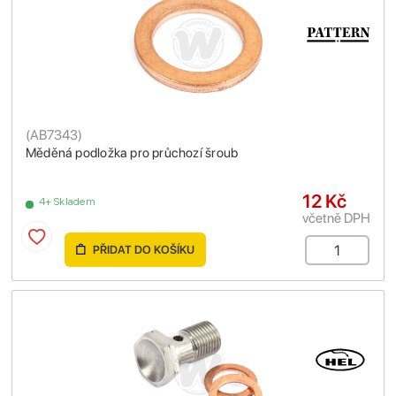
(
AB7343
)
Měděná podložka pro průchozí šroub
12 Kč
4+ Skladem
včetně DPH
PŘIDAT DO KOŠÍKU