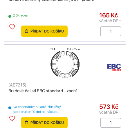
165 Kč
2 Skladem
včetně DPH
PŘIDAT DO KOŠÍKU
(
AE7215
)
Brzdové čelisti EBC standard - zadní
573 Kč
Na centrálním skladě Přibližný
včetně DPH
čas doručení 9 dní od nákupu
PŘIDAT DO KOŠÍKU