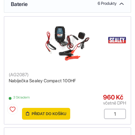
Baterie
6 Produkty
(
AG2087
)
Nabíječka Sealey Compact 100HF
960 Kč
3 Skladem
včetně DPH
PŘIDAT DO KOŠÍKU