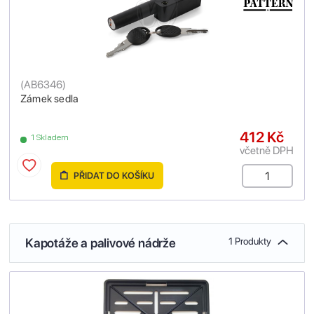
(
AB6346
)
Zámek sedla
412 Kč
1 Skladem
včetně DPH
PŘIDAT DO KOŠÍKU
Kapotáže a palivové nádrže
1 Produkty