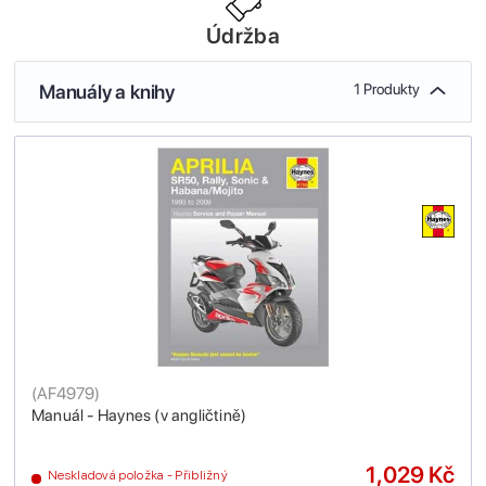
Údržba
Manuály a knihy
1 Produkty
(
AF4979
)
Manuál - Haynes (v angličtině)
1,029 Kč
Neskladová položka - Přibližný