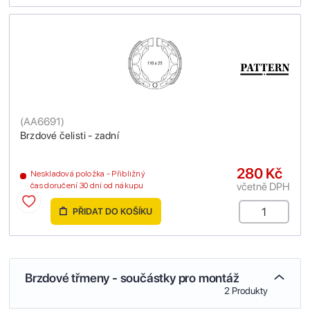
(
AA6691
)
Brzdové čelisti - zadní
280 Kč
Neskladová položka - Přibližný
včetně DPH
čas doručení 30 dní od nákupu
PŘIDAT DO KOŠÍKU
Brzdové třmeny - součástky pro montáž
2 Produkty