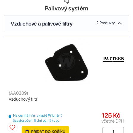
Palivový systém
Vzduchové a palivové filtry
2 Produkty
(
AA0309
)
Vzduchový filtr
125 Kč
Na centrálním skladě Přibližný
včetně DPH
čas doručení 9 dní od nákupu
PŘIDAT DO KOŠÍKU