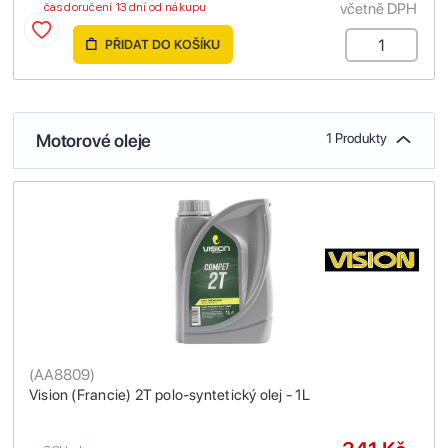
včetně DPH
čas doručení 13 dní od nákupu
PŘIDAT DO KOŠÍKU
Motorové oleje
1 Produkty
(
AA8809
)
Vision (Francie) 2T polo-syntetický olej - 1L