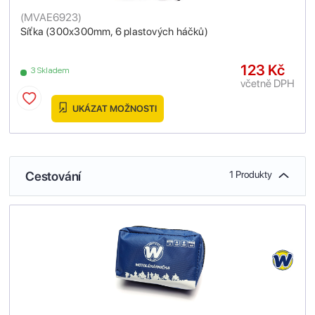
(
MVAE6923
)
Síťka (300x300mm, 6 plastových háčků)
123 Kč
3 Skladem
včetně DPH
UKÁZAT MOŽNOSTI
Cestování
1 Produkty