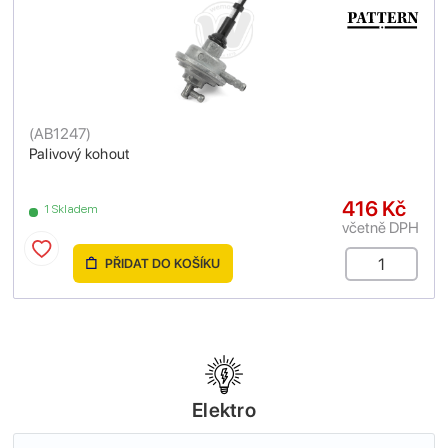
(
AB1247
)
Palivový kohout
416 Kč
1 Skladem
včetně DPH
PŘIDAT DO KOŠÍKU
Elektro