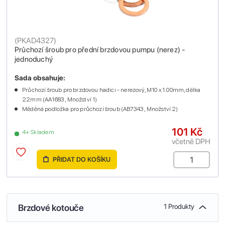
(
PKAD4327
)
Průchozí šroub pro přední brzdovou pumpu (nerez) -
jednoduchý
Sada obsahuje:
Průchozí šroub pro brzdovou hadici - nerezový, M10 x 1.00mm, délka
22mm (AA1683 , Množství 1)
Měděná podložka pro průchozí šroub (AB7343 , Množství 2)
101 Kč
4+ Skladem
včetně DPH
PŘIDAT DO KOŠÍKU
Brzdové kotouče
1 Produkty