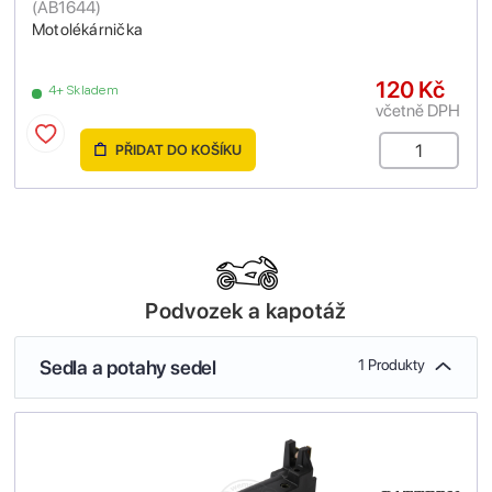
(
AB1644
)
Motolékárnička
120 Kč
4+ Skladem
včetně DPH
PŘIDAT DO KOŠÍKU
Podvozek a kapotáž
Sedla a potahy sedel
1 Produkty