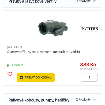
Příruby a jazýčkové ventily
1 Produkty
(
AA3067
)
Gumové příruby mezi motor a karburátor (vstřik)
383 Kč
1 Skladem
včetně DPH
PŘIDAT DO KOŠÍKU
Palivové kohouty, pumpy, hadičky
2 Produkty