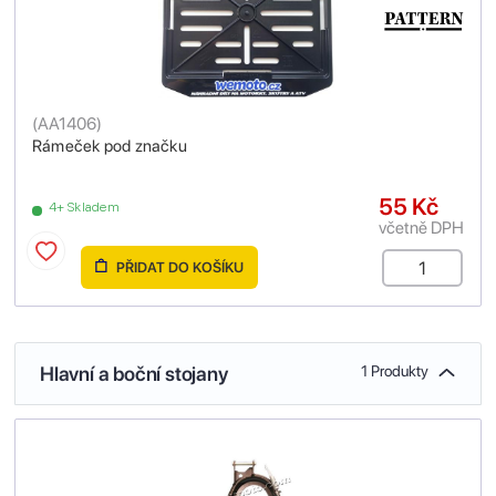
(
AA1406
)
Rámeček pod značku
55 Kč
4+ Skladem
včetně DPH
PŘIDAT DO KOŠÍKU
Hlavní a boční stojany
1 Produkty