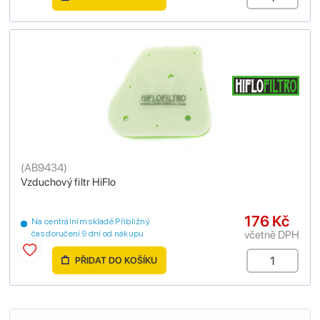
(
AB9434
)
Vzduchový filtr HiFlo
176 Kč
Na centrálním skladě Přibližný
včetně DPH
čas doručení 9 dní od nákupu
PŘIDAT DO KOŠÍKU