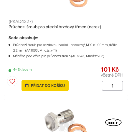
(
PKAD4327
)
Průchozí šroub pro přední brzdový třmen (nerez)
Sada obsahuje:
Průchozí šroub pro brzdovou hadici - nerezový, M10 x 1.00mm, délka
22mm (AA1683 , Množství 1)
Měděná podložka pro průchozí šroub (AB7343 , Množství 2)
101 Kč
4+ Skladem
včetně DPH
PŘIDAT DO KOŠÍKU