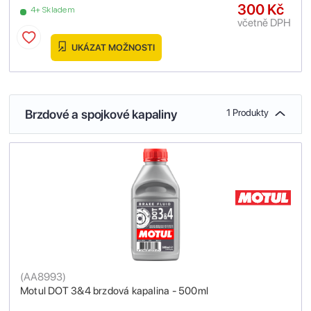
300 Kč
4+ Skladem
včetně DPH
UKÁZAT MOŽNOSTI
Brzdové a spojkové kapaliny
1 Produkty
(
AA8993
)
Motul DOT 3&4 brzdová kapalina - 500ml