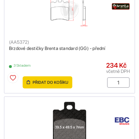
(
AA5372
)
Brzdové destičky Brenta standard (GG) - přední
234 Kč
3 Skladem
včetně DPH
PŘIDAT DO KOŠÍKU