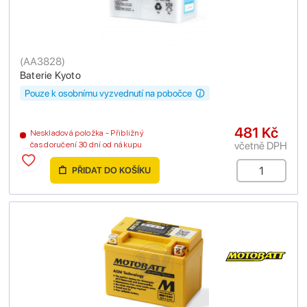
(
AA3828
)
Baterie Kyoto
Pouze k osobnímu vyzvednutí na pobočce
481 Kč
Neskladová položka - Přibližný
včetně DPH
čas doručení 30 dní od nákupu
PŘIDAT DO KOŠÍKU