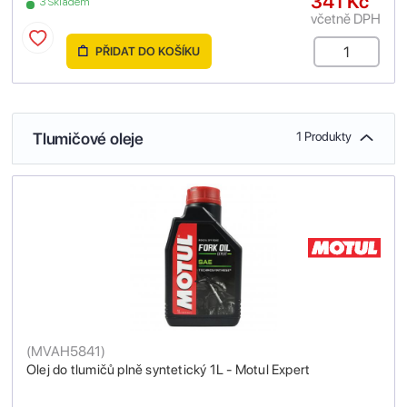
341 Kč
3 Skladem
včetně DPH
PŘIDAT DO KOŠÍKU
Tlumičové oleje
1 Produkty
(
MVAH5841
)
Olej do tlumičů plně syntetický 1L - Motul Expert