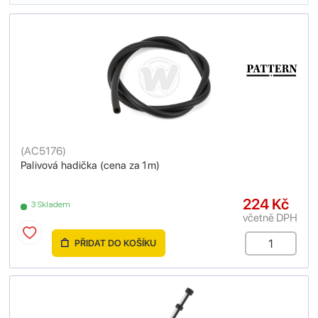
(
AC5176
)
Palivová hadička (cena za 1m)
224 Kč
3 Skladem
včetně DPH
PŘIDAT DO KOŠÍKU