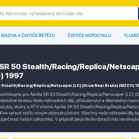
MAZIVA A ČISTIČE ŘETĚZU
ČISTIČE MOTOCYKLU
TLUMI
a SR 50 Stealth/Racing/Replica/Netsca
) 1997
0 Stealth/Racing/Replica/Netscaper (LC) (Drum Rear Brake) (MZCO) 1997
otřebujete pro Aprilia SR 50 Stealth/Racing/Replica/Netscaper (LC) 
abízíme širokou škálu náhradních dílů, příslušenství a dílenského mater
cykly, skútry a ATV včetně Aprilia SR 50 Stealth/Racing/Replica/Net
říve vyrazit vstříc novým dobrodružstvím. Všechny naše náhradní díly byl
pečnost našich zákazníků. V případě jakýchkoliv dotazů nás neváhejt