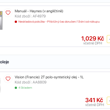
Manuál - Haynes (v angličtině)
Kód zboží :
AF4979
Neskladová položka - Přibližný čas doručení 13 dní od nákupu
1,029 Kč
včetně DPH
oleje
Vision (Francie) 2T polo-syntetický olej - 1L
Kód zboží :
AA8809
4 Skladem
341 Kč
včetně DPH