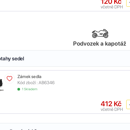
120 Kč
včetně DPH
Podvozek a kapotáž
otahy sedel
Zámek sedla
Kód zboží :
AB6346
1 Skladem
412 Kč
včetně DPH