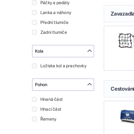
Páčky a pedály
Lanka a náhony
Zavazadl
Přední tlumiče
Zadní tlumiče
Kola
Ložiska kol a prachovky
Pohon
Cestován
Hnaná část
Hnací část
Řemeny