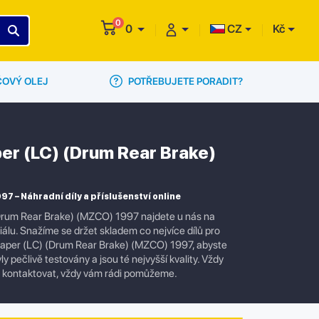
0
0
CZ
Kč
POTŘEBUJETE PORADIT?
ČOVÝ OLEJ
per (LC) (Drum Rear Brake)
 – Náhradní díly a příslušenství online
(Drum Rear Brake) (MZCO) 1997 najdete u nás na
iálu. Snažíme se držet skladem co nejvíce dílů pro
scaper (LC) (Drum Rear Brake) (MZCO) 1997, abyste
y pečlivě testovány a jsou té nejvyšší kvality. Vždy
e kontaktovat, vždy vám rádi pomůžeme.