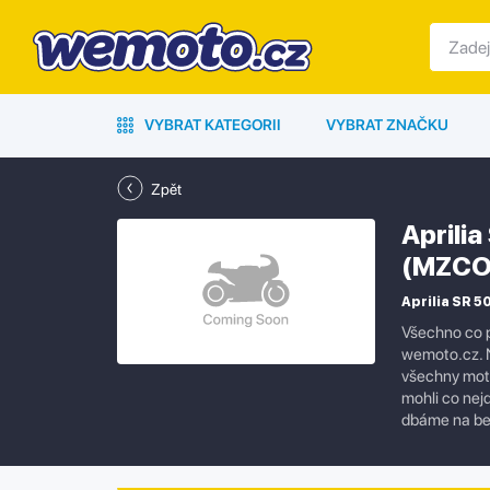
VYBRAT KATEGORII
VYBRAT ZNAČKU
Zpět
Aprili
(MZCO
Aprilia SR 5
Všechno co p
wemoto.cz. N
všechny moto
mohli co nejd
dbáme na bez