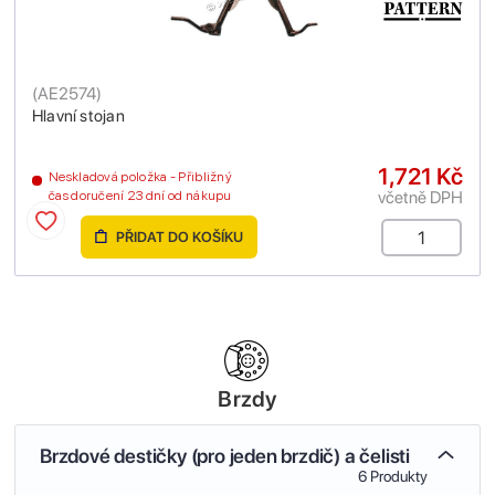
(
AE2574
)
Hlavní stojan
1,721 Kč
Neskladová položka - Přibližný
včetně DPH
čas doručení 23 dní od nákupu
PŘIDAT DO KOŠÍKU
Brzdy
Brzdové destičky (pro jeden brzdič) a čelisti
6 Produkty