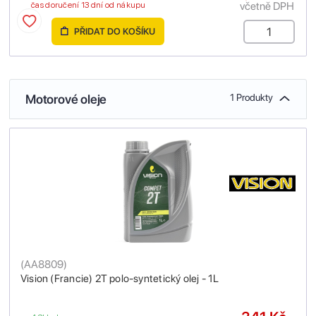
včetně DPH
čas doručení 13 dní od nákupu
PŘIDAT DO KOŠÍKU
Motorové oleje
1 Produkty
(
AA8809
)
Vision (Francie) 2T polo-syntetický olej - 1L