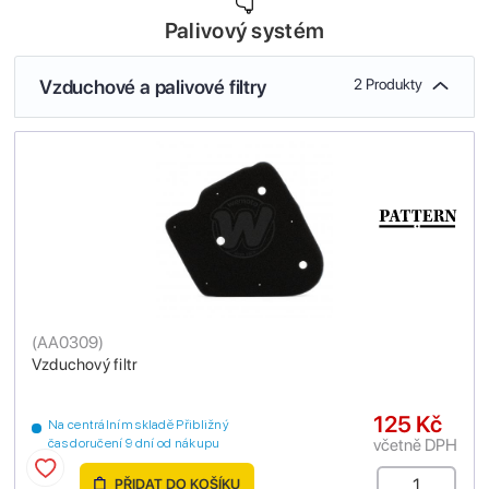
Palivový systém
Vzduchové a palivové filtry
2 Produkty
(
AA0309
)
Vzduchový filtr
125 Kč
Na centrálním skladě Přibližný
včetně DPH
čas doručení 9 dní od nákupu
PŘIDAT DO KOŠÍKU