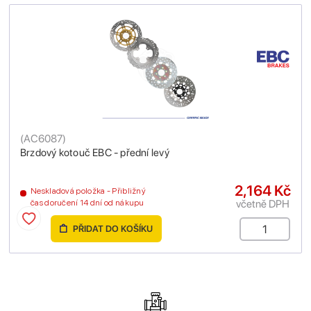
(
AC6087
)
Brzdový kotouč EBC - přední levý
2,164 Kč
Neskladová položka - Přibližný
včetně DPH
čas doručení 14 dní od nákupu
PŘIDAT DO KOŠÍKU