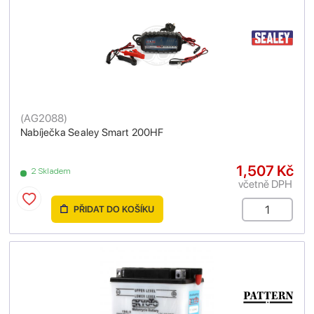
(
AG2088
)
Nabíječka Sealey Smart 200HF
1,507 Kč
2 Skladem
včetně DPH
PŘIDAT DO KOŠÍKU