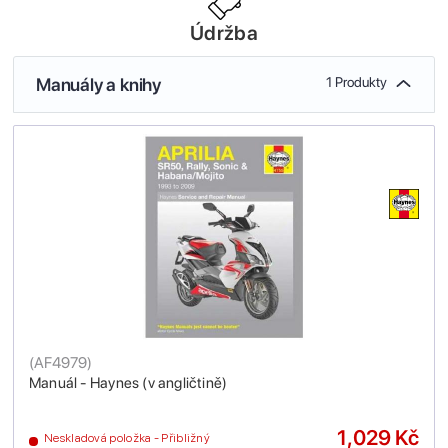
Údržba
Manuály a knihy
1 Produkty
(
AF4979
)
Manuál - Haynes (v angličtině)
1,029 Kč
Neskladová položka - Přibližný