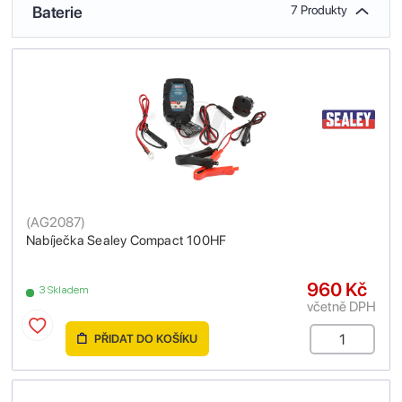
Baterie
7 Produkty
(
AG2087
)
Nabíječka Sealey Compact 100HF
960 Kč
3 Skladem
včetně DPH
PŘIDAT DO KOŠÍKU