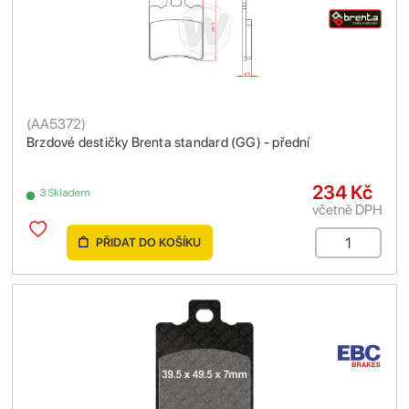
(
AA5372
)
Brzdové destičky Brenta standard (GG) - přední
234 Kč
3 Skladem
včetně DPH
PŘIDAT DO KOŠÍKU