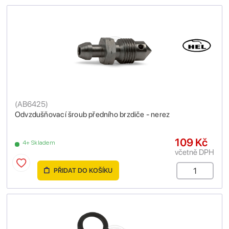
(
AB6425
)
Odvzdušňovací šroub předního brzdiče - nerez
109 Kč
4+ Skladem
včetně DPH
PŘIDAT DO KOŠÍKU