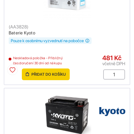
(
AA3828
)
Baterie Kyoto
Pouze k osobnímu vyzvednutí na pobočce
481 Kč
Neskladová položka - Přibližný
včetně DPH
čas doručení 30 dní od nákupu
PŘIDAT DO KOŠÍKU