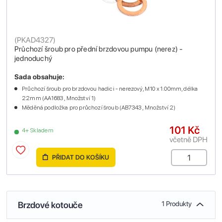
(
PKAD4327
)
Průchozí šroub pro přední brzdovou pumpu (nerez) -
jednoduchý
Sada obsahuje:
Průchozí šroub pro brzdovou hadici - nerezový, M10 x 1.00mm, délka
22mm (AA1683 , Množství 1)
Měděná podložka pro průchozí šroub (AB7343 , Množství 2)
101 Kč
4+ Skladem
včetně DPH
PŘIDAT DO KOŠÍKU
Brzdové kotouče
1 Produkty