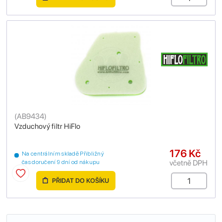
(
AB9434
)
Vzduchový filtr HiFlo
176 Kč
Na centrálním skladě Přibližný
včetně DPH
čas doručení 9 dní od nákupu
PŘIDAT DO KOŠÍKU