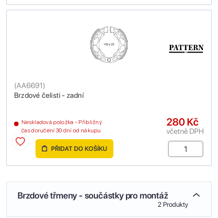
(
AA6691
)
Brzdové čelisti - zadní
280 Kč
Neskladová položka - Přibližný
včetně DPH
čas doručení 30 dní od nákupu
PŘIDAT DO KOŠÍKU
Brzdové třmeny - součástky pro montáž
2 Produkty