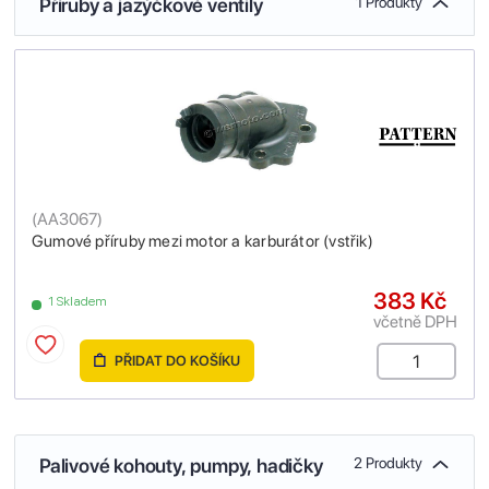
Příruby a jazýčkové ventily
1 Produkty
(
AA3067
)
Gumové příruby mezi motor a karburátor (vstřik)
383 Kč
1 Skladem
včetně DPH
PŘIDAT DO KOŠÍKU
Palivové kohouty, pumpy, hadičky
2 Produkty