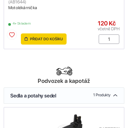
(
AB1644
)
Motolékárnička
120 Kč
4+ Skladem
včetně DPH
PŘIDAT DO KOŠÍKU
Podvozek a kapotáž
Sedla a potahy sedel
1 Produkty