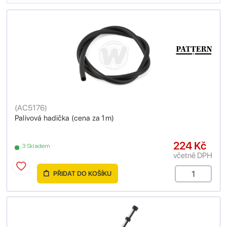
(
AC5176
)
Palivová hadička (cena za 1m)
224 Kč
3 Skladem
včetně DPH
PŘIDAT DO KOŠÍKU