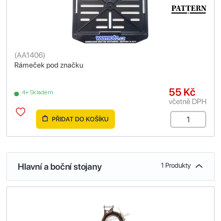
(
AA1406
)
Rámeček pod značku
55 Kč
4+ Skladem
včetně DPH
PŘIDAT DO KOŠÍKU
Hlavní a boční stojany
1 Produkty