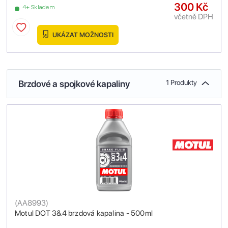
300 Kč
4+ Skladem
včetně DPH
UKÁZAT MOŽNOSTI
Brzdové a spojkové kapaliny
1 Produkty
(
AA8993
)
Motul DOT 3&4 brzdová kapalina - 500ml