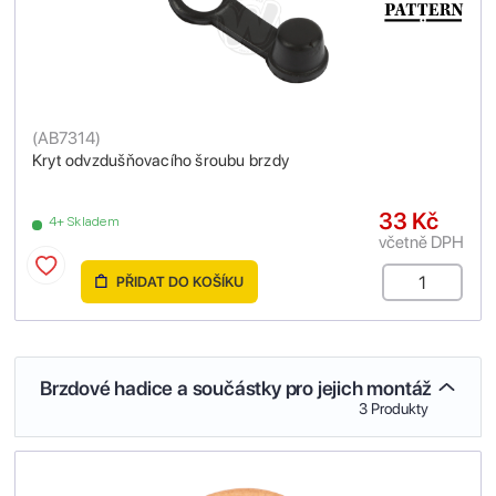
(
AB7314
)
Kryt odvzdušňovacího šroubu brzdy
33 Kč
4+ Skladem
včetně DPH
PŘIDAT DO KOŠÍKU
Brzdové hadice a součástky pro jejich montáž
3 Produkty