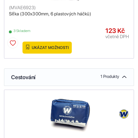
(
MVAE6923
)
Síťka (300x300mm, 6 plastových háčků)
123 Kč
3 Skladem
včetně DPH
UKÁZAT MOŽNOSTI
Cestování
1 Produkty