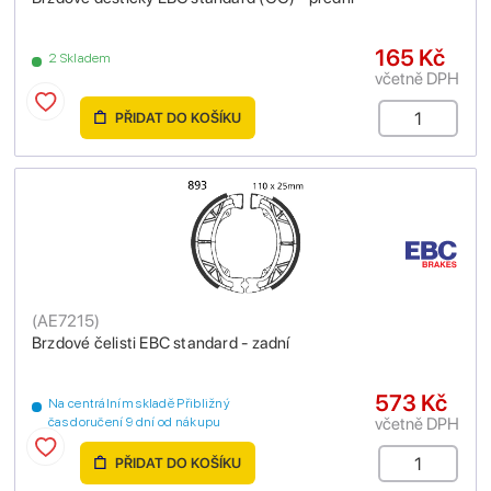
165 Kč
2 Skladem
včetně DPH
PŘIDAT DO KOŠÍKU
(
AE7215
)
Brzdové čelisti EBC standard - zadní
573 Kč
Na centrálním skladě Přibližný
včetně DPH
čas doručení 9 dní od nákupu
PŘIDAT DO KOŠÍKU