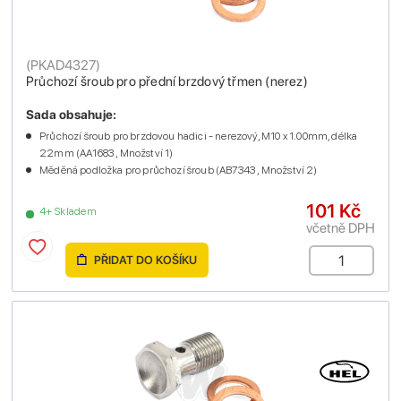
(
PKAD4327
)
Průchozí šroub pro přední brzdový třmen (nerez)
Sada obsahuje:
Průchozí šroub pro brzdovou hadici - nerezový, M10 x 1.00mm, délka
22mm (AA1683 , Množství 1)
Měděná podložka pro průchozí šroub (AB7343 , Množství 2)
101 Kč
4+ Skladem
včetně DPH
PŘIDAT DO KOŠÍKU