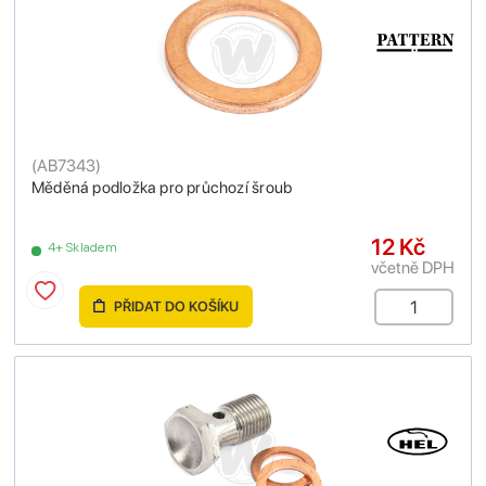
(
AB7343
)
Měděná podložka pro průchozí šroub
12 Kč
4+ Skladem
včetně DPH
PŘIDAT DO KOŠÍKU