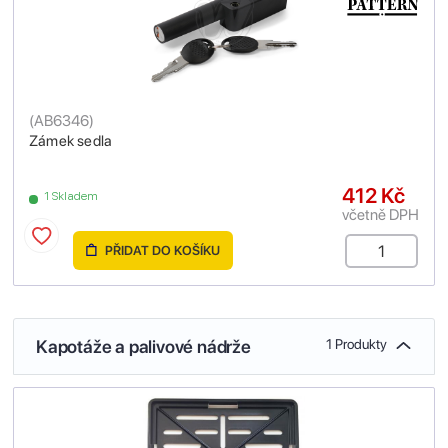
(
AB6346
)
Zámek sedla
412 Kč
1 Skladem
včetně DPH
PŘIDAT DO KOŠÍKU
Kapotáže a palivové nádrže
1 Produkty