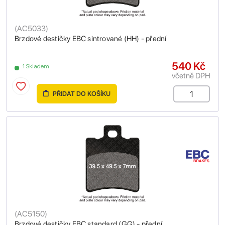
(
AC5033
)
Brzdové destičky EBC sintrované (HH) - přední
540 Kč
1 Skladem
včetně DPH
PŘIDAT DO KOŠÍKU
(
AC5150
)
Brzdové destičky EBC standard (GG) - přední