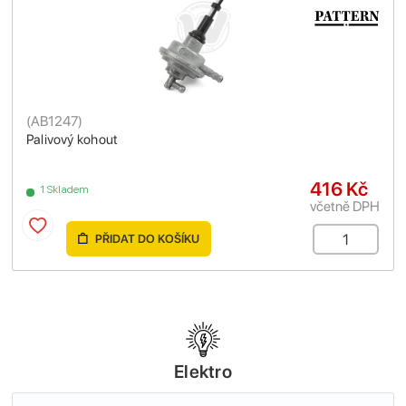
(
AB1247
)
Palivový kohout
416 Kč
1 Skladem
včetně DPH
PŘIDAT DO KOŠÍKU
Elektro