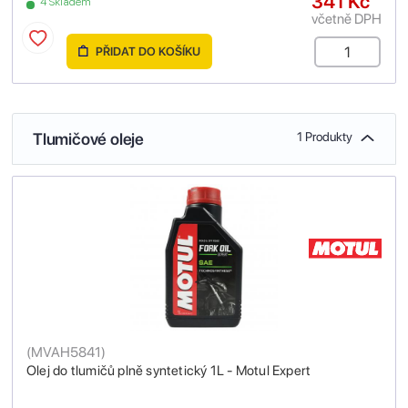
341 Kč
4 Skladem
včetně DPH
PŘIDAT DO KOŠÍKU
Tlumičové oleje
1 Produkty
(
MVAH5841
)
Olej do tlumičů plně syntetický 1L - Motul Expert