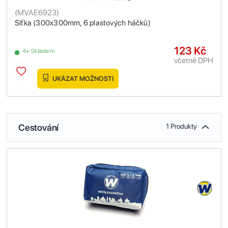
(
MVAE6923
)
Síťka (300x300mm, 6 plastových háčků)
123 Kč
4+ Skladem
včetně DPH
UKÁZAT MOŽNOSTI
Cestování
1 Produkty