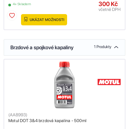
300 Kč
4+ Skladem
včetně DPH
UKÁZAT MOŽNOSTI
Brzdové a spojkové kapaliny
1 Produkty
(
AA8993
)
Motul DOT 3&4 brzdová kapalina - 500ml