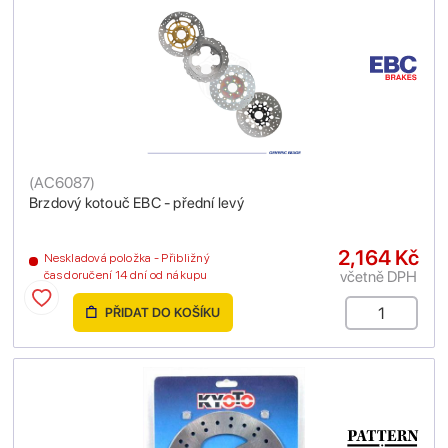
(
AC6087
)
Brzdový kotouč EBC - přední levý
2,164 Kč
Neskladová položka - Přibližný
včetně DPH
čas doručení 14 dní od nákupu
PŘIDAT DO KOŠÍKU