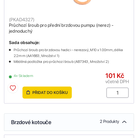
(
PKAD4327
)
Průchozí šroub pro přední brzdovou pumpu (nerez) -
jednoduchý
Sada obsahuje:
Průchozí šroub pro brzdovou hadici - nerezový, M10 x 1.00mm, délka
22mm (AA1683 , Množství 1)
Měděná podložka pro průchozí šroub (AB7343 , Množství 2)
101 Kč
4+ Skladem
včetně DPH
PŘIDAT DO KOŠÍKU
Brzdové kotouče
2 Produkty