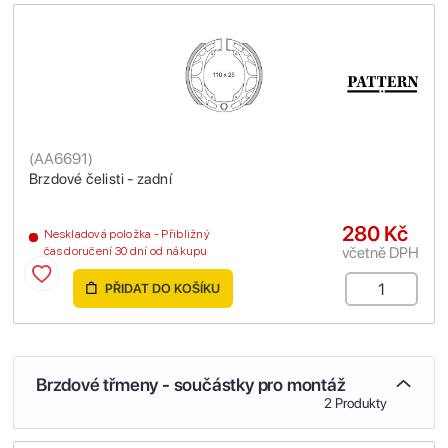
(
AA6691
)
Brzdové čelisti - zadní
280 Kč
Neskladová položka - Přibližný
včetně DPH
čas doručení 30 dní od nákupu
PŘIDAT DO KOŠÍKU
Brzdové třmeny - součástky pro montáž
2 Produkty