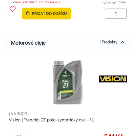
včetně DPH
čas doručení 13 dní od nákupu
PŘIDAT DO KOŠÍKU
Motorové oleje
1 Produkty
(
AA8809
)
Vision (Francie) 2T polo-syntetický olej - 1L