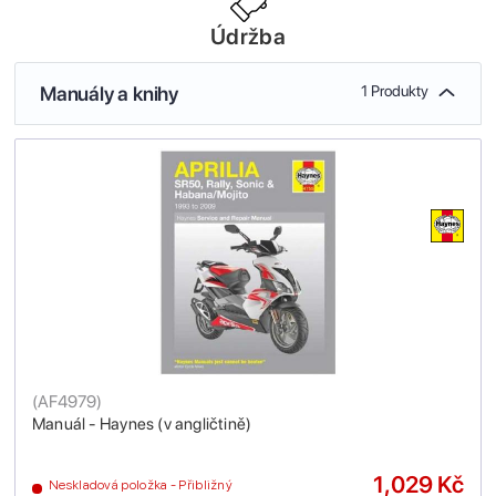
Údržba
Manuály a knihy
1 Produkty
(
AF4979
)
Manuál - Haynes (v angličtině)
1,029 Kč
Neskladová položka - Přibližný