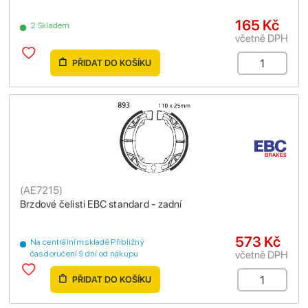
165 Kč
2 Skladem
včetně DPH
PŘIDAT DO KOŠÍKU
(
AE7215
)
Brzdové čelisti EBC standard - zadní
573 Kč
Na centrálním skladě Přibližný
včetně DPH
čas doručení 9 dní od nákupu
PŘIDAT DO KOŠÍKU