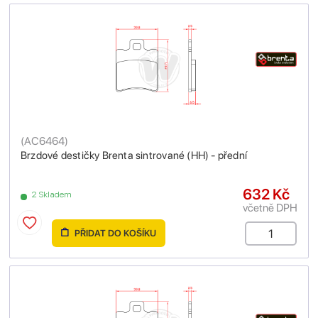
(
AC6464
)
Brzdové destičky Brenta sintrované (HH) - přední
632 Kč
2 Skladem
včetně DPH
PŘIDAT DO KOŠÍKU