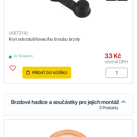
(
AB7314
)
Kryt odvzdušňovacího šroubu brzdy
33 Kč
4+ Skladem
včetně DPH
PŘIDAT DO KOŠÍKU
Brzdové hadice a součástky pro jejich montáž
3 Produkty