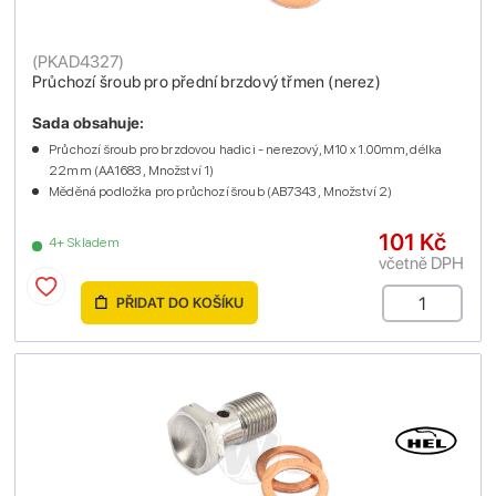
(
PKAD4327
)
Průchozí šroub pro přední brzdový třmen (nerez)
Sada obsahuje:
Průchozí šroub pro brzdovou hadici - nerezový, M10 x 1.00mm, délka
22mm (AA1683 , Množství 1)
Měděná podložka pro průchozí šroub (AB7343 , Množství 2)
101 Kč
4+ Skladem
včetně DPH
PŘIDAT DO KOŠÍKU