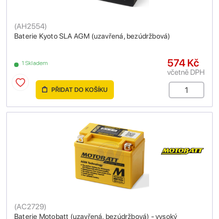
(
AH2554
)
Baterie Kyoto SLA AGM (uzavřená, bezúdržbová)
574 Kč
1 Skladem
včetně DPH
PŘIDAT DO KOŠÍKU
(
AC2729
)
Baterie Motobatt (uzavřená, bezúdržbová) - vysoký