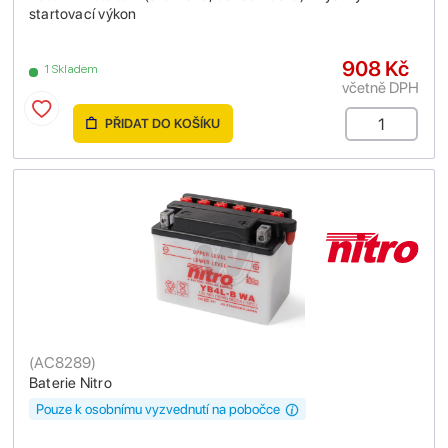
startovací výkon
908 Kč
1 Skladem
včetně DPH
PŘIDAT DO KOŠÍKU
(
AC8289
)
Baterie Nitro
Pouze k osobnímu vyzvednutí na pobočce