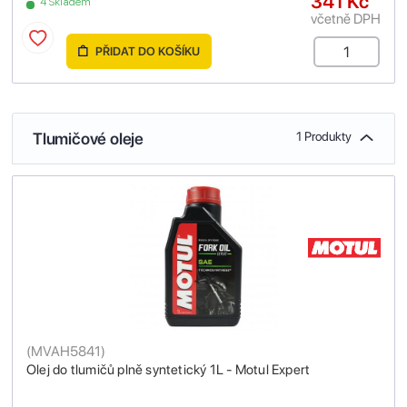
341 Kč
4 Skladem
včetně DPH
PŘIDAT DO KOŠÍKU
Tlumičové oleje
1 Produkty
(
MVAH5841
)
Olej do tlumičů plně syntetický 1L - Motul Expert