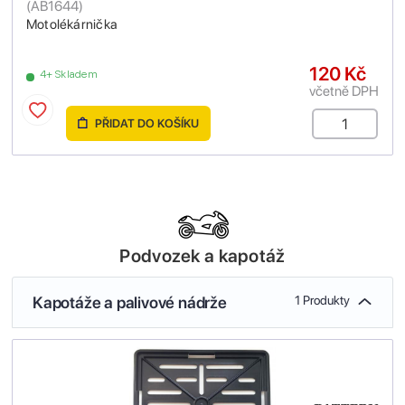
(
AB1644
)
Motolékárnička
120 Kč
4+ Skladem
včetně DPH
PŘIDAT DO KOŠÍKU
Podvozek a kapotáž
Kapotáže a palivové nádrže
1 Produkty