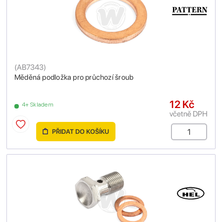
(
AB7343
)
Měděná podložka pro průchozí šroub
12 Kč
4+ Skladem
včetně DPH
PŘIDAT DO KOŠÍKU