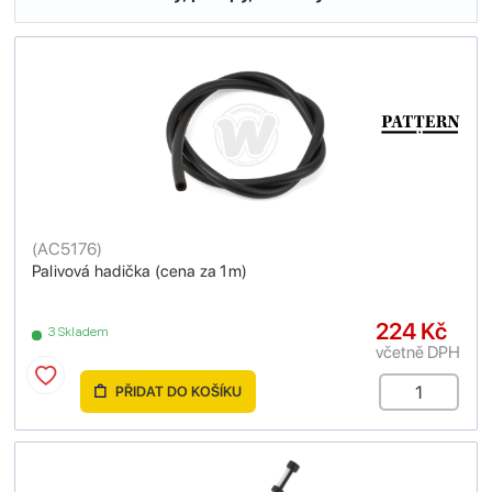
(
AC5176
)
Palivová hadička (cena za 1m)
224 Kč
3 Skladem
včetně DPH
PŘIDAT DO KOŠÍKU