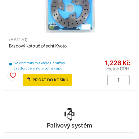
(
AA1170
)
Brzdový kotouč přední Kyoto
1,226 Kč
Na centrálním skladě Přibližný
včetně DPH
čas doručení 9 dní od nákupu
PŘIDAT DO KOŠÍKU
Palivový systém