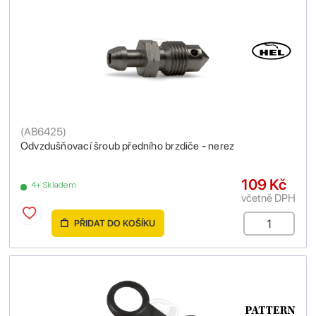
(
AB6425
)
Odvzdušňovací šroub předního brzdiče - nerez
109 Kč
4+ Skladem
včetně DPH
PŘIDAT DO KOŠÍKU