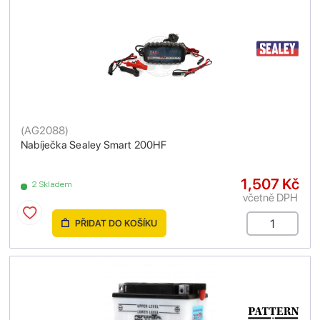
(
AG2088
)
Nabíječka Sealey Smart 200HF
1,507 Kč
2 Skladem
včetně DPH
PŘIDAT DO KOŠÍKU