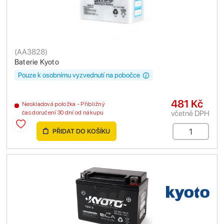
(
AA3828
)
Baterie Kyoto
Pouze k osobnímu vyzvednutí na pobočce
481 Kč
Neskladová položka - Přibližný
včetně DPH
čas doručení 30 dní od nákupu
PŘIDAT DO KOŠÍKU