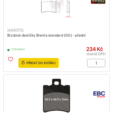
(
AA5372
)
Brzdové destičky Brenta standard (GG) - přední
234 Kč
3 Skladem
včetně DPH
PŘIDAT DO KOŠÍKU