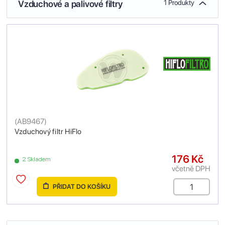
Vzduchové a palivové filtry
1 Produkty
(
AB9467
)
Vzduchový filtr HiFlo
176 Kč
2 Skladem
včetně DPH
PŘIDAT DO KOŠÍKU