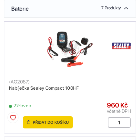
Baterie
7 Produkty
(
AG2087
)
Nabíječka Sealey Compact 100HF
960 Kč
3 Skladem
včetně DPH
PŘIDAT DO KOŠÍKU