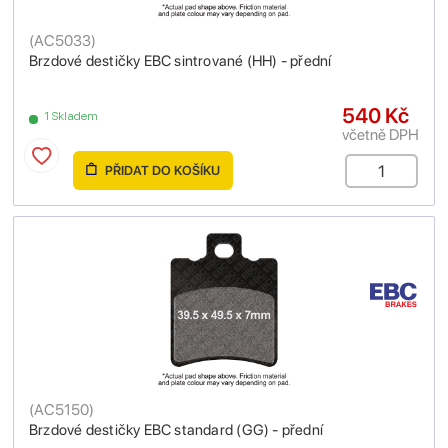
(
AC5033
)
Brzdové destičky EBC sintrované (HH) - přední
540 Kč
1 Skladem
včetně DPH
PŘIDAT DO KOŠÍKU
(
AC5150
)
Brzdové destičky EBC standard (GG) - přední