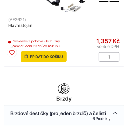
(
AF2621
)
Hlavní stojan
1,357 Kč
Neskladová položka - Přibližný
včetně DPH
čas doručení 23 dní od nákupu
PŘIDAT DO KOŠÍKU
Brzdy
Brzdové destičky (pro jeden brzdič) a čelisti
6 Produkty