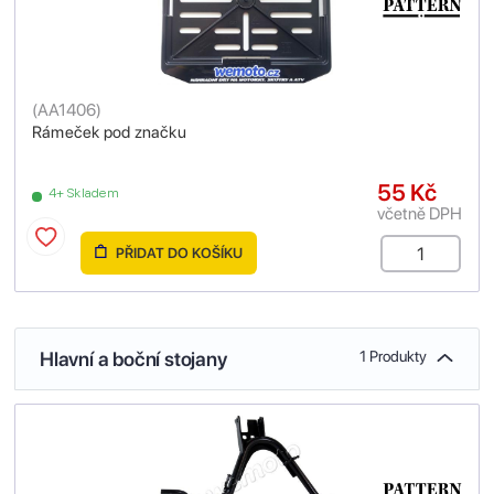
(
AA1406
)
Rámeček pod značku
55 Kč
4+ Skladem
včetně DPH
PŘIDAT DO KOŠÍKU
Hlavní a boční stojany
1 Produkty