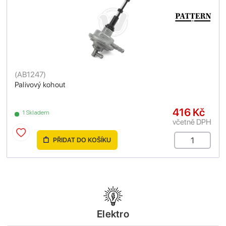
(
AB1247
)
Palivový kohout
416 Kč
1 Skladem
včetně DPH
PŘIDAT DO KOŠÍKU
Elektro