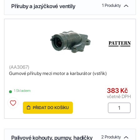
Příruby a jazýčkové ventily
1 Produkty
(
AA3067
)
Gumové příruby mezi motor a karburátor (vstřik)
383 Kč
1 Skladem
včetně DPH
PŘIDAT DO KOŠÍKU
Palivové kohouty, pumpy, hadičky
2 Produkty