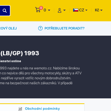
0
0
CZ
Kč
POTŘEBUJETE PORADIT?
ČOVÝ OLEJ
d (LB/GP) 1993
šenství online
 1993 najdete u nás na wemoto.cz. Nabízíme širokou
m co nejvíce dílů pro všechny motocykly, skútry a ATV
 nejdříve vyrazit vstříc novým dobrodružstvím.
dbáme na bezpečnost našich zákazníků. V případě
Obchodní podmínky