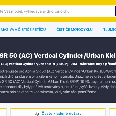
MAZIVA A ČISTIČE ŘETĚZU
ČISTIČE MOTOCYKLU
TLUMI
a SR 50 (AC) Vertical Cylinder/Urban Ki
0 (AC) Vertical Cylinder/Urban Kid (LB/GP) 1993 – Náhradní díly a příslu
otřebujete pro Aprilia SR 50 (AC) Vertical Cylinder/Urban Kid (LB/GP)
ních dílů, příslušenství a dílenského materiálu. Snažíme se držet sklade
ia SR 50 (AC) Vertical Cylinder/Urban Kid (LB/GP) 1993, abyste mohli co
 náhradní díly byly pečlivě testovány a jsou té nejvyšší kvality. Vždy 
dotazů nás neváhejte kontaktovat, vždy vám rádi pomůžeme.
Často kladené dotazy