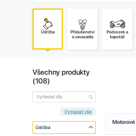
Údržba
Příslušenství
Podvozek a
a zavazadla
kapotáž
Všechny produkty
(
108
)
Motorové 
Údržba