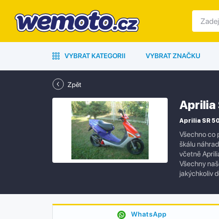
VYBRAT KATEGORII
VYBRAT ZNAČKU
Zpět
Aprili
Aprilia SR 5
Všechno co p
škálu náhrad
včetně April
Všechny naše
jakýchkoliv 
WhatsApp