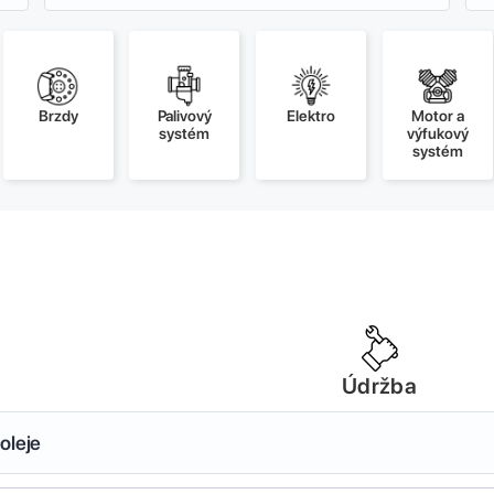
Brzdy
Palivový
Elektro
Motor a
systém
výfukový
systém
Údržba
oleje