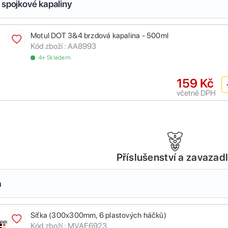
 spojkové kapaliny
Motul DOT 3&4 brzdová kapalina - 500ml
Kód zboží :
AA8993
4+ Skladem
159 Kč
včetně DPH
Příslušenství a zavazad
a
Síťka (300x300mm, 6 plastových háčků)
Kód zboží :
MVAE6923