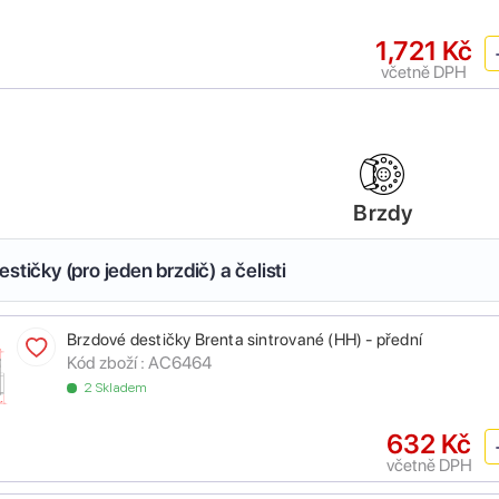
1,721 Kč
včetně DPH
Brzdy
stičky (pro jeden brzdič) a čelisti
Brzdové destičky Brenta sintrované (HH) - přední
Kód zboží :
AC6464
2 Skladem
632 Kč
včetně DPH