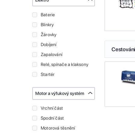
Elektro
Baterie
Blinkry
Žárovky
Dobíjení
Cestován
Zapalování
Relé, spínače a klaksony
Startér
Motor a výfukový systém
Vrchní část
Spodní část
Motorová těsnění