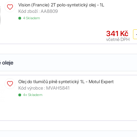
Vision (Francie) 2T polo-syntetický olej - 1L
Kód zboží :
AA8809
4 Skladem
341 Kč
včetně DPH
 oleje
Olej do tlumičů plně syntetický 1L - Motul Expert
Kód výrobce :
MVAH5841
4+ Skladem