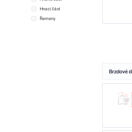
Hnací část
Řemeny
Brzdové de