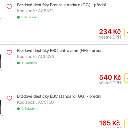
Brzdové destičky Brenta standard (GG) - přední
Kód zboží :
AA5372
3 Skladem
234 Kč
včetně DPH
Brzdové destičky EBC sintrované (HH) - přední
Kód zboží :
AC5033
1 Skladem
540 Kč
včetně DPH
Brzdové destičky EBC standard (GG) - přední
Kód zboží :
AC5150
2 Skladem
165 Kč