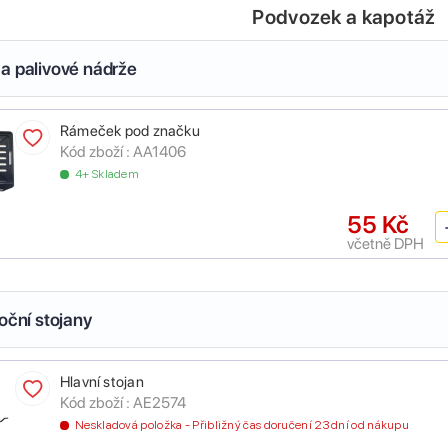
Podvozek a kapotáž
a palivové nádrže
Rámeček pod značku
Kód zboží :
AA1406
4+ Skladem
55 Kč
včetně DPH
oční stojany
Hlavní stojan
Kód zboží :
AE2574
Neskladová položka - Přibližný čas doručení 23 dní od nákupu