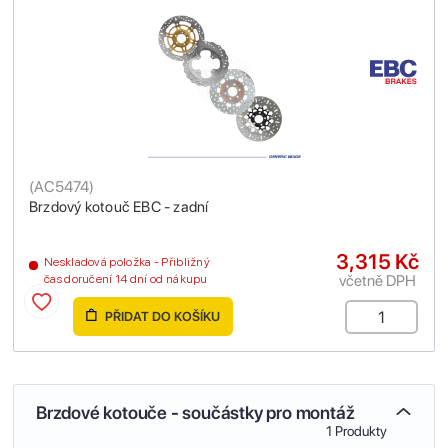
(
AC5474
)
Brzdový kotouč EBC - zadní
3,315 Kč
Neskladová položka - Přibližný
včetně DPH
čas doručení 14 dní od nákupu
PŘIDAT DO KOŠÍKU
Brzdové kotouče - součástky pro montáž
1 Produkty