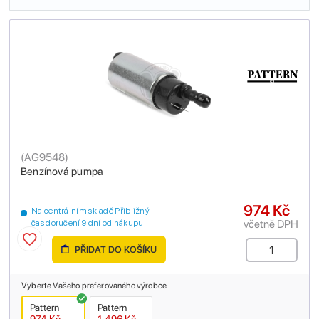
(
AG9548
)
Benzínová pumpa
974 Kč
Na centrálním skladě Přibližný
včetně DPH
čas doručení 9 dní od nákupu
PŘIDAT DO KOŠÍKU
Vyberte Vašeho preferovaného výrobce
Pattern
Pattern