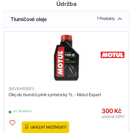
Údržba
Tlumičové oleje
1 Produkty
(
MVAH5841
)
Olej do tlumičů plně syntetický 1L - Motul Expert
300 Kč
4+ Skladem
včetně DPH
UKÁZAT MOŽNOSTI