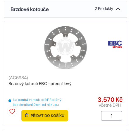
Brzdové kotouče
2 Produkty
(
AC5984
)
Brzdový kotouč EBC - přední levý
3,570 Kč
Na centrálním skladě Přibližný
včetně DPH
čas doručení 9 dní od nákupu
PŘIDAT DO KOŠÍKU