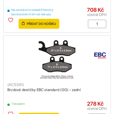
708 Kč
Na centrálním skladě Přibližný
včetně DPH
čas doručení 9 dní od nákupu
PŘIDAT DO KOŠÍKU
(
AC5341
)
Brzdové destičky EBC standard (GG) - zadní
278 Kč
1 Skladem
včetně DPH