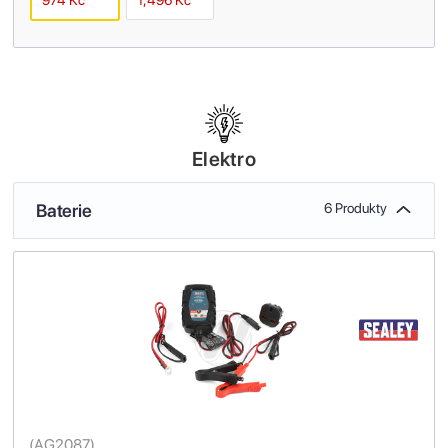
974 Kč
1,496 Kč
Elektro
Baterie
6 Produkty
(
AG2087
)