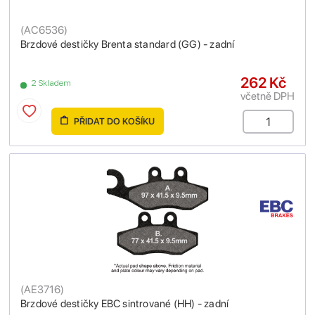
(
AC6536
)
Brzdové destičky Brenta standard (GG) - zadní
262 Kč
2 Skladem
včetně DPH
PŘIDAT DO KOŠÍKU
(
AE3716
)
Brzdové destičky EBC sintrované (HH) - zadní