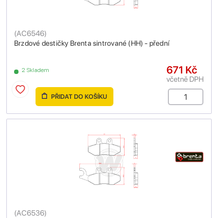
(
AC6546
)
Brzdové destičky Brenta sintrované (HH) - přední
671 Kč
2 Skladem
včetně DPH
PŘIDAT DO KOŠÍKU
(
AC6536
)