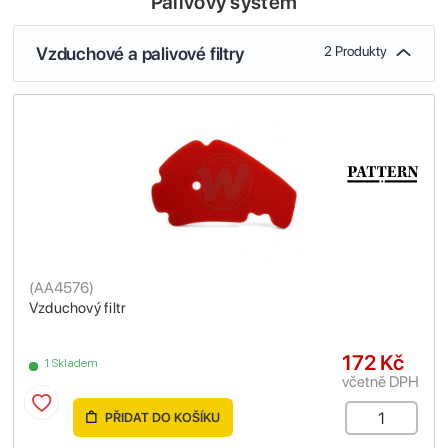
Palivový systém
Vzduchové a palivové filtry
2 Produkty
(
AA4576
)
Vzduchový filtr
172 Kč
1 Skladem
včetně DPH
PŘIDAT DO KOŠÍKU