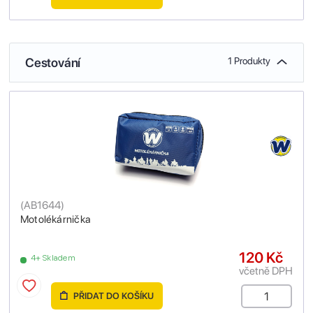
Cestování
1 Produkty
(
AB1644
)
Motolékárnička
120 Kč
4+ Skladem
včetně DPH
PŘIDAT DO KOŠÍKU