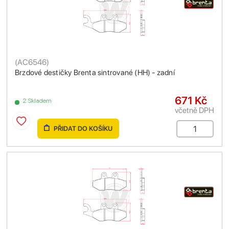
(
AC6546
)
Brzdové destičky Brenta sintrované (HH) - zadní
671 Kč
2 Skladem
včetně DPH
PŘIDAT DO KOŠÍKU