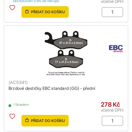
včetně DPH
čas doručení 9 dní od nákupu
PŘIDAT DO KOŠÍKU
(
AC5341
)
Brzdové destičky EBC standard (GG) - přední
278 Kč
1 Skladem
včetně DPH
PŘIDAT DO KOŠÍKU