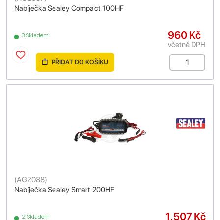
Nabíječka Sealey Compact 100HF
960 Kč
3 Skladem
včetně DPH
PŘIDAT DO KOŠÍKU
(
AG2088
)
Nabíječka Sealey Smart 200HF
1,507 Kč
2 Skladem