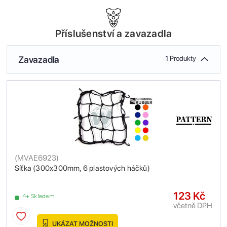
Příslušenství a zavazadla
Zavazadla
1 Produkty
(
MVAE6923
)
Síťka (300x300mm, 6 plastových háčků)
123 Kč
4+ Skladem
včetně DPH
UKÁZAT MOŽNOSTI