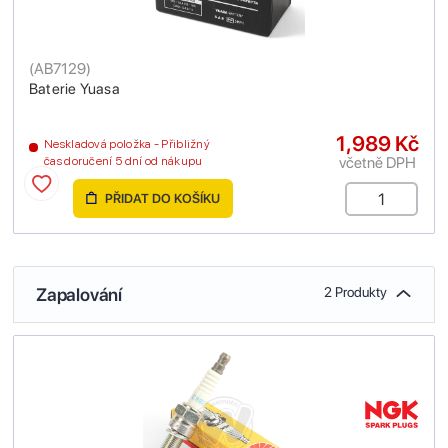
(
AB7129
)
Baterie Yuasa
1,989 Kč
Neskladová položka - Přibližný
včetně DPH
čas doručení 5 dní od nákupu
PŘIDAT DO KOŠÍKU
Zapalování
2 Produkty