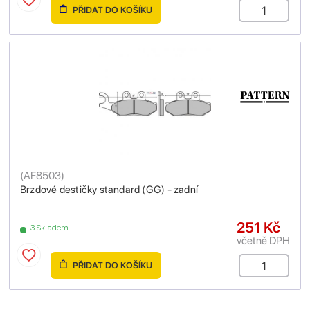
PŘIDAT DO KOŠÍKU
(
AF8503
)
Brzdové destičky standard (GG) - zadní
251 Kč
3 Skladem
včetně DPH
PŘIDAT DO KOŠÍKU