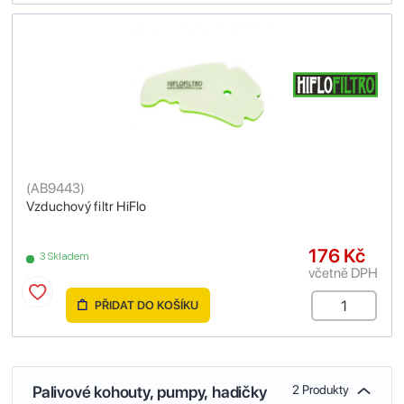
(
AB9443
)
Vzduchový filtr HiFlo
176 Kč
3 Skladem
včetně DPH
PŘIDAT DO KOŠÍKU
Palivové kohouty, pumpy, hadičky
2 Produkty