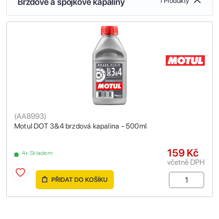
Brzdové a spojkové kapaliny
1 Produkty
(
AA8993
)
Motul DOT 3&4 brzdová kapalina - 500ml
159 Kč
4+ Skladem
včetně DPH
PŘIDAT DO KOŠÍKU