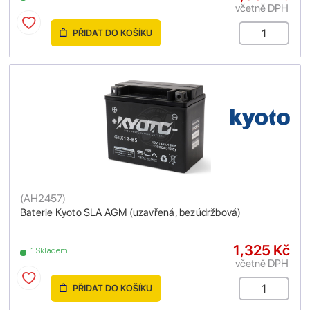
včetně DPH
PŘIDAT DO KOŠÍKU
(
AH2457
)
Baterie Kyoto SLA AGM (uzavřená, bezúdržbová)
1,325 Kč
1 Skladem
včetně DPH
PŘIDAT DO KOŠÍKU