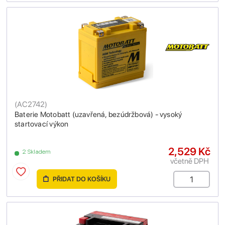
(
AC2742
)
Baterie Motobatt (uzavřená, bezúdržbová) - vysoký
startovací výkon
2,529 Kč
2 Skladem
včetně DPH
PŘIDAT DO KOŠÍKU