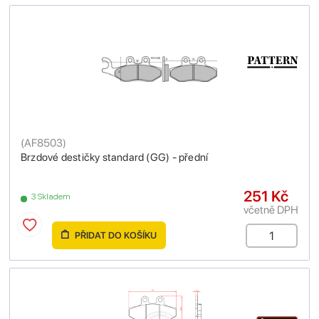
(
AF8503
)
Brzdové destičky standard (GG) - přední
251 Kč
3 Skladem
včetně DPH
PŘIDAT DO KOŠÍKU