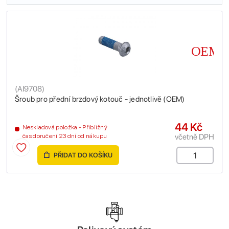
(
AI9708
)
Šroub pro přední brzdový kotouč - jednotlivě (OEM)
44 Kč
Neskladová položka - Přibližný
včetně DPH
čas doručení 23 dní od nákupu
PŘIDAT DO KOŠÍKU