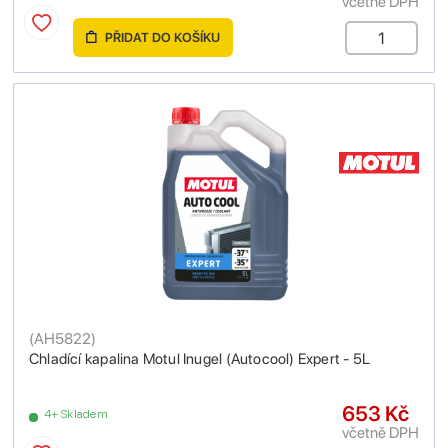
včetně DPH
PŘIDAT DO KOŠÍKU
(
AH5822
)
Chladící kapalina Motul Inugel (Autocool) Expert - 5L
653 Kč
4+ Skladem
včetně DPH