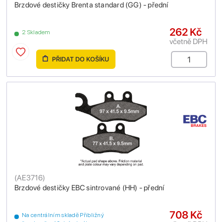
Brzdové destičky Brenta standard (GG) - přední
262 Kč
2 Skladem
včetně DPH
PŘIDAT DO KOŠÍKU
(
AE3716
)
Brzdové destičky EBC sintrované (HH) - přední
708 Kč
Na centrálním skladě Přibližný