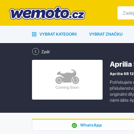
VYBRAT KATEGORII
VYBRAT ZNAČKU
Zpět
Aprili
Aprilia SR 12
Potřebujete 
příslušenstv
originální dí
námi dáte Ap
WhatsApp