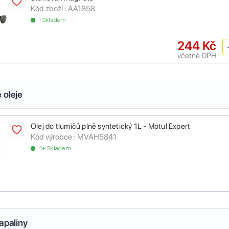
Kód zboží :
AA1858
1 Skladem
244 Kč
včetně DPH
 oleje
Olej do tlumičů plně syntetický 1L - Motul Expert
Kód výrobce :
MVAH5841
4+ Skladem
apaliny