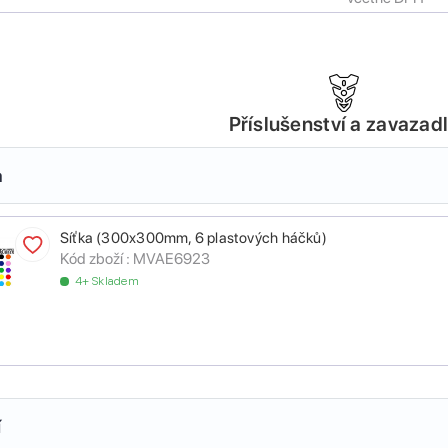
Příslušenství a zavazad
a
Síťka (300x300mm, 6 plastových háčků)
Kód zboží :
MVAE6923
4+ Skladem
í