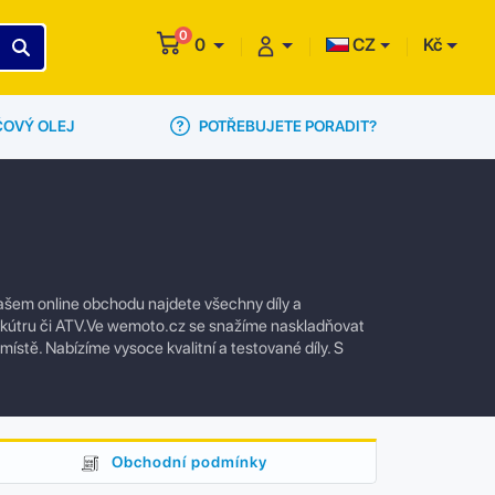
0
0
CZ
Kč
POTŘEBUJETE PORADIT?
ČOVÝ OLEJ
našem online obchodu najdete všechny díly a
 skútru či ATV.Ve wemoto.cz se snažíme naskladňovat
 místě. Nabízíme vysoce kvalitní a testované díly. S
Obchodní podmínky