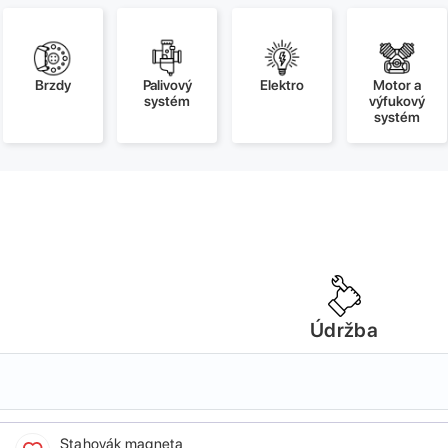
Brzdy
Palivový
Elektro
Motor a
systém
výfukový
systém
Údržba
Stahovák magneta