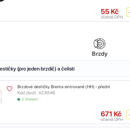
55 Kč
včetně DPH
Brzdy
stičky (pro jeden brzdič) a čelisti
Brzdové destičky Brenta sintrované (HH) - přední
Kód zboží :
AC6546
2 Skladem
671 Kč
včetně DPH