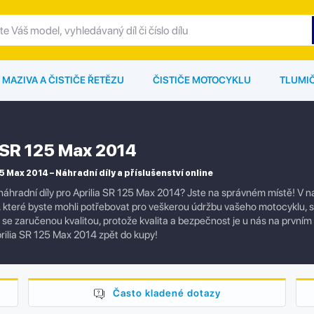
MAZIVA A ČISTIČE ŘETĚZU
ČISTIČE MOTOCYKLU
TLUMI
a SR 125 Max 2014
5 Max 2014 – Náhradní díly a příslušenství online
náhradní díly pro Aprilia SR 125 Max 2014? Jste na správném místě! V 
í, které byste mohli potřebovat pro veškerou údržbu vašeho motocyklu,
ly se zaručenou kvalitou, protože kvalita a bezpečnost je u nás na prvním
rilia SR 125 Max 2014 zpět do kupy!
Často kladené dotazy