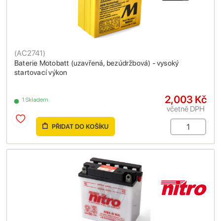
(
AC2741
)
Baterie Motobatt (uzavřená, bezúdržbová) - vysoký
startovací výkon
2,003 Kč
1 Skladem
včetně DPH
PŘIDAT DO KOŠÍKU