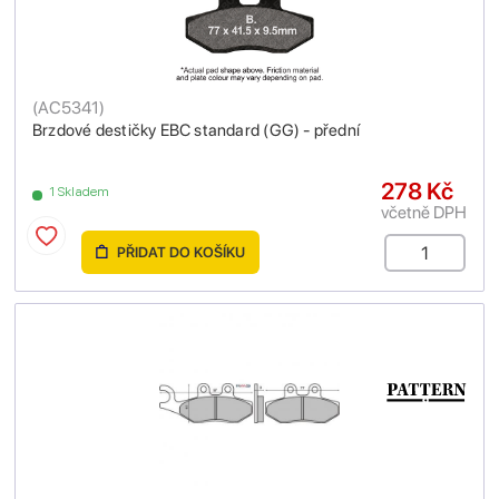
(
AC5341
)
Brzdové destičky EBC standard (GG) - přední
278 Kč
1 Skladem
včetně DPH
PŘIDAT DO KOŠÍKU