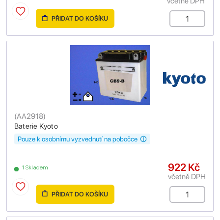
včetně DPH
PŘIDAT DO KOŠÍKU
(
AA2918
)
Baterie Kyoto
Pouze k osobnímu vyzvednutí na pobočce
922 Kč
1 Skladem
včetně DPH
PŘIDAT DO KOŠÍKU