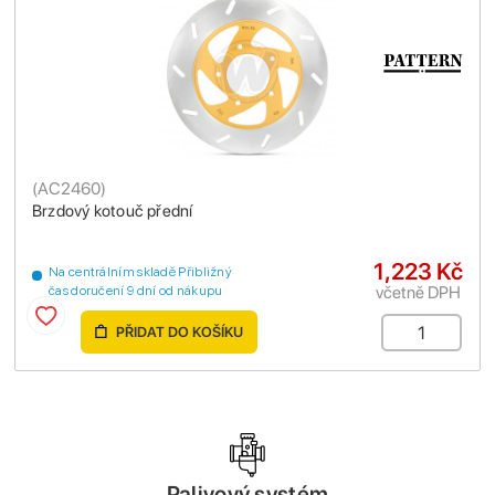
(
AC2460
)
Brzdový kotouč přední
1,223 Kč
Na centrálním skladě Přibližný
včetně DPH
čas doručení 9 dní od nákupu
PŘIDAT DO KOŠÍKU
Palivový systém