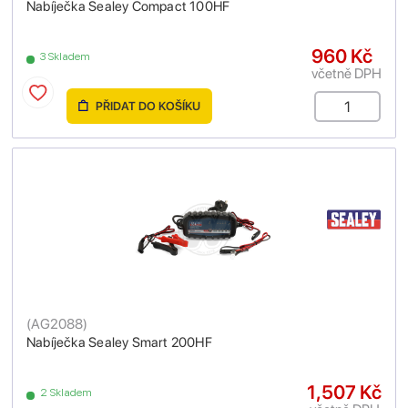
Nabíječka Sealey Compact 100HF
960 Kč
3 Skladem
včetně DPH
PŘIDAT DO KOŠÍKU
(
AG2088
)
Nabíječka Sealey Smart 200HF
1,507 Kč
2 Skladem