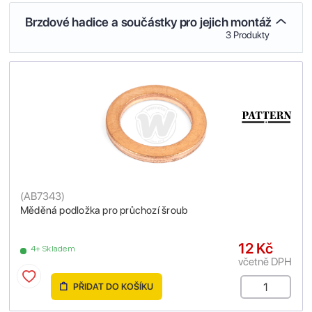
Brzdové hadice a součástky pro jejich montáž
3 Produkty
(
AB7343
)
Měděná podložka pro průchozí šroub
12 Kč
4+ Skladem
včetně DPH
PŘIDAT DO KOŠÍKU