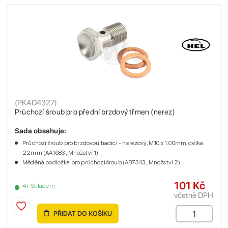
(
PKAD4327
)
Průchozí šroub pro přední brzdový třmen (nerez)
Sada obsahuje:
Průchozí šroub pro brzdovou hadici - nerezový, M10 x 1.00mm, délka
22mm (AA1683 , Množství 1)
Měděná podložka pro průchozí šroub (AB7343 , Množství 2)
101 Kč
4+ Skladem
včetně DPH
PŘIDAT DO KOŠÍKU