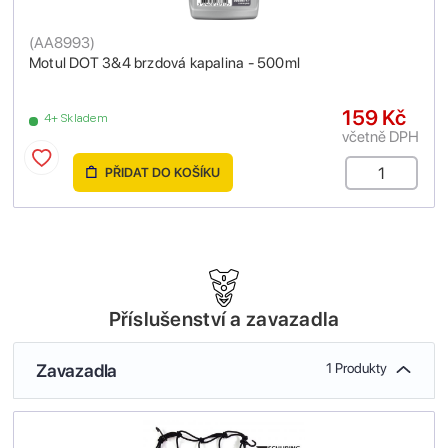
(
AA8993
)
Motul DOT 3&4 brzdová kapalina - 500ml
159 Kč
4+ Skladem
včetně DPH
PŘIDAT DO KOŠÍKU
Příslušenství a zavazadla
Zavazadla
1 Produkty