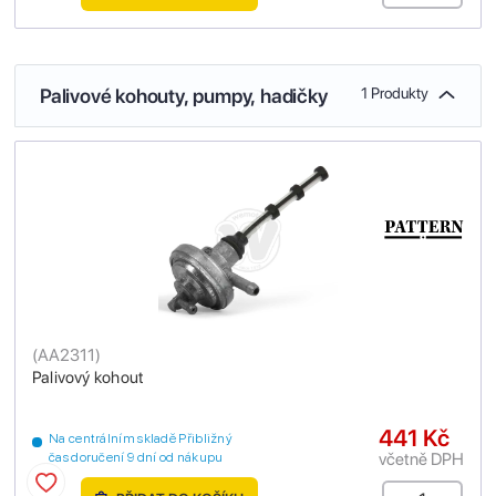
Palivové kohouty, pumpy, hadičky
1 Produkty
(
AA2311
)
Palivový kohout
441 Kč
Na centrálním skladě Přibližný
včetně DPH
čas doručení 9 dní od nákupu