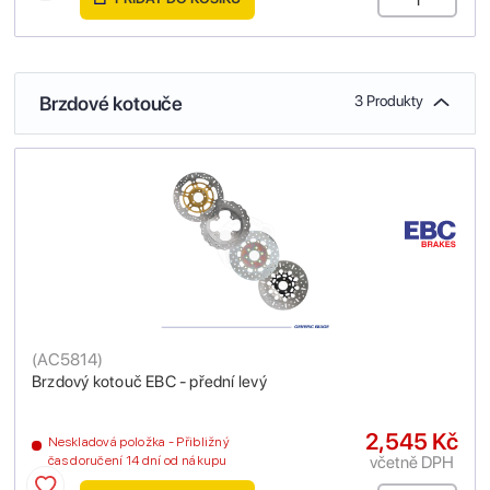
Brzdové kotouče
3 Produkty
(
AC5814
)
Brzdový kotouč EBC - přední levý
2,545 Kč
Neskladová položka - Přibližný
včetně DPH
čas doručení 14 dní od nákupu