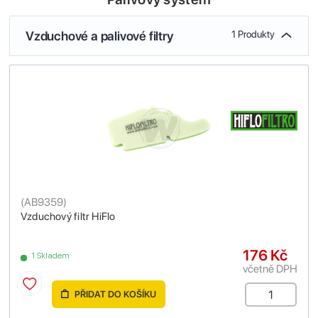
Vzduchové a palivové filtry
1 Produkty
(
AB9359
)
Vzduchový filtr HiFlo
176 Kč
1 Skladem
včetně DPH
PŘIDAT DO KOŠÍKU