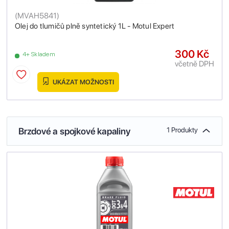
(
MVAH5841
)
Olej do tlumičů plně syntetický 1L - Motul Expert
300 Kč
4+ Skladem
včetně DPH
UKÁZAT MOŽNOSTI
Brzdové a spojkové kapaliny
1 Produkty