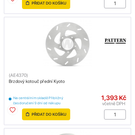
PŘIDAT DO KOŠÍKU
(
AE4370
)
Brzdový kotouč přední Kyoto
1,393 Kč
Na centrálním skladě Přibližný
včetně DPH
čas doručení 9 dní od nákupu
PŘIDAT DO KOŠÍKU