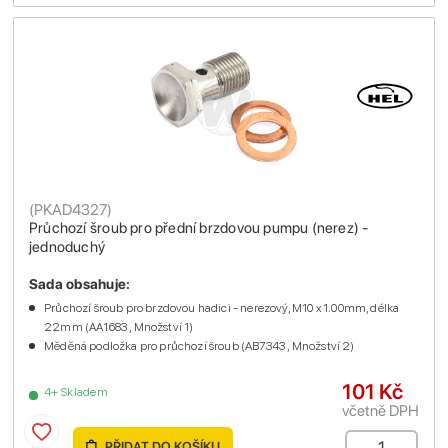
(
PKAD4327
)
Průchozí šroub pro přední brzdovou pumpu (nerez) -
jednoduchý
Sada obsahuje:
Průchozí šroub pro brzdovou hadici - nerezový, M10 x 1.00mm, délka
22mm (AA1683 , Množství 1)
Měděná podložka pro průchozí šroub (AB7343 , Množství 2)
101 Kč
4+ Skladem
včetně DPH
PŘIDAT DO KOŠÍKU