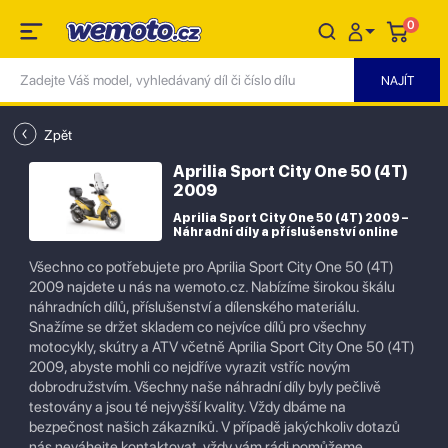
0
Zpět
Aprilia Sport City One 50 (4T)
2009
Aprilia Sport City One 50 (4T) 2009 –
Náhradní díly a příslušenství online
Všechno co potřebujete pro Aprilia Sport City One 50 (4T)
2009 najdete u nás na wemoto.cz. Nabízíme širokou škálu
náhradních dílů, příslušenství a dílenského materiálu.
Snažíme se držet skladem co nejvíce dílů pro všechny
motocykly, skútry a ATV včetně Aprilia Sport City One 50 (4T)
2009, abyste mohli co nejdříve vyrazit vstříc novým
dobrodružstvím. Všechny naše náhradní díly byly pečlivě
testovány a jsou té nejvyšší kvality. Vždy dbáme na
bezpečnost našich zákazníků. V případě jakýchkoliv dotazů
nás neváhejte kontaktovat, vždy vám rádi pomůžeme.