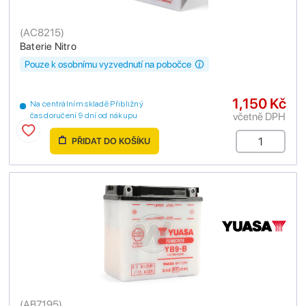
(
AC8215
)
Baterie Nitro
Pouze k osobnímu vyzvednutí na pobočce
1,150 Kč
Na centrálním skladě Přibližný
včetně DPH
čas doručení 9 dní od nákupu
PŘIDAT DO KOŠÍKU
(
AB7195
)