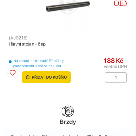
(
AJ0215
)
Hlavní stojan - čep
188 Kč
Na centrálním skladě Přibližný
včetně DPH
čas doručení 9 dní od nákupu
PŘIDAT DO KOŠÍKU
Brzdy