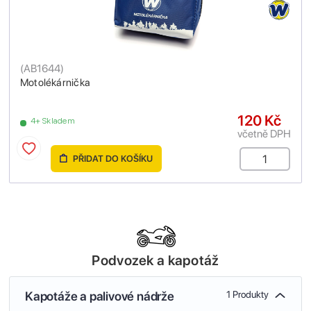
(
AB1644
)
Motolékárnička
120 Kč
4+ Skladem
včetně DPH
PŘIDAT DO KOŠÍKU
Podvozek a kapotáž
Kapotáže a palivové nádrže
1 Produkty