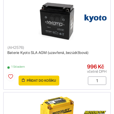
(
AH2576
)
Baterie Kyoto SLA AGM (uzavřená, bezúdržbová)
996 Kč
1 Skladem
včetně DPH
PŘIDAT DO KOŠÍKU