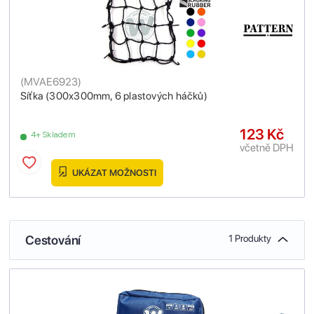
(
MVAE6923
)
Síťka (300x300mm, 6 plastových háčků)
123 Kč
4+ Skladem
včetně DPH
UKÁZAT MOŽNOSTI
Cestování
1 Produkty