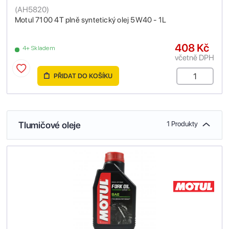
(
AH5820
)
Motul 7100 4T plně syntetický olej 5W40 - 1L
408 Kč
4+ Skladem
včetně DPH
PŘIDAT DO KOŠÍKU
Tlumičové oleje
1 Produkty