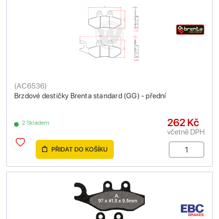
(
AC6536
)
Brzdové destičky Brenta standard (GG) - přední
262 Kč
2 Skladem
včetně DPH
PŘIDAT DO KOŠÍKU