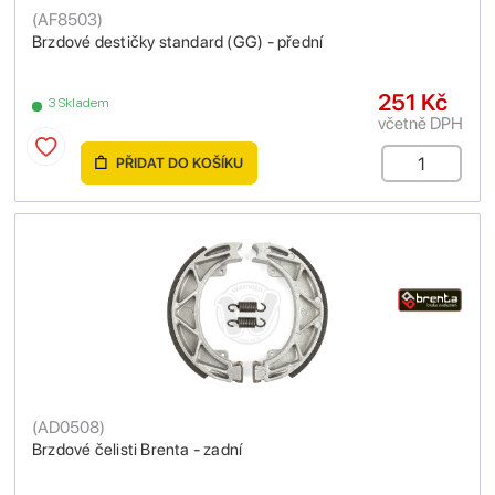
(
AF8503
)
Brzdové destičky standard (GG) - přední
251 Kč
3 Skladem
včetně DPH
PŘIDAT DO KOŠÍKU
(
AD0508
)
Brzdové čelisti Brenta - zadní