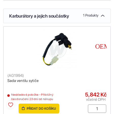
Karburátory a jejich součástky
1 Produkty
(
AG1994
)
Sada ventilu sytiče
5,842 Kč
Neskladová položka - Přibližný
včetně DPH
čas doručení 23 dní od nákupu
PŘIDAT DO KOŠÍKU