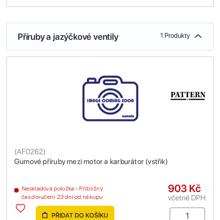
Příruby a jazýčkové ventily
1 Produkty
(
AF0262
)
Gumové příruby mezi motor a karburátor (vstřik)
903 Kč
Neskladová položka - Přibližný
včetně DPH
čas doručení 23 dní od nákupu
PŘIDAT DO KOŠÍKU