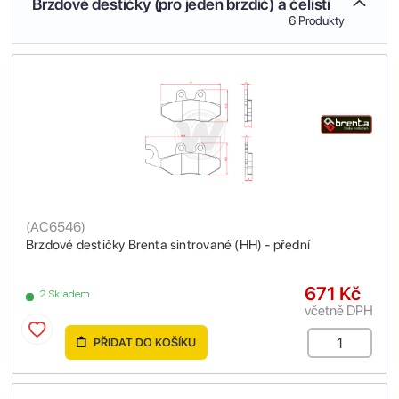
Brzdové destičky (pro jeden brzdič) a čelisti
6 Produkty
(
AC6546
)
Brzdové destičky Brenta sintrované (HH) - přední
671 Kč
2 Skladem
včetně DPH
PŘIDAT DO KOŠÍKU