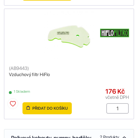
(
AB9443
)
Vzduchový filtr HiFlo
176 Kč
1 Skladem
včetně DPH
PŘIDAT DO KOŠÍKU
Palivové kohouty, pumpy, hadičky
2 Produkty