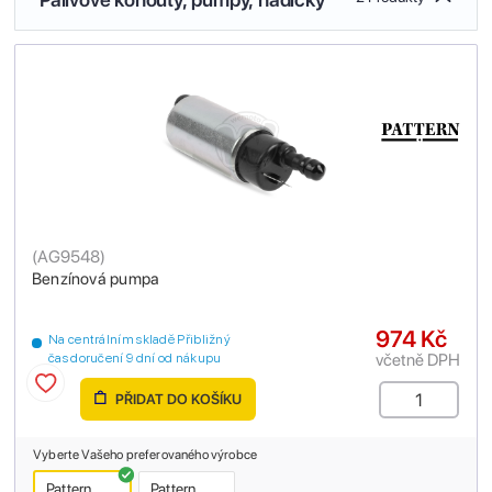
(
AG9548
)
Benzínová pumpa
974 Kč
Na centrálním skladě Přibližný
včetně DPH
čas doručení 9 dní od nákupu
PŘIDAT DO KOŠÍKU
Vyberte Vašeho preferovaného výrobce
Pattern
Pattern