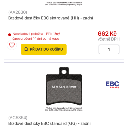
(
AA2830
)
Brzdové destičky EBC sintrované (HH) - zadní
662 Kč
Neskladová položka - Přibližný
včetně DPH
čas doručení 14 dní od nákupu
PŘIDAT DO KOŠÍKU
(
AC5354
)
Brzdové destičky EBC standard (GG) - zadní