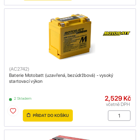
(
AC2742
)
Baterie Motobatt (uzavřená, bezúdržbová) - vysoký
startovací výkon
2,529 Kč
2 Skladem
včetně DPH
PŘIDAT DO KOŠÍKU