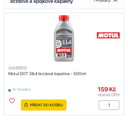
Brzdové a spojkové kapaliny
1 Produkty
(
AA8993
)
Motul DOT 3&4 brzdová kapalina - 500ml
159 Kč
4+ Skladem
včetně DPH
PŘIDAT DO KOŠÍKU