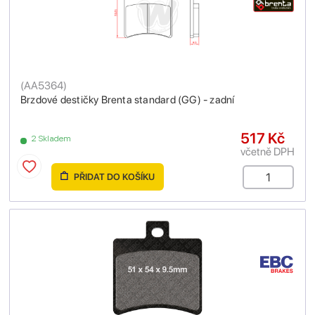
(
AA5364
)
Brzdové destičky Brenta standard (GG) - zadní
517 Kč
2 Skladem
včetně DPH
PŘIDAT DO KOŠÍKU