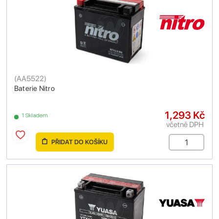
(
AA5522
)
Baterie Nitro
1,293 Kč
1 Skladem
včetně DPH
PŘIDAT DO KOŠÍKU