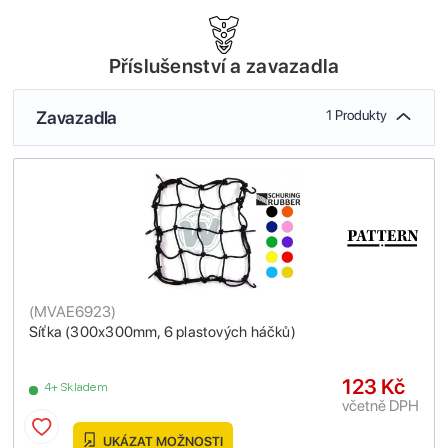
Příslušenství a zavazadla
Zavazadla
1 Produkty
(
MVAE6923
)
Síťka (300x300mm, 6 plastových háčků)
123 Kč
4+ Skladem
včetně DPH
UKÁZAT MOŽNOSTI