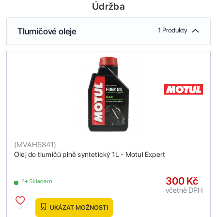
Údržba
Tlumičové oleje
1 Produkty
(
MVAH5841
)
Olej do tlumičů plně syntetický 1L - Motul Expert
300 Kč
4+ Skladem
včetně DPH
UKÁZAT MOŽNOSTI