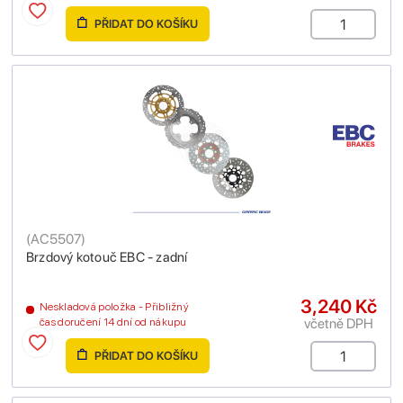
PŘIDAT DO KOŠÍKU
(
AC5507
)
Brzdový kotouč EBC - zadní
3,240 Kč
Neskladová položka - Přibližný
včetně DPH
čas doručení 14 dní od nákupu
PŘIDAT DO KOŠÍKU