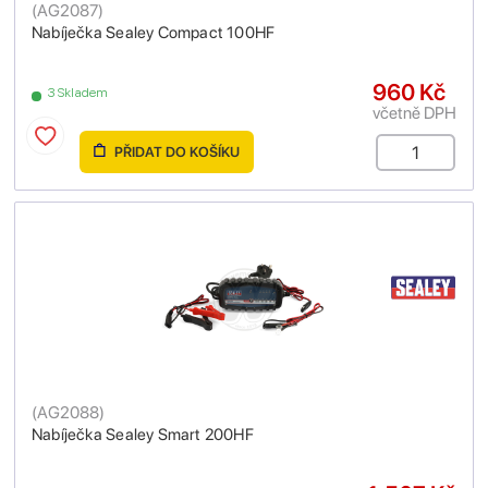
(
AG2087
)
Nabíječka Sealey Compact 100HF
960 Kč
3 Skladem
včetně DPH
PŘIDAT DO KOŠÍKU
(
AG2088
)
Nabíječka Sealey Smart 200HF