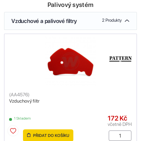
Palivový systém
Vzduchové a palivové filtry
2 Produkty
(
AA4576
)
Vzduchový filtr
172 Kč
1 Skladem
včetně DPH
PŘIDAT DO KOŠÍKU