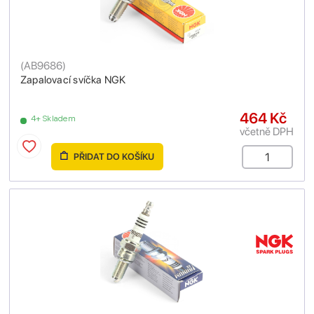
(
AB9686
)
Zapalovací svíčka NGK
464 Kč
4+ Skladem
včetně DPH
PŘIDAT DO KOŠÍKU