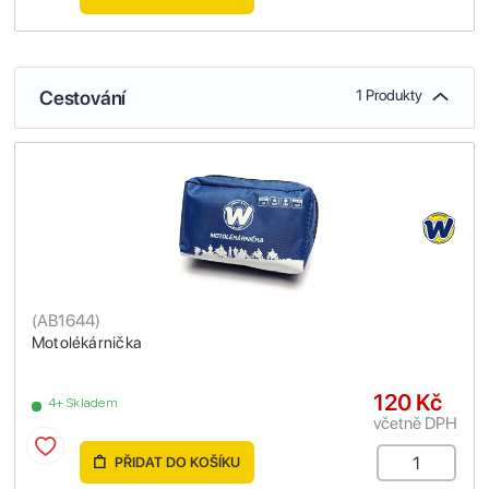
Cestování
1 Produkty
(
AB1644
)
Motolékárnička
120 Kč
4+ Skladem
včetně DPH
PŘIDAT DO KOŠÍKU