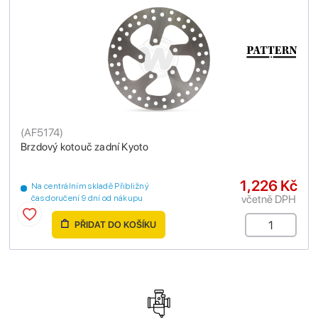
(
AF5174
)
Brzdový kotouč zadní Kyoto
1,226 Kč
Na centrálním skladě Přibližný
včetně DPH
čas doručení 9 dní od nákupu
PŘIDAT DO KOŠÍKU