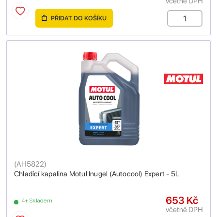
včetně DPH
PŘIDAT DO KOŠÍKU
(
AH5822
)
Chladící kapalina Motul Inugel (Autocool) Expert - 5L
653 Kč
4+ Skladem
včetně DPH