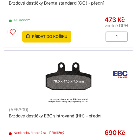
Brzdové destičky Brenta standard (GG) - přední
473 Kč
4 Skladem
včetně DPH
PŘIDAT DO KOŠÍKU
(
AF5309
)
Brzdové destičky EBC sintrované (HH) - přední
690 Kč
Neskladová položka - Přibližný