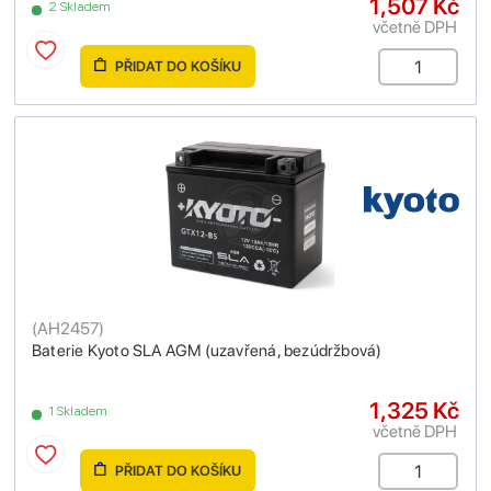
1,507 Kč
2 Skladem
včetně DPH
PŘIDAT DO KOŠÍKU
(
AH2457
)
Baterie Kyoto SLA AGM (uzavřená, bezúdržbová)
1,325 Kč
1 Skladem
včetně DPH
PŘIDAT DO KOŠÍKU