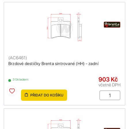
(
AC6461
)
Brzdové destičky Brenta sintrované (HH) - zadní
903 Kč
3 Skladem
včetně DPH
PŘIDAT DO KOŠÍKU