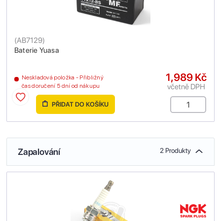
(
AB7129
)
Baterie Yuasa
1,989 Kč
Neskladová položka - Přibližný
včetně DPH
čas doručení 5 dní od nákupu
PŘIDAT DO KOŠÍKU
Zapalování
2 Produkty