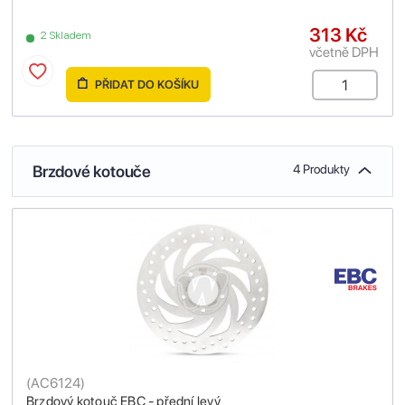
313 Kč
2 Skladem
včetně DPH
PŘIDAT DO KOŠÍKU
Brzdové kotouče
4 Produkty
(
AC6124
)
Brzdový kotouč EBC - přední levý