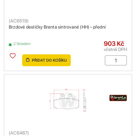
(
AC6519
)
Brzdové destičky Brenta sintrované (HH) - přední
903 Kč
2 Skladem
včetně DPH
PŘIDAT DO KOŠÍKU
(
AC6487
)