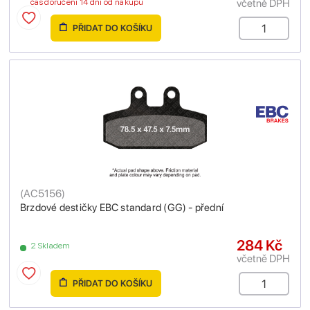
včetně DPH
čas doručení 14 dní od nákupu
PŘIDAT DO KOŠÍKU
(
AC5156
)
Brzdové destičky EBC standard (GG) - přední
284 Kč
2 Skladem
včetně DPH
PŘIDAT DO KOŠÍKU