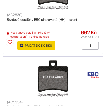
(
AA2830
)
Brzdové destičky EBC sintrované (HH) - zadní
662 Kč
Neskladová položka - Přibližný
včetně DPH
čas doručení 14 dní od nákupu
PŘIDAT DO KOŠÍKU
(
AC5354
)