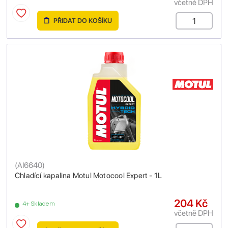
včetně DPH
PŘIDAT DO KOŠÍKU
(
AI6640
)
Chladící kapalina Motul Motocool Expert - 1L
204 Kč
4+ Skladem
včetně DPH