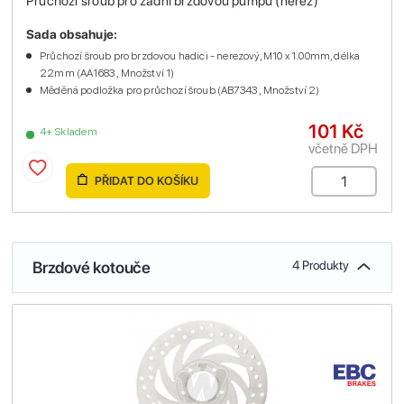
Průchozí šroub pro zadní brzdovou pumpu (nerez)
Sada obsahuje:
Průchozí šroub pro brzdovou hadici - nerezový, M10 x 1.00mm, délka
22mm (AA1683 , Množství 1)
Měděná podložka pro průchozí šroub (AB7343 , Množství 2)
101 Kč
4+ Skladem
včetně DPH
PŘIDAT DO KOŠÍKU
Brzdové kotouče
4 Produkty