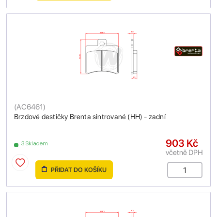
(
AC6461
)
Brzdové destičky Brenta sintrované (HH) - zadní
903 Kč
3 Skladem
včetně DPH
PŘIDAT DO KOŠÍKU