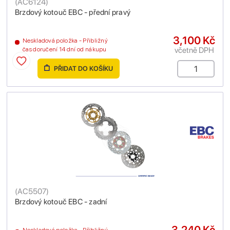
(
AC6124
)
Brzdový kotouč EBC - přední pravý
3,100 Kč
Neskladová položka - Přibližný
včetně DPH
čas doručení 14 dní od nákupu
PŘIDAT DO KOŠÍKU
(
AC5507
)
Brzdový kotouč EBC - zadní
3,240 Kč
Neskladová položka - Přibližný