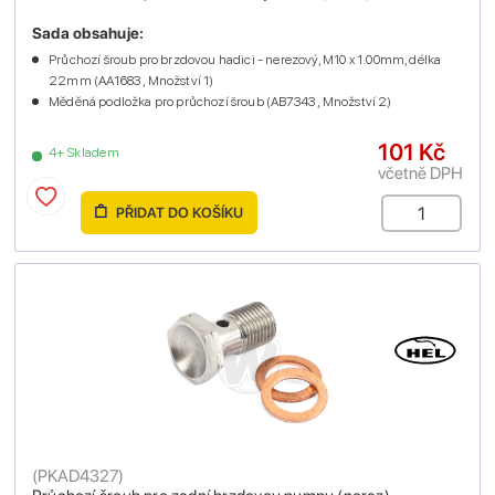
Sada obsahuje:
Průchozí šroub pro brzdovou hadici - nerezový, M10 x 1.00mm, délka
22mm (AA1683 , Množství 1)
Měděná podložka pro průchozí šroub (AB7343 , Množství 2)
101 Kč
4+ Skladem
včetně DPH
PŘIDAT DO KOŠÍKU
(
PKAD4327
)