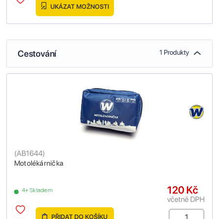
UKÁZAT MOŽNOSTI
Cestování
1 Produkty
(
AB1644
)
Motolékárnička
120 Kč
4+ Skladem
včetně DPH
PŘIDAT DO KOŠÍKU