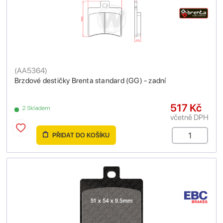
(
AA5364
)
Brzdové destičky Brenta standard (GG) - zadní
517 Kč
2 Skladem
včetně DPH
PŘIDAT DO KOŠÍKU