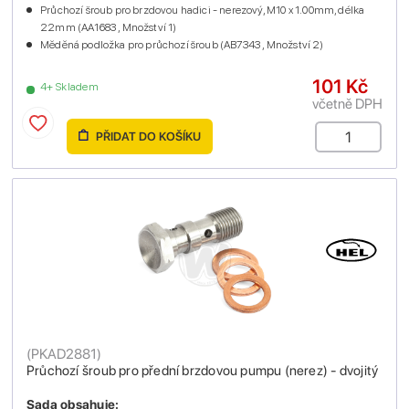
Průchozí šroub pro brzdovou hadici - nerezový, M10 x 1.00mm, délka
22mm (AA1683 , Množství 1)
Měděná podložka pro průchozí šroub (AB7343 , Množství 2)
101 Kč
4+ Skladem
včetně DPH
PŘIDAT DO KOŠÍKU
(
PKAD2881
)
Průchozí šroub pro přední brzdovou pumpu (nerez) - dvojitý
Sada obsahuje: