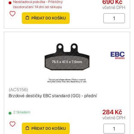
690 Kč
Neskladová položka - Přibližný
včetně DPH
čas doručení 14 dní od nákupu
PŘIDAT DO KOŠÍKU
(
AC5156
)
Brzdové destičky EBC standard (GG) - přední
284 Kč
2 Skladem
včetně DPH
PŘIDAT DO KOŠÍKU