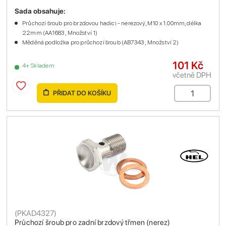
Sada obsahuje:
Průchozí šroub pro brzdovou hadici - nerezový, M10 x 1.00mm, délka
22mm (AA1683 , Množství 1)
Měděná podložka pro průchozí šroub (AB7343 , Množství 2)
101 Kč
4+ Skladem
včetně DPH
PŘIDAT DO KOŠÍKU
(
PKAD4327
)
Průchozí šroub pro zadní brzdový třmen (nerez)