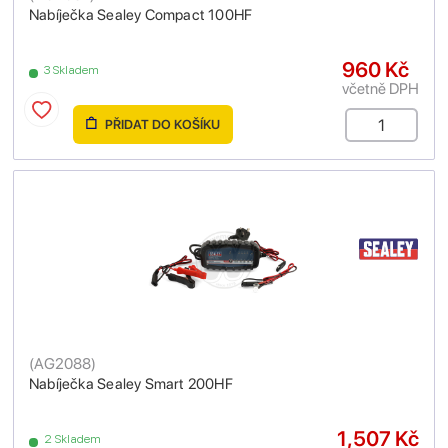
Nabíječka Sealey Compact 100HF
960 Kč
3 Skladem
včetně DPH
PŘIDAT DO KOŠÍKU
(
AG2088
)
Nabíječka Sealey Smart 200HF
1,507 Kč
2 Skladem