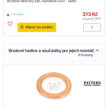
Brzdové destičky EBC standard (GG) - zadní
313 Kč
2 Skladem
včetně DPH
PŘIDAT DO KOŠÍKU
Brzdové hadice a součástky pro jejich montáž
6 Produkty