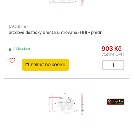
(
AC6519
)
Brzdové destičky Brenta sintrované (HH) - přední
903 Kč
2 Skladem
včetně DPH
PŘIDAT DO KOŠÍKU