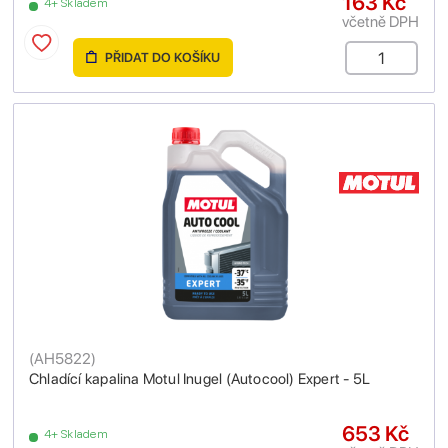
163 Kč
4+ Skladem
včetně DPH
PŘIDAT DO KOŠÍKU
(
AH5822
)
Chladící kapalina Motul Inugel (Autocool) Expert - 5L
653 Kč
4+ Skladem