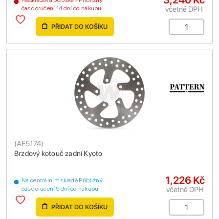
včetně DPH
čas doručení 14 dní od nákupu
PŘIDAT DO KOŠÍKU
(
AF5174
)
Brzdový kotouč zadní Kyoto
1,226 Kč
Na centrálním skladě Přibližný
včetně DPH
čas doručení 9 dní od nákupu
PŘIDAT DO KOŠÍKU