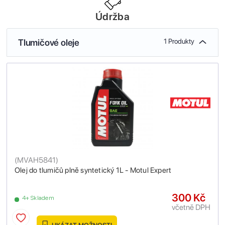
Údržba
Tlumičové oleje
1 Produkty
(
MVAH5841
)
Olej do tlumičů plně syntetický 1L - Motul Expert
300 Kč
4+ Skladem
včetně DPH