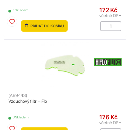
172 Kč
1 Skladem
včetně DPH
PŘIDAT DO KOŠÍKU
(
AB9443
)
Vzduchový filtr HiFlo
176 Kč
3 Skladem
včetně DPH