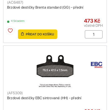
(
AC6487
)
Brzdové destičky Brenta standard (GG) - přední
473 Kč
4 Skladem
včetně DPH
PŘIDAT DO KOŠÍKU
(
AF5309
)
Brzdové destičky EBC sintrované (HH) - přední