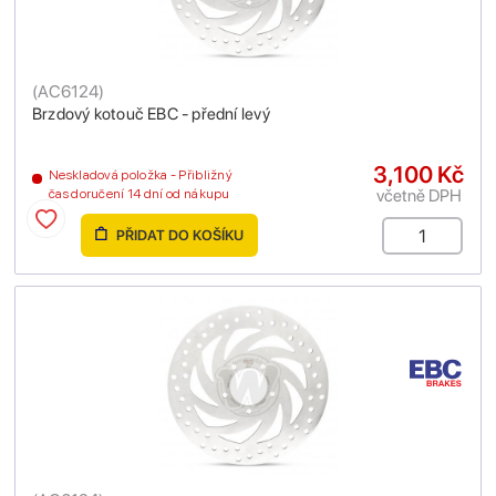
(
AC6124
)
Brzdový kotouč EBC - přední levý
3,100 Kč
Neskladová položka - Přibližný
včetně DPH
čas doručení 14 dní od nákupu
PŘIDAT DO KOŠÍKU