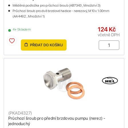
Měděná podložka pro průchozí šroub (AB7343 , Množství 3)
Průchozí šroub pro dvě brzdové hadice - nerezový, M10 x 1.00mm
(AA4492 , Množství 1)
124 Kč
4+ Skladem
včetně DPH
PŘIDAT DO KOŠÍKU
(
PKAD4327
)
Průchozí šroub pro přední brzdovou pumpu (nerez) -
jednoduchý