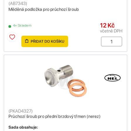
(
AB7343
)
Měděná podložka pro průchozí šroub
12 Kč
4+ Skladem
včetně DPH
PŘIDAT DO KOŠÍKU
(
PKAD4327
)
Průchozí šroub pro přední brzdový třmen (nerez)
Sada obsahuje: