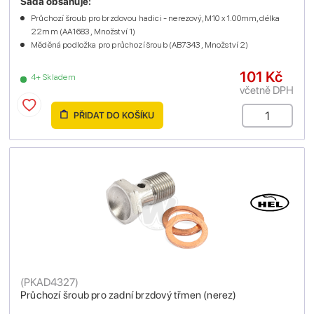
Sada obsahuje:
Průchozí šroub pro brzdovou hadici - nerezový, M10 x 1.00mm, délka
22mm (AA1683 , Množství 1)
Měděná podložka pro průchozí šroub (AB7343 , Množství 2)
101 Kč
4+ Skladem
včetně DPH
PŘIDAT DO KOŠÍKU
(
PKAD4327
)
Průchozí šroub pro zadní brzdový třmen (nerez)