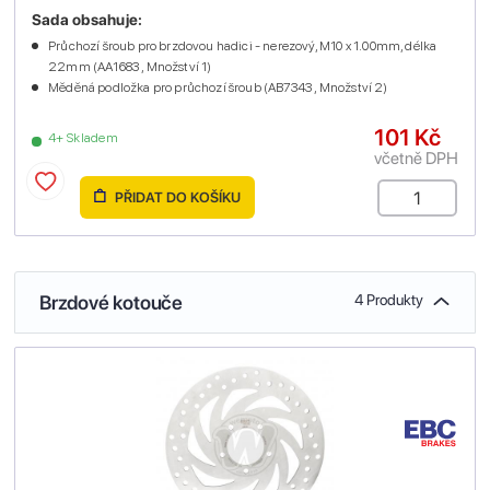
Sada obsahuje:
Průchozí šroub pro brzdovou hadici - nerezový, M10 x 1.00mm, délka
22mm (AA1683 , Množství 1)
Měděná podložka pro průchozí šroub (AB7343 , Množství 2)
101 Kč
4+ Skladem
včetně DPH
PŘIDAT DO KOŠÍKU
Brzdové kotouče
4 Produkty