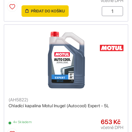
včetně DPH
PŘIDAT DO KOŠÍKU
(
AH5822
)
Chladící kapalina Motul Inugel (Autocool) Expert - 5L
653 Kč
4+ Skladem
včetně DPH