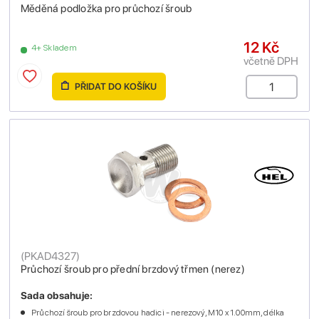
Měděná podložka pro průchozí šroub
12 Kč
4+ Skladem
včetně DPH
PŘIDAT DO KOŠÍKU
(
PKAD4327
)
Průchozí šroub pro přední brzdový třmen (nerez)
Sada obsahuje:
Průchozí šroub pro brzdovou hadici - nerezový, M10 x 1.00mm, délka