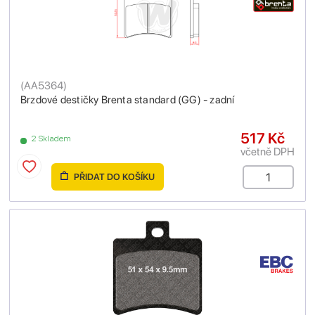
(
AA5364
)
Brzdové destičky Brenta standard (GG) - zadní
517 Kč
2 Skladem
včetně DPH
PŘIDAT DO KOŠÍKU