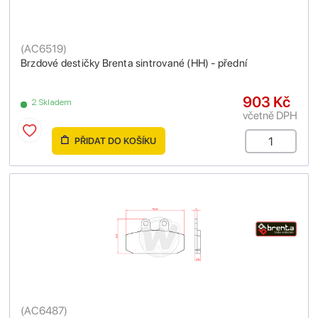
(
AC6519
)
Brzdové destičky Brenta sintrované (HH) - přední
903 Kč
2 Skladem
včetně DPH
PŘIDAT DO KOŠÍKU
(
AC6487
)