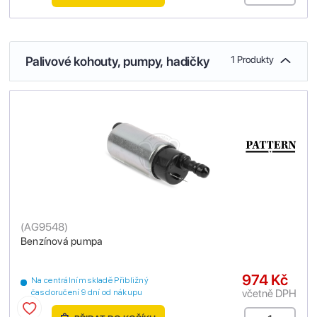
Palivové kohouty, pumpy, hadičky
1 Produkty
(
AG9548
)
Benzínová pumpa
974 Kč
Na centrálním skladě Přibližný
včetně DPH
čas doručení 9 dní od nákupu