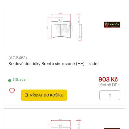
(
AC6461
)
Brzdové destičky Brenta sintrované (HH) - zadní
903 Kč
3 Skladem
včetně DPH
PŘIDAT DO KOŠÍKU