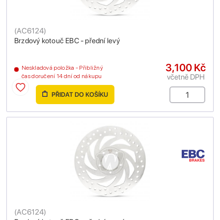
(
AC6124
)
Brzdový kotouč EBC - přední levý
3,100 Kč
Neskladová položka - Přibližný
včetně DPH
čas doručení 14 dní od nákupu
PŘIDAT DO KOŠÍKU
(
AC6124
)