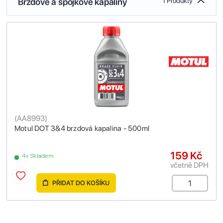
Brzdové a spojkové kapaliny
1 Produkty
(
AA8993
)
Motul DOT 3&4 brzdová kapalina - 500ml
159 Kč
4+ Skladem
včetně DPH
PŘIDAT DO KOŠÍKU