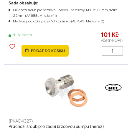
Sada obsahuje:
Průchozí šroub pro brzdovou hadici - nerezový, M10 x 1.00mm, délka
22mm (AA1683 , Množství 1)
Měděná podložka pro průchozí šroub (AB7343 , Množství 2)
101 Kč
4+ Skladem
včetně DPH
PŘIDAT DO KOŠÍKU
(
PKAD4327
)
Průchozí šroub pro zadní brzdovou pumpu (nerez)