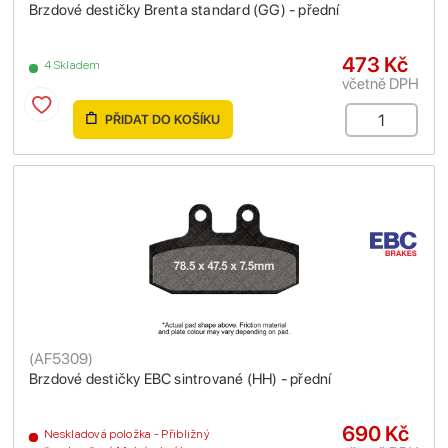
Brzdové destičky Brenta standard (GG) - přední
473 Kč
4 Skladem
včetně DPH
PŘIDAT DO KOŠÍKU
(
AF5309
)
Brzdové destičky EBC sintrované (HH) - přední
690 Kč
Neskladová položka - Přibližný