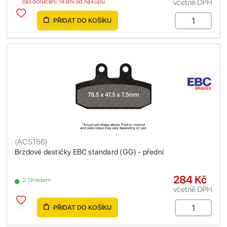
včetně DPH
čas doručení 14 dní od nákupu
PŘIDAT DO KOŠÍKU
(
AC5156
)
Brzdové destičky EBC standard (GG) - přední
284 Kč
2 Skladem
včetně DPH
PŘIDAT DO KOŠÍKU