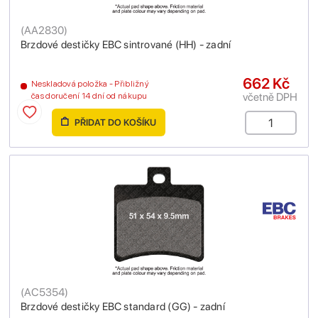
(
AA2830
)
Brzdové destičky EBC sintrované (HH) - zadní
662 Kč
Neskladová položka - Přibližný
včetně DPH
čas doručení 14 dní od nákupu
PŘIDAT DO KOŠÍKU
(
AC5354
)
Brzdové destičky EBC standard (GG) - zadní