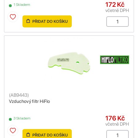
172 Kč
1 Skladem
včetně DPH
PŘIDAT DO KOŠÍKU
(
AB9443
)
Vzduchový filtr HiFlo
176 Kč
3 Skladem
včetně DPH
PŘIDAT DO KOŠÍKU