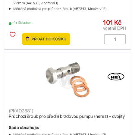
22mm (AA1683 , Množství 1)
Měděná podložka pro průchozí šroub (AB7343 , Množství 2)
101 Kč
4+ Skladem
včetně DPH
PŘIDAT DO KOŠÍKU
(
PKAD2881
)
Průchozí šroub pro přední brzdovou pumpu (nerez) - dvojitý
Sada obsahuje:
Měděná podložka pro průchozí šroub (AB7343 , Množství 3)