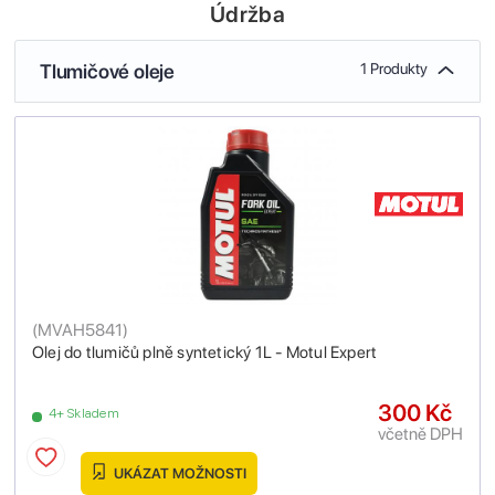
Údržba
Tlumičové oleje
1 Produkty
(
MVAH5841
)
Olej do tlumičů plně syntetický 1L - Motul Expert
300 Kč
4+ Skladem
včetně DPH
UKÁZAT MOŽNOSTI