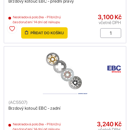
Brzdový kotouč EBC - přední pravý
3,100 Kč
Neskladová položka - Přibližný
včetně DPH
čas doručení 14 dní od nákupu
PŘIDAT DO KOŠÍKU
(
AC5507
)
Brzdový kotouč EBC - zadní
3,240 Kč
Neskladová položka - Přibližný
včetně DPH
čas doručení 14 dní od nákupu