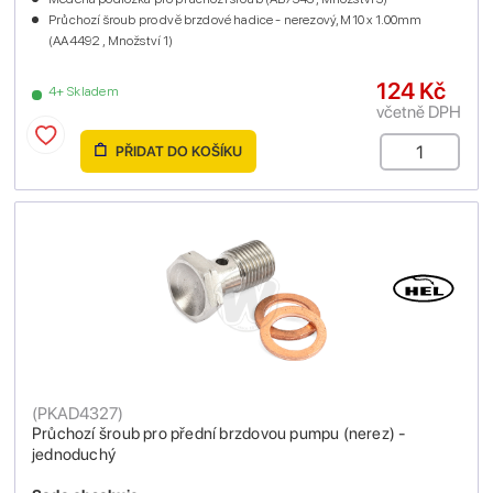
Průchozí šroub pro dvě brzdové hadice - nerezový, M10 x 1.00mm
(AA4492 , Množství 1)
124 Kč
4+ Skladem
včetně DPH
PŘIDAT DO KOŠÍKU
(
PKAD4327
)
Průchozí šroub pro přední brzdovou pumpu (nerez) -
jednoduchý