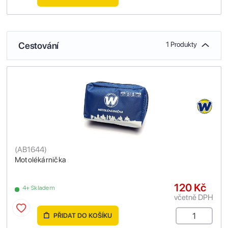
Cestování
1 Produkty
(
AB1644
)
Motolékárnička
120 Kč
4+ Skladem
včetně DPH
PŘIDAT DO KOŠÍKU