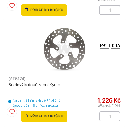
PŘIDAT DO KOŠÍKU
(
AF5174
)
Brzdový kotouč zadní Kyoto
1,226 Kč
Na centrálním skladě Přibližný
včetně DPH
čas doručení 9 dní od nákupu
PŘIDAT DO KOŠÍKU