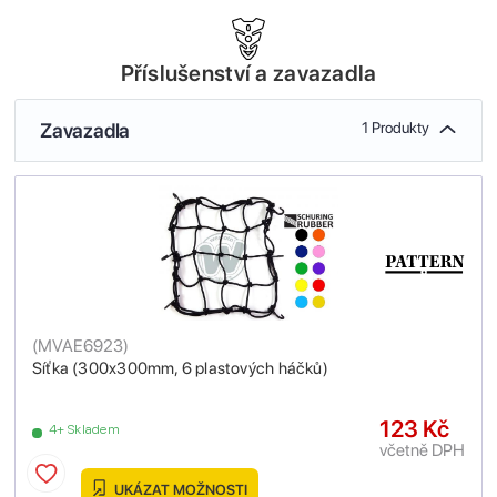
Příslušenství a zavazadla
Zavazadla
1 Produkty
(
MVAE6923
)
Síťka (300x300mm, 6 plastových háčků)
123 Kč
4+ Skladem
včetně DPH
UKÁZAT MOŽNOSTI