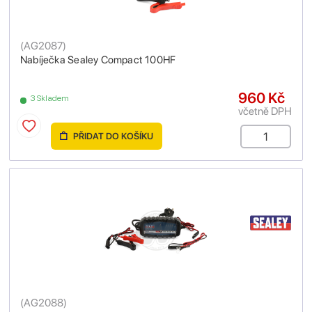
(
AG2087
)
Nabíječka Sealey Compact 100HF
960 Kč
3 Skladem
včetně DPH
PŘIDAT DO KOŠÍKU
(
AG2088
)