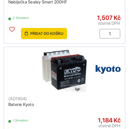
Nabíječka Sealey Smart 200HF
1,507 Kč
2 Skladem
včetně DPH
PŘIDAT DO KOŠÍKU
(
AD1904
)
Baterie Kyoto
1,184 Kč
1 Skladem
včetně DPH