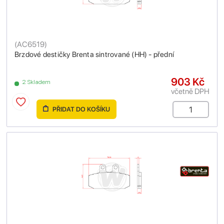
(
AC6519
)
Brzdové destičky Brenta sintrované (HH) - přední
903 Kč
2 Skladem
včetně DPH
PŘIDAT DO KOŠÍKU