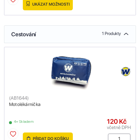
UKÁZAT MOŽNOSTI
Cestování
1 Produkty
(
AB1644
)
Motolékárnička
120 Kč
4+ Skladem
včetně DPH
PŘIDAT DO KOŠÍKU