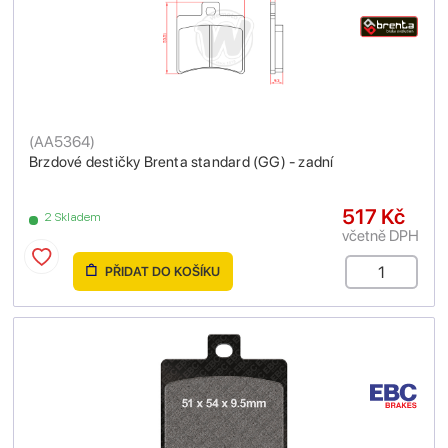
(
AA5364
)
Brzdové destičky Brenta standard (GG) - zadní
517 Kč
2 Skladem
včetně DPH
PŘIDAT DO KOŠÍKU