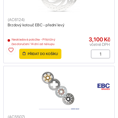
(
AC6124
)
Brzdový kotouč EBC - přední levý
3,100 Kč
Neskladová položka - Přibližný
včetně DPH
čas doručení 14 dní od nákupu
PŘIDAT DO KOŠÍKU
(
AC5507
)