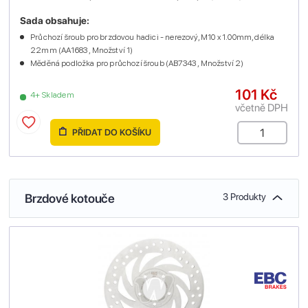
Sada obsahuje:
Průchozí šroub pro brzdovou hadici - nerezový, M10 x 1.00mm, délka
22mm (AA1683 , Množství 1)
Měděná podložka pro průchozí šroub (AB7343 , Množství 2)
101 Kč
4+ Skladem
včetně DPH
PŘIDAT DO KOŠÍKU
Brzdové kotouče
3 Produkty