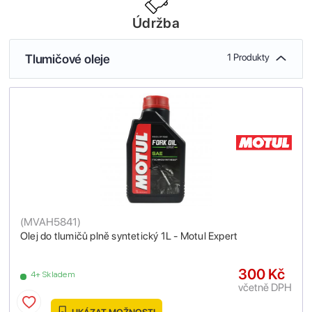
Údržba
Tlumičové oleje
1 Produkty
(
MVAH5841
)
Olej do tlumičů plně syntetický 1L - Motul Expert
300 Kč
4+ Skladem
včetně DPH