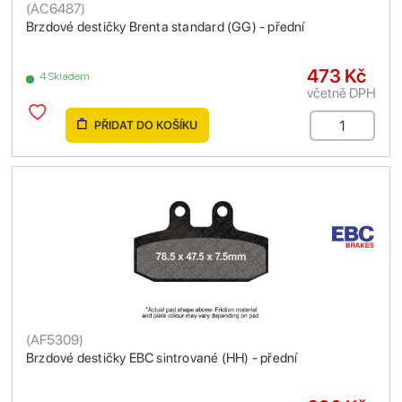
(
AC6487
)
Brzdové destičky Brenta standard (GG) - přední
473 Kč
4 Skladem
včetně DPH
PŘIDAT DO KOŠÍKU
(
AF5309
)
Brzdové destičky EBC sintrované (HH) - přední