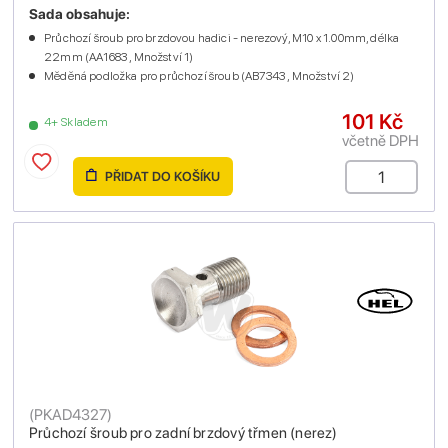
Sada obsahuje:
Průchozí šroub pro brzdovou hadici - nerezový, M10 x 1.00mm, délka
22mm (AA1683 , Množství 1)
Měděná podložka pro průchozí šroub (AB7343 , Množství 2)
101 Kč
4+ Skladem
včetně DPH
PŘIDAT DO KOŠÍKU
(
PKAD4327
)
Průchozí šroub pro zadní brzdový třmen (nerez)