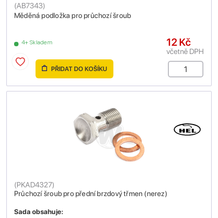
(
AB7343
)
Měděná podložka pro průchozí šroub
12 Kč
4+ Skladem
včetně DPH
PŘIDAT DO KOŠÍKU
(
PKAD4327
)
Průchozí šroub pro přední brzdový třmen (nerez)
Sada obsahuje: