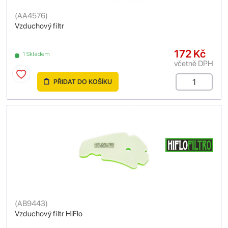
(
AA4576
)
Vzduchový filtr
172 Kč
1 Skladem
včetně DPH
PŘIDAT DO KOŠÍKU
(
AB9443
)
Vzduchový filtr HiFlo