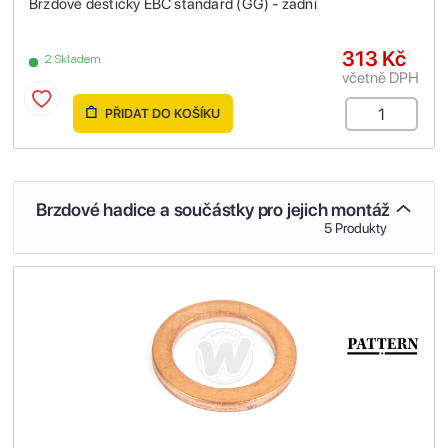
Brzdové destičky EBC standard (GG) - zadní
313 Kč
2 Skladem
včetně DPH
PŘIDAT DO KOŠÍKU
Brzdové hadice a součástky pro jejich montáž
5 Produkty