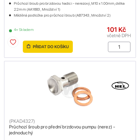
Průchozí šroub pro brzdovou hadici - nerezový, M10 x 1.00mm, délka
22mm (AA1683 , Množství 1)
Měděná podložka pro průchozí šroub (AB7343 , Množství 2)
101 Kč
4+ Skladem
včetně DPH
PŘIDAT DO KOŠÍKU
(
PKAD4327
)
Průchozí šroub pro přední brzdovou pumpu (nerez) -
jednoduchý