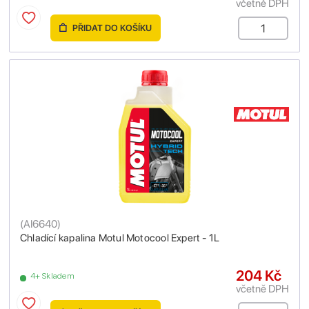
včetně DPH
PŘIDAT DO KOŠÍKU
(
AI6640
)
Chladící kapalina Motul Motocool Expert - 1L
204 Kč
4+ Skladem
včetně DPH