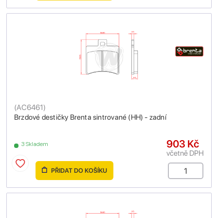
(
AC6461
)
Brzdové destičky Brenta sintrované (HH) - zadní
903 Kč
3 Skladem
včetně DPH
PŘIDAT DO KOŠÍKU