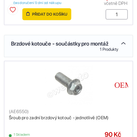
včetně DPH
čas doručení 9 dní od nákupu
PŘIDAT DO KOŠÍKU
Brzdové kotouče - součástky pro montáž
1 Produkty
(
AE6550
)
Šroub pro zadní brzdový kotouč - jednotlivě (OEM)
90 Kč
1 Skladem