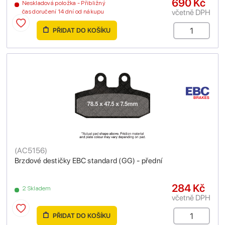
690 Kč
Neskladová položka - Přibližný
včetně DPH
čas doručení 14 dní od nákupu
PŘIDAT DO KOŠÍKU
(
AC5156
)
Brzdové destičky EBC standard (GG) - přední
284 Kč
2 Skladem
včetně DPH
PŘIDAT DO KOŠÍKU