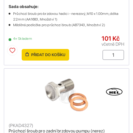
Sada obsahuje:
Průchozí šroub pro brzdovou hadici - nerezový, M10 x 1.00mm, délka
22mm (AA1683 , Množství 1)
Měděná podložka pro průchozí šroub (AB7343 , Množství 2)
101 Kč
4+ Skladem
včetně DPH
PŘIDAT DO KOŠÍKU
(
PKAD4327
)
Průchozí šroub pro zadní brzdovou pumpu (nerez)