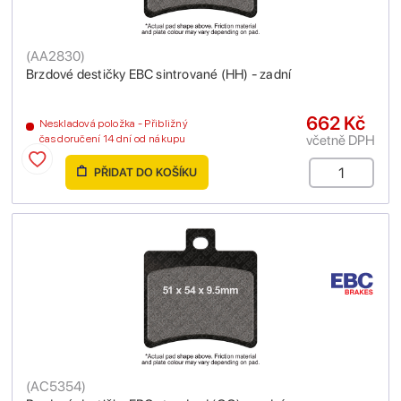
(
AA2830
)
Brzdové destičky EBC sintrované (HH) - zadní
662 Kč
Neskladová položka - Přibližný
včetně DPH
čas doručení 14 dní od nákupu
PŘIDAT DO KOŠÍKU
(
AC5354
)