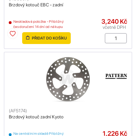
Brzdový kotouč EBC - zadní
3,240 Kč
Neskladová položka - Přibližný
včetně DPH
čas doručení 14 dní od nákupu
PŘIDAT DO KOŠÍKU
(
AF5174
)
Brzdový kotouč zadní Kyoto
1,226 Kč
Na centrálním skladě Přibližný