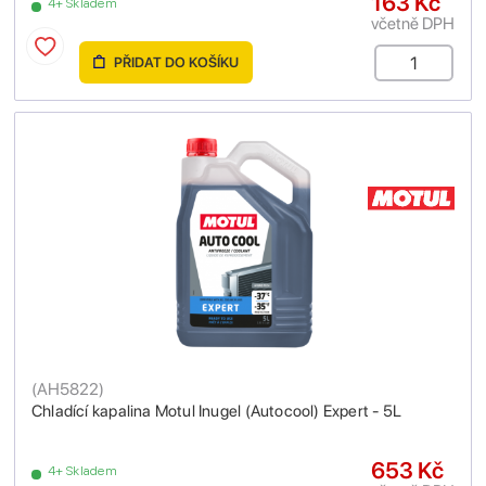
163 Kč
4+ Skladem
včetně DPH
PŘIDAT DO KOŠÍKU
(
AH5822
)
Chladící kapalina Motul Inugel (Autocool) Expert - 5L
653 Kč
4+ Skladem