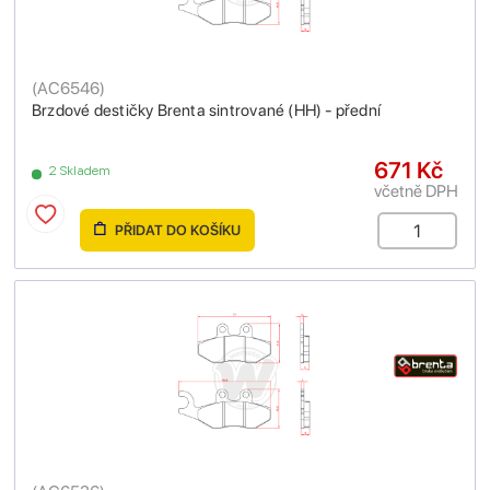
(
AC6546
)
Brzdové destičky Brenta sintrované (HH) - přední
671 Kč
2 Skladem
včetně DPH
PŘIDAT DO KOŠÍKU