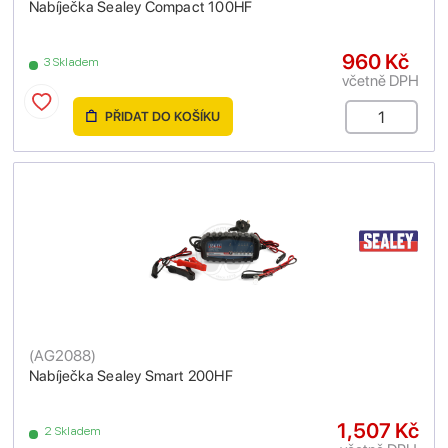
Nabíječka Sealey Compact 100HF
960 Kč
3 Skladem
včetně DPH
PŘIDAT DO KOŠÍKU
(
AG2088
)
Nabíječka Sealey Smart 200HF
1,507 Kč
2 Skladem