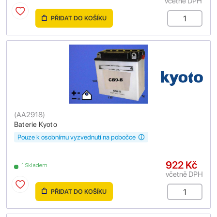
včetně DPH
PŘIDAT DO KOŠÍKU
(
AA2918
)
Baterie Kyoto
Pouze k osobnímu vyzvednutí na pobočce
922 Kč
1 Skladem
včetně DPH
PŘIDAT DO KOŠÍKU