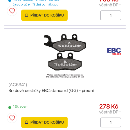
včetně DPH
čas doručení 9 dní od nákupu
PŘIDAT DO KOŠÍKU
(
AC5341
)
Brzdové destičky EBC standard (GG) - přední
278 Kč
1 Skladem
včetně DPH
PŘIDAT DO KOŠÍKU