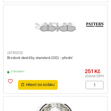
(
AF8503
)
Brzdové destičky standard (GG) - přední
251 Kč
3 Skladem
včetně DPH
PŘIDAT DO KOŠÍKU