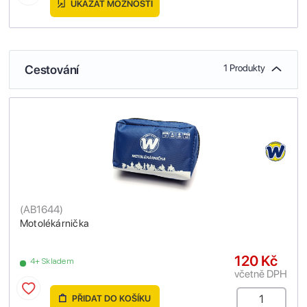
UKÁZAT MOŽNOSTI
Cestování
1 Produkty
(
AB1644
)
Motolékárnička
120 Kč
4+ Skladem
včetně DPH
PŘIDAT DO KOŠÍKU