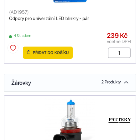
(
AD1957
)
Odpory pro univerzální LED blinkry - pár
239 Kč
4 Skladem
včetně DPH
PŘIDAT DO KOŠÍKU
Žárovky
2 Produkty