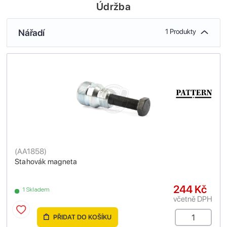
Údržba
Nářadí
1 Produkty
(
AA1858
)
Stahovák magneta
244 Kč
1 Skladem
včetně DPH
PŘIDAT DO KOŠÍKU