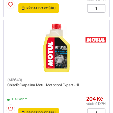
PŘIDAT DO KOŠÍKU
(
AI6640
)
Chladící kapalina Motul Motocool Expert - 1L
204 Kč
4+ Skladem
včetně DPH
PŘIDAT DO KOŠÍKU