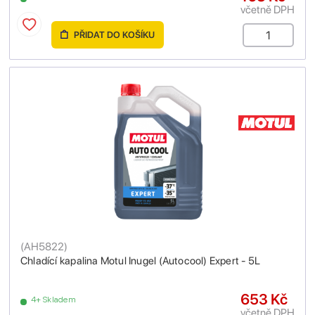
včetně DPH
PŘIDAT DO KOŠÍKU
(
AH5822
)
Chladící kapalina Motul Inugel (Autocool) Expert - 5L
653 Kč
4+ Skladem
včetně DPH