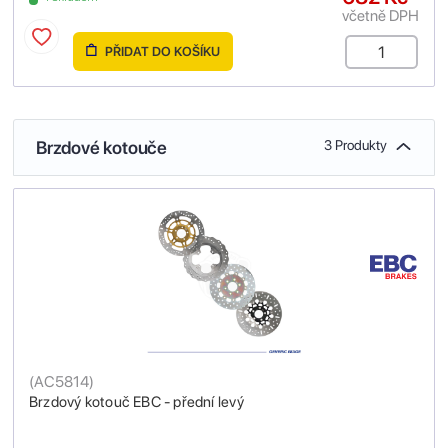
včetně DPH
PŘIDAT DO KOŠÍKU
Brzdové kotouče
3 Produkty
(
AC5814
)
Brzdový kotouč EBC - přední levý