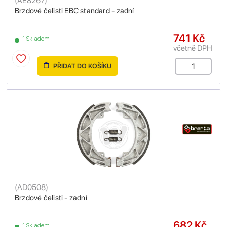
(
AE8267
)
Brzdové čelisti EBC standard - zadní
741 Kč
1 Skladem
včetně DPH
PŘIDAT DO KOŠÍKU
(
AD0508
)
Brzdové čelisti - zadní
682 Kč
1 Skladem