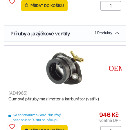
PŘIDAT DO KOŠÍKU
Příruby a jazýčkové ventily
1 Produkty
(
AD4965
)
Gumové příruby mezi motor a karburátor (vstřik)
946 Kč
Na centrálním skladě Přibližný
včetně DPH
čas doručení 9 dní od nákupu