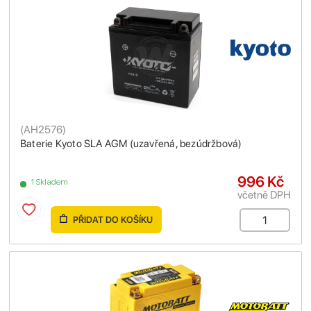
(
AH2576
)
Baterie Kyoto SLA AGM (uzavřená, bezúdržbová)
996 Kč
1 Skladem
včetně DPH
PŘIDAT DO KOŠÍKU