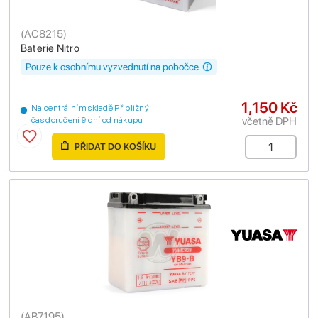
(
AC8215
)
Baterie Nitro
Pouze k osobnímu vyzvednutí na pobočce
1,150 Kč
Na centrálním skladě Přibližný
včetně DPH
čas doručení 9 dní od nákupu
PŘIDAT DO KOŠÍKU
(
AB7195
)