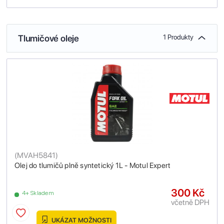
Tlumičové oleje
1 Produkty
(
MVAH5841
)
Olej do tlumičů plně syntetický 1L - Motul Expert
300 Kč
4+ Skladem
včetně DPH
UKÁZAT MOŽNOSTI