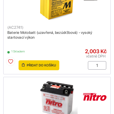
(
AC2741
)
Baterie Motobatt (uzavřená, bezúdržbová) - vysoký
startovací výkon
2,003 Kč
1 Skladem
včetně DPH
PŘIDAT DO KOŠÍKU