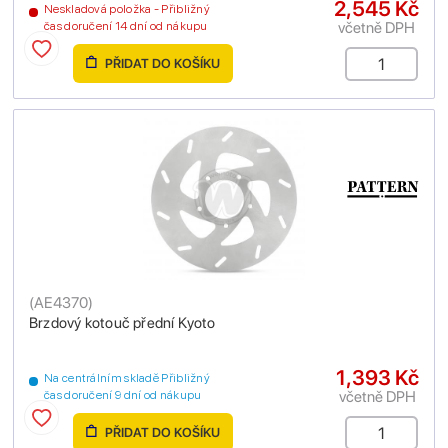
2,545 Kč
Neskladová položka - Přibližný
včetně DPH
čas doručení 14 dní od nákupu
PŘIDAT DO KOŠÍKU
(
AE4370
)
Brzdový kotouč přední Kyoto
1,393 Kč
Na centrálním skladě Přibližný
včetně DPH
čas doručení 9 dní od nákupu
PŘIDAT DO KOŠÍKU