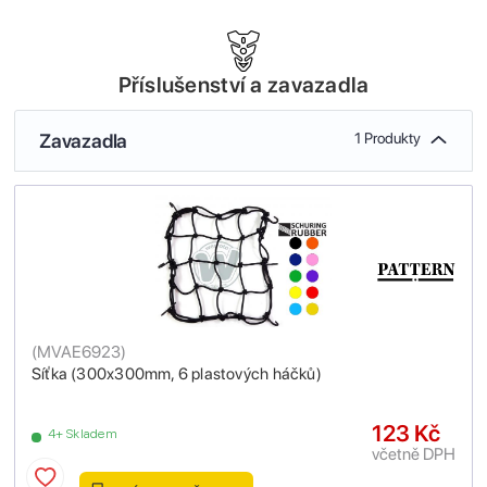
Příslušenství a zavazadla
Zavazadla
1 Produkty
(
MVAE6923
)
Síťka (300x300mm, 6 plastových háčků)
123 Kč
4+ Skladem
včetně DPH