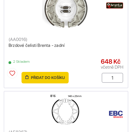
(
AA0016
)
Brzdové čelisti Brenta - zadní
648 Kč
2 Skladem
včetně DPH
PŘIDAT DO KOŠÍKU