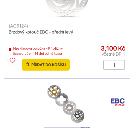
(
AC6124
)
Brzdový kotouč EBC - přední levý
3,100 Kč
Neskladová položka - Přibližný
včetně DPH
čas doručení 14 dní od nákupu
PŘIDAT DO KOŠÍKU