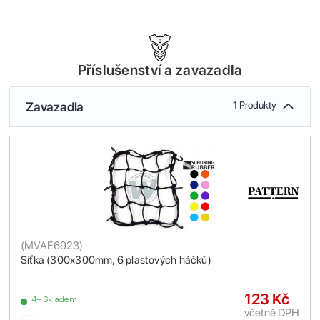
Příslušenství a zavazadla
Zavazadla
1 Produkty
(
MVAE6923
)
Síťka (300x300mm, 6 plastových háčků)
123 Kč
4+ Skladem
včetně DPH