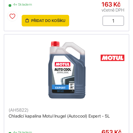
163 Kč
4+ Skladem
včetně DPH
PŘIDAT DO KOŠÍKU
(
AH5822
)
Chladící kapalina Motul Inugel (Autocool) Expert - 5L
653 Kč
4+ Skladem