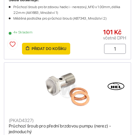
Průchozí šroub pro brzdovou hadici - nerezový, M10 x 1.00mm, délka
22mm (AA1683 , Množství 1)
Měděná podložka pro průchozí šroub (AB7343 , Množství 2)
101 Kč
4+ Skladem
včetně DPH
PŘIDAT DO KOŠÍKU
(
PKAD4327
)
Průchozí šroub pro přední brzdovou pumpu (nerez) -
jednoduchý