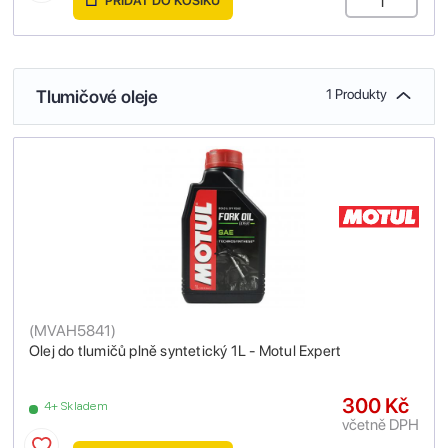
PŘIDAT DO KOŠÍKU
Tlumičové oleje
1 Produkty
(
MVAH5841
)
Olej do tlumičů plně syntetický 1L - Motul Expert
300 Kč
4+ Skladem
včetně DPH