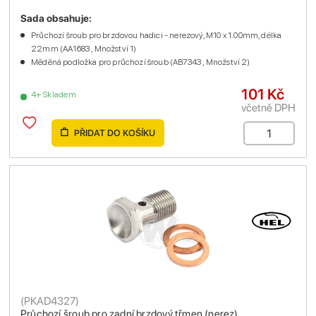
Sada obsahuje:
Průchozí šroub pro brzdovou hadici - nerezový, M10 x 1.00mm, délka
22mm (AA1683 , Množství 1)
Měděná podložka pro průchozí šroub (AB7343 , Množství 2)
101 Kč
4+ Skladem
včetně DPH
PŘIDAT DO KOŠÍKU
(
PKAD4327
)
Průchozí šroub pro zadní brzdový třmen (nerez)