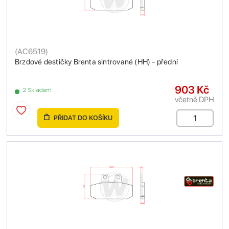
(
AC6519
)
Brzdové destičky Brenta sintrované (HH) - přední
903 Kč
2 Skladem
včetně DPH
PŘIDAT DO KOŠÍKU