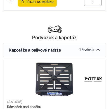
PŘIDAT DO KOŠÍKU
Podvozek a kapotáž
Kapotáže a palivové nádrže
1 Produkty
(
AA1406
)
Rámeček pod značku