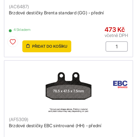
(
AC6487
)
Brzdové destičky Brenta standard (GG) - přední
473 Kč
4 Skladem
včetně DPH
PŘIDAT DO KOŠÍKU
(
AF5309
)
Brzdové destičky EBC sintrované (HH) - přední