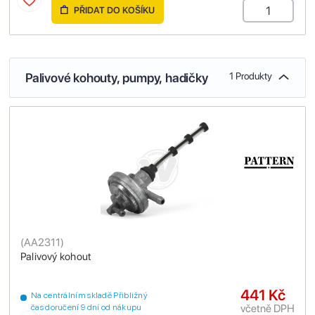
PŘIDAT DO KOŠÍKU
Palivové kohouty, pumpy, hadičky
1 Produkty
(
AA2311
)
Palivový kohout
441 Kč
Na centrálním skladě Přibližný
včetně DPH
čas doručení 9 dní od nákupu