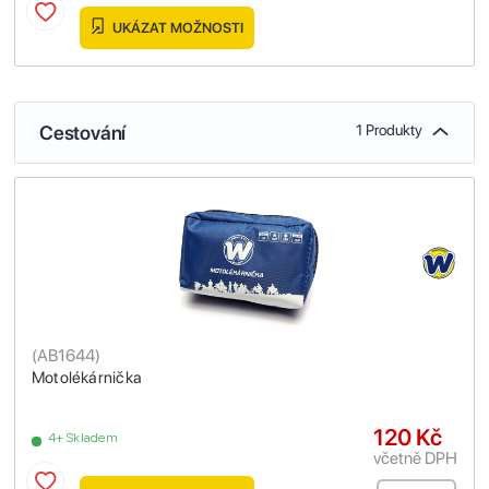
UKÁZAT MOŽNOSTI
Cestování
1 Produkty
(
AB1644
)
Motolékárnička
120 Kč
4+ Skladem
včetně DPH