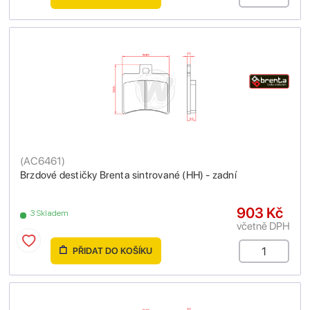
(
AC6461
)
Brzdové destičky Brenta sintrované (HH) - zadní
903 Kč
3 Skladem
včetně DPH
PŘIDAT DO KOŠÍKU