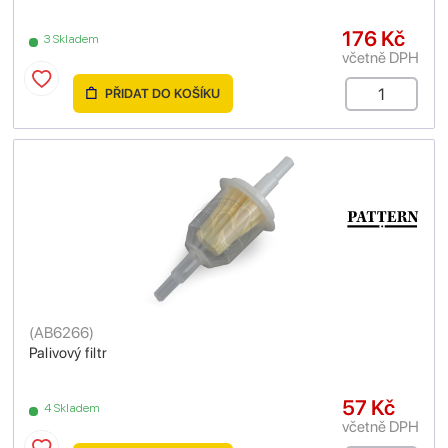
176 Kč
3 Skladem
včetně DPH
PŘIDAT DO KOŠÍKU
(
AB6266
)
Palivový filtr
57 Kč
4 Skladem
včetně DPH