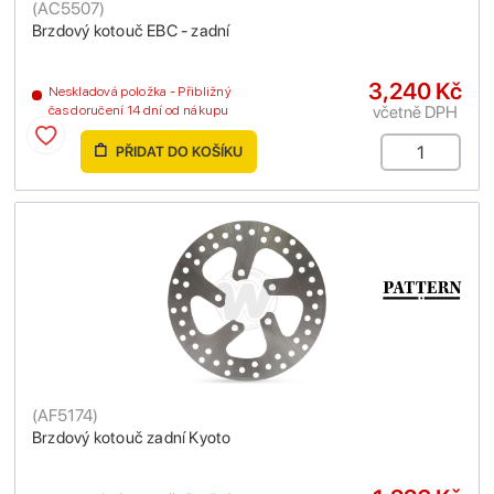
(
AC5507
)
Brzdový kotouč EBC - zadní
3,240 Kč
Neskladová položka - Přibližný
včetně DPH
čas doručení 14 dní od nákupu
PŘIDAT DO KOŠÍKU
(
AF5174
)
Brzdový kotouč zadní Kyoto