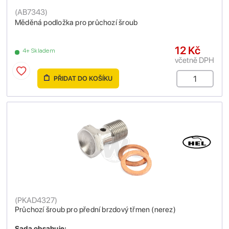
(
AB7343
)
Měděná podložka pro průchozí šroub
12 Kč
4+ Skladem
včetně DPH
PŘIDAT DO KOŠÍKU
(
PKAD4327
)
Průchozí šroub pro přední brzdový třmen (nerez)
Sada obsahuje: