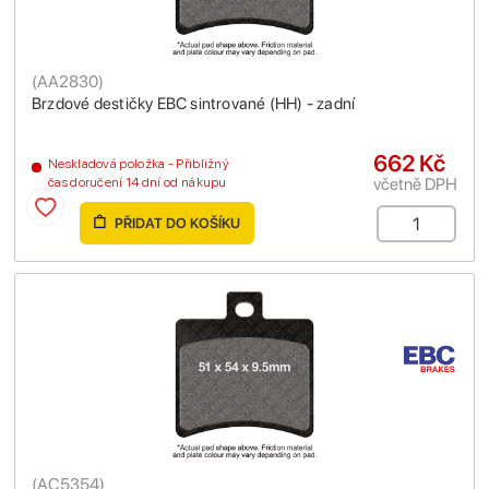
(
AA2830
)
Brzdové destičky EBC sintrované (HH) - zadní
662 Kč
Neskladová položka - Přibližný
včetně DPH
čas doručení 14 dní od nákupu
PŘIDAT DO KOŠÍKU
(
AC5354
)