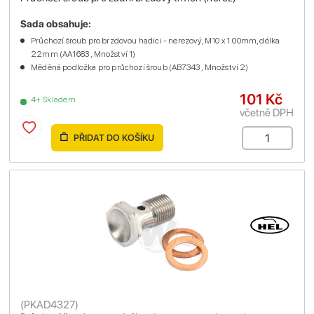
Sada obsahuje:
Průchozí šroub pro brzdovou hadici - nerezový, M10 x 1.00mm, délka
22mm (AA1683 , Množství 1)
Měděná podložka pro průchozí šroub (AB7343 , Množství 2)
101 Kč
4+ Skladem
včetně DPH
PŘIDAT DO KOŠÍKU
(
PKAD4327
)