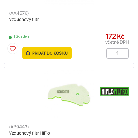
(
AA4576
)
Vzduchový filtr
172 Kč
1 Skladem
včetně DPH
PŘIDAT DO KOŠÍKU
(
AB9443
)
Vzduchový filtr HiFlo