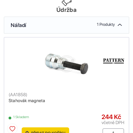
Údržba
Nářadí
1 Produkty
(
AA1858
)
Stahovák magneta
244 Kč
1 Skladem
včetně DPH