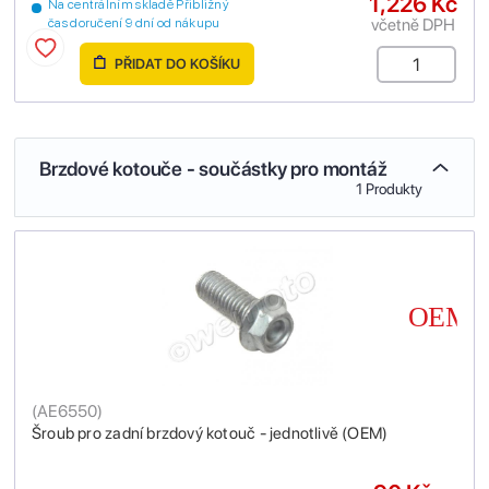
1,226 Kč
Na centrálním skladě Přibližný
včetně DPH
čas doručení 9 dní od nákupu
PŘIDAT DO KOŠÍKU
Brzdové kotouče - součástky pro montáž
1 Produkty
(
AE6550
)
Šroub pro zadní brzdový kotouč - jednotlivě (OEM)