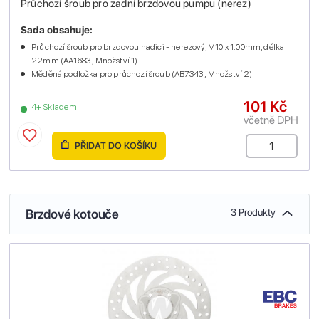
Průchozí šroub pro zadní brzdovou pumpu (nerez)
Sada obsahuje:
Průchozí šroub pro brzdovou hadici - nerezový, M10 x 1.00mm, délka
22mm (AA1683 , Množství 1)
Měděná podložka pro průchozí šroub (AB7343 , Množství 2)
101 Kč
4+ Skladem
včetně DPH
PŘIDAT DO KOŠÍKU
Brzdové kotouče
3 Produkty