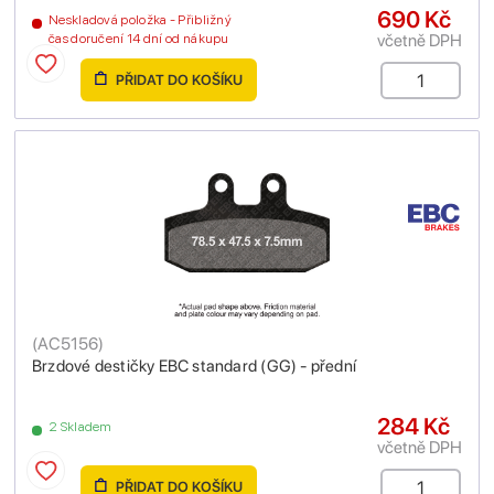
690 Kč
Neskladová položka - Přibližný
včetně DPH
čas doručení 14 dní od nákupu
PŘIDAT DO KOŠÍKU
(
AC5156
)
Brzdové destičky EBC standard (GG) - přední
284 Kč
2 Skladem
včetně DPH
PŘIDAT DO KOŠÍKU