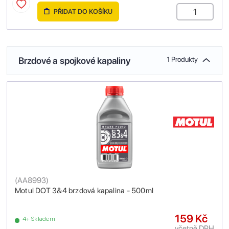
PŘIDAT DO KOŠÍKU
Brzdové a spojkové kapaliny
1 Produkty
(
AA8993
)
Motul DOT 3&4 brzdová kapalina - 500ml
159 Kč
4+ Skladem
včetně DPH