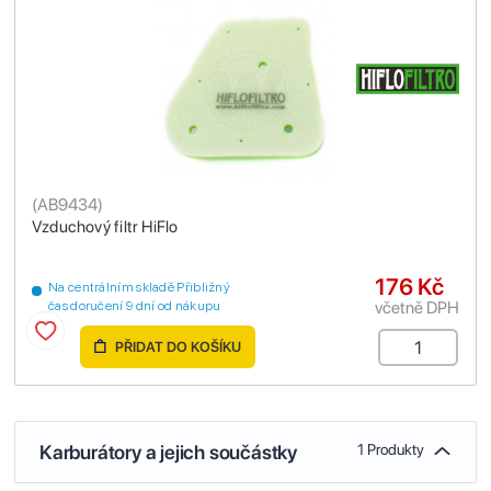
(
AB9434
)
Vzduchový filtr HiFlo
176 Kč
Na centrálním skladě Přibližný
včetně DPH
čas doručení 9 dní od nákupu
PŘIDAT DO KOŠÍKU
Karburátory a jejich součástky
1 Produkty