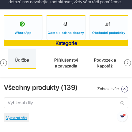
dotazů nás neváhejte kontaktovat, vždy vám rádi pomůžeme.
WhatsApp
Často kladené dotazy
Obchodní podmínky
Kategorie
Údržba
Příslušenství
Podvozek a
a zavazadla
kapotáž
Všechny produkty (
139
)
Zobrazit vše