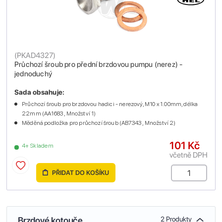
(
PKAD4327
)
Průchozí šroub pro přední brzdovou pumpu (nerez) -
jednoduchý
Sada obsahuje:
Průchozí šroub pro brzdovou hadici - nerezový, M10 x 1.00mm, délka
22mm (AA1683 , Množství 1)
Měděná podložka pro průchozí šroub (AB7343 , Množství 2)
101 Kč
4+ Skladem
včetně DPH
PŘIDAT DO KOŠÍKU
Brzdové kotouče
2 Produkty