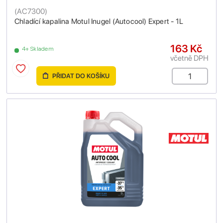
(
AC7300
)
Chladící kapalina Motul Inugel (Autocool) Expert - 1L
163 Kč
4+ Skladem
včetně DPH
PŘIDAT DO KOŠÍKU