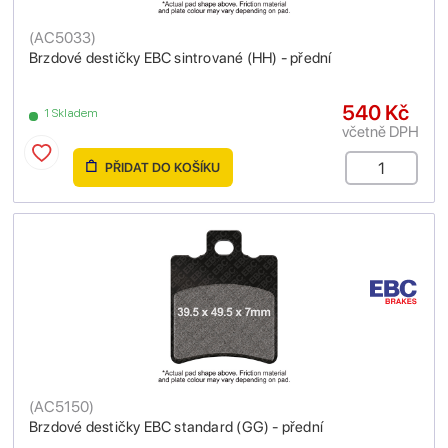
(
AC5033
)
Brzdové destičky EBC sintrované (HH) - přední
540 Kč
1 Skladem
včetně DPH
PŘIDAT DO KOŠÍKU
(
AC5150
)
Brzdové destičky EBC standard (GG) - přední