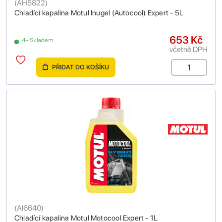
(
AH5822
)
Chladící kapalina Motul Inugel (Autocool) Expert - 5L
653 Kč
4+ Skladem
včetně DPH
PŘIDAT DO KOŠÍKU
(
AI6640
)
Chladící kapalina Motul Motocool Expert - 1L