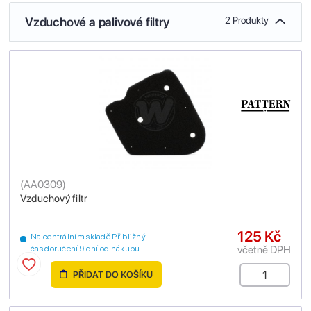
Vzduchové a palivové filtry
2 Produkty
(
AA0309
)
Vzduchový filtr
125 Kč
Na centrálním skladě Přibližný
včetně DPH
čas doručení 9 dní od nákupu
PŘIDAT DO KOŠÍKU