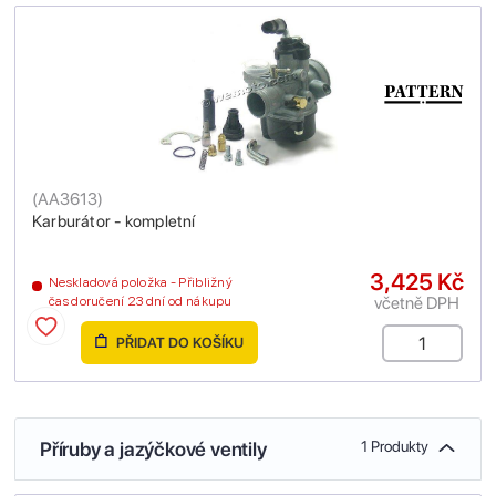
(
AA3613
)
Karburátor - kompletní
3,425 Kč
Neskladová položka - Přibližný
včetně DPH
čas doručení 23 dní od nákupu
PŘIDAT DO KOŠÍKU
Příruby a jazýčkové ventily
1 Produkty