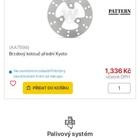
(
AA7594
)
Brzdový kotouč přední Kyoto
1,336 Kč
Na centrálním skladě Přibližný
včetně DPH
čas doručení 9 dní od nákupu
PŘIDAT DO KOŠÍKU
Palivový systém