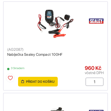
(
AG2087
)
Nabíječka Sealey Compact 100HF
960 Kč
3 Skladem
včetně DPH
PŘIDAT DO KOŠÍKU