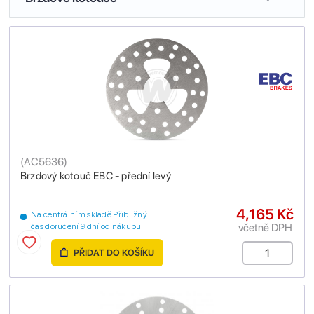
(
AC5636
)
Brzdový kotouč EBC - přední levý
4,165 Kč
Na centrálním skladě Přibližný
včetně DPH
čas doručení 9 dní od nákupu
PŘIDAT DO KOŠÍKU