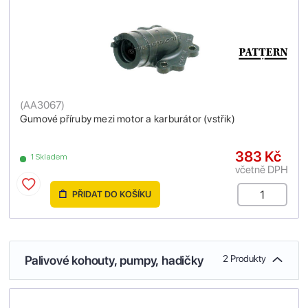
(
AA3067
)
Gumové příruby mezi motor a karburátor (vstřik)
383 Kč
1 Skladem
včetně DPH
PŘIDAT DO KOŠÍKU
Palivové kohouty, pumpy, hadičky
2 Produkty