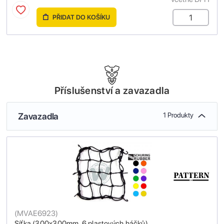
PŘIDAT DO KOŠÍKU
Příslušenství a zavazadla
Zavazadla
1 Produkty
(
MVAE6923
)
Síťka (300x300mm, 6 plastových háčků)