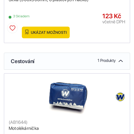
123 Kč
3 Skladem
včetně DPH
UKÁZAT MOŽNOSTI
Cestování
1 Produkty
(
AB1644
)
Motolékárnička