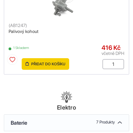
(
AB1247
)
Palivový kohout
416 Kč
1 Skladem
včetně DPH
PŘIDAT DO KOŠÍKU
Elektro
Baterie
7 Produkty