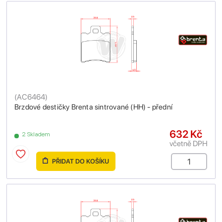
(
AC6464
)
Brzdové destičky Brenta sintrované (HH) - přední
632 Kč
2 Skladem
včetně DPH
PŘIDAT DO KOŠÍKU