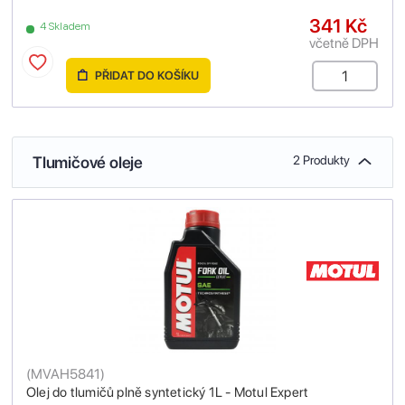
341 Kč
4 Skladem
včetně DPH
PŘIDAT DO KOŠÍKU
Tlumičové oleje
2 Produkty
(
MVAH5841
)
Olej do tlumičů plně syntetický 1L - Motul Expert