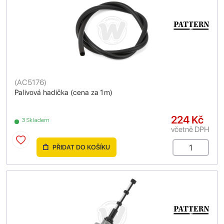
(
AC5176
)
Palivová hadička (cena za 1m)
224 Kč
3 Skladem
včetně DPH
PŘIDAT DO KOŠÍKU