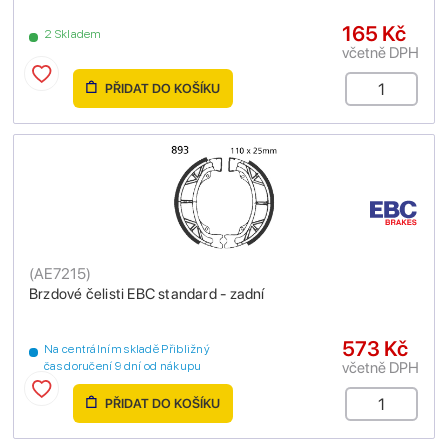
165 Kč
2 Skladem
včetně DPH
PŘIDAT DO KOŠÍKU
(
AE7215
)
Brzdové čelisti EBC standard - zadní
573 Kč
Na centrálním skladě Přibližný
včetně DPH
čas doručení 9 dní od nákupu
PŘIDAT DO KOŠÍKU