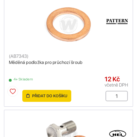
(
AB7343
)
Měděná podložka pro průchozí šroub
12 Kč
4+ Skladem
včetně DPH
PŘIDAT DO KOŠÍKU