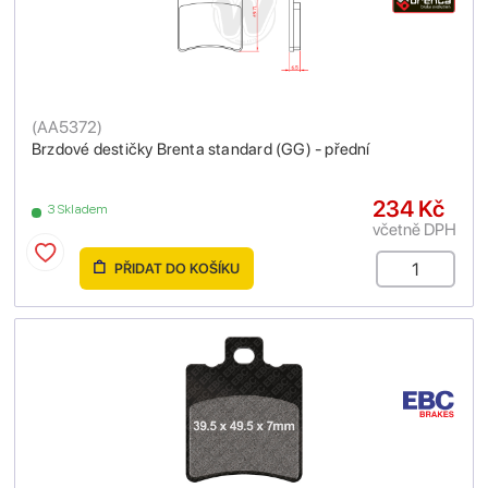
(
AA5372
)
Brzdové destičky Brenta standard (GG) - přední
234 Kč
3 Skladem
včetně DPH
PŘIDAT DO KOŠÍKU