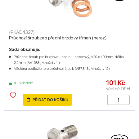
(
PKAD4327
)
Průchozí šroub pro přední brzdový třmen (nerez)
Sada obsahuje:
Průchozí šroub pro brzdovou hadici - nerezový, M10 x 1.00mm, délka
22mm (AA1683 , Množství 1)
Měděná podložka pro průchozí šroub (AB7343 , Množství 2)
101 Kč
4+ Skladem
včetně DPH
PŘIDAT DO KOŠÍKU