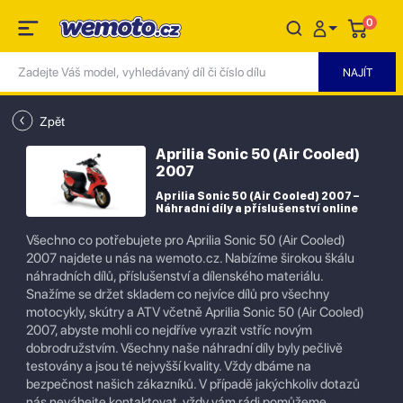
0
Zpět
Aprilia Sonic 50 (Air Cooled)
2007
Aprilia Sonic 50 (Air Cooled) 2007 –
Náhradní díly a příslušenství online
Všechno co potřebujete pro Aprilia Sonic 50 (Air Cooled)
2007 najdete u nás na wemoto.cz. Nabízíme širokou škálu
náhradních dílů, příslušenství a dílenského materiálu.
Snažíme se držet skladem co nejvíce dílů pro všechny
motocykly, skútry a ATV včetně Aprilia Sonic 50 (Air Cooled)
2007, abyste mohli co nejdříve vyrazit vstříc novým
dobrodružstvím. Všechny naše náhradní díly byly pečlivě
testovány a jsou té nejvyšší kvality. Vždy dbáme na
bezpečnost našich zákazníků. V případě jakýchkoliv dotazů
nás neváhejte kontaktovat, vždy vám rádi pomůžeme.