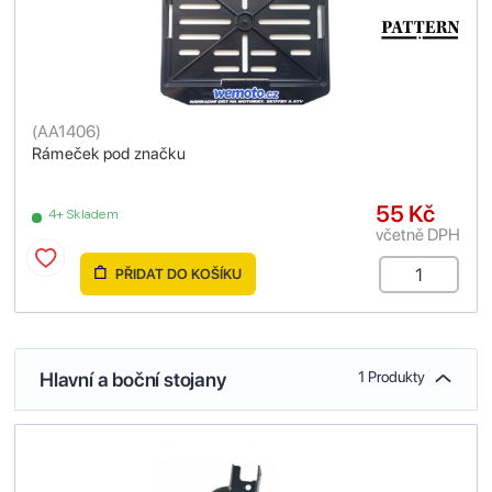
(
AA1406
)
Rámeček pod značku
55 Kč
4+ Skladem
včetně DPH
PŘIDAT DO KOŠÍKU
Hlavní a boční stojany
1 Produkty