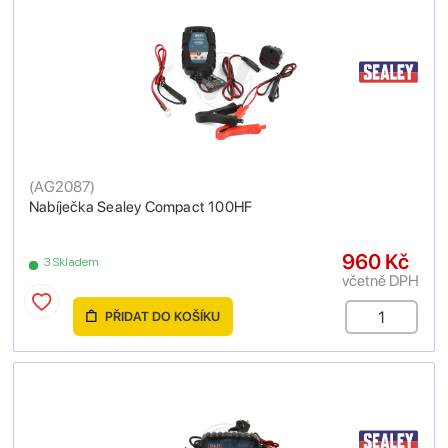
(
AG2087
)
Nabíječka Sealey Compact 100HF
960 Kč
3 Skladem
včetně DPH
PŘIDAT DO KOŠÍKU