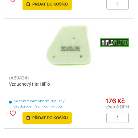
PŘIDAT DO KOŠÍKU
(
AB9434
)
Vzduchový filtr HiFlo
176 Kč
Na centrálním skladě Přibližný
včetně DPH
čas doručení 9 dní od nákupu
PŘIDAT DO KOŠÍKU