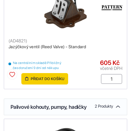
(
AD4821
)
Jazýčkový ventil (Reed Valve) - Standard
605 Kč
Na centrálním skladě Přibližný
včetně DPH
čas doručení 9 dní od nákupu
PŘIDAT DO KOŠÍKU
Palivové kohouty, pumpy, hadičky
2 Produkty