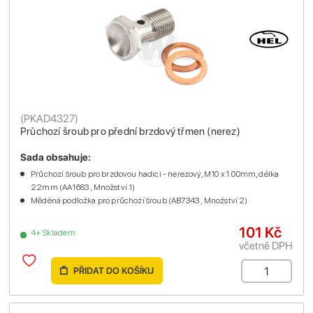
(
PKAD4327
)
Průchozí šroub pro přední brzdový třmen (nerez)
Sada obsahuje:
Průchozí šroub pro brzdovou hadici - nerezový, M10 x 1.00mm, délka
22mm (AA1683 , Množství 1)
Měděná podložka pro průchozí šroub (AB7343 , Množství 2)
101 Kč
4+ Skladem
včetně DPH
PŘIDAT DO KOŠÍKU