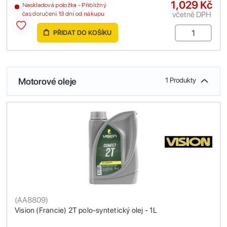
1,029 Kč
Neskladová položka - Přibližný
včetně DPH
čas doručení 13 dní od nákupu
PŘIDAT DO KOŠÍKU
Motorové oleje
1 Produkty
(
AA8809
)
Vision (Francie) 2T polo-syntetický olej - 1L