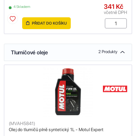
341 Kč
4 Skladem
včetně DPH
PŘIDAT DO KOŠÍKU
Tlumičové oleje
2 Produkty
(
MVAH5841
)
Olej do tlumičů plně syntetický 1L - Motul Expert