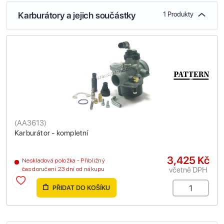
Karburátory a jejich součástky
1 Produkty
(
AA3613
)
Karburátor - kompletní
3,425 Kč
Neskladová položka - Přibližný
včetně DPH
čas doručení 23 dní od nákupu
PŘIDAT DO KOŠÍKU