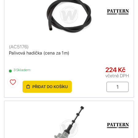
(
AC5176
)
Palivová hadička (cena za 1m)
224 Kč
3 Skladem
včetně DPH
PŘIDAT DO KOŠÍKU