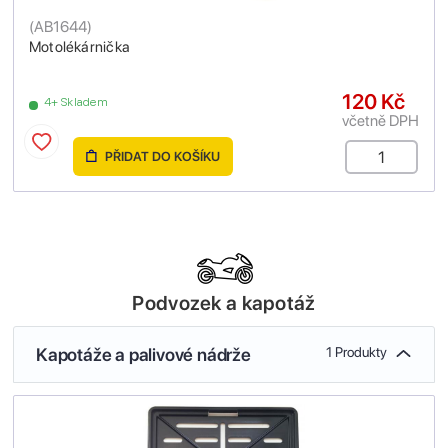
(
AB1644
)
Motolékárnička
120 Kč
4+ Skladem
včetně DPH
PŘIDAT DO KOŠÍKU
Podvozek a kapotáž
Kapotáže a palivové nádrže
1 Produkty