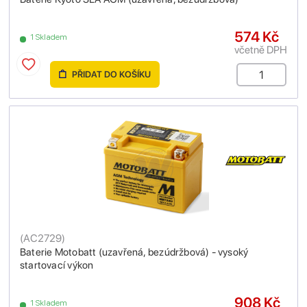
574 Kč
1 Skladem
včetně DPH
PŘIDAT DO KOŠÍKU
(
AC2729
)
Baterie Motobatt (uzavřená, bezúdržbová) - vysoký
startovací výkon
908 Kč
1 Skladem