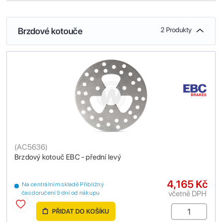
Brzdové kotouče
2 Produkty
(
AC5636
)
Brzdový kotouč EBC - přední levý
4,165 Kč
Na centrálním skladě Přibližný
včetně DPH
čas doručení 9 dní od nákupu
PŘIDAT DO KOŠÍKU