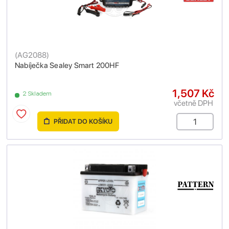
(
AG2088
)
Nabíječka Sealey Smart 200HF
1,507 Kč
2 Skladem
včetně DPH
PŘIDAT DO KOŠÍKU