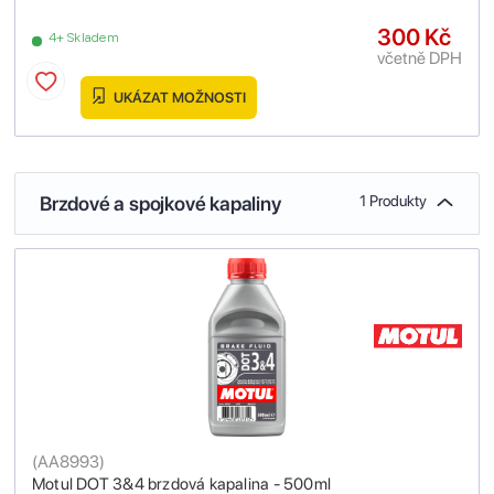
300 Kč
4+ Skladem
včetně DPH
UKÁZAT MOŽNOSTI
Brzdové a spojkové kapaliny
1 Produkty
(
AA8993
)
Motul DOT 3&4 brzdová kapalina - 500ml