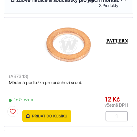
3 Produkty
(
AB7343
)
Měděná podložka pro průchozí šroub
12 Kč
4+ Skladem
včetně DPH
PŘIDAT DO KOŠÍKU