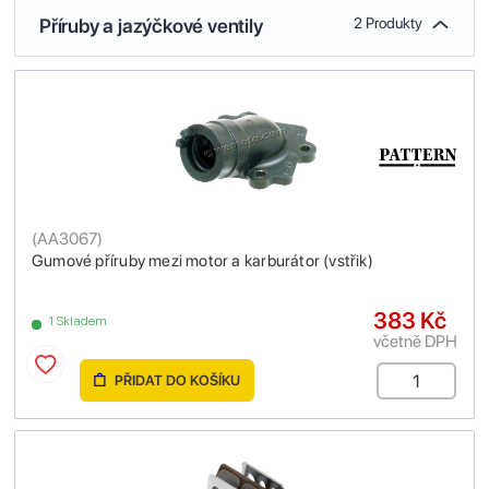
Příruby a jazýčkové ventily
2 Produkty
(
AA3067
)
Gumové příruby mezi motor a karburátor (vstřik)
383 Kč
1 Skladem
včetně DPH
PŘIDAT DO KOŠÍKU