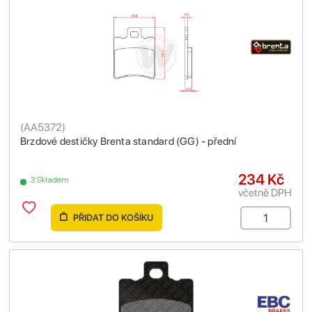
(
AA5372
)
Brzdové destičky Brenta standard (GG) - přední
234 Kč
3 Skladem
včetně DPH
PŘIDAT DO KOŠÍKU