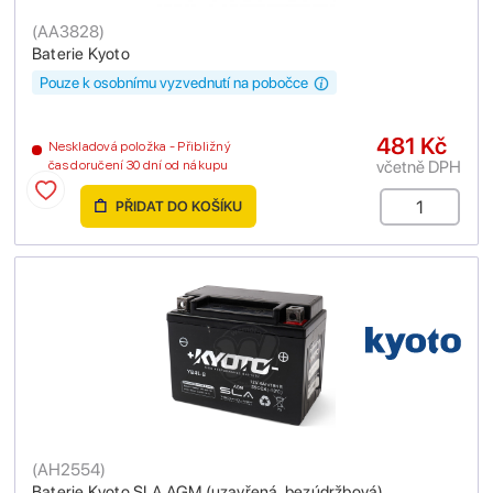
(
AA3828
)
Baterie Kyoto
Pouze k osobnímu vyzvednutí na pobočce
481 Kč
Neskladová položka - Přibližný
včetně DPH
čas doručení 30 dní od nákupu
PŘIDAT DO KOŠÍKU
(
AH2554
)
Baterie Kyoto SLA AGM (uzavřená, bezúdržbová)