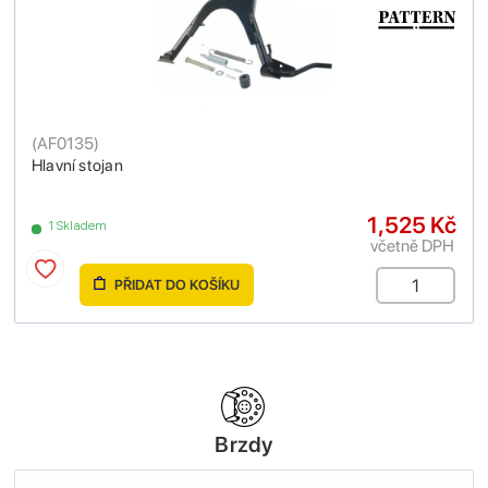
(
AF0135
)
Hlavní stojan
1,525 Kč
1 Skladem
včetně DPH
PŘIDAT DO KOŠÍKU
Brzdy