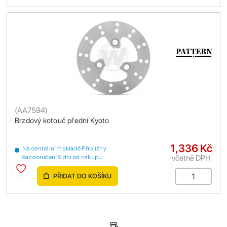
(
AA7594
)
Brzdový kotouč přední Kyoto
1,336 Kč
Na centrálním skladě Přibližný
včetně DPH
čas doručení 9 dní od nákupu
PŘIDAT DO KOŠÍKU