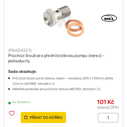
(
PKAD4327
)
Průchozí šroub pro přední brzdovou pumpu (nerez) -
jednoduchý
Sada obsahuje:
Průchozí šroub pro brzdovou hadici - nerezový, M10 x 1.00mm, délka
22mm (AA1683 , Množství 1)
Měděná podložka pro průchozí šroub (AB7343 , Množství 2)
101 Kč
4+ Skladem
včetně DPH
PŘIDAT DO KOŠÍKU