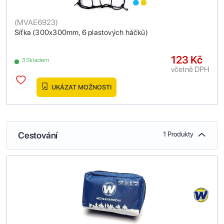
(
MVAE6923
)
Síťka (300x300mm, 6 plastových háčků)
123 Kč
3 Skladem
včetně DPH
UKÁZAT MOŽNOSTI
Cestování
1 Produkty