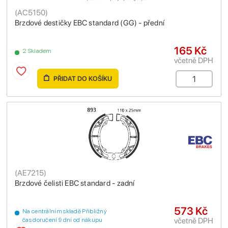
(
AC5150
)
Brzdové destičky EBC standard (GG) - přední
165 Kč
2 Skladem
včetně DPH
PŘIDAT DO KOŠÍKU
(
AE7215
)
Brzdové čelisti EBC standard - zadní
573 Kč
Na centrálním skladě Přibližný
včetně DPH
čas doručení 9 dní od nákupu