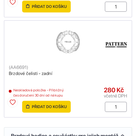
PŘIDAT DO KOŠÍKU
(
AA6691
)
Brzdové čelisti - zadní
280 Kč
Neskladová položka - Přibližný
včetně DPH
čas doručení 30 dní od nákupu
PŘIDAT DO KOŠÍKU
Brzdové hadice a součástky pro jejich montáž