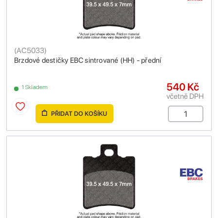
(
AC5033
)
Brzdové destičky EBC sintrované (HH) - přední
540 Kč
1 Skladem
včetně DPH
PŘIDAT DO KOŠÍKU