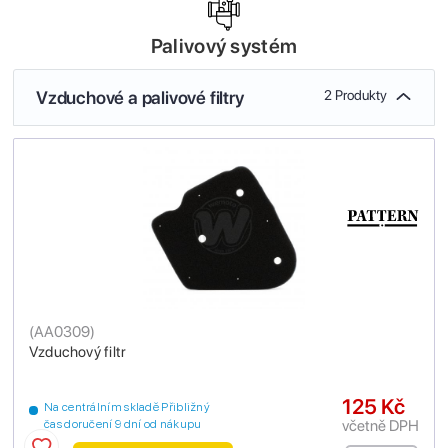
Palivový systém
Vzduchové a palivové filtry
2 Produkty
(
AA0309
)
Vzduchový filtr
125 Kč
Na centrálním skladě Přibližný
včetně DPH
čas doručení 9 dní od nákupu