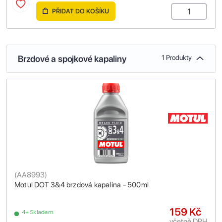
PŘIDAT DO KOŠÍKU
Brzdové a spojkové kapaliny
1 Produkty
(
AA8993
)
Motul DOT 3&4 brzdová kapalina - 500ml
159 Kč
4+ Skladem
včetně DPH