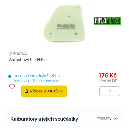
(
AB9434
)
Vzduchový filtr HiFlo
176 Kč
Na centrálním skladě Přibližný
včetně DPH
čas doručení 9 dní od nákupu
PŘIDAT DO KOŠÍKU
Karburátory a jejich součástky
1 Produkty