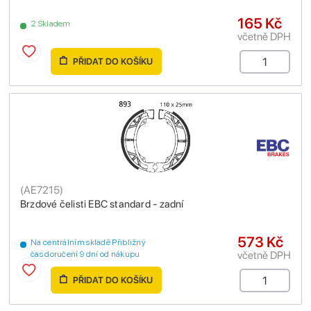
165 Kč
2 Skladem
včetně DPH
PŘIDAT DO KOŠÍKU
(
AE7215
)
Brzdové čelisti EBC standard - zadní
573 Kč
Na centrálním skladě Přibližný
včetně DPH
čas doručení 9 dní od nákupu
PŘIDAT DO KOŠÍKU