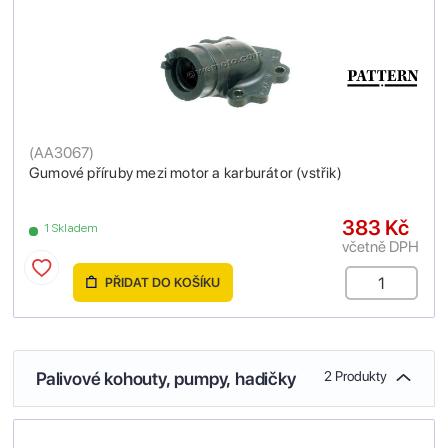
(
AA3067
)
Gumové příruby mezi motor a karburátor (vstřik)
383 Kč
1 Skladem
včetně DPH
PŘIDAT DO KOŠÍKU
Palivové kohouty, pumpy, hadičky
2 Produkty