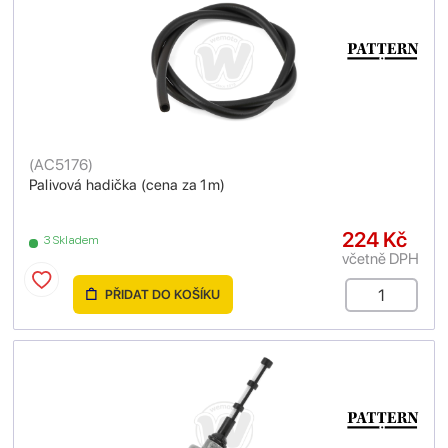
(
AC5176
)
Palivová hadička (cena za 1m)
224 Kč
3 Skladem
včetně DPH
PŘIDAT DO KOŠÍKU