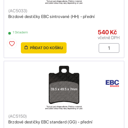
(
AC5033
)
Brzdové destičky EBC sintrované (HH) - přední
540 Kč
1 Skladem
včetně DPH
PŘIDAT DO KOŠÍKU
(
AC5150
)
Brzdové destičky EBC standard (GG) - přední