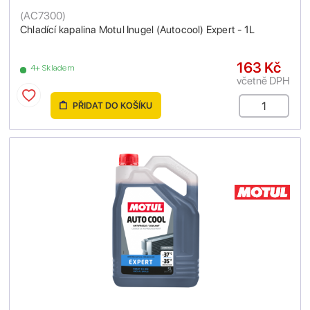
(
AC7300
)
Chladící kapalina Motul Inugel (Autocool) Expert - 1L
163 Kč
4+ Skladem
včetně DPH
PŘIDAT DO KOŠÍKU