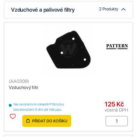
Vzduchové a palivové filtry
2 Produkty
(
AA0309
)
Vzduchový filtr
125 Kč
Na centrálním skladě Přibližný
včetně DPH
čas doručení 9 dní od nákupu
PŘIDAT DO KOŠÍKU