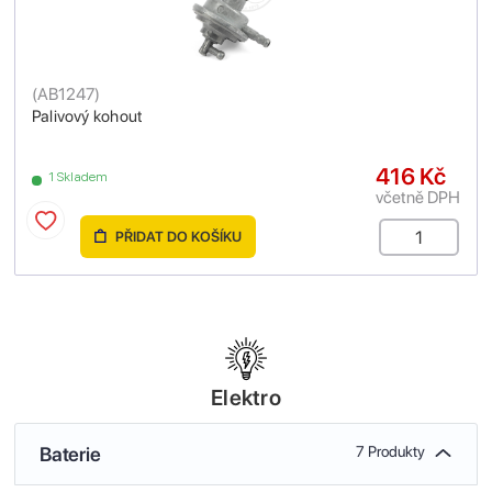
(
AB1247
)
Palivový kohout
416 Kč
1 Skladem
včetně DPH
PŘIDAT DO KOŠÍKU
Elektro
Baterie
7 Produkty