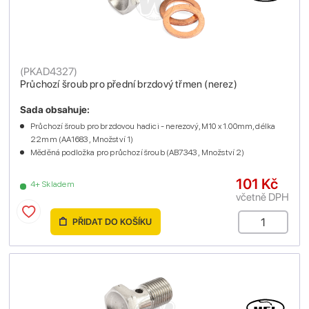
(
PKAD4327
)
Průchozí šroub pro přední brzdový třmen (nerez)
Sada obsahuje:
Průchozí šroub pro brzdovou hadici - nerezový, M10 x 1.00mm, délka
22mm (AA1683 , Množství 1)
Měděná podložka pro průchozí šroub (AB7343 , Množství 2)
101 Kč
4+ Skladem
včetně DPH
PŘIDAT DO KOŠÍKU