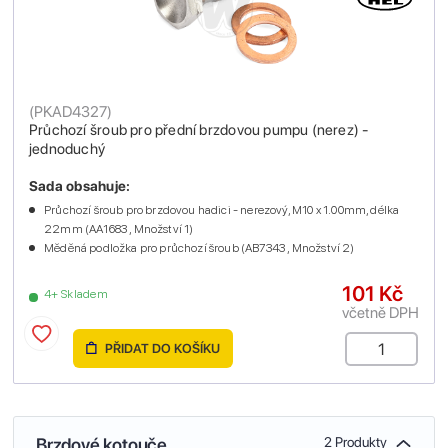
(
PKAD4327
)
Průchozí šroub pro přední brzdovou pumpu (nerez) -
jednoduchý
Sada obsahuje:
Průchozí šroub pro brzdovou hadici - nerezový, M10 x 1.00mm, délka
22mm (AA1683 , Množství 1)
Měděná podložka pro průchozí šroub (AB7343 , Množství 2)
101 Kč
4+ Skladem
včetně DPH
PŘIDAT DO KOŠÍKU
Brzdové kotouče
2 Produkty