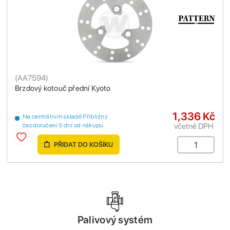
(
AA7594
)
Brzdový kotouč přední Kyoto
1,336 Kč
Na centrálním skladě Přibližný
včetně DPH
čas doručení 9 dní od nákupu
PŘIDAT DO KOŠÍKU
Palivový systém