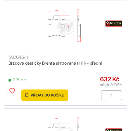
(
AC6464
)
Brzdové destičky Brenta sintrované (HH) - přední
632 Kč
2 Skladem
včetně DPH
PŘIDAT DO KOŠÍKU