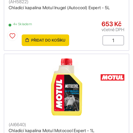
(
AH5822
)
Chladící kapalina Motul Inugel (Autocool) Expert - 5L
653 Kč
4+ Skladem
včetně DPH
PŘIDAT DO KOŠÍKU
(
AI6640
)
Chladící kapalina Motul Motocool Expert - 1L