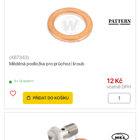
(
AB7343
)
Měděná podložka pro průchozí šroub
12 Kč
4+ Skladem
včetně DPH
PŘIDAT DO KOŠÍKU