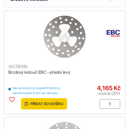
(
AC5636
)
Brzdový kotouč EBC - přední levý
4,165 Kč
Na centrálním skladě Přibližný
včetně DPH
čas doručení 9 dní od nákupu
PŘIDAT DO KOŠÍKU