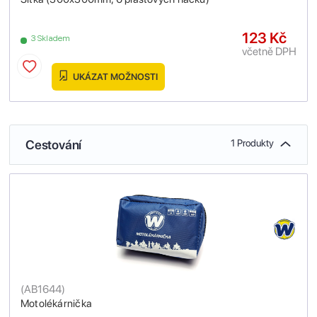
123 Kč
3 Skladem
včetně DPH
UKÁZAT MOŽNOSTI
Cestování
1 Produkty
(
AB1644
)
Motolékárnička