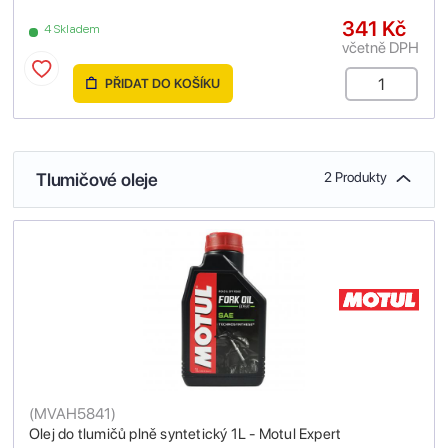
341 Kč
4 Skladem
včetně DPH
PŘIDAT DO KOŠÍKU
Tlumičové oleje
2 Produkty
(
MVAH5841
)
Olej do tlumičů plně syntetický 1L - Motul Expert