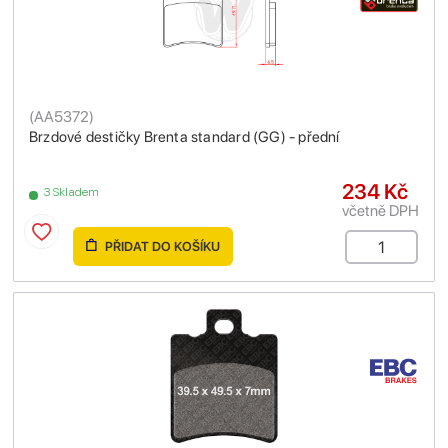
(
AA5372
)
Brzdové destičky Brenta standard (GG) - přední
234 Kč
3 Skladem
včetně DPH
PŘIDAT DO KOŠÍKU