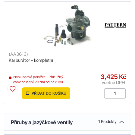
(
AA3613
)
Karburátor - kompletní
3,425 Kč
Neskladová položka - Přibližný
včetně DPH
čas doručení 23 dní od nákupu
PŘIDAT DO KOŠÍKU
Příruby a jazýčkové ventily
1 Produkty