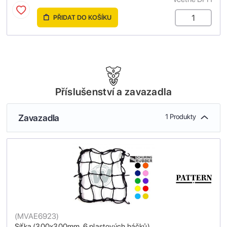
PŘIDAT DO KOŠÍKU
Příslušenství a zavazadla
Zavazadla
1 Produkty
(
MVAE6923
)
Síťka (300x300mm, 6 plastových háčků)