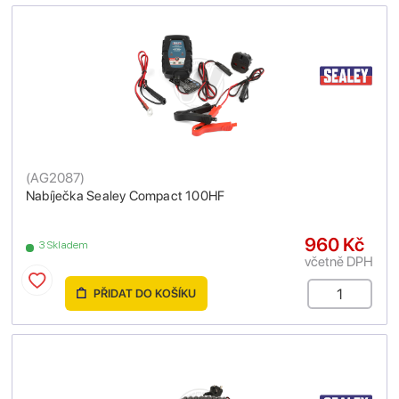
(
AG2087
)
Nabíječka Sealey Compact 100HF
960 Kč
3 Skladem
včetně DPH
PŘIDAT DO KOŠÍKU