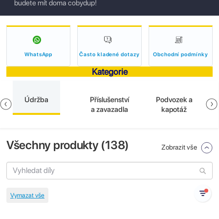
budete mít doma cobydup!
WhatsApp
Často kladené dotazy
Obchodní podmínky
Kategorie
Údržba
Příslušenství
Podvozek a
a zavazadla
kapotáž
Všechny produkty (
138
)
Zobrazit vše