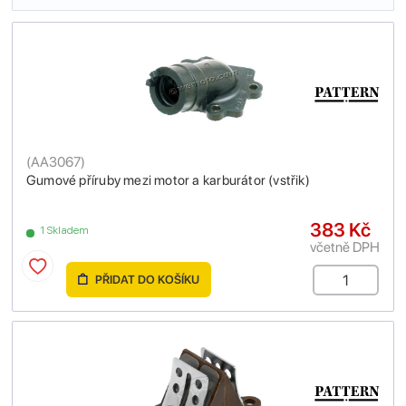
(
AA3067
)
Gumové příruby mezi motor a karburátor (vstřik)
383 Kč
1 Skladem
včetně DPH
PŘIDAT DO KOŠÍKU