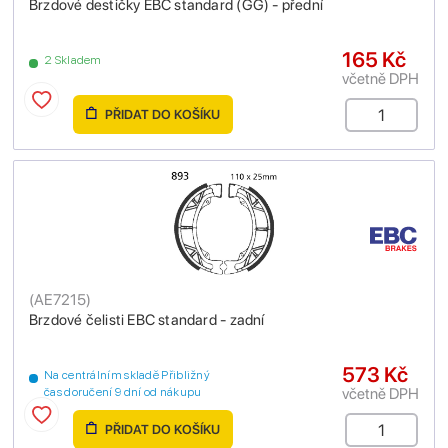
Brzdové destičky EBC standard (GG) - přední
165 Kč
2 Skladem
včetně DPH
PŘIDAT DO KOŠÍKU
(
AE7215
)
Brzdové čelisti EBC standard - zadní
573 Kč
Na centrálním skladě Přibližný
včetně DPH
čas doručení 9 dní od nákupu
PŘIDAT DO KOŠÍKU