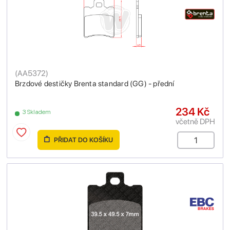
(
AA5372
)
Brzdové destičky Brenta standard (GG) - přední
234 Kč
3 Skladem
včetně DPH
PŘIDAT DO KOŠÍKU