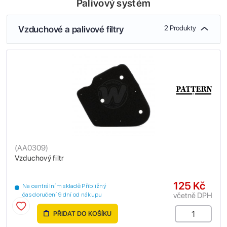
Palivový systém
Vzduchové a palivové filtry
2 Produkty
(
AA0309
)
Vzduchový filtr
125 Kč
Na centrálním skladě Přibližný
včetně DPH
čas doručení 9 dní od nákupu
PŘIDAT DO KOŠÍKU