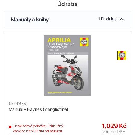
Údržba
Manuály a knihy
1 Produkty
(
AF4979
)
Manuál - Haynes (v angličtině)
1,029 Kč
Neskladová položka - Přibližný
včetně DPH
čas doručení 13 dní od nákupu