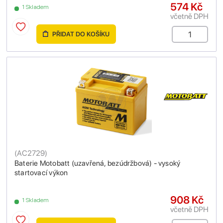
574 Kč
1 Skladem
včetně DPH
PŘIDAT DO KOŠÍKU
(
AC2729
)
Baterie Motobatt (uzavřená, bezúdržbová) - vysoký
startovací výkon
908 Kč
1 Skladem
včetně DPH