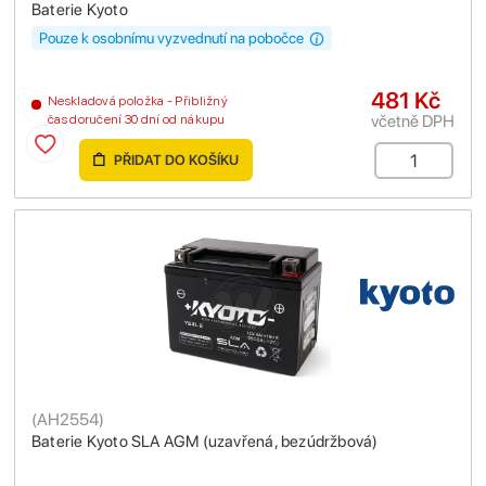
Baterie Kyoto
Pouze k osobnímu vyzvednutí na pobočce
481 Kč
Neskladová položka - Přibližný
včetně DPH
čas doručení 30 dní od nákupu
PŘIDAT DO KOŠÍKU
(
AH2554
)
Baterie Kyoto SLA AGM (uzavřená, bezúdržbová)