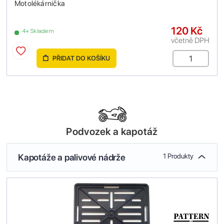
Motolékárnička
120 Kč
4+ Skladem
včetně DPH
PŘIDAT DO KOŠÍKU
Podvozek a kapotáž
Kapotáže a palivové nádrže
1 Produkty