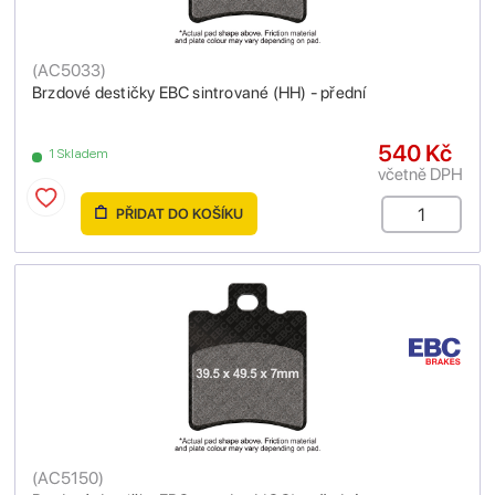
(
AC5033
)
Brzdové destičky EBC sintrované (HH) - přední
540 Kč
1 Skladem
včetně DPH
PŘIDAT DO KOŠÍKU
(
AC5150
)