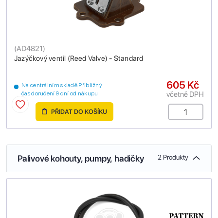
(
AD4821
)
Jazýčkový ventil (Reed Valve) - Standard
605 Kč
Na centrálním skladě Přibližný
včetně DPH
čas doručení 9 dní od nákupu
PŘIDAT DO KOŠÍKU
Palivové kohouty, pumpy, hadičky
2 Produkty