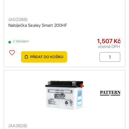
(
AG2088
)
Nabíječka Sealey Smart 200HF
1,507 Kč
2 Skladem
včetně DPH
PŘIDAT DO KOŠÍKU
(
AA3828
)