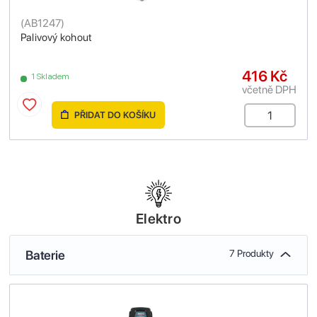
(
AB1247
)
Palivový kohout
416 Kč
1 Skladem
včetně DPH
PŘIDAT DO KOŠÍKU
Elektro
Baterie
7 Produkty