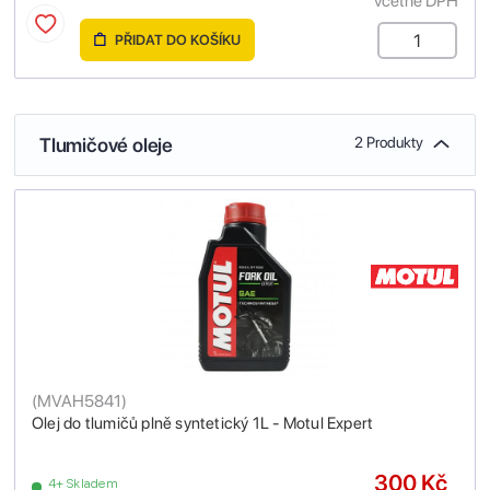
včetně DPH
PŘIDAT DO KOŠÍKU
Tlumičové oleje
2 Produkty
(
MVAH5841
)
Olej do tlumičů plně syntetický 1L - Motul Expert
300 Kč
4+ Skladem