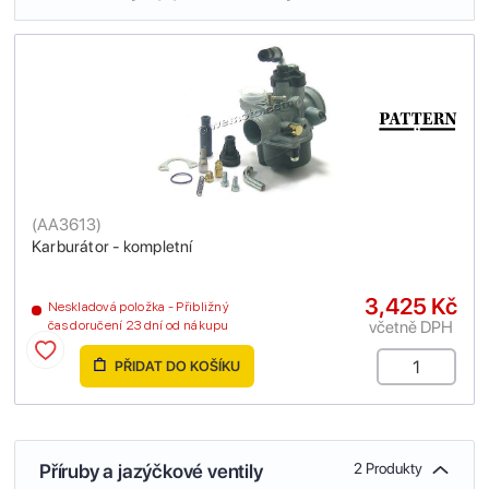
(
AA3613
)
Karburátor - kompletní
3,425 Kč
Neskladová položka - Přibližný
včetně DPH
čas doručení 23 dní od nákupu
PŘIDAT DO KOŠÍKU
Příruby a jazýčkové ventily
2 Produkty