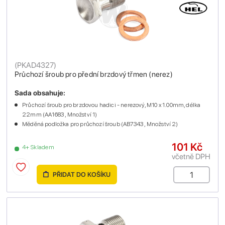
(
PKAD4327
)
Průchozí šroub pro přední brzdový třmen (nerez)
Sada obsahuje:
Průchozí šroub pro brzdovou hadici - nerezový, M10 x 1.00mm, délka
22mm (AA1683 , Množství 1)
Měděná podložka pro průchozí šroub (AB7343 , Množství 2)
101 Kč
4+ Skladem
včetně DPH
PŘIDAT DO KOŠÍKU