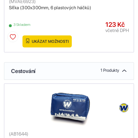
(
MVAE6923
)
Síťka (300x300mm, 6 plastových háčků)
123 Kč
3 Skladem
včetně DPH
UKÁZAT MOŽNOSTI
Cestování
1 Produkty
(
AB1644
)