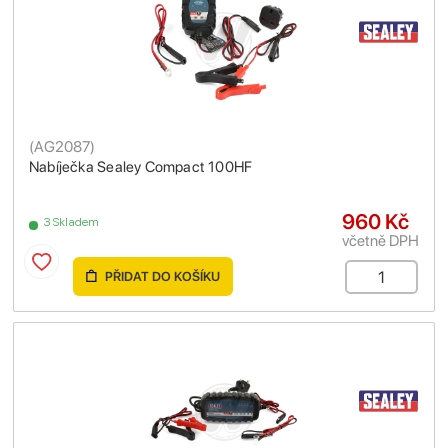
(
AG2087
)
Nabíječka Sealey Compact 100HF
960 Kč
3 Skladem
včetně DPH
PŘIDAT DO KOŠÍKU