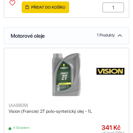
PŘIDAT DO KOŠÍKU
Motorové oleje
1 Produkty
(
AA8809
)
Vision (Francie) 2T polo-syntetický olej - 1L
341 Kč
4 Skladem