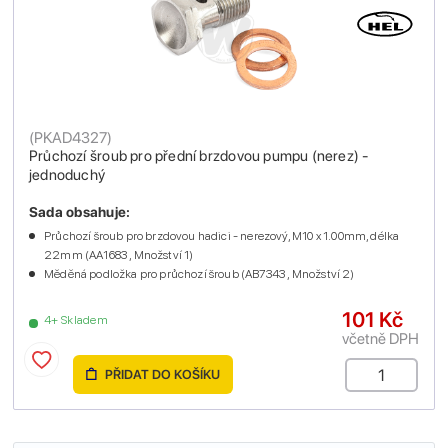
(
PKAD4327
)
Průchozí šroub pro přední brzdovou pumpu (nerez) -
jednoduchý
Sada obsahuje:
Průchozí šroub pro brzdovou hadici - nerezový, M10 x 1.00mm, délka
22mm (AA1683 , Množství 1)
Měděná podložka pro průchozí šroub (AB7343 , Množství 2)
101 Kč
4+ Skladem
včetně DPH
PŘIDAT DO KOŠÍKU