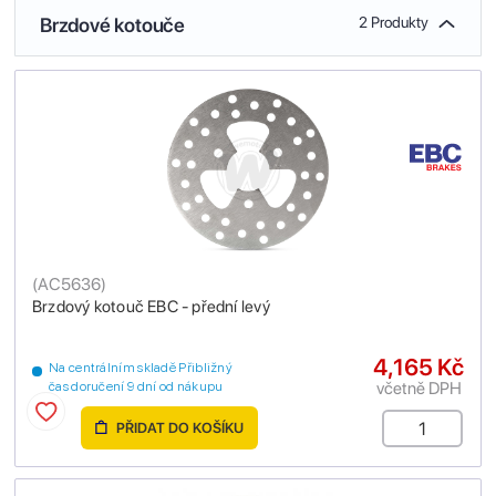
Brzdové kotouče
2 Produkty
(
AC5636
)
Brzdový kotouč EBC - přední levý
4,165 Kč
Na centrálním skladě Přibližný
včetně DPH
čas doručení 9 dní od nákupu
PŘIDAT DO KOŠÍKU