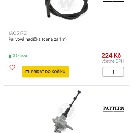
(
AC5176
)
Palivová hadička (cena za 1m)
224 Kč
3 Skladem
včetně DPH
PŘIDAT DO KOŠÍKU