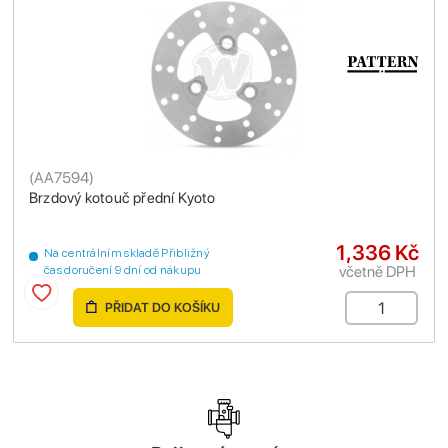
(
AA7594
)
Brzdový kotouč přední Kyoto
1,336 Kč
Na centrálním skladě Přibližný
včetně DPH
čas doručení 9 dní od nákupu
PŘIDAT DO KOŠÍKU