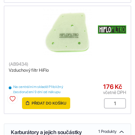
(
AB9434
)
Vzduchový filtr HiFlo
176 Kč
Na centrálním skladě Přibližný
včetně DPH
čas doručení 9 dní od nákupu
PŘIDAT DO KOŠÍKU
Karburátory a jejich součástky
1 Produkty