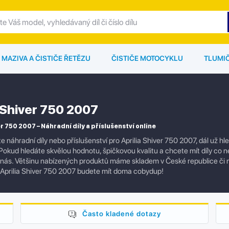
MAZIVA A ČISTIČE ŘETĚZU
ČISTIČE MOTOCYKLU
TLUMI
a Shiver 750 2007
r 750 2007 – Náhradní díly a příslušenství online
e náhradní díly nebo příslušenství pro Aprilia Shiver 750 2007, dál už 
okud hledáte skvělou hodnotu, špičkovou kvalitu a chcete mít díly co nej
 nás. Většinu nabízených produktů máme skladem v České republice či
Aprilia Shiver 750 2007 budete mít doma cobydup!
Často kladené dotazy