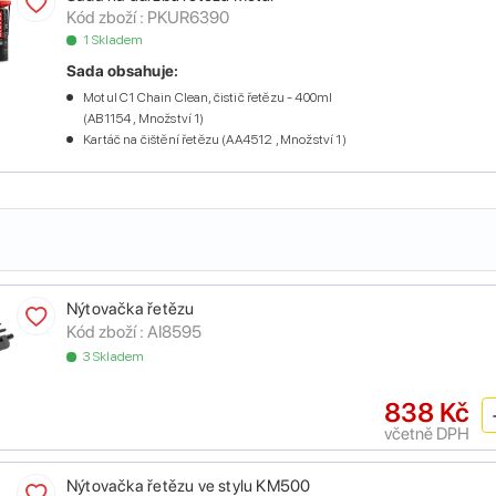
Kód zboží :
PKUR6390
1 Skladem
Sada obsahuje:
Motul C1 Chain Clean, čistič řetězu - 400ml
(AB1154 , Množství 1)
Kartáč na čištění řetězu (AA4512 , Množství 1)
Nýtovačka řetězu
Kód zboží :
AI8595
3 Skladem
838 Kč
včetně DPH
Nýtovačka řetězu ve stylu KM500