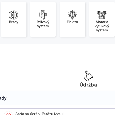
Brzdy
Palivový
Elektro
Motor a
systém
výfukový
systém
Údržba
sady
Sada na údržbu řetězu Motul