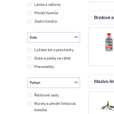
Lanka a náhony
Přední tlumiče
Brzdové a
Zadní tlumiče
Kola
Ložiska kol a prachovky
Duše a pásky na ráfek
Pneumatiky
Mazivo ře
Pohon
Řetězové sady
Rozety a přední řetězová
kolečka