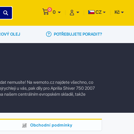
0
0
CZ
Kč
POTŘEBUJETE PORADIT?
ČOVÝ OLEJ
hledat nemusíte! Na wemoto.cz najdete všechno, co
rychleji u vás, pak díly pro Aprilia Shiver 750 2007
 na našem centrálním evropském skladě, takže
Obchodní podmínky