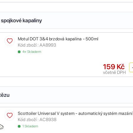
 spojkové kapaliny
Motul DOT 3&4 brzdová kapalina - 500ml
Kód zboží :
AA8993
4+ Skladem
159 Kč
včetně DPH
tězu
Scottoiler Universal V system - automatický systém mazání
Kód zboží :
AC8938
1 Skladem