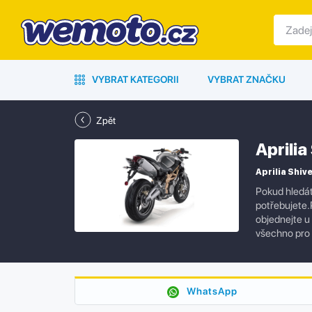
VYBRAT KATEGORII
VYBRAT ZNAČKU
Zpět
Aprili
Aprilia Shive
Pokud hledát
potřebujete.P
objednejte u
všechno pro 
WhatsApp