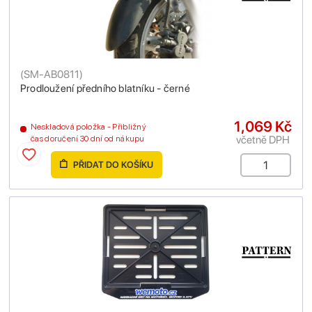
(
SM-AB0811
)
Prodloužení předního blatníku - černé
1,069 Kč
Neskladová položka - Přibližný
včetně DPH
čas doručení 30 dní od nákupu
PŘIDAT DO KOŠÍKU