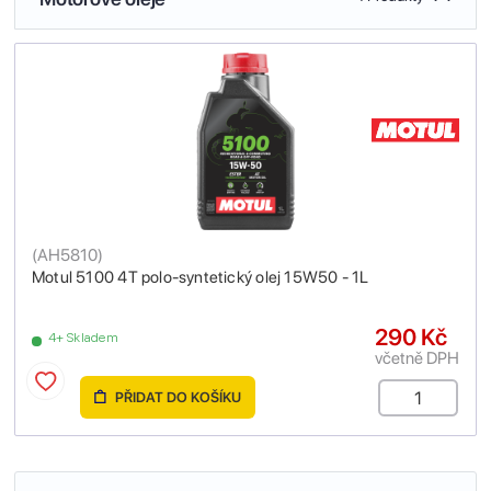
(
AH5810
)
Motul 5100 4T polo-syntetický olej 15W50 - 1L
290 Kč
4+ Skladem
včetně DPH
PŘIDAT DO KOŠÍKU