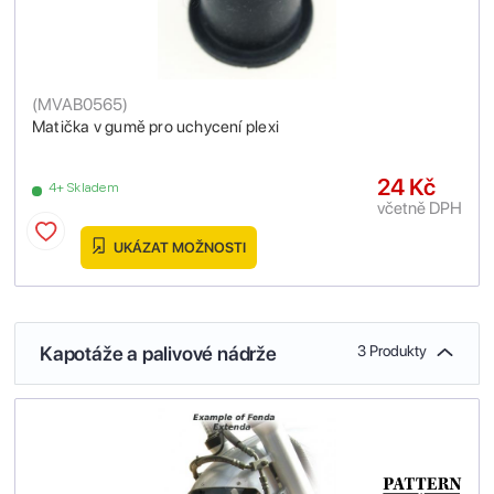
(
MVAB0565
)
Matička v gumě pro uchycení plexi
24 Kč
4+ Skladem
včetně DPH
UKÁZAT MOŽNOSTI
Kapotáže a palivové nádrže
3 Produkty