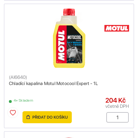
(
AI6640
)
Chladící kapalina Motul Motocool Expert - 1L
204 Kč
4+ Skladem
včetně DPH
PŘIDAT DO KOŠÍKU