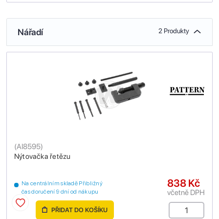
Nářadí
2 Produkty
(
AI8595
)
Nýtovačka řetězu
838 Kč
Na centrálním skladě Přibližný
včetně DPH
čas doručení 9 dní od nákupu
PŘIDAT DO KOŠÍKU