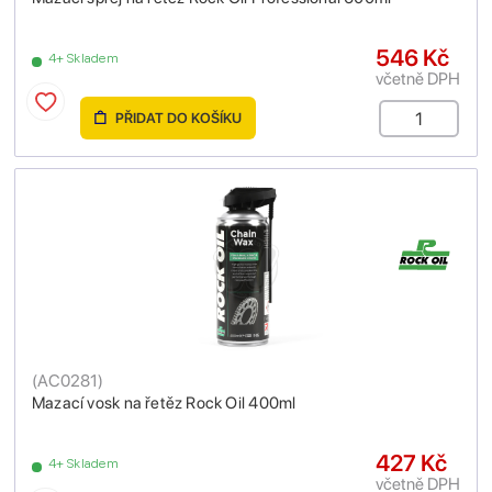
546 Kč
4+ Skladem
včetně DPH
PŘIDAT DO KOŠÍKU
(
AC0281
)
Mazací vosk na řetěz Rock Oil 400ml
427 Kč
4+ Skladem
včetně DPH