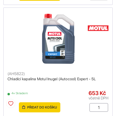
(
AH5822
)
Chladící kapalina Motul Inugel (Autocool) Expert - 5L
653 Kč
4+ Skladem
včetně DPH
PŘIDAT DO KOŠÍKU