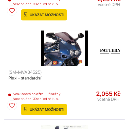
včetně DPH
čas doručení 30 dní od nákupu
UKÁZAT MOŽNOSTI
(
SM-MVAB4525
)
Plexi - standardní
2,055 Kč
Neskladová položka - Přibližný
včetně DPH
čas doručení 30 dní od nákupu
UKÁZAT MOŽNOSTI