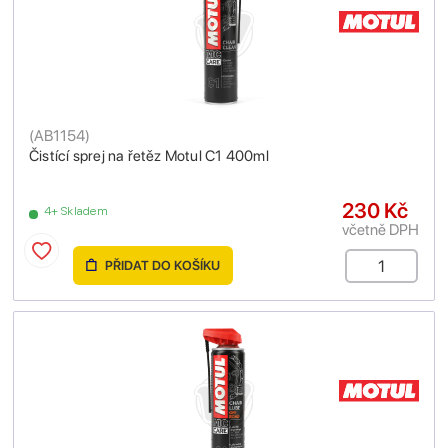
(
AB1154
)
Čistící sprej na řetěz Motul C1 400ml
230 Kč
4+ Skladem
včetně DPH
PŘIDAT DO KOŠÍKU