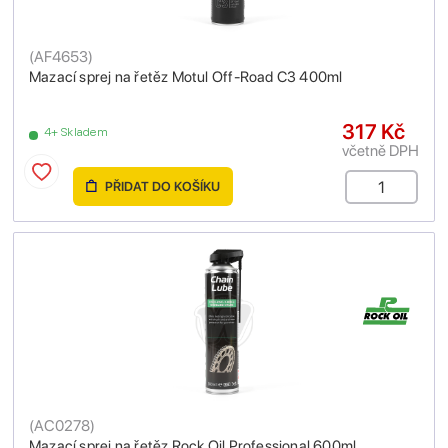
(
AF4653
)
Mazací sprej na řetěz Motul Off-Road C3 400ml
317 Kč
4+ Skladem
včetně DPH
PŘIDAT DO KOŠÍKU
(
AC0278
)
Mazací sprej na řetěz Rock Oil Professional 600ml