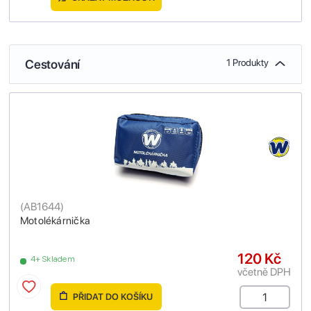
Cestování
1 Produkty
(
AB1644
)
Motolékárnička
120 Kč
4+ Skladem
včetně DPH
PŘIDAT DO KOŠÍKU