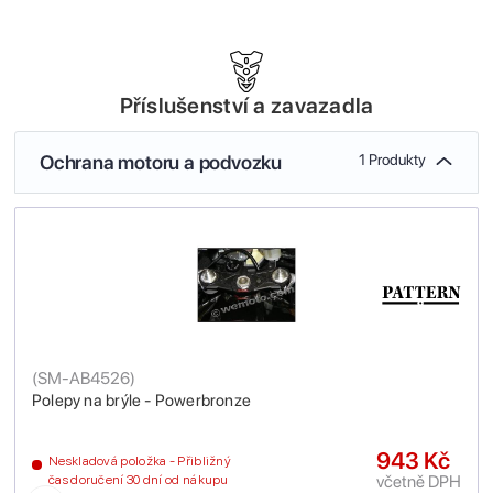
Příslušenství a zavazadla
Ochrana motoru a podvozku
1 Produkty
(
SM-AB4526
)
Polepy na brýle - Powerbronze
943 Kč
Neskladová položka - Přibližný
včetně DPH
čas doručení 30 dní od nákupu