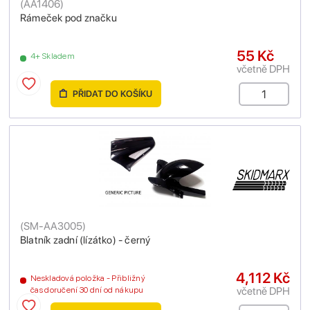
(
AA1406
)
Rámeček pod značku
55 Kč
4+ Skladem
včetně DPH
PŘIDAT DO KOŠÍKU
(
SM-AA3005
)
Blatník zadní (lízátko) - černý
4,112 Kč
Neskladová položka - Přibližný
včetně DPH
čas doručení 30 dní od nákupu