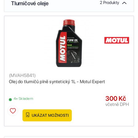
Tlumičové oleje
2 Produkty
(
MVAH5841
)
Olej do tlumičů plně syntetický 1L - Motul Expert
300 Kč
4+ Skladem
včetně DPH
UKÁZAT MOŽNOSTI