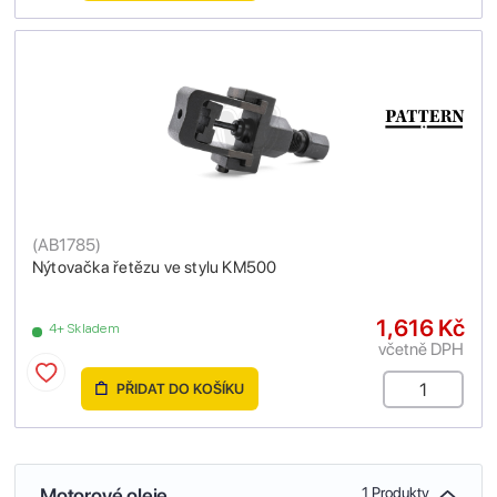
(
AB1785
)
Nýtovačka řetězu ve stylu KM500
1,616 Kč
4+ Skladem
včetně DPH
PŘIDAT DO KOŠÍKU
Motorové oleje
1 Produkty