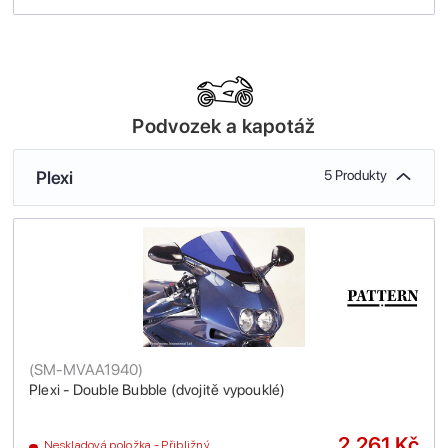
Podvozek a kapotáž
Plexi
5 Produkty
(
SM-MVAA1940
)
Plexi - Double Bubble (dvojitě vypouklé)
2,261 Kč
Neskladová položka - Přibližný