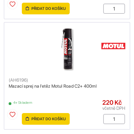
PŘIDAT DO KOŠÍKU
(
AH6196
)
Mazací sprej na řetěz Motul Road C2+ 400ml
220 Kč
4+ Skladem
včetně DPH
PŘIDAT DO KOŠÍKU