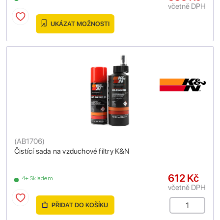
včetně DPH
UKÁZAT MOŽNOSTI
(
AB1706
)
Čistící sada na vzduchové filtry K&N
612 Kč
4+ Skladem
včetně DPH
PŘIDAT DO KOŠÍKU