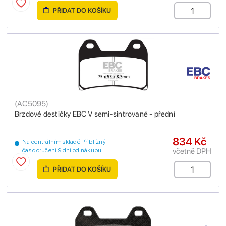
PŘIDAT DO KOŠÍKU
(
AC5095
)
Brzdové destičky EBC V semi-sintrované - přední
834 Kč
Na centrálním skladě Přibližný
včetně DPH
čas doručení 9 dní od nákupu
PŘIDAT DO KOŠÍKU