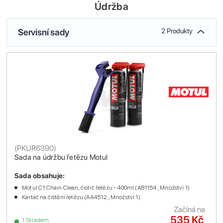
Údržba
Servisní sady
2 Produkty
(
PKUR6390
)
Sada na údržbu řetězu Motul
Sada obsahuje:
Motul C1 Chain Clean, čistič řetězu - 400ml (AB1154 , Množství 1)
Kartáč na čištění řetězu (AA4512 , Množství 1)
Začíná na
535 Kč
1 Skladem