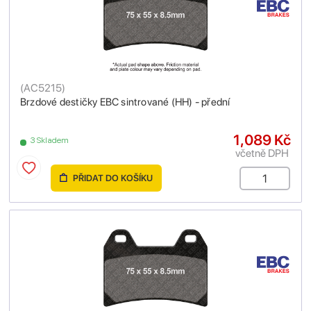
(
AC5215
)
Brzdové destičky EBC sintrované (HH) - přední
1,089 Kč
3 Skladem
včetně DPH
PŘIDAT DO KOŠÍKU