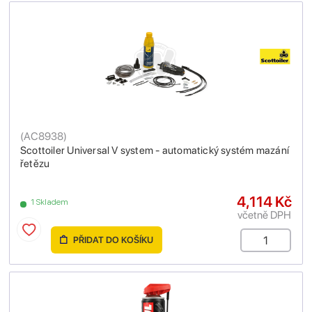
(
AC8938
)
Scottoiler Universal V system - automatický systém mazání
řetězu
4,114 Kč
1 Skladem
včetně DPH
PŘIDAT DO KOŠÍKU