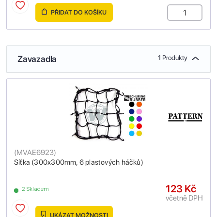
PŘIDAT DO KOŠÍKU
Zavazadla
1 Produkty
(
MVAE6923
)
Síťka (300x300mm, 6 plastových háčků)
123 Kč
2 Skladem
včetně DPH
UKÁZAT MOŽNOSTI