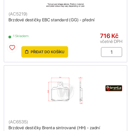
(
AC5219
)
Brzdové destičky EBC standard (GG) - přední
716 Kč
1 Skladem
včetně DPH
PŘIDAT DO KOŠÍKU
(
AC6535
)
Brzdové destičky Brenta sintrované (HH) - zadní