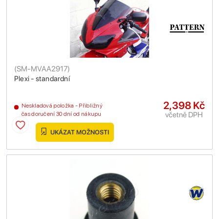
(
SM-MVAA2917
)
Plexi - standardní
2,398 Kč
Neskladová položka - Přibližný
včetně DPH
čas doručení 30 dní od nákupu
UKÁZAT MOŽNOSTI