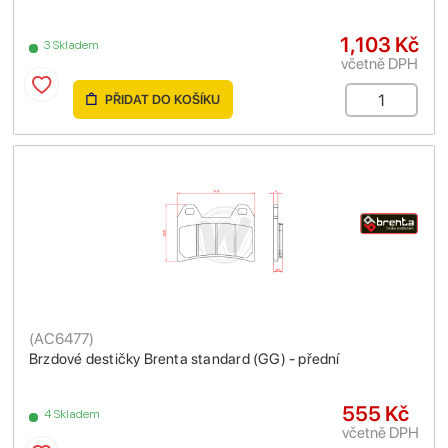
1,103 Kč
3 Skladem
včetně DPH
PŘIDAT DO KOŠÍKU
(
AC6477
)
Brzdové destičky Brenta standard (GG) - přední
555 Kč
4 Skladem
včetně DPH