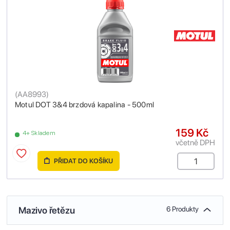
(
AA8993
)
Motul DOT 3&4 brzdová kapalina - 500ml
159 Kč
4+ Skladem
včetně DPH
PŘIDAT DO KOŠÍKU
Mazivo řetězu
6 Produkty