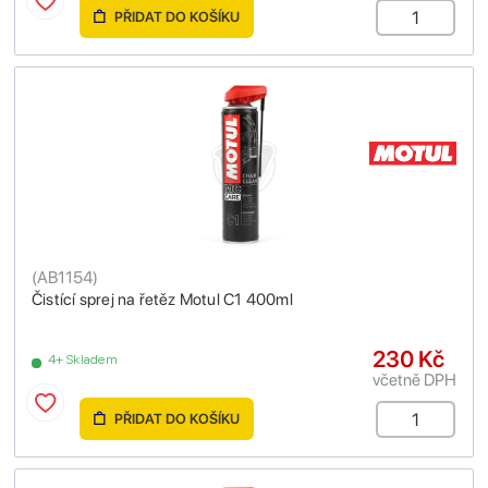
PŘIDAT DO KOŠÍKU
(
AB1154
)
Čistící sprej na řetěz Motul C1 400ml
230 Kč
4+ Skladem
včetně DPH
PŘIDAT DO KOŠÍKU