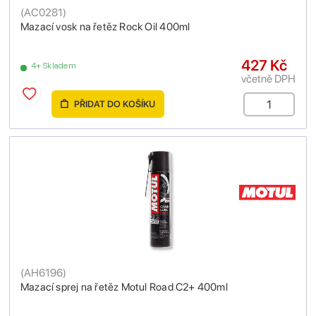
(
AC0281
)
Mazací vosk na řetěz Rock Oil 400ml
427 Kč
4+ Skladem
včetně DPH
PŘIDAT DO KOŠÍKU
(
AH6196
)
Mazací sprej na řetěz Motul Road C2+ 400ml