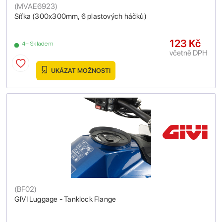
(
MVAE6923
)
Síťka (300x300mm, 6 plastových háčků)
123 Kč
4+ Skladem
včetně DPH
UKÁZAT MOŽNOSTI
(
BF02
)
GIVI Luggage - Tanklock Flange