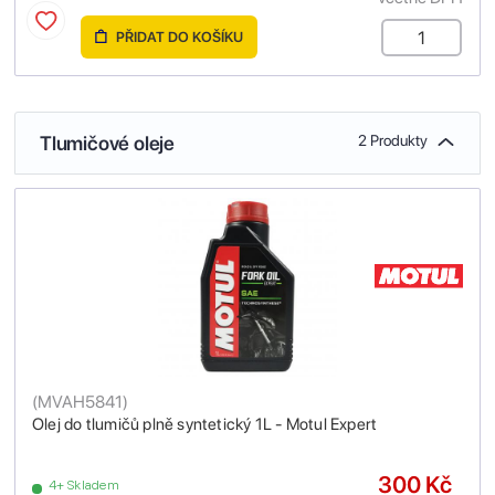
PŘIDAT DO KOŠÍKU
Tlumičové oleje
2 Produkty
(
MVAH5841
)
Olej do tlumičů plně syntetický 1L - Motul Expert
300 Kč
4+ Skladem