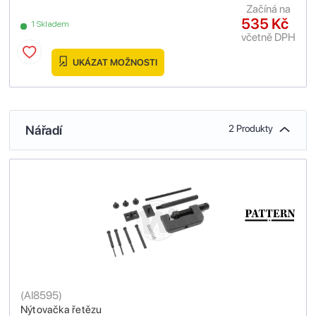
Začíná na
535 Kč
1 Skladem
včetně DPH
UKÁZAT MOŽNOSTI
Nářadí
2 Produkty
(
AI8595
)
Nýtovačka řetězu