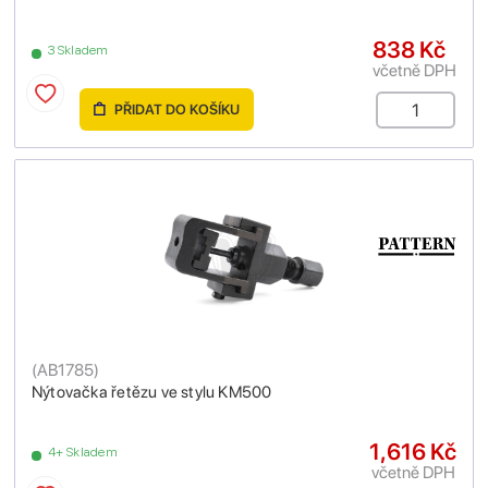
838 Kč
3 Skladem
včetně DPH
PŘIDAT DO KOŠÍKU
(
AB1785
)
Nýtovačka řetězu ve stylu KM500
1,616 Kč
4+ Skladem
včetně DPH