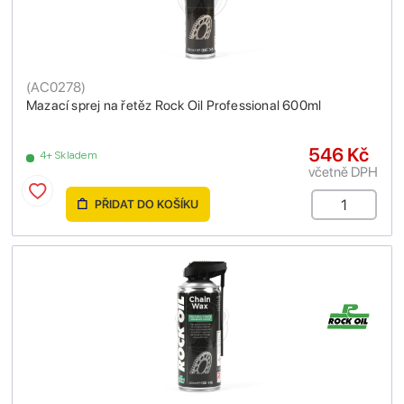
(
AC0278
)
Mazací sprej na řetěz Rock Oil Professional 600ml
546 Kč
4+ Skladem
včetně DPH
PŘIDAT DO KOŠÍKU