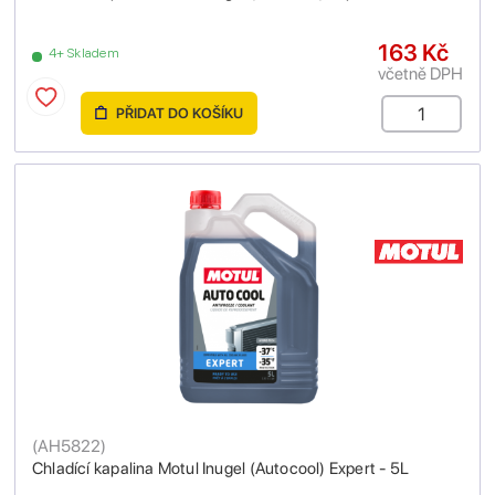
163 Kč
4+ Skladem
včetně DPH
PŘIDAT DO KOŠÍKU
(
AH5822
)
Chladící kapalina Motul Inugel (Autocool) Expert - 5L