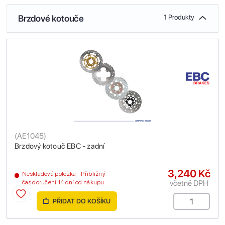
Brzdové kotouče
1 Produkty
(
AE1045
)
Brzdový kotouč EBC - zadní
3,240 Kč
Neskladová položka - Přibližný
včetně DPH
čas doručení 14 dní od nákupu
PŘIDAT DO KOŠÍKU