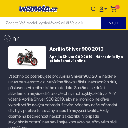
0
Zpět
Aprilia Shiver 900 2019
Aprilia Shiver 900 2019 – Náhradní díly a
příslušenství online
Všechno co potřebujete pro Aprilia Shiver 900 2019 najdete
u nás na wemoto.cz. Nabízíme širokou škálu náhradních dílů,
příslušenství a dílenského materiálu. Snažíme se držet
skladem co nejvíce dílů pro všechny motocykly, skútry a ATV
včetně Aprilia Shiver 900 2019, abyste mohli co nejdříve
vyrazit vstříc novým dobrodružstvím. Všechny naše náhradní
díly byly pečlivě testovány a jsou té nejvyšší kvality. Vždy
dbáme na bezpečnost našich zákazníků. V případě
jakýchkoliv dotazů nás neváhejte kontaktovat, vždy vám rádi
pomůžeme.