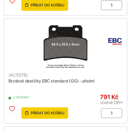
PŘIDAT DO KOŠÍKU
(
AC5376
)
Brzdové destičky EBC standard (GG) - přední
791 Kč
2 Skladem
včetně DPH
PŘIDAT DO KOŠÍKU