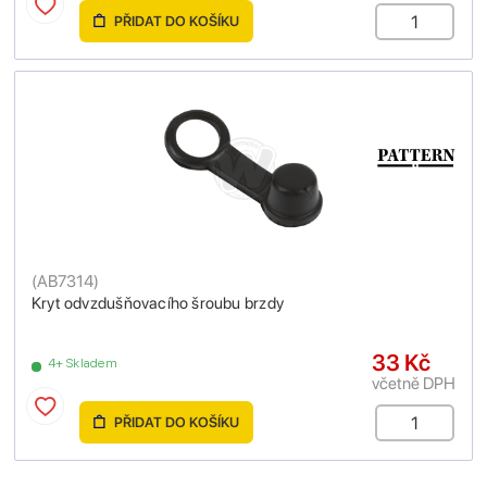
PŘIDAT DO KOŠÍKU
(
AB7314
)
Kryt odvzdušňovacího šroubu brzdy
33 Kč
4+ Skladem
včetně DPH
PŘIDAT DO KOŠÍKU