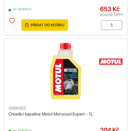
653 Kč
4+ Skladem
včetně DPH
PŘIDAT DO KOŠÍKU
(
AI6640
)
Chladící kapalina Motul Motocool Expert - 1L
204 Kč
4+ Skladem