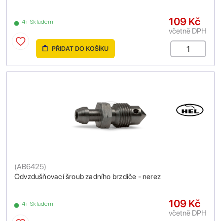
109 Kč
4+ Skladem
včetně DPH
PŘIDAT DO KOŠÍKU
(
AB6425
)
Odvzdušňovací šroub zadního brzdiče - nerez
109 Kč
4+ Skladem
včetně DPH