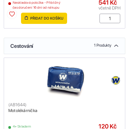
541 Kč
Neskladová položka - Přibližný
včetně DPH
čas doručení 16 dní od nákupu
PŘIDAT DO KOŠÍKU
Cestování
1 Produkty
(
AB1644
)
Motolékárnička
120 Kč
4+ Skladem