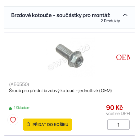
Brzdové kotouče - součástky pro montáž
2 Produkty
(
AE6550
)
Šroub pro přední brzdový kotouč - jednotlivě (OEM)
90 Kč
1 Skladem
včetně DPH
PŘIDAT DO KOŠÍKU