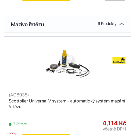
Mazivo řetězu
6 Produkty
(
AC8938
)
Scottoiler Universal V system - automatický systém mazání
řetězu
4,114 Kč
1 Skladem
včetně DPH