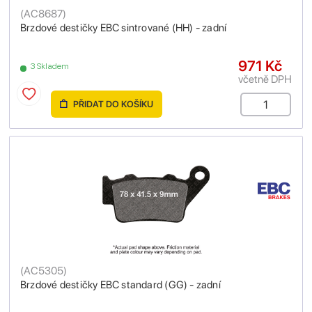
(
AC8687
)
Brzdové destičky EBC sintrované (HH) - zadní
971 Kč
3 Skladem
včetně DPH
PŘIDAT DO KOŠÍKU
(
AC5305
)
Brzdové destičky EBC standard (GG) - zadní