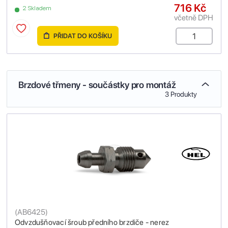
716 Kč
2 Skladem
včetně DPH
PŘIDAT DO KOŠÍKU
Brzdové třmeny - součástky pro montáž
3 Produkty
(
AB6425
)
Odvzdušňovací šroub předního brzdiče - nerez