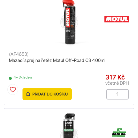
(
AF4653
)
Mazací sprej na řetěz Motul Off-Road C3 400ml
317 Kč
4+ Skladem
včetně DPH
PŘIDAT DO KOŠÍKU