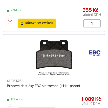
555 Kč
2 Skladem
včetně DPH
PŘIDAT DO KOŠÍKU
(
AC5145
)
Brzdové destičky EBC sintrované (HH) - přední
1,089 Kč
1 Skladem
včetně DPH