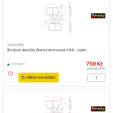
(
AA5398
)
Brzdové destičky Brenta sintrované (HH) - zadní
759 Kč
3 Skladem
včetně DPH
PŘIDAT DO KOŠÍKU