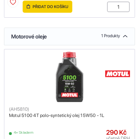
PŘIDAT DO KOŠÍKU
Motorové oleje
1 Produkty
(
AH5810
)
Motul 5100 4T polo-syntetický olej 15W50 - 1L
290 Kč
4+ Skladem
včetně DPH