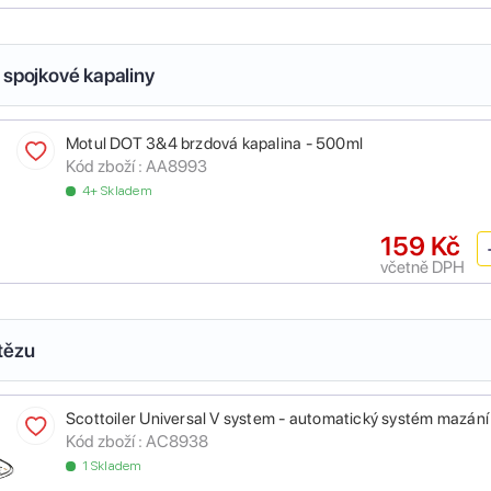
 spojkové kapaliny
Motul DOT 3&4 brzdová kapalina - 500ml
Kód zboží :
AA8993
4+ Skladem
159 Kč
včetně DPH
tězu
Scottoiler Universal V system - automatický systém mazání
Kód zboží :
AC8938
1 Skladem