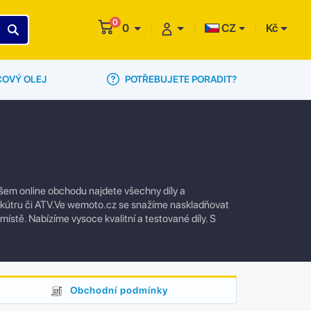
0
0
CZ
Kč
POTŘEBUJETE PORADIT?
ČOVÝ OLEJ
ašem online obchodu najdete všechny díly a
 skútru či ATV.Ve wemoto.cz se snažíme naskladňovat
 místě. Nabízíme vysoce kvalitní a testované díly. S
Obchodní podmínky