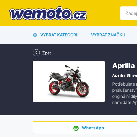
VYBRAT KATEGORII
VYBRAT ZNAČKU
Zpět
Aprili
Aprilia Shive
Potřebujete 
příslušenstv
originální dí
námi dáte Ap
WhatsApp