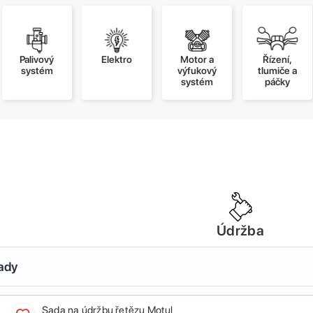
Palivový
Elektro
Motor a
Řízení,
systém
výfukový
tlumiče a
systém
páčky
Údržba
sady
Sada na údržbu řetězu Motul