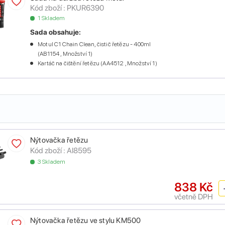
Kód zboží :
PKUR6390
1 Skladem
Sada obsahuje:
Motul C1 Chain Clean, čistič řetězu - 400ml
(AB1154 , Množství 1)
Kartáč na čištění řetězu (AA4512 , Množství 1)
Nýtovačka řetězu
Kód zboží :
AI8595
3 Skladem
838 Kč
včetně DPH
Nýtovačka řetězu ve stylu KM500