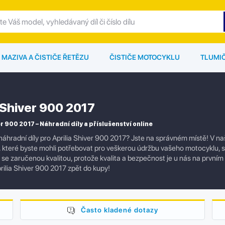
MAZIVA A ČISTIČE ŘETĚZU
ČISTIČE MOTOCYKLU
TLUMI
a Shiver 900 2017
r 900 2017 – Náhradní díly a příslušenství online
náhradní díly pro Aprilia Shiver 900 2017? Jste na správném místě! V n
í, které byste mohli potřebovat pro veškerou údržbu vašeho motocyklu,
ly se zaručenou kvalitou, protože kvalita a bezpečnost je u nás na prvním
rilia Shiver 900 2017 zpět do kupy!
Často kladené dotazy