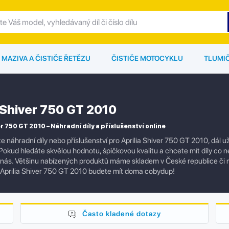
MAZIVA A ČISTIČE ŘETĚZU
ČISTIČE MOTOCYKLU
TLUMI
a Shiver 750 GT 2010
r 750 GT 2010 – Náhradní díly a příslušenství online
e náhradní díly nebo příslušenství pro Aprilia Shiver 750 GT 2010, dál
okud hledáte skvělou hodnotu, špičkovou kvalitu a chcete mít díly co nej
 nás. Většinu nabízených produktů máme skladem v České republice či
Aprilia Shiver 750 GT 2010 budete mít doma cobydup!
Často kladené dotazy