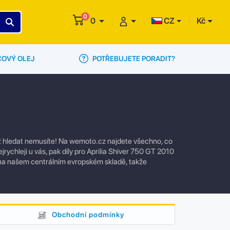
0
0
CZ
Kč
POTŘEBUJETE PORADIT?
ČOVÝ OLEJ
 už hledat nemusíte! Na wemoto.cz najdete všechno, co
rychleji u vás, pak díly pro Aprilia Shiver 750 GT 2010
 na našem centrálním evropském skladě, takže
Obchodní podmínky