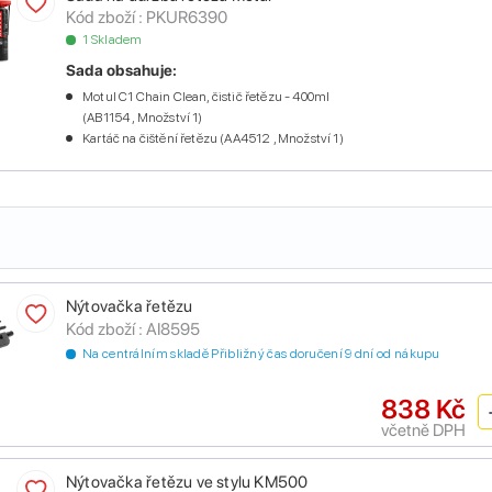
Kód zboží :
PKUR6390
1 Skladem
Sada obsahuje:
Motul C1 Chain Clean, čistič řetězu - 400ml
(AB1154 , Množství 1)
Kartáč na čištění řetězu (AA4512 , Množství 1)
Nýtovačka řetězu
Kód zboží :
AI8595
Na centrálním skladě Přibližný čas doručení 9 dní od nákupu
838 Kč
včetně DPH
Nýtovačka řetězu ve stylu KM500