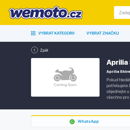
VYBRAT KATEGORII
VYBRAT ZNAČKU
Zpět
Aprili
Aprilia Shive
Pokud hledát
potřebujete.P
objednejte u
všechno pro 
WhatsApp