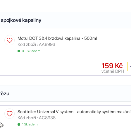
 spojkové kapaliny
Motul DOT 3&4 brzdová kapalina - 500ml
Kód zboží :
AA8993
4+ Skladem
159 Kč
včetně DPH
tězu
Scottoiler Universal V system - automatický systém mazání
Kód zboží :
AC8938
1 Skladem