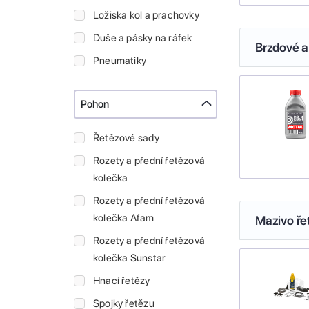
Ložiska kol a prachovky
Duše a pásky na ráfek
Brzdové a
Pneumatiky
Pohon
Řetězové sady
Rozety a přední řetězová
kolečka
Rozety a přední řetězová
kolečka Afam
Mazivo ře
Rozety a přední řetězová
kolečka Sunstar
Hnací řetězy
Spojky řetězu