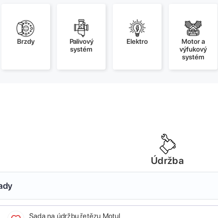
Brzdy
Palivový
Elektro
Motor a
systém
výfukový
systém
Údržba
sady
Sada na údržbu řetězu Motul