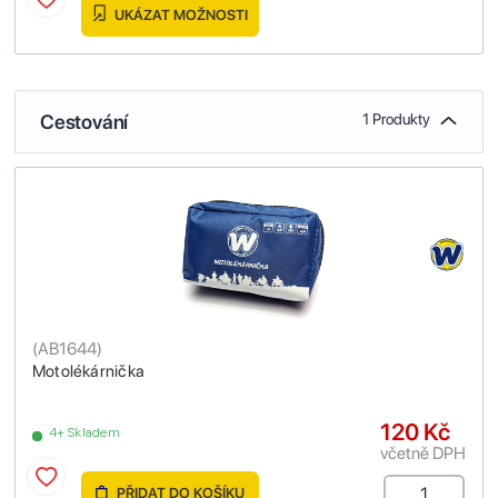
UKÁZAT MOŽNOSTI
Cestování
1 Produkty
(
AB1644
)
Motolékárnička
120 Kč
4+ Skladem
včetně DPH
PŘIDAT DO KOŠÍKU