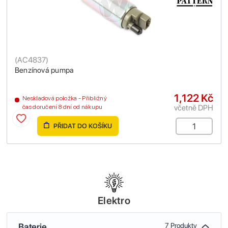
(
AC4837
)
Benzínová pumpa
1,122 Kč
Neskladová položka - Přibližný
včetně DPH
čas doručení 8 dní od nákupu
PŘIDAT DO KOŠÍKU
Elektro
Baterie
7 Produkty