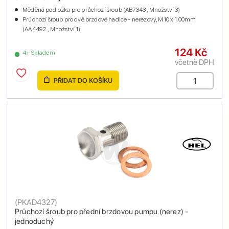
Měděná podložka pro průchozí šroub (AB7343 , Množství 3)
Průchozí šroub pro dvě brzdové hadice - nerezový, M10 x 1.00mm
(AA4492 , Množství 1)
124 Kč
4+ Skladem
včetně DPH
PŘIDAT DO KOŠÍKU
(
PKAD4327
)
Průchozí šroub pro přední brzdovou pumpu (nerez) -
jednoduchý