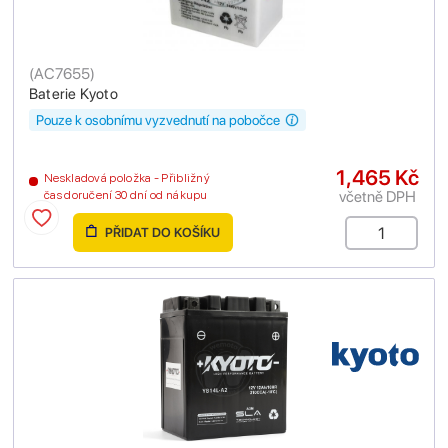
(
AC7655
)
Baterie Kyoto
Pouze k osobnímu vyzvednutí na pobočce
1,465 Kč
Neskladová položka - Přibližný
včetně DPH
čas doručení 30 dní od nákupu
PŘIDAT DO KOŠÍKU