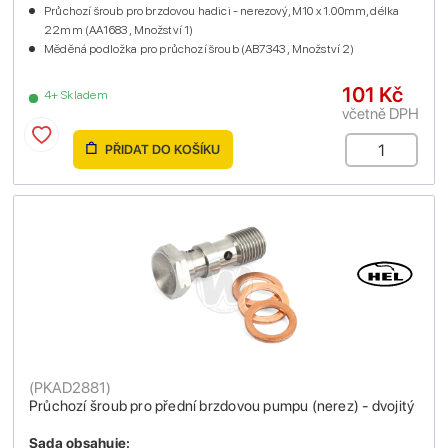
Průchozí šroub pro brzdovou hadici - nerezový, M10 x 1.00mm, délka
22mm (AA1683 , Množství 1)
Měděná podložka pro průchozí šroub (AB7343 , Množství 2)
101 Kč
4+ Skladem
včetně DPH
PŘIDAT DO KOŠÍKU
(
PKAD2881
)
Průchozí šroub pro přední brzdovou pumpu (nerez) - dvojitý
Sada obsahuje: