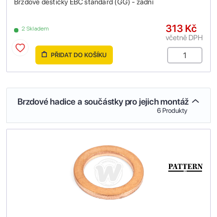
Brzdové destičky EBC standard (GG) - zadní
313 Kč
2 Skladem
včetně DPH
PŘIDAT DO KOŠÍKU
Brzdové hadice a součástky pro jejich montáž
6 Produkty