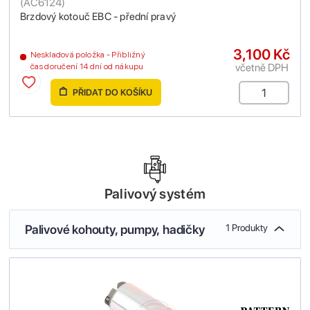
(
AC6124
)
Brzdový kotouč EBC - přední pravý
3,100 Kč
Neskladová položka - Přibližný
včetně DPH
čas doručení 14 dní od nákupu
PŘIDAT DO KOŠÍKU
Palivový systém
Palivové kohouty, pumpy, hadičky
1 Produkty