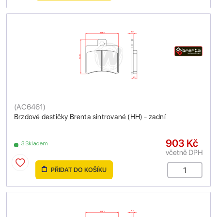
(
AC6461
)
Brzdové destičky Brenta sintrované (HH) - zadní
903 Kč
3 Skladem
včetně DPH
PŘIDAT DO KOŠÍKU