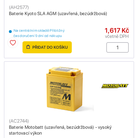
(
AH2577
)
Baterie Kyoto SLA AGM (uzavřená, bezúdržbová)
1,617 Kč
Na centrálním skladě Přibližný
včetně DPH
čas doručení 9 dní od nákupu
PŘIDAT DO KOŠÍKU
(
AC2744
)
Baterie Motobatt (uzavřená, bezúdržbová) - vysoký
startovací výkon