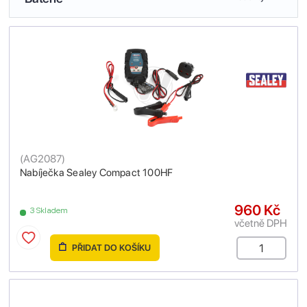
(
AG2087
)
Nabíječka Sealey Compact 100HF
960 Kč
3 Skladem
včetně DPH
PŘIDAT DO KOŠÍKU