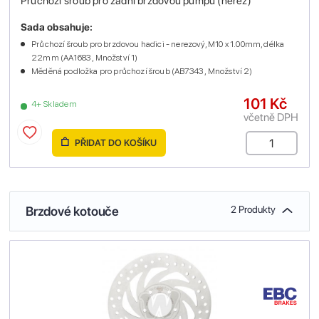
Průchozí šroub pro zadní brzdovou pumpu (nerez)
Sada obsahuje:
Průchozí šroub pro brzdovou hadici - nerezový, M10 x 1.00mm, délka
22mm (AA1683 , Množství 1)
Měděná podložka pro průchozí šroub (AB7343 , Množství 2)
101 Kč
4+ Skladem
včetně DPH
PŘIDAT DO KOŠÍKU
Brzdové kotouče
2 Produkty