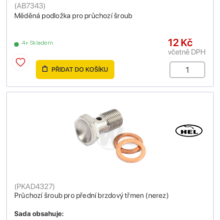
(
AB7343
)
Měděná podložka pro průchozí šroub
12 Kč
4+ Skladem
včetně DPH
PŘIDAT DO KOŠÍKU
(
PKAD4327
)
Průchozí šroub pro přední brzdový třmen (nerez)
Sada obsahuje: