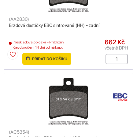
(
AA2830
)
Brzdové destičky EBC sintrované (HH) - zadní
662 Kč
Neskladová položka - Přibližný
včetně DPH
čas doručení 14 dní od nákupu
PŘIDAT DO KOŠÍKU
(
AC5354
)