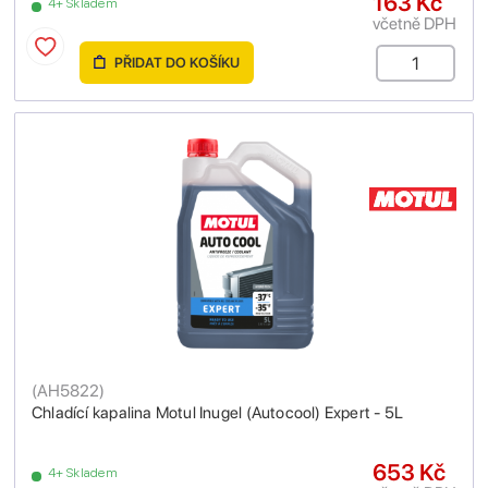
163 Kč
4+ Skladem
včetně DPH
PŘIDAT DO KOŠÍKU
(
AH5822
)
Chladící kapalina Motul Inugel (Autocool) Expert - 5L
653 Kč
4+ Skladem