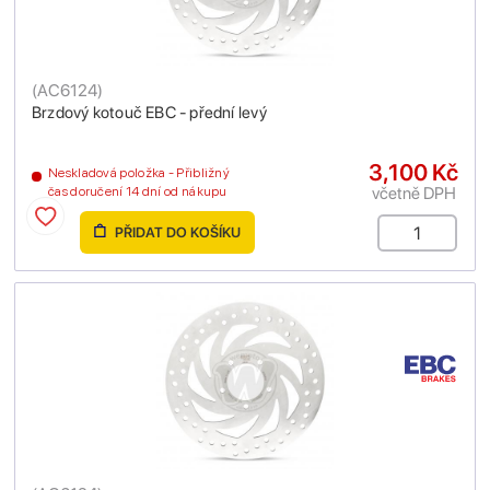
(
AC6124
)
Brzdový kotouč EBC - přední levý
3,100 Kč
Neskladová položka - Přibližný
včetně DPH
čas doručení 14 dní od nákupu
PŘIDAT DO KOŠÍKU