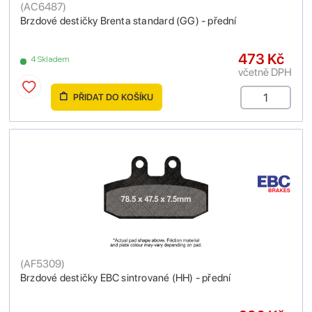
(
AC6487
)
Brzdové destičky Brenta standard (GG) - přední
473 Kč
4 Skladem
včetně DPH
PŘIDAT DO KOŠÍKU
(
AF5309
)
Brzdové destičky EBC sintrované (HH) - přední