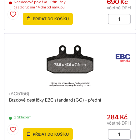
690 Kč
Neskladová položka - Přibližný
včetně DPH
čas doručení 14 dní od nákupu
PŘIDAT DO KOŠÍKU
(
AC5156
)
Brzdové destičky EBC standard (GG) - přední
284 Kč
2 Skladem
včetně DPH
PŘIDAT DO KOŠÍKU