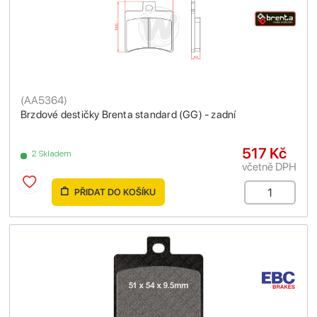
(
AA5364
)
Brzdové destičky Brenta standard (GG) - zadní
517 Kč
2 Skladem
včetně DPH
PŘIDAT DO KOŠÍKU