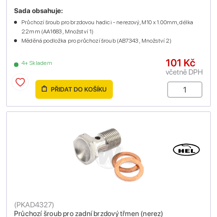
Sada obsahuje:
Průchozí šroub pro brzdovou hadici - nerezový, M10 x 1.00mm, délka
22mm (AA1683 , Množství 1)
Měděná podložka pro průchozí šroub (AB7343 , Množství 2)
101 Kč
4+ Skladem
včetně DPH
PŘIDAT DO KOŠÍKU
(
PKAD4327
)
Průchozí šroub pro zadní brzdový třmen (nerez)