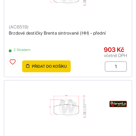
(
AC6519
)
Brzdové destičky Brenta sintrované (HH) - přední
903 Kč
2 Skladem
včetně DPH
PŘIDAT DO KOŠÍKU