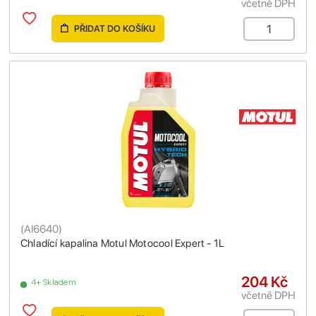
včetně DPH
PŘIDAT DO KOŠÍKU
(
AI6640
)
Chladící kapalina Motul Motocool Expert - 1L
204 Kč
4+ Skladem
včetně DPH