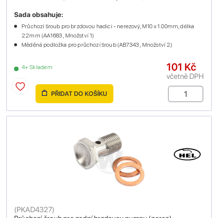
Sada obsahuje:
Průchozí šroub pro brzdovou hadici - nerezový, M10 x 1.00mm, délka
22mm (AA1683 , Množství 1)
Měděná podložka pro průchozí šroub (AB7343 , Množství 2)
101 Kč
4+ Skladem
včetně DPH
PŘIDAT DO KOŠÍKU
(
PKAD4327
)