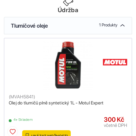
Údržba
Tlumičové oleje
1 Produkty
(
MVAH5841
)
Olej do tlumičů plně syntetický 1L - Motul Expert
300 Kč
4+ Skladem
včetně DPH