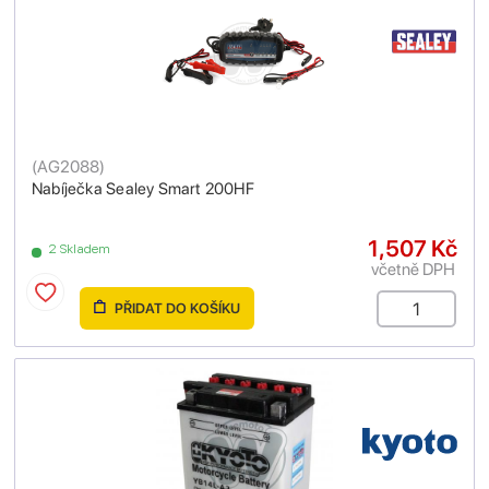
(
AG2088
)
Nabíječka Sealey Smart 200HF
1,507 Kč
2 Skladem
včetně DPH
PŘIDAT DO KOŠÍKU