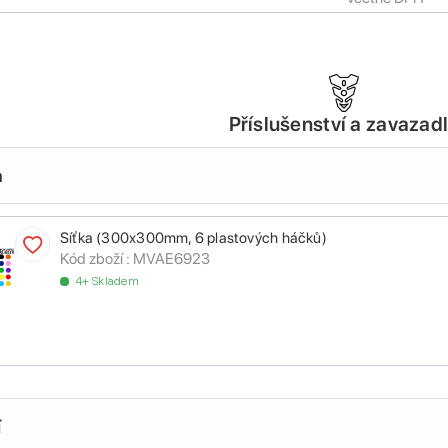
Příslušenství a zavazad
a
Síťka (300x300mm, 6 plastových háčků)
Kód zboží :
MVAE6923
4+ Skladem
í