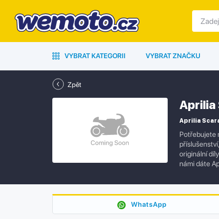
VYBRAT KATEGORII
VYBRAT ZNAČKU
Zpět
Aprili
Aprilia Scar
Potřebujete 
příslušenstv
originální dí
námi dáte Ap
WhatsApp