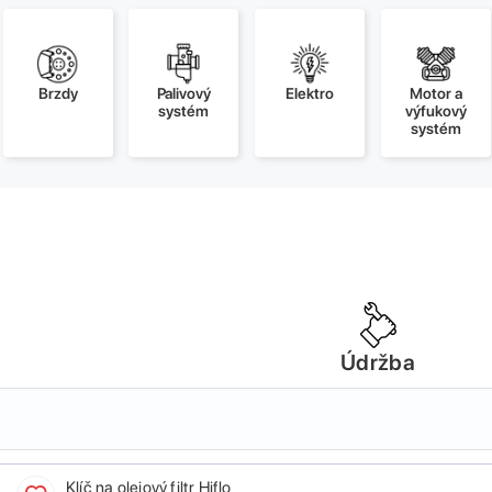
Brzdy
Palivový
Elektro
Motor a
systém
výfukový
systém
Údržba
Klíč na olejový filtr Hiflo