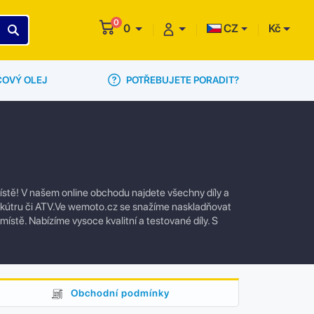
0
0
CZ
Kč
POTŘEBUJETE PORADIT?
ČOVÝ OLEJ
ístě! V našem online obchodu najdete všechny díly a
 skútru či ATV.Ve wemoto.cz se snažíme naskladňovat
 místě. Nabízíme vysoce kvalitní a testované díly. S
Obchodní podmínky