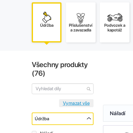
Údržba
Příslušenství
Podvozek a
a zavazadla
kapotáž
Všechny produkty
(
76
)
Nářadí
Údržba