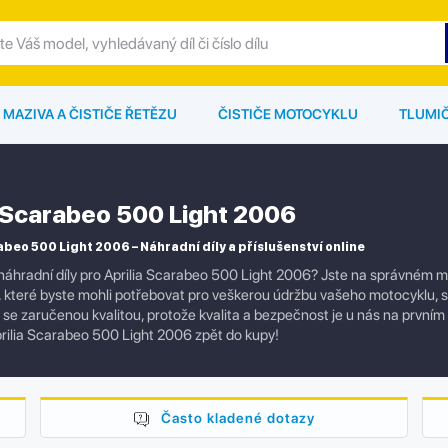
MAZIVA A ČISTIČE ŘETĚZU
ČISTIČE MOTOCYKLU
TLUMI
a Scarabeo 500 Light 2006
abeo 500 Light 2006 – Náhradní díly a příslušenství online
náhradní díly pro Aprilia Scarabeo 500 Light 2006? Jste na správném m
í, které byste mohli potřebovat pro veškerou údržbu vašeho motocyklu,
ly se zaručenou kvalitou, protože kvalita a bezpečnost je u nás na prvním
rilia Scarabeo 500 Light 2006 zpět do kupy!
Často kladené dotazy