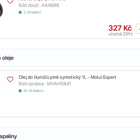
Kód zboží :
AA4888
2 Skladem
327 Kč
včetně DPH
 oleje
Olej do tlumičů plně syntetický 1L - Motul Expert
Kód výrobce :
MVAH5841
4+ Skladem
apaliny