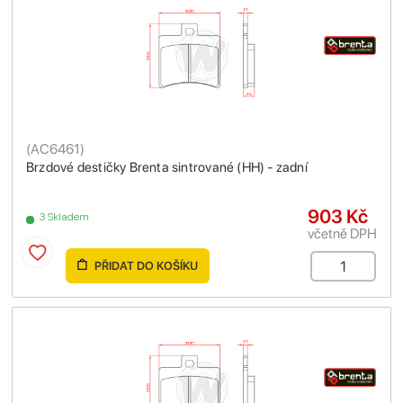
(
AC6461
)
Brzdové destičky Brenta sintrované (HH) - zadní
903 Kč
3 Skladem
včetně DPH
PŘIDAT DO KOŠÍKU