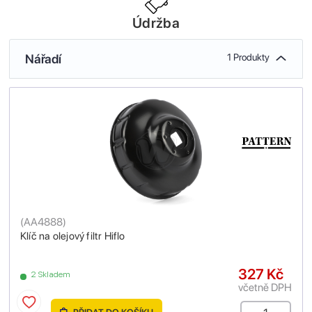
Údržba
Nářadí
1 Produkty
(
AA4888
)
Klíč na olejový filtr Hiflo
327 Kč
2 Skladem
včetně DPH