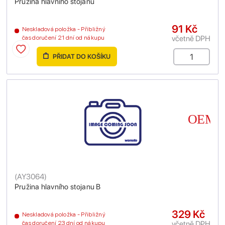
Pružina hlavního stojanu
91 Kč
Neskladová položka - Přibližný
včetně DPH
čas doručení 21 dní od nákupu
PŘIDAT DO KOŠÍKU
(
AY3064
)
Pružina hlavního stojanu B
329 Kč
Neskladová položka - Přibližný
včetně DPH
čas doručení 23 dní od nákupu