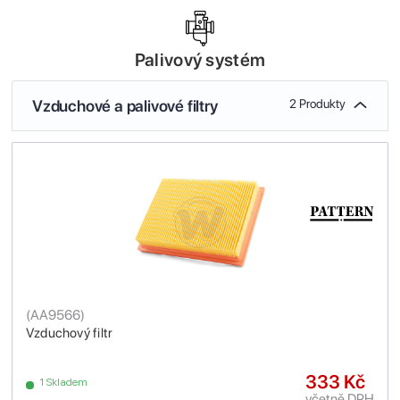
Palivový systém
Vzduchové a palivové filtry
2 Produkty
(
AA9566
)
Vzduchový filtr
333 Kč
1 Skladem
včetně DPH