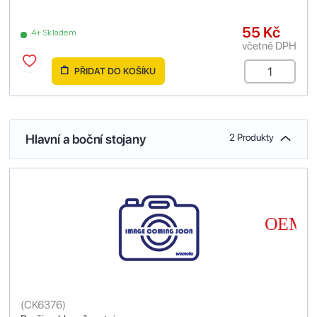
55 Kč
4+ Skladem
včetně DPH
PŘIDAT DO KOŠÍKU
Hlavní a boční stojany
2 Produkty
(
CK6376
)