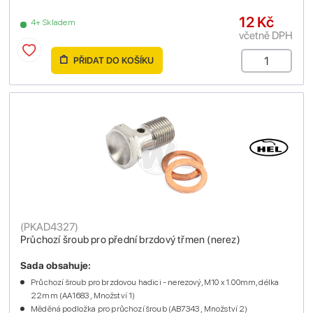
12 Kč
4+ Skladem
včetně DPH
PŘIDAT DO KOŠÍKU
(
PKAD4327
)
Průchozí šroub pro přední brzdový třmen (nerez)
Sada obsahuje:
Průchozí šroub pro brzdovou hadici - nerezový, M10 x 1.00mm, délka
22mm (AA1683 , Množství 1)
Měděná podložka pro průchozí šroub (AB7343 , Množství 2)