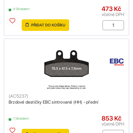
473 Kč
4 Skladem
včetně DPH
PŘIDAT DO KOŠÍKU
(
AC5237
)
Brzdové destičky EBC sintrované (HH) - přední
853 Kč
1 Skladem
včetně DPH