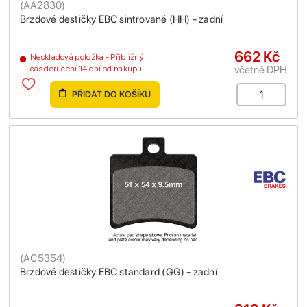
(
AA2830
)
Brzdové destičky EBC sintrované (HH) - zadní
662 Kč
Neskladová položka - Přibližný
včetně DPH
čas doručení 14 dní od nákupu
PŘIDAT DO KOŠÍKU
(
AC5354
)
Brzdové destičky EBC standard (GG) - zadní