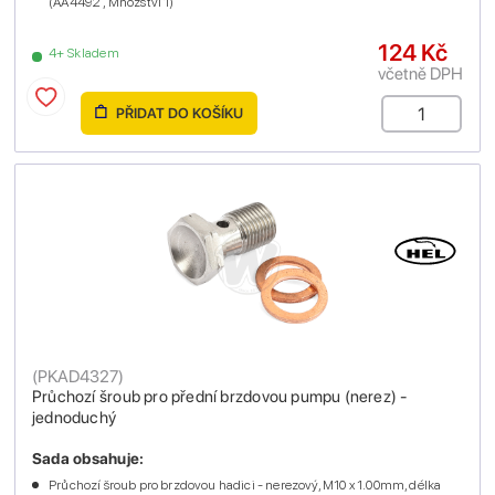
(AA4492 , Množství 1)
124 Kč
4+ Skladem
včetně DPH
PŘIDAT DO KOŠÍKU
(
PKAD4327
)
Průchozí šroub pro přední brzdovou pumpu (nerez) -
jednoduchý
Sada obsahuje:
Průchozí šroub pro brzdovou hadici - nerezový, M10 x 1.00mm, délka