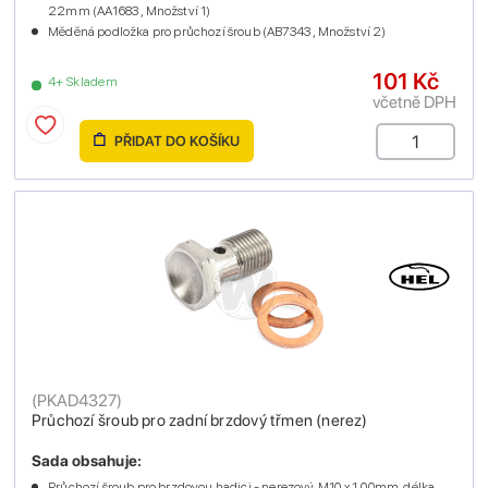
22mm (AA1683 , Množství 1)
Měděná podložka pro průchozí šroub (AB7343 , Množství 2)
101 Kč
4+ Skladem
včetně DPH
PŘIDAT DO KOŠÍKU
(
PKAD4327
)
Průchozí šroub pro zadní brzdový třmen (nerez)
Sada obsahuje:
Průchozí šroub pro brzdovou hadici - nerezový, M10 x 1.00mm, délka