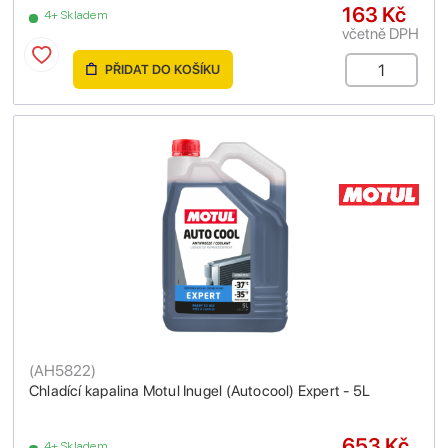
163 Kč
4+ Skladem
včetně DPH
PŘIDAT DO KOŠÍKU
(
AH5822
)
Chladící kapalina Motul Inugel (Autocool) Expert - 5L
653 Kč
4+ Skladem