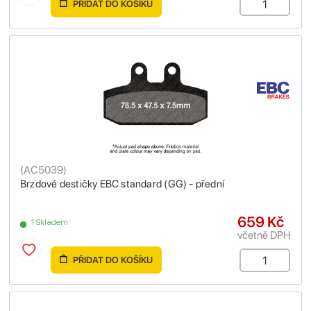
PŘIDAT DO KOŠÍKU
(
AC5039
)
Brzdové destičky EBC standard (GG) - přední
659 Kč
1 Skladem
včetně DPH
PŘIDAT DO KOŠÍKU