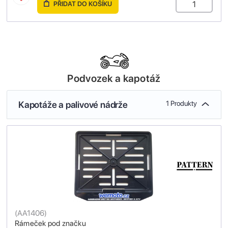
PŘIDAT DO KOŠÍKU
Podvozek a kapotáž
Kapotáže a palivové nádrže
1 Produkty
(
AA1406
)
Rámeček pod značku