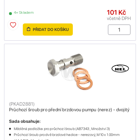
101 Kč
4+ Skladem
včetně DPH
PŘIDAT DO KOŠÍKU
(
PKAD2881
)
Průchozí šroub pro přední brzdovou pumpu (nerez) - dvojitý
Sada obsahuje:
Měděná podložka pro průchozí šroub (AB7343 , Množství 3)
Průchozí šroub pro dvě brzdové hadice - nerezový, M10 x 1.00mm