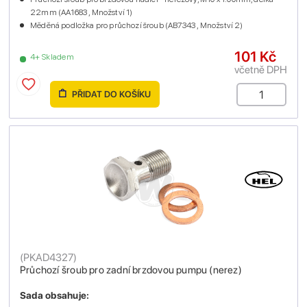
22mm (AA1683 , Množství 1)
Měděná podložka pro průchozí šroub (AB7343 , Množství 2)
101 Kč
4+ Skladem
včetně DPH
PŘIDAT DO KOŠÍKU
(
PKAD4327
)
Průchozí šroub pro zadní brzdovou pumpu (nerez)
Sada obsahuje: