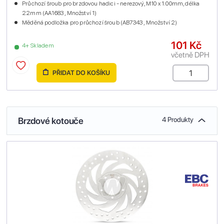
Průchozí šroub pro brzdovou hadici - nerezový, M10 x 1.00mm, délka
22mm (AA1683 , Množství 1)
Měděná podložka pro průchozí šroub (AB7343 , Množství 2)
101 Kč
4+ Skladem
včetně DPH
PŘIDAT DO KOŠÍKU
Brzdové kotouče
4 Produkty