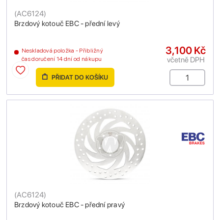
(
AC6124
)
Brzdový kotouč EBC - přední levý
3,100 Kč
Neskladová položka - Přibližný
včetně DPH
čas doručení 14 dní od nákupu
PŘIDAT DO KOŠÍKU
(
AC6124
)
Brzdový kotouč EBC - přední pravý