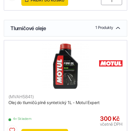
PŘIDAT DO KOŠÍKU
Tlumičové oleje
1 Produkty
(
MVAH5841
)
Olej do tlumičů plně syntetický 1L - Motul Expert
300 Kč
4+ Skladem
včetně DPH