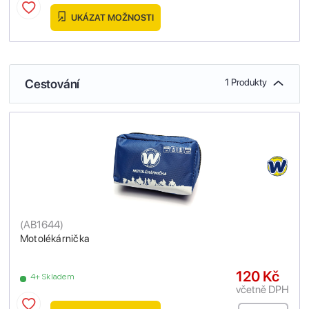
UKÁZAT MOŽNOSTI
Cestování
1 Produkty
(
AB1644
)
Motolékárnička
120 Kč
4+ Skladem
včetně DPH