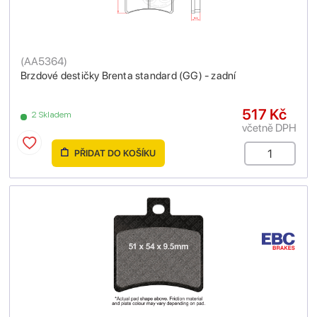
(
AA5364
)
Brzdové destičky Brenta standard (GG) - zadní
517 Kč
2 Skladem
včetně DPH
PŘIDAT DO KOŠÍKU