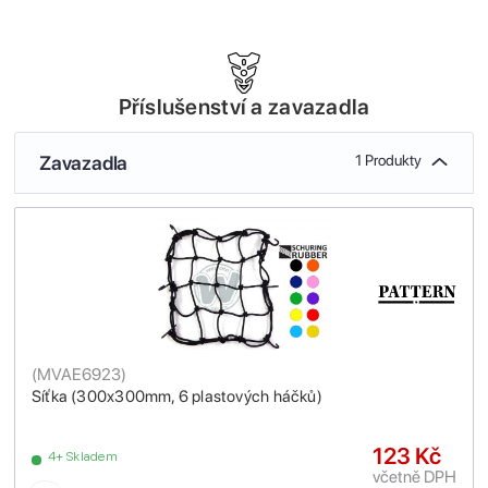
Příslušenství a zavazadla
Zavazadla
1 Produkty
(
MVAE6923
)
Síťka (300x300mm, 6 plastových háčků)
123 Kč
4+ Skladem
včetně DPH