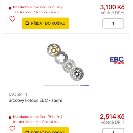
3,100 Kč
Neskladová položka - Přibližný
včetně DPH
čas doručení 14 dní od nákupu
PŘIDAT DO KOŠÍKU
(
AC5911
)
Brzdový kotouč EBC - zadní
2,514 Kč
Neskladová položka - Přibližný
včetně DPH
čas doručení 14 dní od nákupu
PŘIDAT DO KOŠÍKU