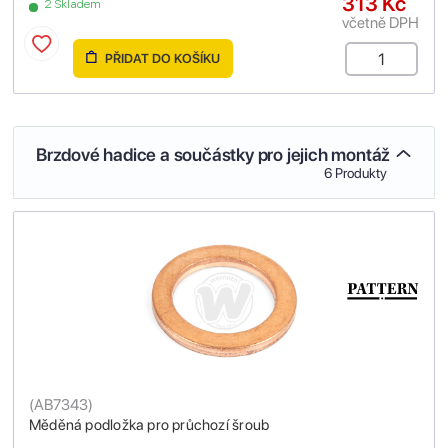
313 Kč
2 Skladem
včetně DPH
PŘIDAT DO KOŠÍKU
Brzdové hadice a součástky pro jejich montáž
6 Produkty
(
AB7343
)
Měděná podložka pro průchozí šroub