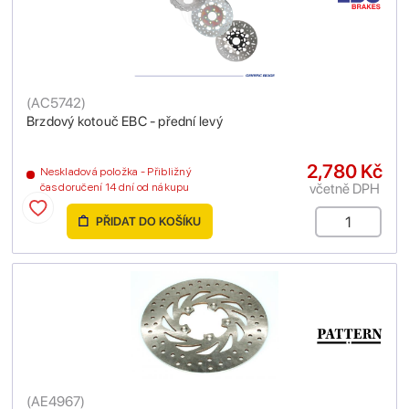
(
AC5742
)
Brzdový kotouč EBC - přední levý
2,780 Kč
Neskladová položka - Přibližný
včetně DPH
čas doručení 14 dní od nákupu
PŘIDAT DO KOŠÍKU
(
AE4967
)