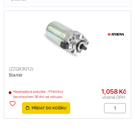
(
ZZQX9012
)
Startér
1,058 Kč
Neskladová položka - Přibližný
včetně DPH
čas doručení 30 dní od nákupu
PŘIDAT DO KOŠÍKU