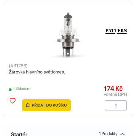
(
AB1786
)
Žárovka hlavního světlometu
174 Kč
4 Skladem
včetně DPH
PŘIDAT DO KOŠÍKU
Startér
1 Produkty