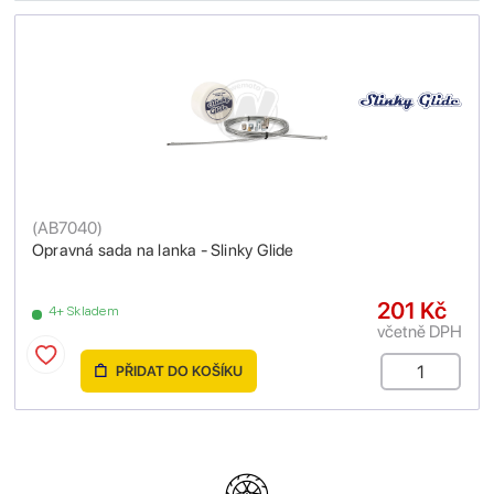
(
AB7040
)
Opravná sada na lanka - Slinky Glide
201 Kč
4+ Skladem
včetně DPH
PŘIDAT DO KOŠÍKU