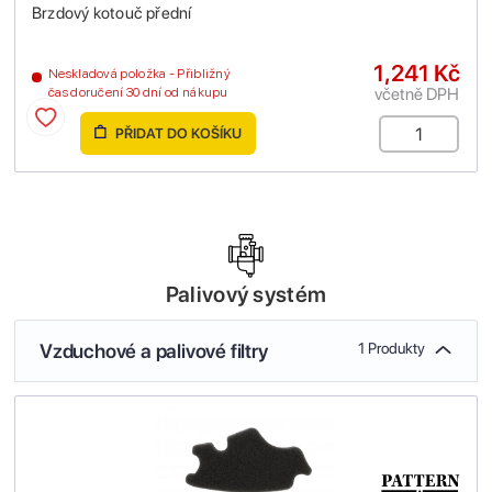
Brzdový kotouč přední
1,241 Kč
Neskladová položka - Přibližný
včetně DPH
čas doručení 30 dní od nákupu
PŘIDAT DO KOŠÍKU
Palivový systém
Vzduchové a palivové filtry
1 Produkty