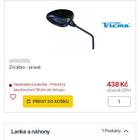
(
AG5293
)
Zrcátko - pravé
438 Kč
Neskladová položka - Přibližný
včetně DPH
čas doručení 30 dní od nákupu
PŘIDAT DO KOŠÍKU
Lanka a náhony
1 Produkty