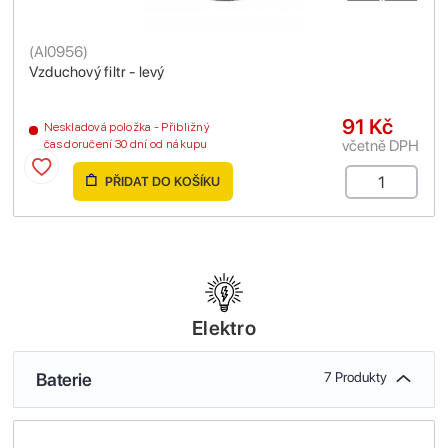
(
AI0956
)
Vzduchový filtr - levý
91 Kč
Neskladová položka - Přibližný
včetně DPH
čas doručení 30 dní od nákupu
PŘIDAT DO KOŠÍKU
Elektro
Baterie
7 Produkty