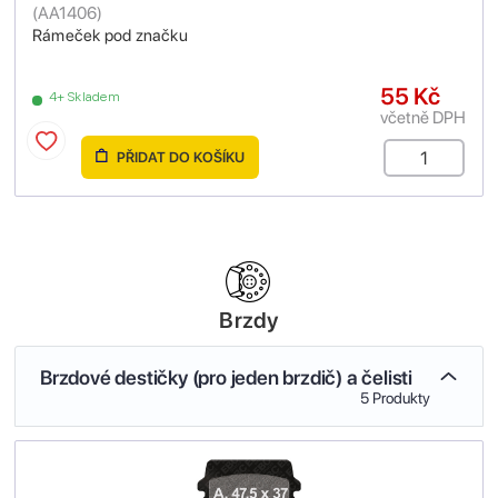
(
AA1406
)
Rámeček pod značku
55 Kč
4+ Skladem
včetně DPH
PŘIDAT DO KOŠÍKU
Brzdy
Brzdové destičky (pro jeden brzdič) a čelisti
5 Produkty