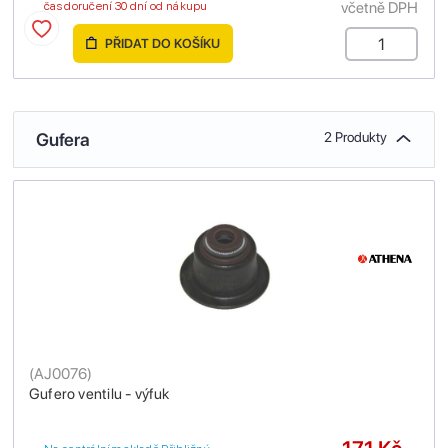
včetně DPH
čas doručení 30 dní od nákupu
PŘIDAT DO KOŠÍKU
Gufera
2 Produkty
(
AJ0076
)
Gufero ventilu - výfuk