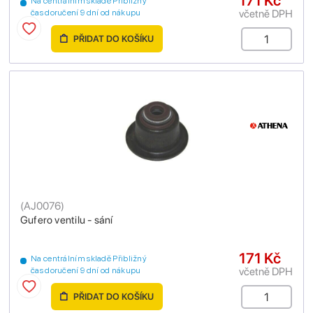
171 Kč
Na centrálním skladě Přibližný
včetně DPH
čas doručení 9 dní od nákupu
PŘIDAT DO KOŠÍKU
(
AJ0076
)
Gufero ventilu - sání
171 Kč
Na centrálním skladě Přibližný
včetně DPH
čas doručení 9 dní od nákupu
PŘIDAT DO KOŠÍKU