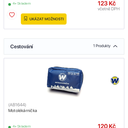
123 Kč
4+ Skladem
včetně DPH
UKÁZAT MOŽNOSTI
Cestování
1 Produkty
(
AB1644
)
Motolékárnička
120 Kč
4+ Skladem