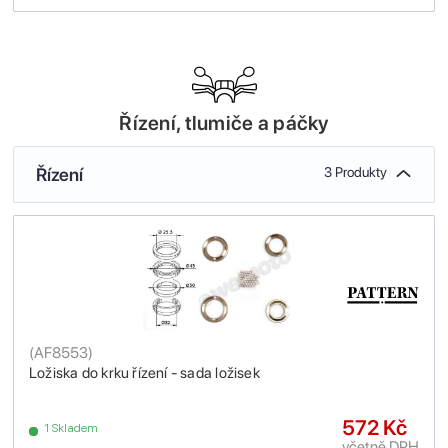
Řízení, tlumiče a páčky
Řízení
3 Produkty
(
AF8553
)
Ložiska do krku řízení - sada ložisek
572 Kč
1 Skladem
včetně DPH