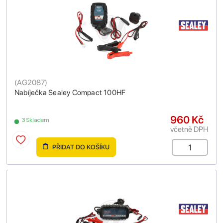
(
AG2087
)
Nabíječka Sealey Compact 100HF
960 Kč
3 Skladem
včetně DPH
PŘIDAT DO KOŠÍKU