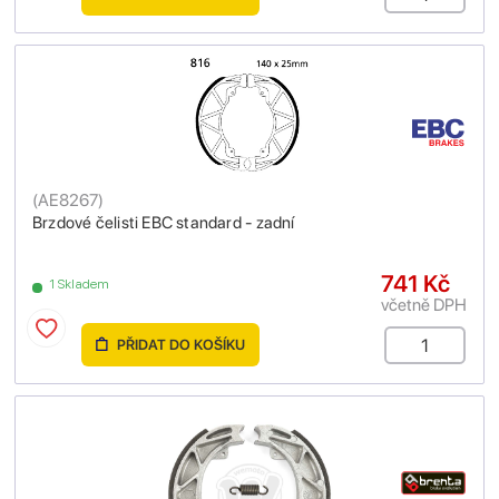
(
AE8267
)
Brzdové čelisti EBC standard - zadní
741 Kč
1 Skladem
včetně DPH
PŘIDAT DO KOŠÍKU