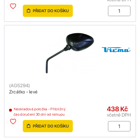
PŘIDAT DO KOŠÍKU
(
AG5294
)
Zrcátko - levé
438 Kč
Neskladová položka - Přibližný
včetně DPH
čas doručení 30 dní od nákupu
PŘIDAT DO KOŠÍKU