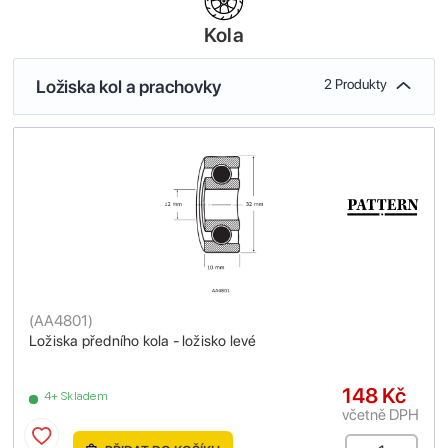
Kola
Ložiska kol a prachovky
2 Produkty
(
AA4801
)
Ložiska předního kola - ložisko levé
148 Kč
4+ Skladem
včetně DPH