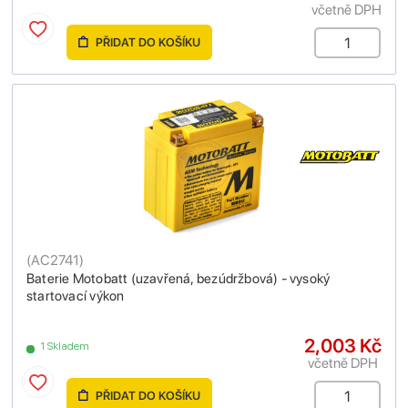
včetně DPH
PŘIDAT DO KOŠÍKU
(
AC2741
)
Baterie Motobatt (uzavřená, bezúdržbová) - vysoký
startovací výkon
2,003 Kč
1 Skladem
včetně DPH
PŘIDAT DO KOŠÍKU