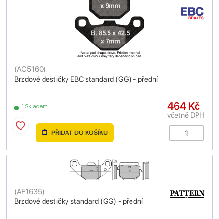
(
AC5160
)
Brzdové destičky EBC standard (GG) - přední
464 Kč
1 Skladem
včetně DPH
PŘIDAT DO KOŠÍKU
(
AF1635
)
Brzdové destičky standard (GG) - přední