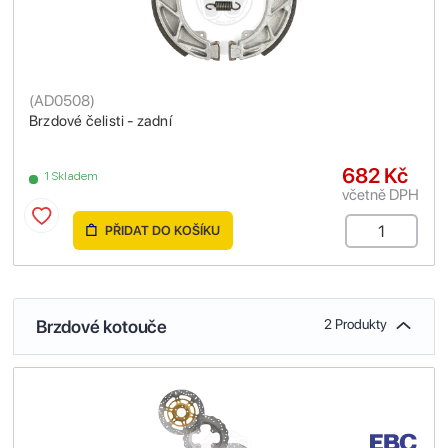
(
AD0508
)
Brzdové čelisti - zadní
682 Kč
1 Skladem
včetně DPH
PŘIDAT DO KOŠÍKU
Brzdové kotouče
2 Produkty