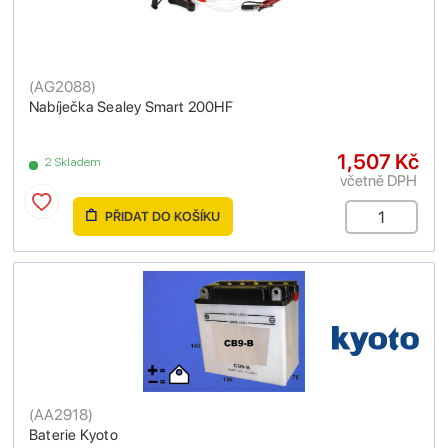
(
AG2088
)
Nabíječka Sealey Smart 200HF
1,507 Kč
2 Skladem
včetně DPH
PŘIDAT DO KOŠÍKU
(
AA2918
)
Baterie Kyoto