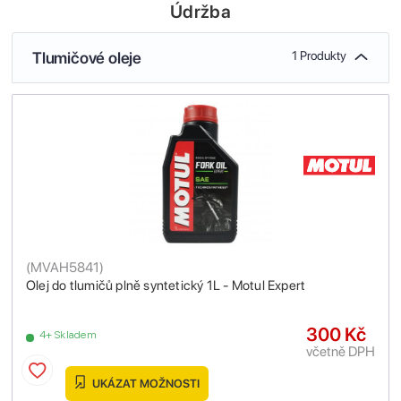
Údržba
Tlumičové oleje
1 Produkty
(
MVAH5841
)
Olej do tlumičů plně syntetický 1L - Motul Expert
300 Kč
4+ Skladem
včetně DPH
UKÁZAT MOŽNOSTI