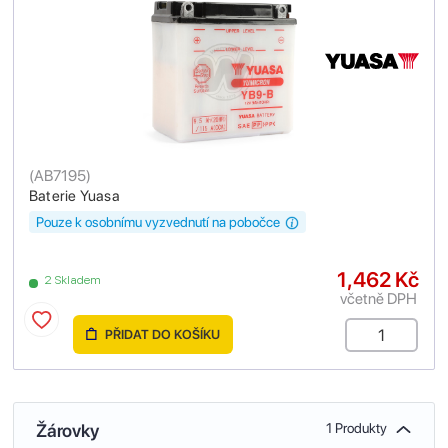
(
AB7195
)
Baterie Yuasa
Pouze k osobnímu vyzvednutí na pobočce
1,462 Kč
2 Skladem
včetně DPH
PŘIDAT DO KOŠÍKU
Žárovky
1 Produkty