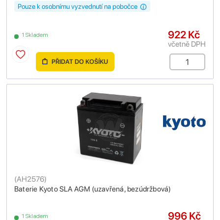
Pouze k osobnímu vyzvednutí na pobočce
922 Kč
1 Skladem
včetně DPH
PŘIDAT DO KOŠÍKU
(
AH2576
)
Baterie Kyoto SLA AGM (uzavřená, bezúdržbová)
996 Kč
1 Skladem