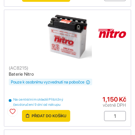
(
AC8215
)
Baterie Nitro
Pouze k osobnímu vyzvednutí na pobočce
1,150 Kč
Na centrálním skladě Přibližný
včetně DPH
čas doručení 9 dní od nákupu
PŘIDAT DO KOŠÍKU