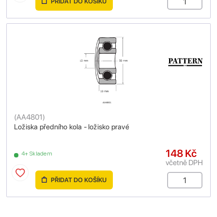
PŘIDAT DO KOŠÍKU
(
AA4801
)
Ložiska předního kola - ložisko pravé
148 Kč
4+ Skladem
včetně DPH
PŘIDAT DO KOŠÍKU