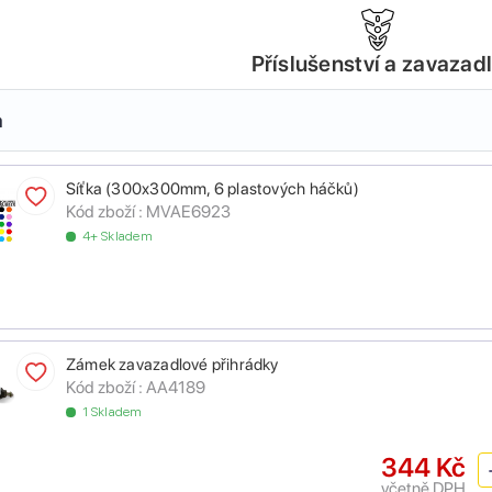
Příslušenství a zavazad
a
Síťka (300x300mm, 6 plastových háčků)
Kód zboží :
MVAE6923
4+ Skladem
Zámek zavazadlové přihrádky
Kód zboží :
AA4189
1 Skladem
344 Kč
včetně DPH