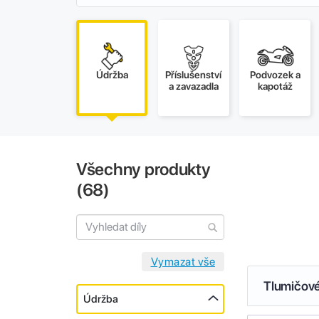
Údržba
Příslušenství
Podvozek a
a zavazadla
kapotáž
Všechny produkty
(
68
)
Tlumičové
Údržba