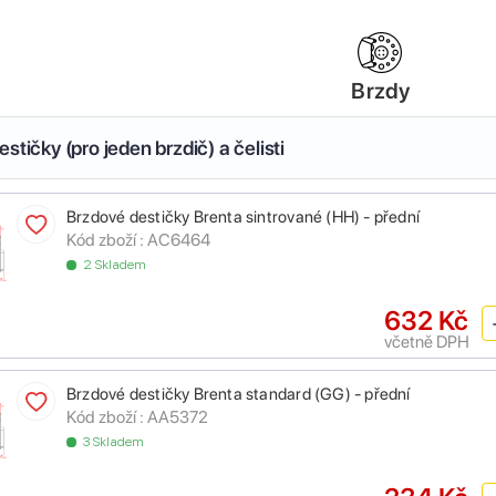
Brzdy
stičky (pro jeden brzdič) a čelisti
Brzdové destičky Brenta sintrované (HH) - přední
Kód zboží :
AC6464
2 Skladem
632 Kč
včetně DPH
Brzdové destičky Brenta standard (GG) - přední
Kód zboží :
AA5372
3 Skladem