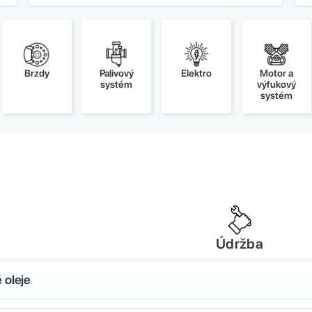
Brzdy
Palivový
Elektro
Motor a
systém
výfukový
systém
Údržba
 oleje