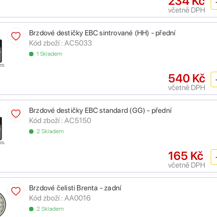
234 Kč
včetně DPH
Brzdové destičky EBC sintrované (HH) - přední
Kód zboží :
AC5033
1 Skladem
540 Kč
včetně DPH
Brzdové destičky EBC standard (GG) - přední
Kód zboží :
AC5150
2 Skladem
165 Kč
včetně DPH
Brzdové čelisti Brenta - zadní
Kód zboží :
AA0016
2 Skladem