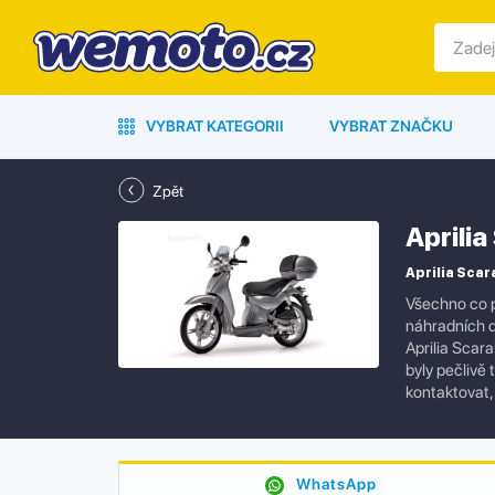
VYBRAT KATEGORII
VYBRAT ZNAČKU
Zpět
Aprili
Aprilia Scar
Všechno co p
náhradních d
Aprilia Scar
byly pečlivě
kontaktovat
WhatsApp