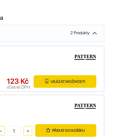
la
2 Produkty
123 Kč
UKÁZAT MOŽNOSTI
včetně DPH
PŘIDAT DO KOŠÍKU