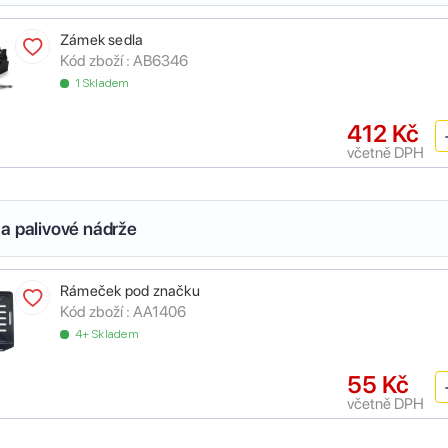
Zámek sedla
Kód zboží :
AB6346
1 Skladem
412 Kč
včetně DPH
a palivové nádrže
Rámeček pod značku
Kód zboží :
AA1406
4+ Skladem
55 Kč
včetně DPH