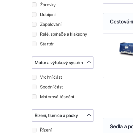
Žárovky
Dobíjení
Cestován
Zapalování
Relé, spínače a klaksony
Startér
Motor a výfukový systém
Vrchní část
Spodní část
Motorová těsnění
Řízení, tlumiče a páčky
Sedla a p
Řízení