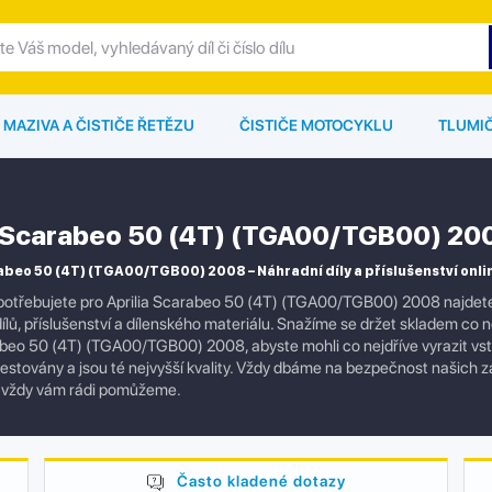
MAZIVA A ČISTIČE ŘETĚZU
ČISTIČE MOTOCYKLU
TLUMI
a Scarabeo 50 (4T) (TGA00/TGB00) 20
abeo 50 (4T) (TGA00/TGB00) 2008 – Náhradní díly a příslušenství onli
otřebujete pro Aprilia Scarabeo 50 (4T) (TGA00/TGB00) 2008 najdete
ílů, příslušenství a dílenského materiálu. Snažíme se držet skladem co n
abeo 50 (4T) (TGA00/TGB00) 2008, abyste mohli co nejdříve vyrazit vs
 testovány a jsou té nejvyšší kvality. Vždy dbáme na bezpečnost našich 
, vždy vám rádi pomůžeme.
Často kladené dotazy