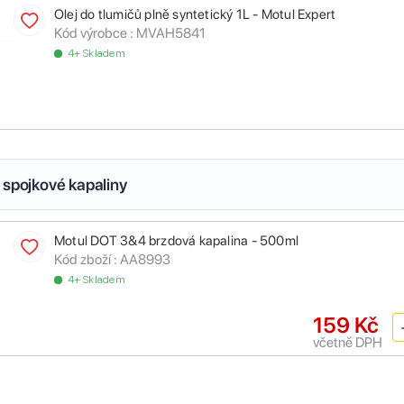
Olej do tlumičů plně syntetický 1L - Motul Expert
Kód výrobce :
MVAH5841
4+ Skladem
 spojkové kapaliny
Motul DOT 3&4 brzdová kapalina - 500ml
Kód zboží :
AA8993
4+ Skladem
159 Kč
včetně DPH