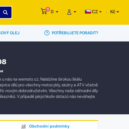
0
0
CZ
Kč
POTŘEBUJETE PORADIT?
ČOVÝ OLEJ
08
ne
 u nás na wemoto.cz. Nabízíme širokou škálu
ejvíce dílů pro všechny motocykly, skútry a ATV včetně
tříc novým dobrodružstvím. Všechny naše náhradní díly
zákazníků. V případě jakýchkoliv dotazů nás neváhejte
Obchodní podmínky