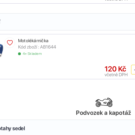
í
Motolékárnička
Kód zboží :
AB1644
4+ Skladem
120 Kč
včetně DPH
Podvozek a kapotáž
otahy sedel