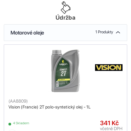
Údržba
Motorové oleje
1 Produkty
(
AA8809
)
Vision (Francie) 2T polo-syntetický olej - 1L
341 Kč
4 Skladem
včetně DPH