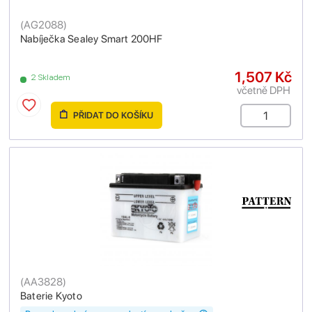
(
AG2088
)
Nabíječka Sealey Smart 200HF
1,507 Kč
2 Skladem
včetně DPH
PŘIDAT DO KOŠÍKU
(
AA3828
)
Baterie Kyoto