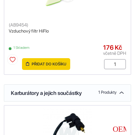
(
AB9454
)
Vzduchový filtr HiFlo
176 Kč
1 Skladem
včetně DPH
PŘIDAT DO KOŠÍKU
Karburátory a jejich součástky
1 Produkty