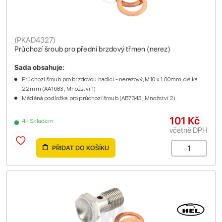
(
PKAD4327
)
Průchozí šroub pro přední brzdový třmen (nerez)
Sada obsahuje:
Průchozí šroub pro brzdovou hadici - nerezový, M10 x 1.00mm, délka
22mm (AA1683 , Množství 1)
Měděná podložka pro průchozí šroub (AB7343 , Množství 2)
101 Kč
4+ Skladem
včetně DPH
PŘIDAT DO KOŠÍKU