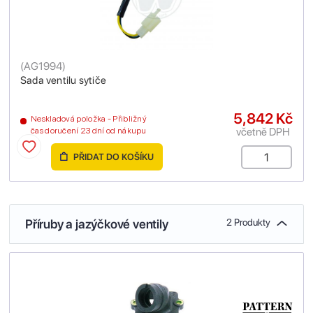
(
AG1994
)
Sada ventilu sytiče
5,842 Kč
Neskladová položka - Přibližný
včetně DPH
čas doručení 23 dní od nákupu
PŘIDAT DO KOŠÍKU
Příruby a jazýčkové ventily
2 Produkty