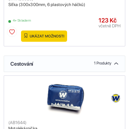
Síťka (300x300mm, 6 plastových háčků)
123 Kč
4+ Skladem
včetně DPH
UKÁZAT MOŽNOSTI
Cestování
1 Produkty
(
AB1644
)
Motolékárnička