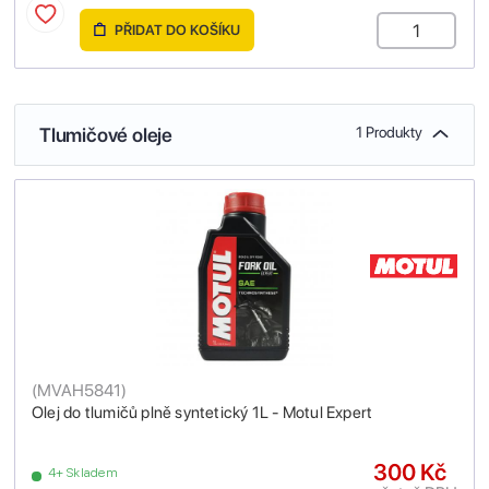
PŘIDAT DO KOŠÍKU
Tlumičové oleje
1 Produkty
(
MVAH5841
)
Olej do tlumičů plně syntetický 1L - Motul Expert
300 Kč
4+ Skladem