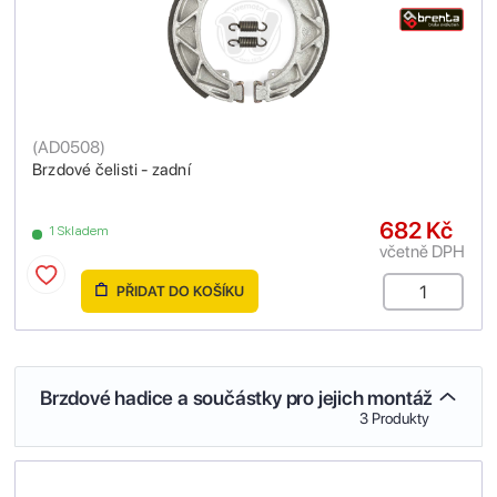
(
AD0508
)
Brzdové čelisti - zadní
682 Kč
1 Skladem
včetně DPH
PŘIDAT DO KOŠÍKU
Brzdové hadice a součástky pro jejich montáž
3 Produkty