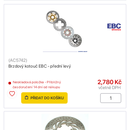
(
AC5742
)
Brzdový kotouč EBC - přední levý
2,780 Kč
Neskladová položka - Přibližný
včetně DPH
čas doručení 14 dní od nákupu
PŘIDAT DO KOŠÍKU