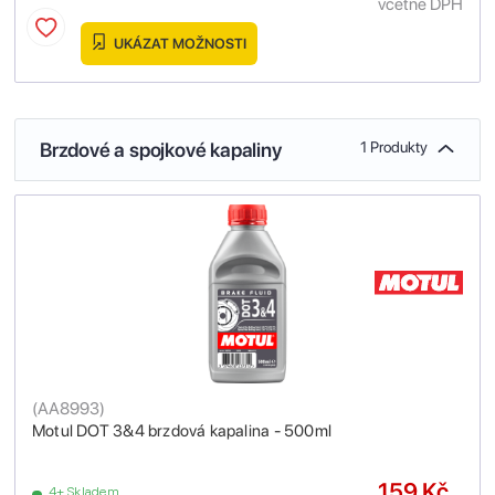
včetně DPH
UKÁZAT MOŽNOSTI
Brzdové a spojkové kapaliny
1 Produkty
(
AA8993
)
Motul DOT 3&4 brzdová kapalina - 500ml
159 Kč
4+ Skladem