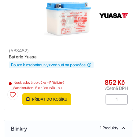
(
AB3482
)
Baterie Yuasa
Pouze k osobnímu vyzvednutí na pobočce
852 Kč
Neskladová položka - Přibližný
včetně DPH
čas doručení 5 dní od nákupu
PŘIDAT DO KOŠÍKU
Blinkry
1 Produkty