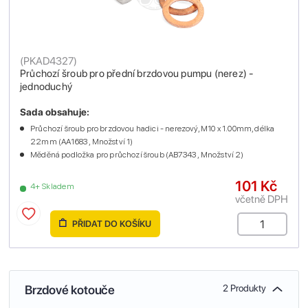
(
PKAD4327
)
Průchozí šroub pro přední brzdovou pumpu (nerez) -
jednoduchý
Sada obsahuje:
Průchozí šroub pro brzdovou hadici - nerezový, M10 x 1.00mm, délka
22mm (AA1683 , Množství 1)
Měděná podložka pro průchozí šroub (AB7343 , Množství 2)
101 Kč
4+ Skladem
včetně DPH
PŘIDAT DO KOŠÍKU
Brzdové kotouče
2 Produkty