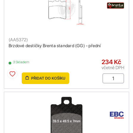
(
AA5372
)
Brzdové destičky Brenta standard (GG) - přední
234 Kč
3 Skladem
včetně DPH
PŘIDAT DO KOŠÍKU