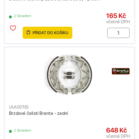
165 Kč
2 Skladem
včetně DPH
PŘIDAT DO KOŠÍKU
(
AA0016
)
Brzdové čelisti Brenta - zadní
648 Kč
2 Skladem
včetně DPH