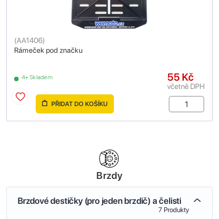
(
AA1406
)
Rámeček pod značku
55 Kč
4+ Skladem
včetně DPH
PŘIDAT DO KOŠÍKU
Brzdy
Brzdové destičky (pro jeden brzdič) a čelisti
7 Produkty