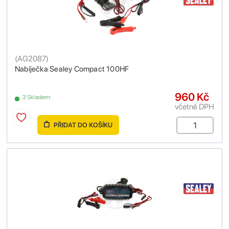
(
AG2087
)
Nabíječka Sealey Compact 100HF
960 Kč
3 Skladem
včetně DPH
PŘIDAT DO KOŠÍKU