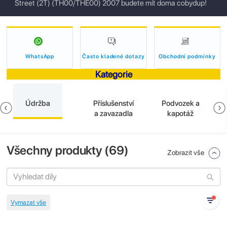
Street (2T) (TH00/THE00) 2007 budete mít doma cobydup!
WhatsApp
Často kladené dotazy
Obchodní podmínky
Kategorie
Údržba
Příslušenství
Podvozek a
a zavazadla
kapotáž
Všechny produkty (
69
)
Zobrazit vše