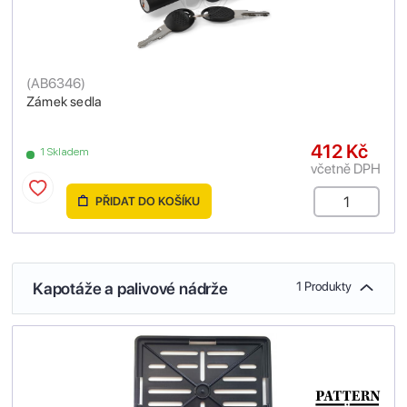
(
AB6346
)
Zámek sedla
412 Kč
1 Skladem
včetně DPH
PŘIDAT DO KOŠÍKU
Kapotáže a palivové nádrže
1 Produkty