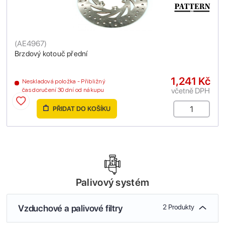
(
AE4967
)
Brzdový kotouč přední
1,241 Kč
Neskladová položka - Přibližný
včetně DPH
čas doručení 30 dní od nákupu
PŘIDAT DO KOŠÍKU
Palivový systém
Vzduchové a palivové filtry
2 Produkty