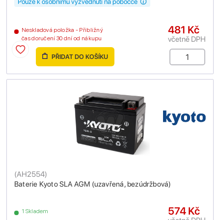
Pouze k osobnímu vyzvednutí na pobočce
481 Kč
Neskladová položka - Přibližný
včetně DPH
čas doručení 30 dní od nákupu
PŘIDAT DO KOŠÍKU
(
AH2554
)
Baterie Kyoto SLA AGM (uzavřená, bezúdržbová)
574 Kč
1 Skladem