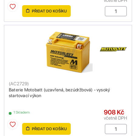
včetně DPH
PŘIDAT DO KOŠÍKU
(
AC2729
)
Baterie Motobatt (uzavřená, bezúdržbová) - vysoký
startovací výkon
908 Kč
1 Skladem
včetně DPH
PŘIDAT DO KOŠÍKU