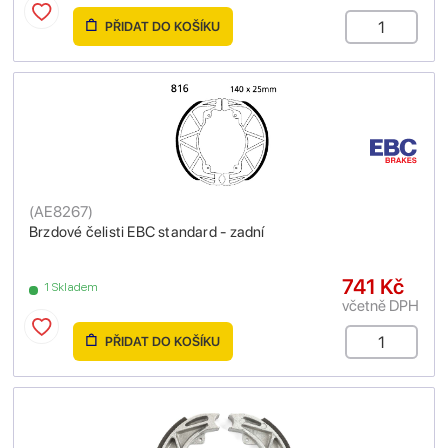
PŘIDAT DO KOŠÍKU
(
AE8267
)
Brzdové čelisti EBC standard - zadní
741 Kč
1 Skladem
včetně DPH
PŘIDAT DO KOŠÍKU