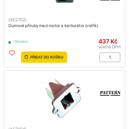
(
AE2702
)
Gumové příruby mezi motor a karburátor (vstřik)
437 Kč
1 Skladem
včetně DPH
PŘIDAT DO KOŠÍKU