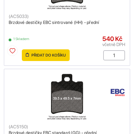
(
AC5033
)
Brzdové destičky EBC sintrované (HH) - přední
540 Kč
1 Skladem
včetně DPH
PŘIDAT DO KOŠÍKU
(
AC5150
)
Brzdové destičky EBC standard (GG) - přední