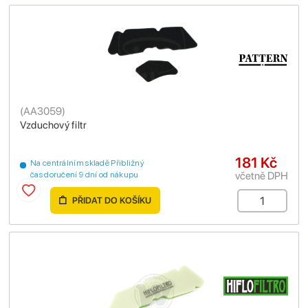
(
AA3059
)
Vzduchový filtr
181 Kč
Na centrálním skladě Přibližný
včetně DPH
čas doručení 9 dní od nákupu
PŘIDAT DO KOŠÍKU