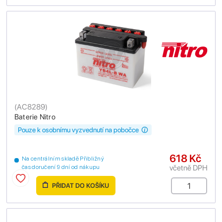
(
AC8289
)
Baterie Nitro
Pouze k osobnímu vyzvednutí na pobočce
618 Kč
Na centrálním skladě Přibližný
včetně DPH
čas doručení 9 dní od nákupu
PŘIDAT DO KOŠÍKU