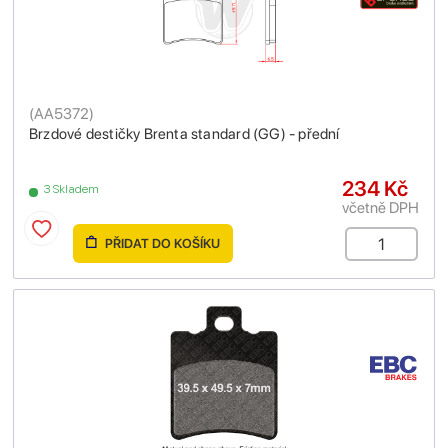
(
AA5372
)
Brzdové destičky Brenta standard (GG) - přední
234 Kč
3 Skladem
včetně DPH
PŘIDAT DO KOŠÍKU