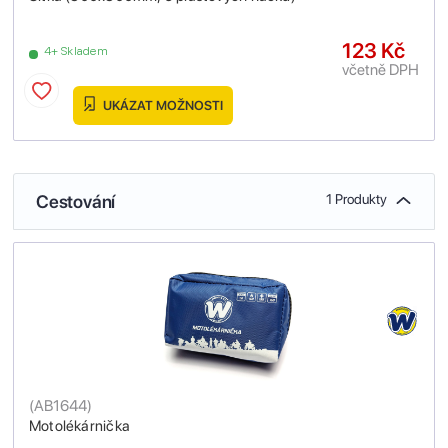
123 Kč
4+ Skladem
včetně DPH
UKÁZAT MOŽNOSTI
Cestování
1 Produkty
(
AB1644
)
Motolékárnička