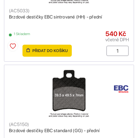
(
AC5033
)
Brzdové destičky EBC sintrované (HH) - přední
540 Kč
1 Skladem
včetně DPH
PŘIDAT DO KOŠÍKU
(
AC5150
)
Brzdové destičky EBC standard (GG) - přední