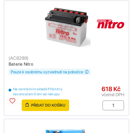
(
AC8289
)
Baterie Nitro
Pouze k osobnímu vyzvednutí na pobočce
618 Kč
Na centrálním skladě Přibližný
včetně DPH
čas doručení 9 dní od nákupu
PŘIDAT DO KOŠÍKU