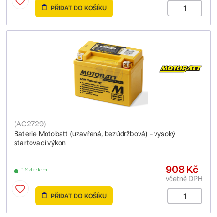
PŘIDAT DO KOŠÍKU
(
AC2729
)
Baterie Motobatt (uzavřená, bezúdržbová) - vysoký
startovací výkon
908 Kč
1 Skladem
včetně DPH
PŘIDAT DO KOŠÍKU