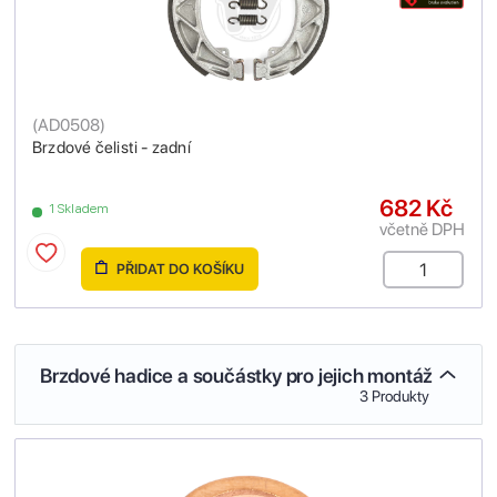
(
AD0508
)
Brzdové čelisti - zadní
682 Kč
1 Skladem
včetně DPH
PŘIDAT DO KOŠÍKU
Brzdové hadice a součástky pro jejich montáž
3 Produkty