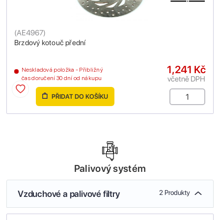
(
AE4967
)
Brzdový kotouč přední
1,241 Kč
Neskladová položka - Přibližný
včetně DPH
čas doručení 30 dní od nákupu
PŘIDAT DO KOŠÍKU
Palivový systém
Vzduchové a palivové filtry
2 Produkty