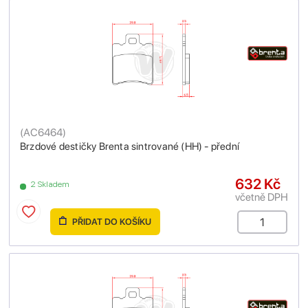
(
AC6464
)
Brzdové destičky Brenta sintrované (HH) - přední
632 Kč
2 Skladem
včetně DPH
PŘIDAT DO KOŠÍKU