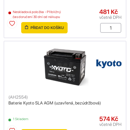
481 Kč
Neskladová položka - Přibližný
včetně DPH
čas doručení 30 dní od nákupu
PŘIDAT DO KOŠÍKU
(
AH2554
)
Baterie Kyoto SLA AGM (uzavřená, bezúdržbová)
574 Kč
1 Skladem
včetně DPH