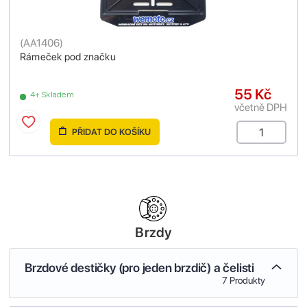
(
AA1406
)
Rámeček pod značku
55 Kč
4+ Skladem
včetně DPH
PŘIDAT DO KOŠÍKU
Brzdy
Brzdové destičky (pro jeden brzdič) a čelisti
7 Produkty