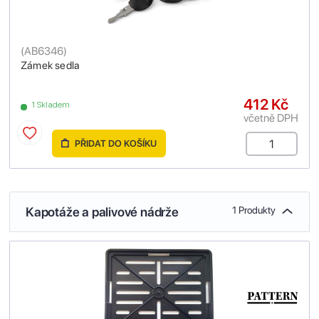
(
AB6346
)
Zámek sedla
412 Kč
1 Skladem
včetně DPH
PŘIDAT DO KOŠÍKU
Kapotáže a palivové nádrže
1 Produkty