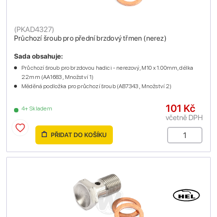
(
PKAD4327
)
Průchozí šroub pro přední brzdový třmen (nerez)
Sada obsahuje:
Průchozí šroub pro brzdovou hadici - nerezový, M10 x 1.00mm, délka
22mm (AA1683 , Množství 1)
Měděná podložka pro průchozí šroub (AB7343 , Množství 2)
101 Kč
4+ Skladem
včetně DPH
PŘIDAT DO KOŠÍKU