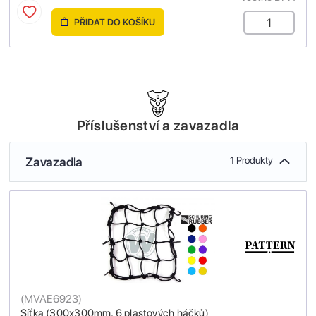
PŘIDAT DO KOŠÍKU
Příslušenství a zavazadla
Zavazadla
1 Produkty
(
MVAE6923
)
Síťka (300x300mm, 6 plastových háčků)