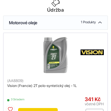
Údržba
Motorové oleje
1 Produkty
(
AA8809
)
Vision (Francie) 2T polo-syntetický olej - 1L
341 Kč
3 Skladem
včetně DPH