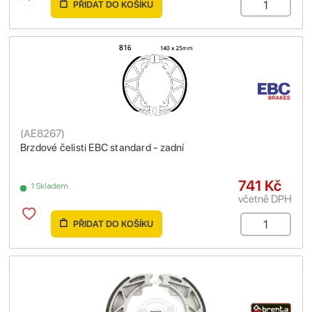
PŘIDAT DO KOŠÍKU
(
AE8267
)
Brzdové čelisti EBC standard - zadní
741 Kč
1 Skladem
včetně DPH
PŘIDAT DO KOŠÍKU