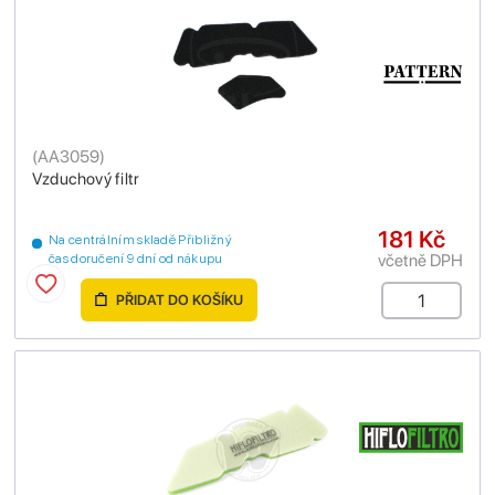
(
AA3059
)
Vzduchový filtr
181 Kč
Na centrálním skladě Přibližný
včetně DPH
čas doručení 9 dní od nákupu
PŘIDAT DO KOŠÍKU