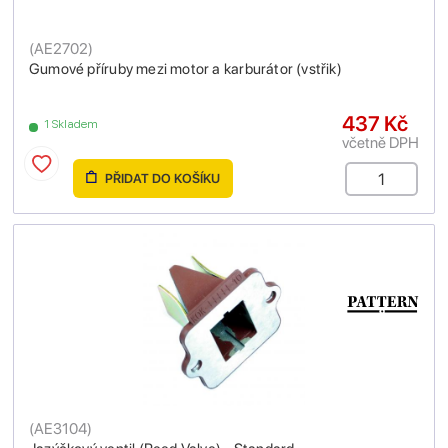
(
AE2702
)
Gumové příruby mezi motor a karburátor (vstřik)
437 Kč
1 Skladem
včetně DPH
PŘIDAT DO KOŠÍKU
(
AE3104
)