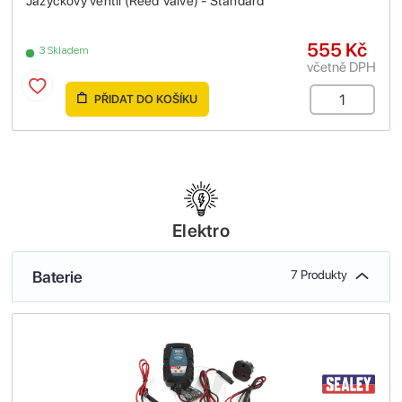
Jazýčkový ventil (Reed Valve) - Standard
555 Kč
3 Skladem
včetně DPH
PŘIDAT DO KOŠÍKU
Elektro
Baterie
7 Produkty