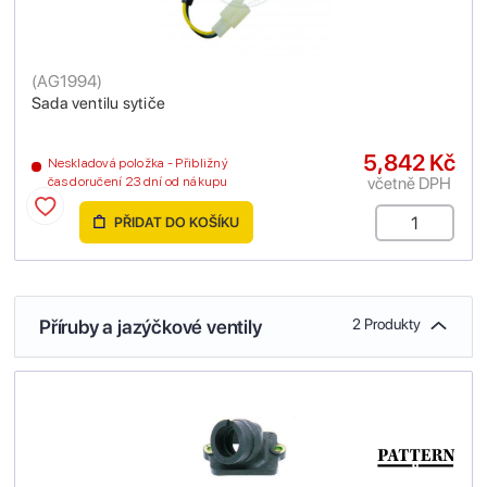
(
AG1994
)
Sada ventilu sytiče
5,842 Kč
Neskladová položka - Přibližný
včetně DPH
čas doručení 23 dní od nákupu
PŘIDAT DO KOŠÍKU
Příruby a jazýčkové ventily
2 Produkty