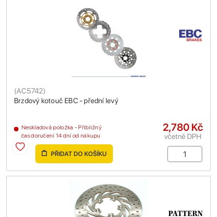
(
AC5742
)
Brzdový kotouč EBC - přední levý
2,780 Kč
Neskladová položka - Přibližný
včetně DPH
čas doručení 14 dní od nákupu
PŘIDAT DO KOŠÍKU