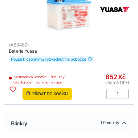
(
AB3482
)
Baterie Yuasa
Pouze k osobnímu vyzvednutí na pobočce
852 Kč
Neskladová položka - Přibližný
včetně DPH
čas doručení 5 dní od nákupu
PŘIDAT DO KOŠÍKU
Blinkry
1 Produkty