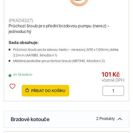
(
PKAD4327
)
Průchozí šroub pro přední brzdovou pumpu (nerez) -
jednoduchý
Sada obsahuje:
Průchozí šroub pro brzdovou hadici - nerezový, M10 x 1.00mm, délka
22mm (AA1683 , Množství 1)
Měděná podložka pro průchozí šroub (AB7343 , Množství 2)
101 Kč
4+ Skladem
včetně DPH
PŘIDAT DO KOŠÍKU
Brzdové kotouče
2 Produkty