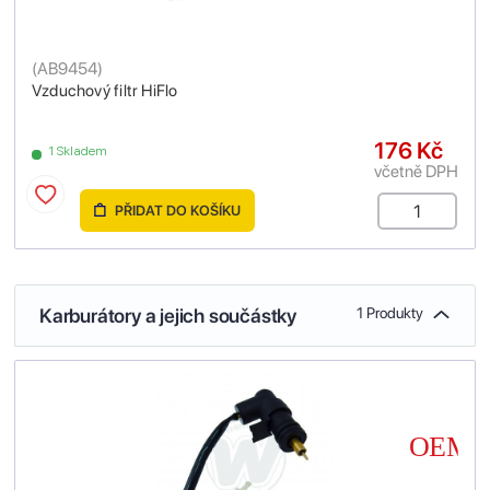
(
AB9454
)
Vzduchový filtr HiFlo
176 Kč
1 Skladem
včetně DPH
PŘIDAT DO KOŠÍKU
Karburátory a jejich součástky
1 Produkty