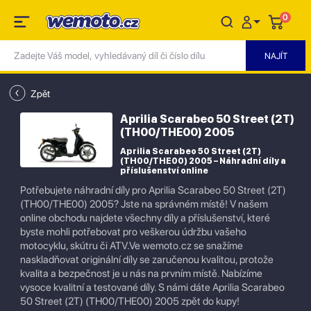
0
Zpět
Aprilia Scarabeo 50 Street (2T)
(TH00/THE00) 2005
Aprilia Scarabeo 50 Street (2T)
(TH00/THE00) 2005 – Náhradní díly a
příslušenství online
Potřebujete náhradní díly pro Aprilia Scarabeo 50 Street (2T)
(TH00/THE00) 2005? Jste na správném místě! V našem
online obchodu najdete všechny díly a příslušenství, které
byste mohli potřebovat pro veškerou údržbu vašeho
motocyklu, skútru či ATV.Ve wemoto.cz se snažíme
naskladňovat originální díly se zaručenou kvalitou, protože
kvalita a bezpečnost je u nás na prvním místě. Nabízíme
vysoce kvalitní a testované díly. S námi dáte Aprilia Scarabeo
50 Street (2T) (TH00/THE00) 2005 zpět do kupy!