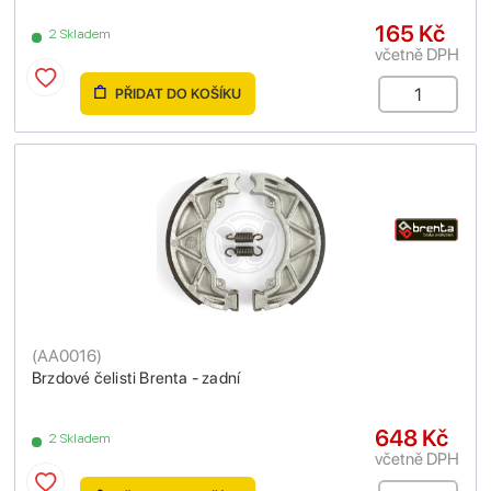
165 Kč
2 Skladem
včetně DPH
PŘIDAT DO KOŠÍKU
(
AA0016
)
Brzdové čelisti Brenta - zadní
648 Kč
2 Skladem
včetně DPH