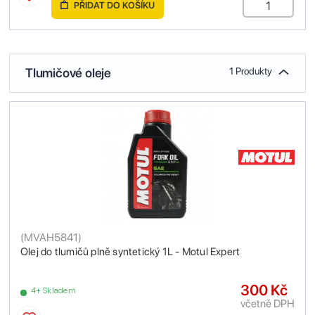
PŘIDAT DO KOŠÍKU
Tlumičové oleje
1 Produkty
(
MVAH5841
)
Olej do tlumičů plně syntetický 1L - Motul Expert
300 Kč
4+ Skladem
včetně DPH