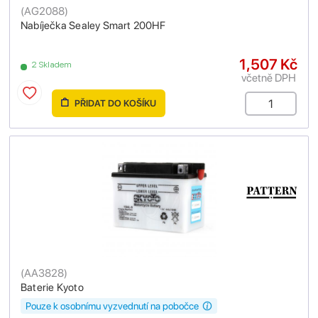
(
AG2088
)
Nabíječka Sealey Smart 200HF
1,507 Kč
2 Skladem
včetně DPH
PŘIDAT DO KOŠÍKU
(
AA3828
)
Baterie Kyoto
Pouze k osobnímu vyzvednutí na pobočce