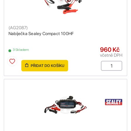
(
AG2087
)
Nabíječka Sealey Compact 100HF
960 Kč
3 Skladem
včetně DPH
PŘIDAT DO KOŠÍKU