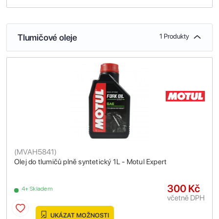
Tlumičové oleje
1 Produkty
(
MVAH5841
)
Olej do tlumičů plně syntetický 1L - Motul Expert
300 Kč
4+ Skladem
včetně DPH
UKÁZAT MOŽNOSTI