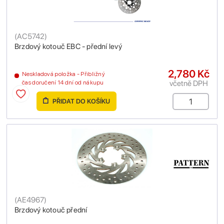
(
AC5742
)
Brzdový kotouč EBC - přední levý
2,780 Kč
Neskladová položka - Přibližný
včetně DPH
čas doručení 14 dní od nákupu
PŘIDAT DO KOŠÍKU
(
AE4967
)
Brzdový kotouč přední