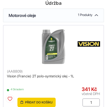
Údržba
Motorové oleje
1 Produkty
(
AA8809
)
Vision (Francie) 2T polo-syntetický olej - 1L
341 Kč
4 Skladem
včetně DPH
PŘIDAT DO KOŠÍKU