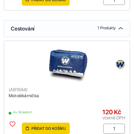
Cestování
1 Produkty
(
AB1644
)
Motolékárnička
120 Kč
4+ Skladem
včetně DPH
PŘIDAT DO KOŠÍKU