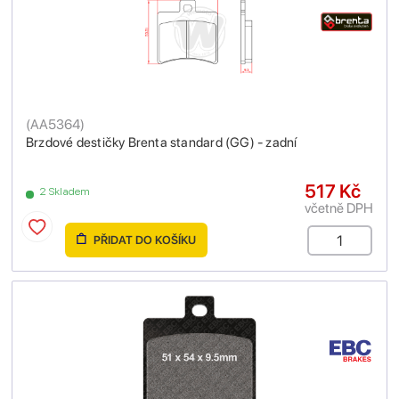
(
AA5364
)
Brzdové destičky Brenta standard (GG) - zadní
517 Kč
2 Skladem
včetně DPH
PŘIDAT DO KOŠÍKU