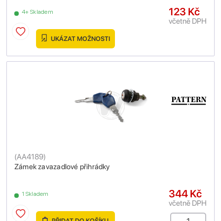
123 Kč
4+ Skladem
včetně DPH
UKÁZAT MOŽNOSTI
(
AA4189
)
Zámek zavazadlové přihrádky
344 Kč
1 Skladem
včetně DPH
PŘIDAT DO KOŠÍKU