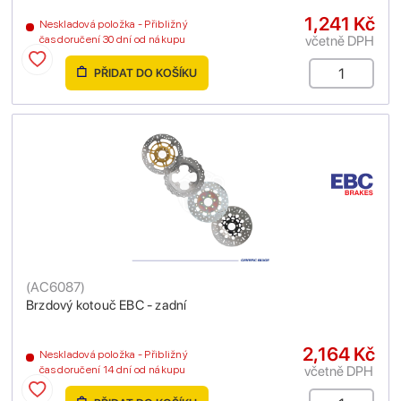
1,241 Kč
Neskladová položka - Přibližný
včetně DPH
čas doručení 30 dní od nákupu
PŘIDAT DO KOŠÍKU
(
AC6087
)
Brzdový kotouč EBC - zadní
2,164 Kč
Neskladová položka - Přibližný
včetně DPH
čas doručení 14 dní od nákupu