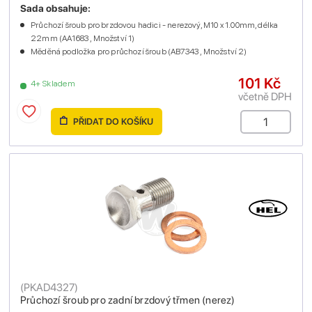
Sada obsahuje:
Průchozí šroub pro brzdovou hadici - nerezový, M10 x 1.00mm, délka
22mm (AA1683 , Množství 1)
Měděná podložka pro průchozí šroub (AB7343 , Množství 2)
101 Kč
4+ Skladem
včetně DPH
PŘIDAT DO KOŠÍKU
(
PKAD4327
)
Průchozí šroub pro zadní brzdový třmen (nerez)