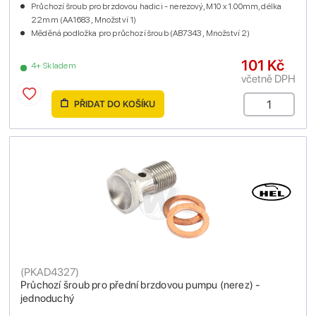
Průchozí šroub pro brzdovou hadici - nerezový, M10 x 1.00mm, délka
22mm (AA1683 , Množství 1)
Měděná podložka pro průchozí šroub (AB7343 , Množství 2)
101 Kč
4+ Skladem
včetně DPH
PŘIDAT DO KOŠÍKU
(
PKAD4327
)
Průchozí šroub pro přední brzdovou pumpu (nerez) -
jednoduchý