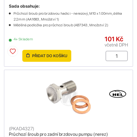
Sada obsahuje:
Průchozí šroub pro brzdovou hadici - nerezový, M10 x 1.00mm, délka
22mm (AA1683 , Množství 1)
Měděná podložka pro průchozí šroub (AB7343 , Množství 2)
101 Kč
4+ Skladem
včetně DPH
PŘIDAT DO KOŠÍKU
(
PKAD4327
)
Průchozí šroub pro zadní brzdovou pumpu (nerez)