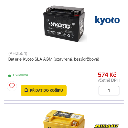
(
AH2554
)
Baterie Kyoto SLA AGM (uzavřená, bezúdržbová)
574 Kč
1 Skladem
včetně DPH
PŘIDAT DO KOŠÍKU