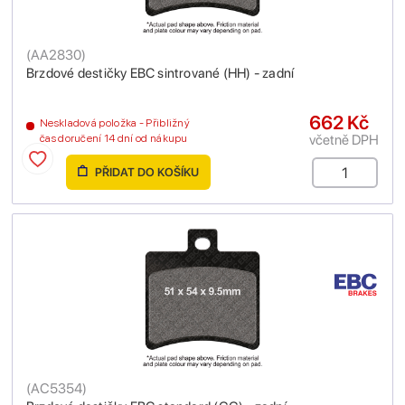
(
AA2830
)
Brzdové destičky EBC sintrované (HH) - zadní
662 Kč
Neskladová položka - Přibližný
včetně DPH
čas doručení 14 dní od nákupu
PŘIDAT DO KOŠÍKU
(
AC5354
)