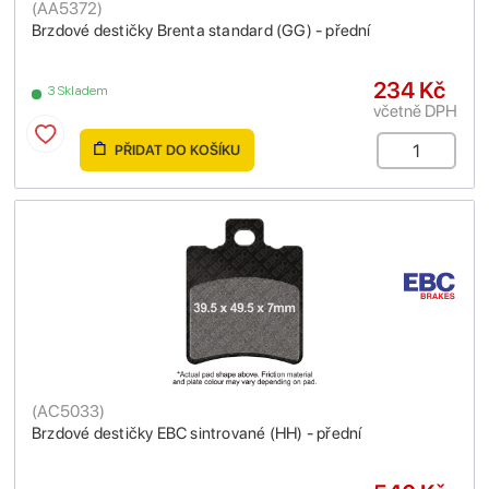
(
AA5372
)
Brzdové destičky Brenta standard (GG) - přední
234 Kč
3 Skladem
včetně DPH
PŘIDAT DO KOŠÍKU
(
AC5033
)
Brzdové destičky EBC sintrované (HH) - přední