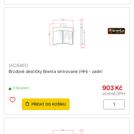
(
AC6461
)
Brzdové destičky Brenta sintrované (HH) - zadní
903 Kč
3 Skladem
včetně DPH
PŘIDAT DO KOŠÍKU