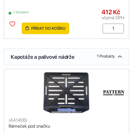
412 Kč
1 Skladem
včetně DPH
PŘIDAT DO KOŠÍKU
Kapotáže a palivové nádrže
1 Produkty
(
AA1406
)
Rámeček pod značku