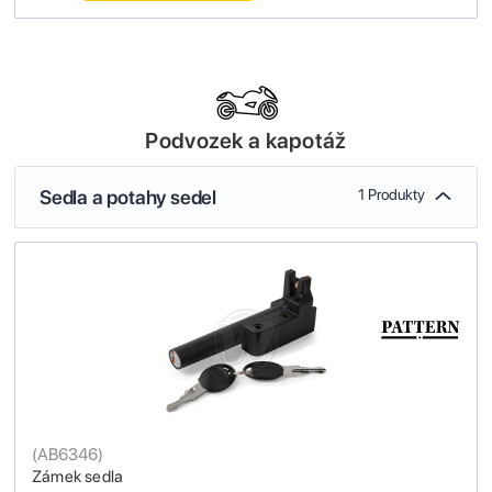
Podvozek a kapotáž
Sedla a potahy sedel
1 Produkty
(
AB6346
)
Zámek sedla