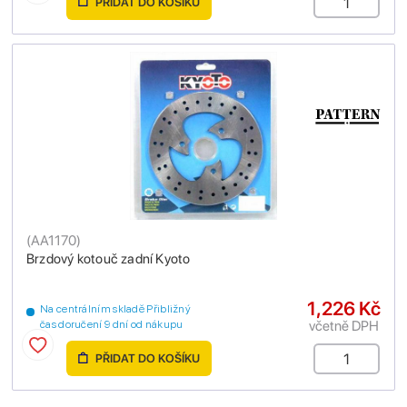
PŘIDAT DO KOŠÍKU
(
AA1170
)
Brzdový kotouč zadní Kyoto
1,226 Kč
Na centrálním skladě Přibližný
včetně DPH
čas doručení 9 dní od nákupu
PŘIDAT DO KOŠÍKU