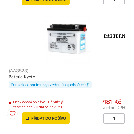
(
AA3828
)
Baterie Kyoto
Pouze k osobnímu vyzvednutí na pobočce
481 Kč
Neskladová položka - Přibližný
včetně DPH
čas doručení 30 dní od nákupu
PŘIDAT DO KOŠÍKU