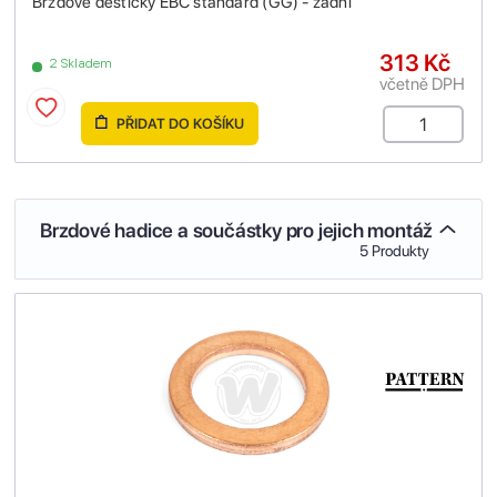
Brzdové destičky EBC standard (GG) - zadní
313 Kč
2 Skladem
včetně DPH
PŘIDAT DO KOŠÍKU
Brzdové hadice a součástky pro jejich montáž
5 Produkty