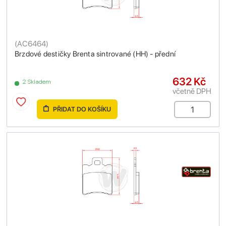
(
AC6464
)
Brzdové destičky Brenta sintrované (HH) - přední
632 Kč
2 Skladem
včetně DPH
PŘIDAT DO KOŠÍKU