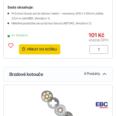
Sada obsahuje:
Průchozí šroub pro brzdovou hadici - nerezový, M10 x 1.00mm, délka
22mm (AA1683 , Množství 1)
Měděná podložka pro průchozí šroub (AB7343 , Množství 2)
101 Kč
4+ Skladem
včetně DPH
PŘIDAT DO KOŠÍKU
Brzdové kotouče
4 Produkty