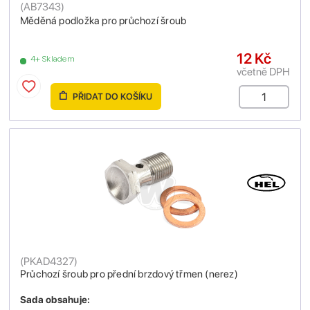
(
AB7343
)
Měděná podložka pro průchozí šroub
12 Kč
4+ Skladem
včetně DPH
PŘIDAT DO KOŠÍKU
(
PKAD4327
)
Průchozí šroub pro přední brzdový třmen (nerez)
Sada obsahuje: