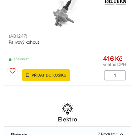
(
AB1247
)
Palivový kohout
416 Kč
1 Skladem
včetně DPH
PŘIDAT DO KOŠÍKU
Elektro
Baterie
7 Produkty