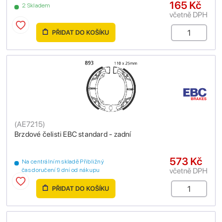
165 Kč
2 Skladem
včetně DPH
PŘIDAT DO KOŠÍKU
(
AE7215
)
Brzdové čelisti EBC standard - zadní
573 Kč
Na centrálním skladě Přibližný
včetně DPH
čas doručení 9 dní od nákupu
PŘIDAT DO KOŠÍKU