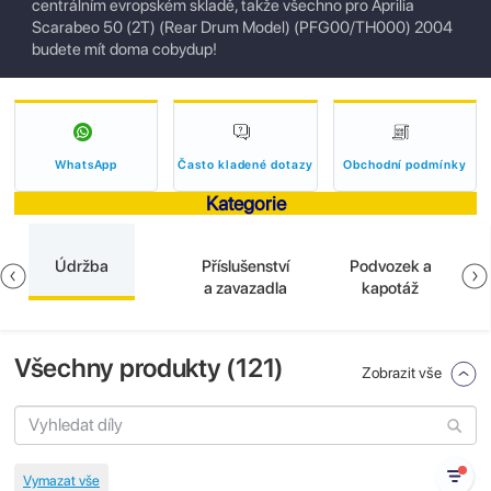
centrálním evropském skladě, takže všechno pro Aprilia
Scarabeo 50 (2T) (Rear Drum Model) (PFG00/TH000) 2004
budete mít doma cobydup!
WhatsApp
Často kladené dotazy
Obchodní podmínky
Kategorie
Údržba
Příslušenství
Podvozek a
a zavazadla
kapotáž
Všechny produkty (
121
)
Zobrazit vše