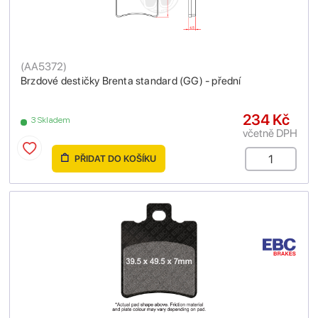
(
AA5372
)
Brzdové destičky Brenta standard (GG) - přední
234 Kč
3 Skladem
včetně DPH
PŘIDAT DO KOŠÍKU