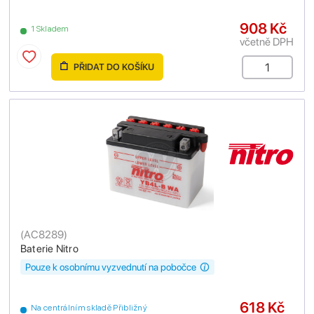
908 Kč
1 Skladem
včetně DPH
PŘIDAT DO KOŠÍKU
(
AC8289
)
Baterie Nitro
Pouze k osobnímu vyzvednutí na pobočce
618 Kč
Na centrálním skladě Přibližný