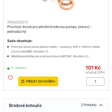
(
PKAD4327
)
Průchozí šroub pro přední brzdovou pumpu (nerez) -
jednoduchý
Sada obsahuje:
Průchozí šroub pro brzdovou hadici - nerezový, M10 x 1.00mm, délka
22mm (AA1683 , Množství 1)
Měděná podložka pro průchozí šroub (AB7343 , Množství 2)
101 Kč
4+ Skladem
včetně DPH
PŘIDAT DO KOŠÍKU
Brzdové kotouče
2 Produkty