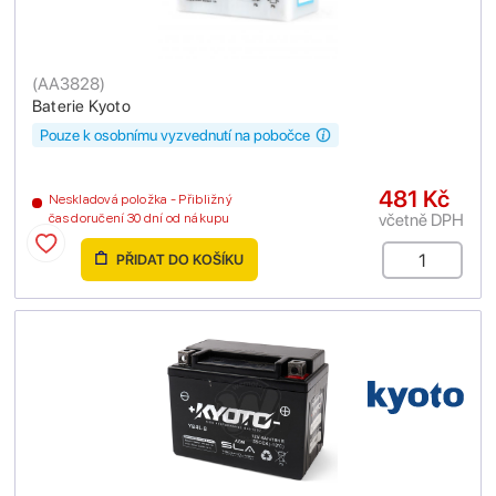
(
AA3828
)
Baterie Kyoto
Pouze k osobnímu vyzvednutí na pobočce
481 Kč
Neskladová položka - Přibližný
včetně DPH
čas doručení 30 dní od nákupu
PŘIDAT DO KOŠÍKU