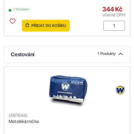
344 Kč
1 Skladem
včetně DPH
PŘIDAT DO KOŠÍKU
Cestování
1 Produkty
(
AB1644
)
Motolékárnička