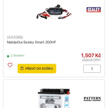
(
AG2088
)
Nabíječka Sealey Smart 200HF
1,507 Kč
2 Skladem
včetně DPH
PŘIDAT DO KOŠÍKU