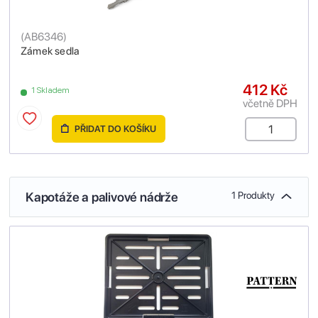
(
AB6346
)
Zámek sedla
412 Kč
1 Skladem
včetně DPH
PŘIDAT DO KOŠÍKU
Kapotáže a palivové nádrže
1 Produkty