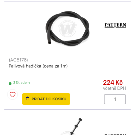
(
AC5176
)
Palivová hadička (cena za 1m)
224 Kč
3 Skladem
včetně DPH
PŘIDAT DO KOŠÍKU