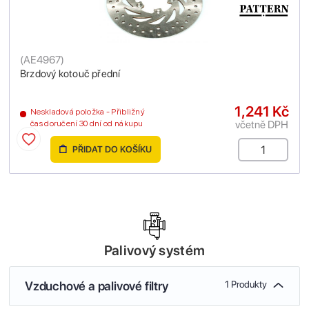
(
AE4967
)
Brzdový kotouč přední
1,241 Kč
Neskladová položka - Přibližný
včetně DPH
čas doručení 30 dní od nákupu
PŘIDAT DO KOŠÍKU
Palivový systém
Vzduchové a palivové filtry
1 Produkty