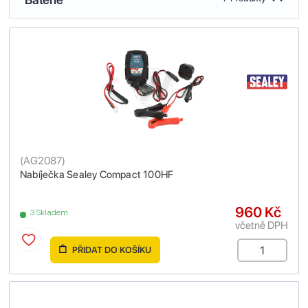
(
AG2087
)
Nabíječka Sealey Compact 100HF
960 Kč
3 Skladem
včetně DPH
PŘIDAT DO KOŠÍKU