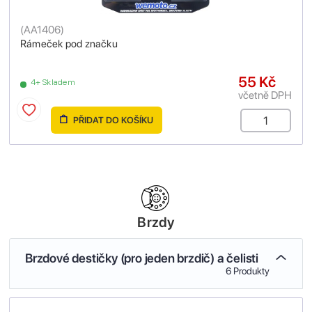
(
AA1406
)
Rámeček pod značku
55 Kč
4+ Skladem
včetně DPH
PŘIDAT DO KOŠÍKU
Brzdy
Brzdové destičky (pro jeden brzdič) a čelisti
6 Produkty