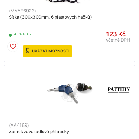
(
MVAE6923
)
Síťka (300x300mm, 6 plastových háčků)
123 Kč
4+ Skladem
včetně DPH
UKÁZAT MOŽNOSTI
(
AA4189
)
Zámek zavazadlové přihrádky