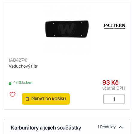
(
AB4274
)
Vzduchový filtr
93 Kč
4+ Skladem
včetně DPH
PŘIDAT DO KOŠÍKU
Karburátory a jejich součástky
1 Produkty