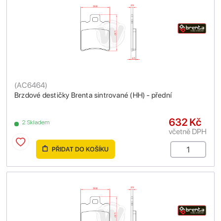
(
AC6464
)
Brzdové destičky Brenta sintrované (HH) - přední
632 Kč
2 Skladem
včetně DPH
PŘIDAT DO KOŠÍKU