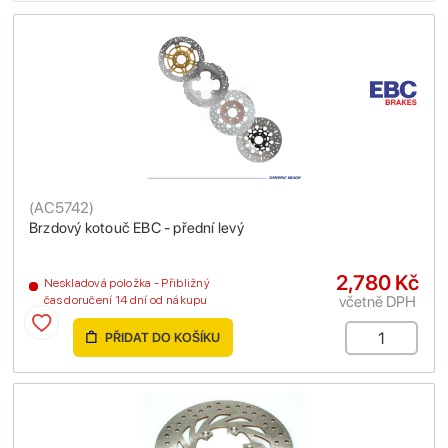
(
AC5742
)
Brzdový kotouč EBC - přední levý
2,780 Kč
Neskladová položka - Přibližný
včetně DPH
čas doručení 14 dní od nákupu
PŘIDAT DO KOŠÍKU