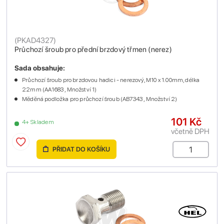
(
PKAD4327
)
Průchozí šroub pro přední brzdový třmen (nerez)
Sada obsahuje:
Průchozí šroub pro brzdovou hadici - nerezový, M10 x 1.00mm, délka
22mm (AA1683 , Množství 1)
Měděná podložka pro průchozí šroub (AB7343 , Množství 2)
101 Kč
4+ Skladem
včetně DPH
PŘIDAT DO KOŠÍKU