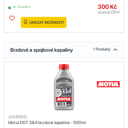
300 Kč
4+ Skladem
včetně DPH
UKÁZAT MOŽNOSTI
Brzdové a spojkové kapaliny
1 Produkty
(
AA8993
)
Motul DOT 3&4 brzdová kapalina - 500ml