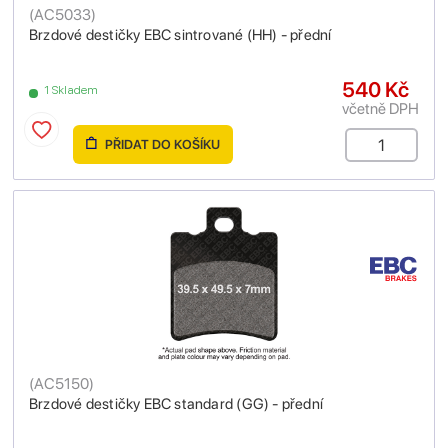
(
AC5033
)
Brzdové destičky EBC sintrované (HH) - přední
540 Kč
1 Skladem
včetně DPH
PŘIDAT DO KOŠÍKU
(
AC5150
)
Brzdové destičky EBC standard (GG) - přední