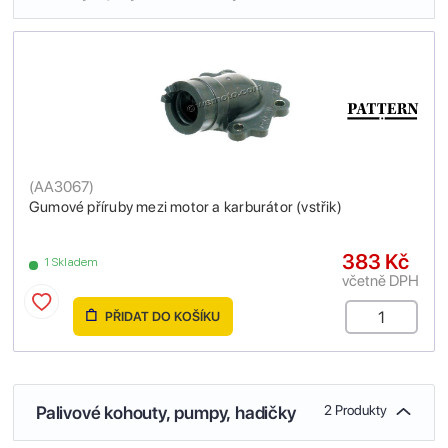
(
AA3067
)
Gumové příruby mezi motor a karburátor (vstřik)
383 Kč
1 Skladem
včetně DPH
PŘIDAT DO KOŠÍKU
Palivové kohouty, pumpy, hadičky
2 Produkty