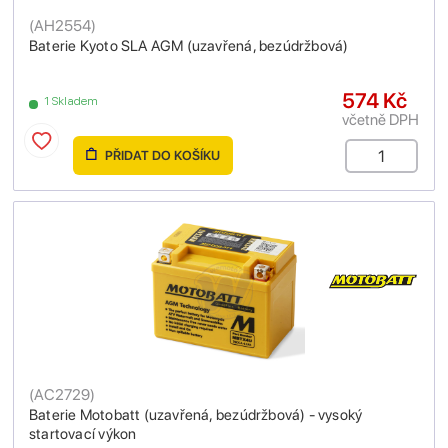
(
AH2554
)
Baterie Kyoto SLA AGM (uzavřená, bezúdržbová)
574 Kč
1 Skladem
včetně DPH
PŘIDAT DO KOŠÍKU
(
AC2729
)
Baterie Motobatt (uzavřená, bezúdržbová) - vysoký
startovací výkon