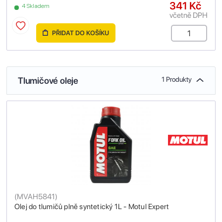
341 Kč
4 Skladem
včetně DPH
PŘIDAT DO KOŠÍKU
Tlumičové oleje
1 Produkty
(
MVAH5841
)
Olej do tlumičů plně syntetický 1L - Motul Expert