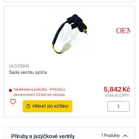
(
AG1994
)
Sada ventilu sytiče
5,842 Kč
Neskladová položka - Přibližný
včetně DPH
čas doručení 23 dní od nákupu
PŘIDAT DO KOŠÍKU
Příruby a jazýčkové ventily
1 Produkty