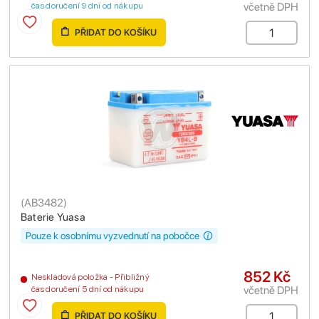
včetně DPH
čas doručení 9 dní od nákupu
PŘIDAT DO KOŠÍKU
(
AB3482
)
Baterie Yuasa
Pouze k osobnímu vyzvednutí na pobočce
852 Kč
Neskladová položka - Přibližný
včetně DPH
čas doručení 5 dní od nákupu
PŘIDAT DO KOŠÍKU