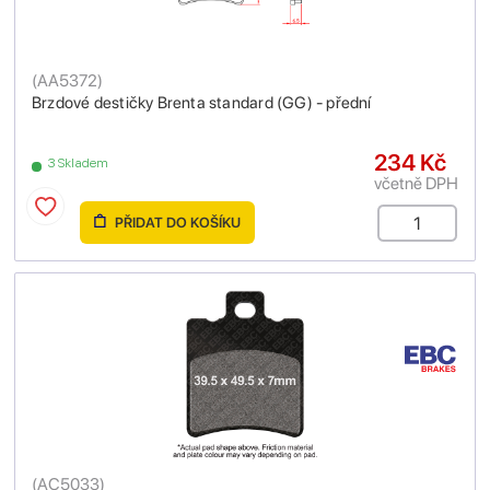
(
AA5372
)
Brzdové destičky Brenta standard (GG) - přední
234 Kč
3 Skladem
včetně DPH
PŘIDAT DO KOŠÍKU
(
AC5033
)