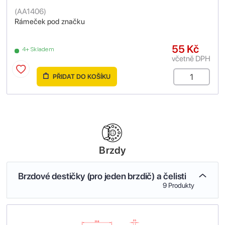
(
AA1406
)
Rámeček pod značku
55 Kč
4+ Skladem
včetně DPH
PŘIDAT DO KOŠÍKU
Brzdy
Brzdové destičky (pro jeden brzdič) a čelisti
9 Produkty