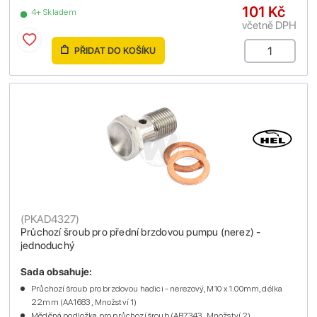
101 Kč
4+ Skladem
včetně DPH
PŘIDAT DO KOŠÍKU
(
PKAD4327
)
Průchozí šroub pro přední brzdovou pumpu (nerez) -
jednoduchý
Sada obsahuje:
Průchozí šroub pro brzdovou hadici - nerezový, M10 x 1.00mm, délka
22mm (AA1683 , Množství 1)
Měděná podložka pro průchozí šroub (AB7343 , Množství 2)