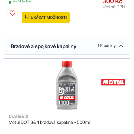
300 Kč
4+ Skladem
včetně DPH
UKÁZAT MOŽNOSTI
Brzdové a spojkové kapaliny
1 Produkty
(
AA8993
)
Motul DOT 3&4 brzdová kapalina - 500ml