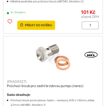
Měděná podložka pro průchozí šroub (AB7343 , Množství 2)
101 Kč
4+ Skladem
včetně DPH
PŘIDAT DO KOŠÍKU
(
PKAD4327
)
Průchozí šroub pro zadní brzdovou pumpu (nerez)
Sada obsahuje:
Průchozí šroub pro brzdovou hadici - nerezový, M10 x 1.00mm, délka
22mm (AA1683 , Množství 1)