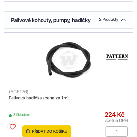
Palivové kohouty, pumpy, hadičky
2 Produkty
(
AC5176
)
Palivová hadička (cena za 1m)
224 Kč
3 Skladem
včetně DPH
PŘIDAT DO KOŠÍKU