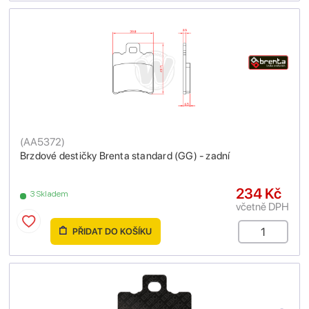
(
AA5372
)
Brzdové destičky Brenta standard (GG) - zadní
234 Kč
3 Skladem
včetně DPH
PŘIDAT DO KOŠÍKU