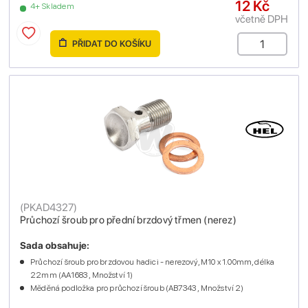
12 Kč
4+ Skladem
včetně DPH
PŘIDAT DO KOŠÍKU
(
PKAD4327
)
Průchozí šroub pro přední brzdový třmen (nerez)
Sada obsahuje:
Průchozí šroub pro brzdovou hadici - nerezový, M10 x 1.00mm, délka
22mm (AA1683 , Množství 1)
Měděná podložka pro průchozí šroub (AB7343 , Množství 2)