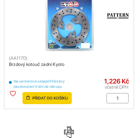
(
AA1170
)
Brzdový kotouč zadní Kyoto
1,226 Kč
Na centrálním skladě Přibližný
včetně DPH
čas doručení 9 dní od nákupu
PŘIDAT DO KOŠÍKU