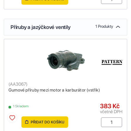
Příruby a jazýčkové ventily
1 Produkty
(
AA3067
)
Gumové příruby mezi motor a karburátor (vstřik)
383 Kč
1 Skladem
včetně DPH
PŘIDAT DO KOŠÍKU