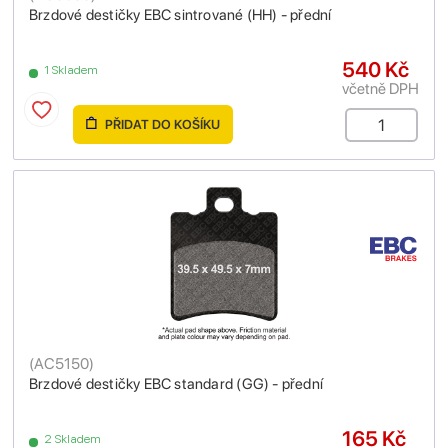
Brzdové destičky EBC sintrované (HH) - přední
540 Kč
1 Skladem
včetně DPH
PŘIDAT DO KOŠÍKU
(
AC5150
)
Brzdové destičky EBC standard (GG) - přední
165 Kč
2 Skladem