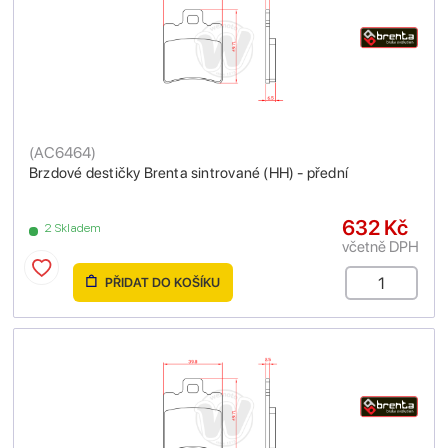
(
AC6464
)
Brzdové destičky Brenta sintrované (HH) - přední
632 Kč
2 Skladem
včetně DPH
PŘIDAT DO KOŠÍKU