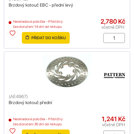
Brzdový kotouč EBC - přední levý
2,780 Kč
Neskladová položka - Přibližný
včetně DPH
čas doručení 14 dní od nákupu
PŘIDAT DO KOŠÍKU
(
AE4967
)
Brzdový kotouč přední
1,241 Kč
Neskladová položka - Přibližný
včetně DPH
čas doručení 30 dní od nákupu