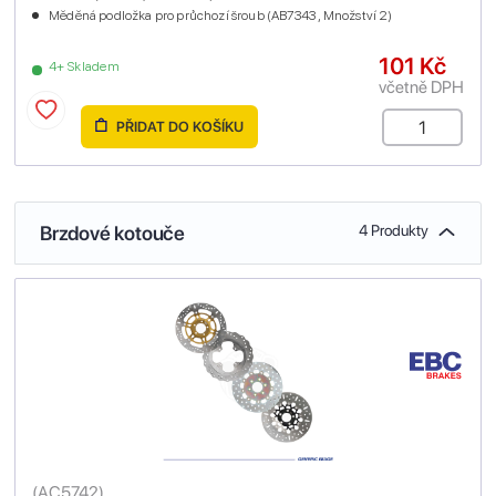
Měděná podložka pro průchozí šroub (AB7343 , Množství 2)
101 Kč
4+ Skladem
včetně DPH
PŘIDAT DO KOŠÍKU
Brzdové kotouče
4 Produkty
(
AC5742
)