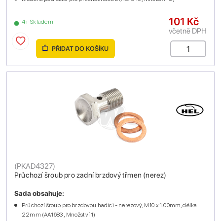
101 Kč
4+ Skladem
včetně DPH
PŘIDAT DO KOŠÍKU
(
PKAD4327
)
Průchozí šroub pro zadní brzdový třmen (nerez)
Sada obsahuje:
Průchozí šroub pro brzdovou hadici - nerezový, M10 x 1.00mm, délka
22mm (AA1683 , Množství 1)