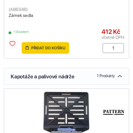
(
AB6346
)
Zámek sedla
412 Kč
1 Skladem
včetně DPH
PŘIDAT DO KOŠÍKU
Kapotáže a palivové nádrže
1 Produkty