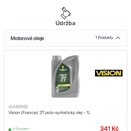
Údržba
Motorové oleje
1 Produkty
(
AA8809
)
Vision (Francie) 2T polo-syntetický olej - 1L
341 Kč
4 Skladem