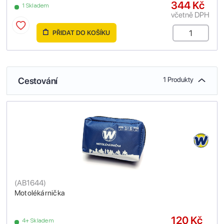
344 Kč
1 Skladem
včetně DPH
PŘIDAT DO KOŠÍKU
Cestování
1 Produkty
(
AB1644
)
Motolékárnička
120 Kč
4+ Skladem