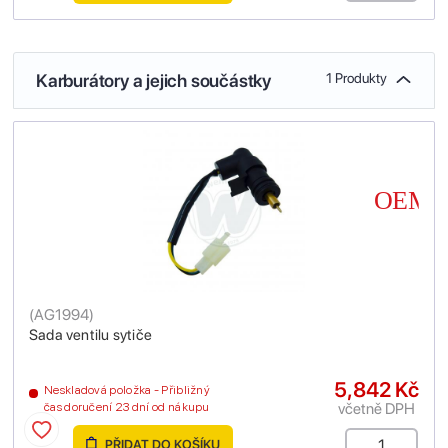
Karburátory a jejich součástky
1 Produkty
(
AG1994
)
Sada ventilu sytiče
5,842 Kč
Neskladová položka - Přibližný
včetně DPH
čas doručení 23 dní od nákupu
PŘIDAT DO KOŠÍKU