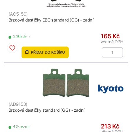
(
AC5150
)
Brzdové destičky EBC standard (GG) - zadní
165 Kč
2 Skladem
včetně DPH
PŘIDAT DO KOŠÍKU
(
AD9153
)
Brzdové destičky standard (GG) - zadní
213 Kč
4 Skladem
včetně DPH