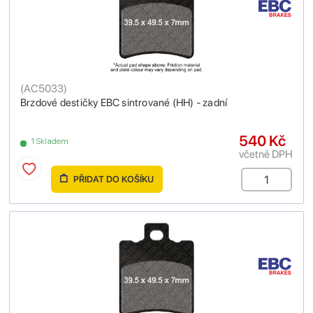
(
AC5033
)
Brzdové destičky EBC sintrované (HH) - zadní
540 Kč
1 Skladem
včetně DPH
PŘIDAT DO KOŠÍKU