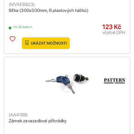
(
MVAE6923
)
Síťka (300x300mm, 6 plastových háčků)
123 Kč
4+ Skladem
včetně DPH
UKÁZAT MOŽNOSTI
(
AA4189
)
Zámek zavazadlové přihrádky