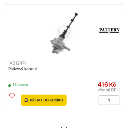
(
AB1247
)
Palivový kohout
416 Kč
1 Skladem
včetně DPH
PŘIDAT DO KOŠÍKU