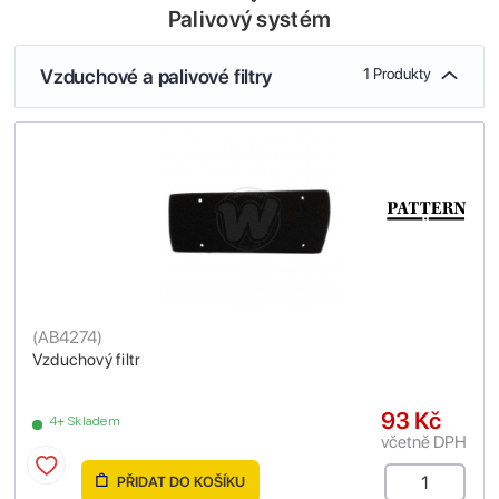
Palivový systém
Vzduchové a palivové filtry
1 Produkty
(
AB4274
)
Vzduchový filtr
93 Kč
4+ Skladem
včetně DPH
PŘIDAT DO KOŠÍKU