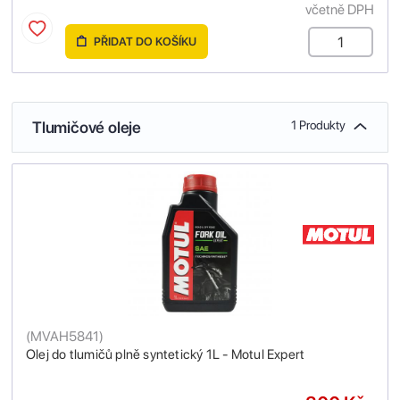
včetně DPH
PŘIDAT DO KOŠÍKU
Tlumičové oleje
1 Produkty
(
MVAH5841
)
Olej do tlumičů plně syntetický 1L - Motul Expert