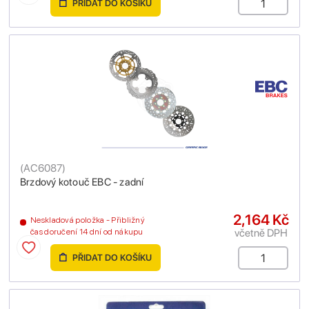
PŘIDAT DO KOŠÍKU
(
AC6087
)
Brzdový kotouč EBC - zadní
2,164 Kč
Neskladová položka - Přibližný
včetně DPH
čas doručení 14 dní od nákupu
PŘIDAT DO KOŠÍKU