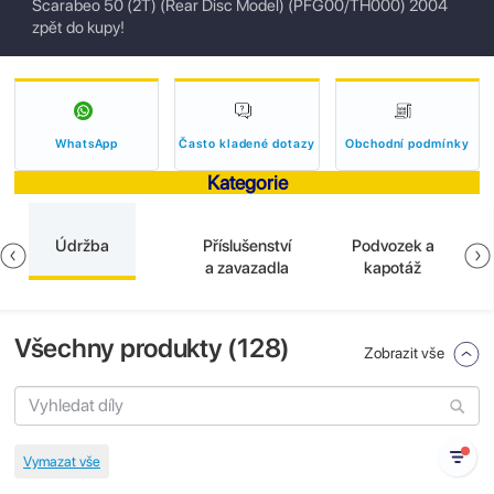
Scarabeo 50 (2T) (Rear Disc Model) (PFG00/TH000) 2004
zpět do kupy!
WhatsApp
Často kladené dotazy
Obchodní podmínky
Kategorie
Údržba
Příslušenství
Podvozek a
a zavazadla
kapotáž
Všechny produkty (
128
)
Zobrazit vše