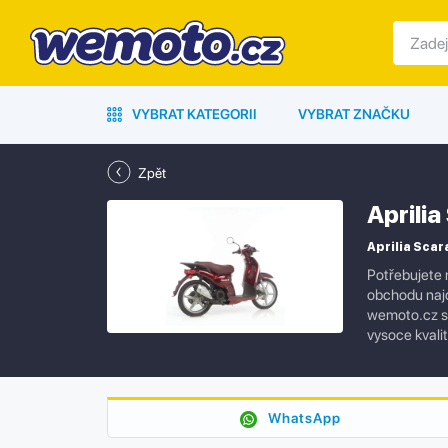
VYBRAT KATEGORII
VYBRAT ZNAČKU
Zpět
Aprili
Aprilia Scar
Potřebujete 
obchodu najd
wemoto.cz se
vysoce kvali
WhatsApp