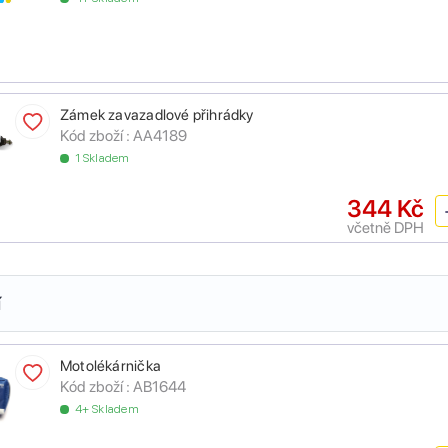
Zámek zavazadlové přihrádky
Kód zboží :
AA4189
1 Skladem
344 Kč
včetně DPH
í
Motolékárnička
Kód zboží :
AB1644
4+ Skladem