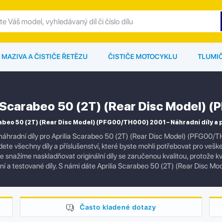
MAZIVA A ČISTIČE ŘETĚZU
ČISTIČE MOTOCYKLU
TLUMI
a Scarabeo 50 (2T) (Rear Disc Model)
abeo 50 (2T) (Rear Disc Model) (PFG00/TH000) 2001 – Náhradní díly a p
náhradní díly pro Aprilia Scarabeo 50 (2T) (Rear Disc Model) (PFG00/
ete všechny díly a příslušenství, které byste mohli potřebovat pro veš
 snažíme naskladňovat originální díly se zaručenou kvalitou, protože kv
tní a testované díly. S námi dáte Aprilia Scarabeo 50 (2T) (Rear Disc
Často kladené dotazy