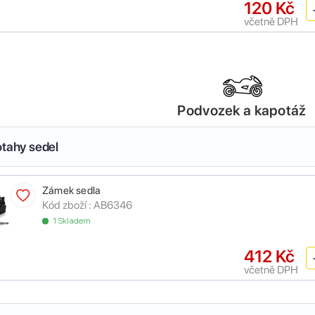
120 Kč
včetně DPH
Podvozek a kapotáž
otahy sedel
Zámek sedla
Kód zboží :
AB6346
1 Skladem
412 Kč
včetně DPH