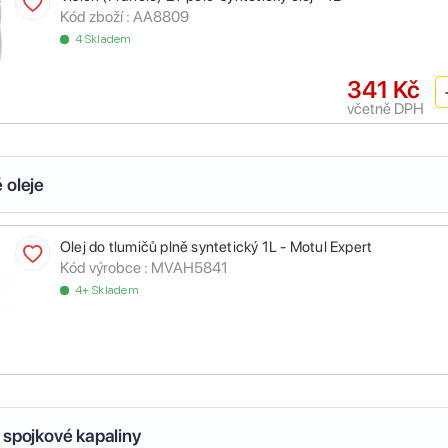
Kód zboží :
AA8809
4 Skladem
341 Kč
včetně DPH
 oleje
Olej do tlumičů plně syntetický 1L - Motul Expert
Kód výrobce :
MVAH5841
4+ Skladem
 spojkové kapaliny