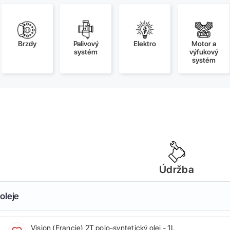
Brzdy
Palivový
Elektro
Motor a
systém
výfukový
systém
Údržba
oleje
Vision (Francie) 2T polo-syntetický olej - 1L