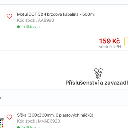
Motul DOT 3&4 brzdová kapalina - 500ml
Kód zboží :
AA8993
4+ Skladem
159 Kč
včetně DPH
Příslušenství a zavazad
a
Síťka (300x300mm, 6 plastových háčků)
Kód zboží :
MVAE6923
4+ Skladem