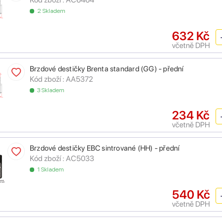
2 Skladem
632 Kč
včetně DPH
Brzdové destičky Brenta standard (GG) - přední
Kód zboží :
AA5372
3 Skladem
234 Kč
včetně DPH
Brzdové destičky EBC sintrované (HH) - přední
Kód zboží :
AC5033
1 Skladem
540 Kč
včetně DPH