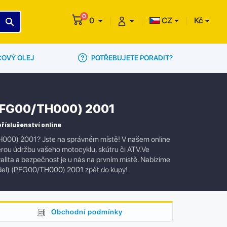
0
0
CZ
Kč
POTŘEBUJETE PORADIT?
ČOVÝ OLEJ
 (PFG00/TH000) 2001
říslušenství online
TH000) 2001? Jste na správném místě! V našem online
kerou údržbu vašeho motocyklu, skútru či ATV.Ve
alita a bezpečnost je u nás na prvním místě. Nabízíme
 Model) (PFG00/TH000) 2001 zpět do kupy!
Obchodní podmínky