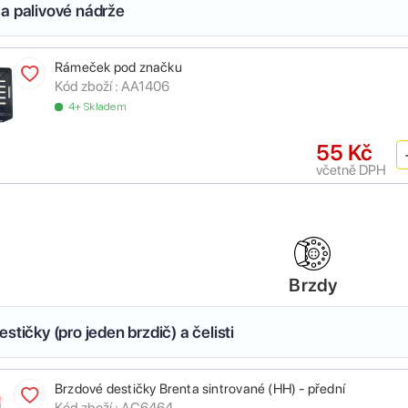
a palivové nádrže
Rámeček pod značku
Kód zboží :
AA1406
4+ Skladem
55 Kč
včetně DPH
Brzdy
stičky (pro jeden brzdič) a čelisti
Brzdové destičky Brenta sintrované (HH) - přední
Kód zboží :
AC6464