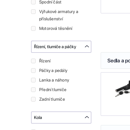
Spodní část
Výfukové armatury a
příslušenství
Motorová těsnění
Řízení, tlumiče a páčky
Sedla a p
Řízení
Páčky a pedály
Lanka a náhony
Přední tlumiče
Zadní tlumiče
Kola