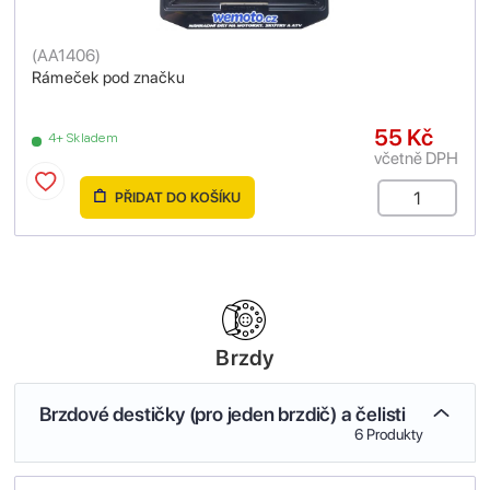
(
AA1406
)
Rámeček pod značku
55 Kč
4+ Skladem
včetně DPH
PŘIDAT DO KOŠÍKU
Brzdy
Brzdové destičky (pro jeden brzdič) a čelisti
6 Produkty