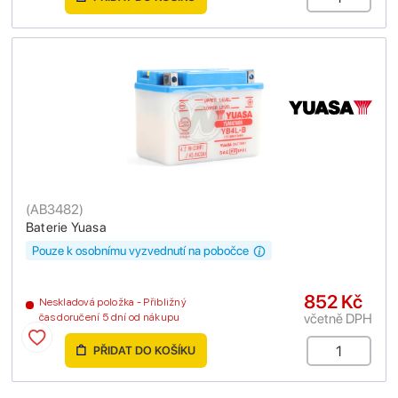
(
AB3482
)
Baterie Yuasa
Pouze k osobnímu vyzvednutí na pobočce
852 Kč
Neskladová položka - Přibližný
včetně DPH
čas doručení 5 dní od nákupu
PŘIDAT DO KOŠÍKU