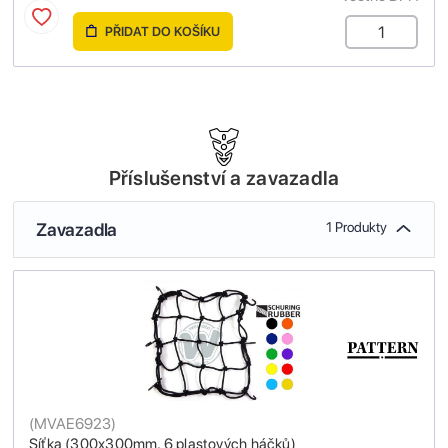
PŘIDAT DO KOŠÍKU
Příslušenství a zavazadla
Zavazadla
1 Produkty
(
MVAE6923
)
Síťka (300x300mm, 6 plastových háčků)