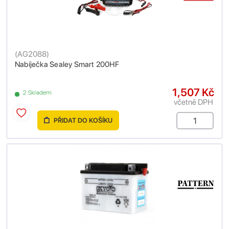
(
AG2088
)
Nabíječka Sealey Smart 200HF
1,507 Kč
2 Skladem
včetně DPH
PŘIDAT DO KOŠÍKU