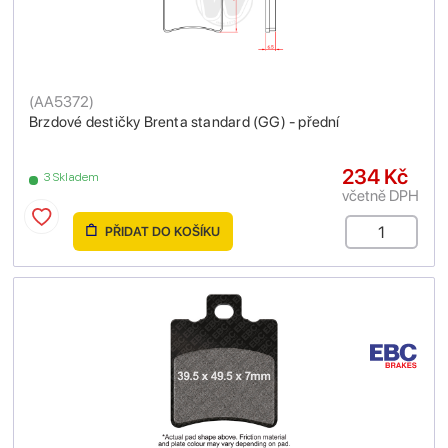
(
AA5372
)
Brzdové destičky Brenta standard (GG) - přední
234 Kč
3 Skladem
včetně DPH
PŘIDAT DO KOŠÍKU