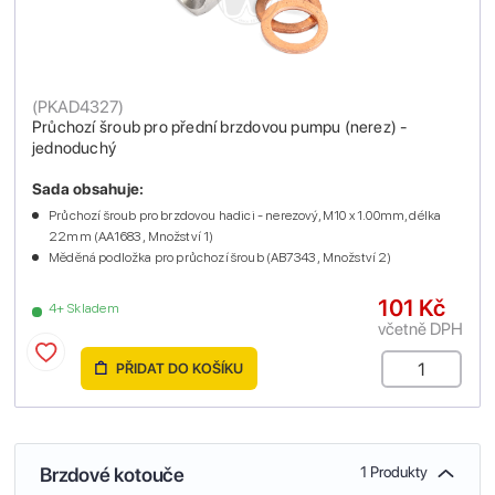
(
PKAD4327
)
Průchozí šroub pro přední brzdovou pumpu (nerez) -
jednoduchý
Sada obsahuje:
Průchozí šroub pro brzdovou hadici - nerezový, M10 x 1.00mm, délka
22mm (AA1683 , Množství 1)
Měděná podložka pro průchozí šroub (AB7343 , Množství 2)
101 Kč
4+ Skladem
včetně DPH
PŘIDAT DO KOŠÍKU
Brzdové kotouče
1 Produkty