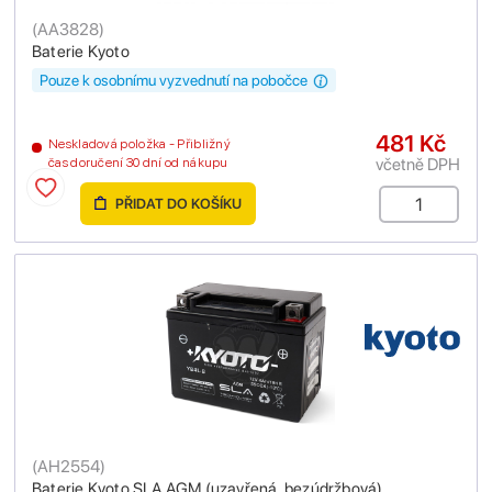
(
AA3828
)
Baterie Kyoto
Pouze k osobnímu vyzvednutí na pobočce
481 Kč
Neskladová položka - Přibližný
včetně DPH
čas doručení 30 dní od nákupu
PŘIDAT DO KOŠÍKU
(
AH2554
)
Baterie Kyoto SLA AGM (uzavřená, bezúdržbová)