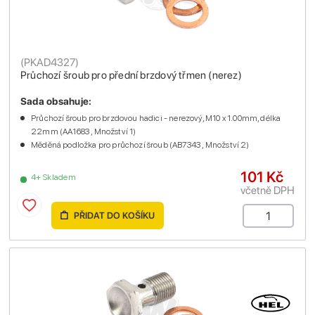
(
PKAD4327
)
Průchozí šroub pro přední brzdový třmen (nerez)
Sada obsahuje:
Průchozí šroub pro brzdovou hadici - nerezový, M10 x 1.00mm, délka
22mm (AA1683 , Množství 1)
Měděná podložka pro průchozí šroub (AB7343 , Množství 2)
101 Kč
4+ Skladem
včetně DPH
PŘIDAT DO KOŠÍKU