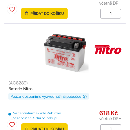
včetně DPH
PŘIDAT DO KOŠÍKU
(
AC8289
)
Baterie Nitro
Pouze k osobnímu vyzvednutí na pobočce
618 Kč
Na centrálním skladě Přibližný
včetně DPH
čas doručení 9 dní od nákupu
PŘIDAT DO KOŠÍKU