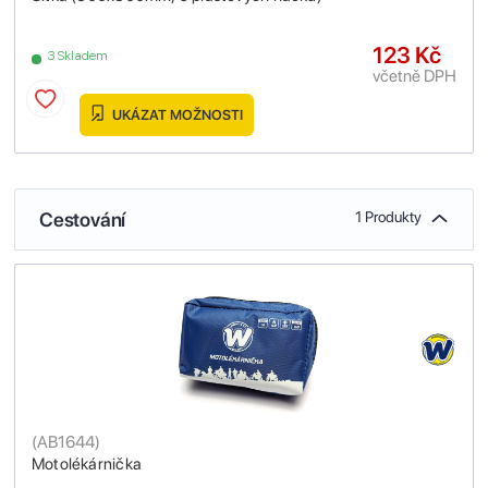
123 Kč
3 Skladem
včetně DPH
UKÁZAT MOŽNOSTI
Cestování
1 Produkty
(
AB1644
)
Motolékárnička