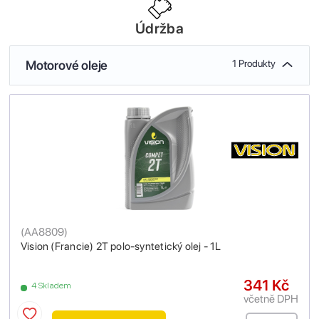
Údržba
Motorové oleje
1 Produkty
(
AA8809
)
Vision (Francie) 2T polo-syntetický olej - 1L
341 Kč
4 Skladem
včetně DPH