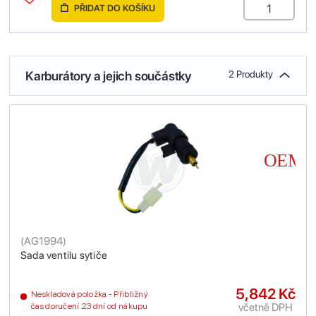
PŘIDAT DO KOŠÍKU
Karburátory a jejich součástky
2 Produkty
(
AG1994
)
Sada ventilu sytiče
5,842 Kč
Neskladová položka - Přibližný
včetně DPH
čas doručení 23 dní od nákupu