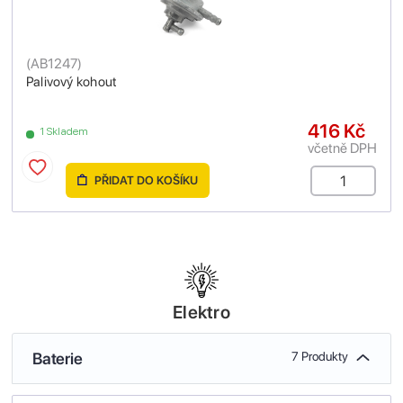
(
AB1247
)
Palivový kohout
416 Kč
1 Skladem
včetně DPH
PŘIDAT DO KOŠÍKU
Elektro
Baterie
7 Produkty