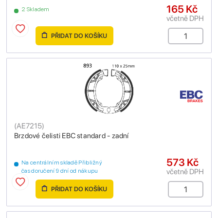
165 Kč
2 Skladem
včetně DPH
PŘIDAT DO KOŠÍKU
(
AE7215
)
Brzdové čelisti EBC standard - zadní
573 Kč
Na centrálním skladě Přibližný
včetně DPH
čas doručení 9 dní od nákupu
PŘIDAT DO KOŠÍKU