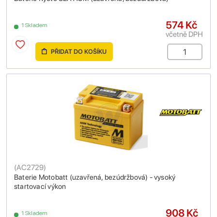
574 Kč
1 Skladem
včetně DPH
PŘIDAT DO KOŠÍKU
(
AC2729
)
Baterie Motobatt (uzavřená, bezúdržbová) - vysoký
startovací výkon
908 Kč
1 Skladem