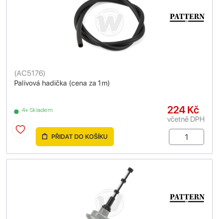
(
AC5176
)
Palivová hadička (cena za 1m)
224 Kč
4+ Skladem
včetně DPH
PŘIDAT DO KOŠÍKU