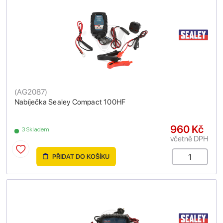
(
AG2087
)
Nabíječka Sealey Compact 100HF
960 Kč
3 Skladem
včetně DPH
PŘIDAT DO KOŠÍKU