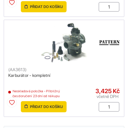
PŘIDAT DO KOŠÍKU
(
AA3613
)
Karburátor - kompletní
3,425 Kč
Neskladová položka - Přibližný
včetně DPH
čas doručení 23 dní od nákupu
PŘIDAT DO KOŠÍKU