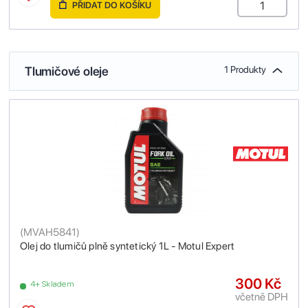
PŘIDAT DO KOŠÍKU
Tlumičové oleje
1 Produkty
(
MVAH5841
)
Olej do tlumičů plně syntetický 1L - Motul Expert
300 Kč
4+ Skladem
včetně DPH