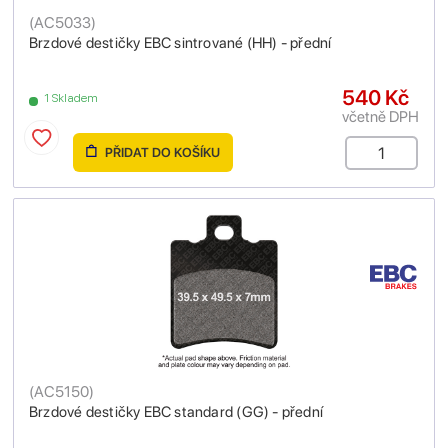
(
AC5033
)
Brzdové destičky EBC sintrované (HH) - přední
540 Kč
1 Skladem
včetně DPH
PŘIDAT DO KOŠÍKU
(
AC5150
)
Brzdové destičky EBC standard (GG) - přední