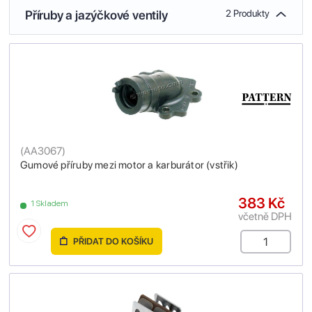
Příruby a jazýčkové ventily
2 Produkty
(
AA3067
)
Gumové příruby mezi motor a karburátor (vstřik)
383 Kč
1 Skladem
včetně DPH
PŘIDAT DO KOŠÍKU