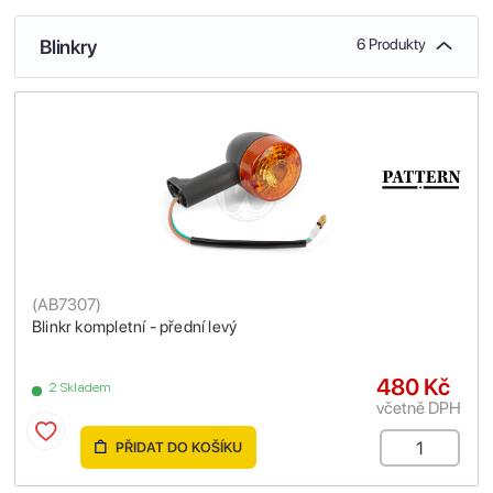
Blinkry
6 Produkty
(
AB7307
)
Blinkr kompletní - přední levý
480 Kč
2 Skladem
včetně DPH
PŘIDAT DO KOŠÍKU