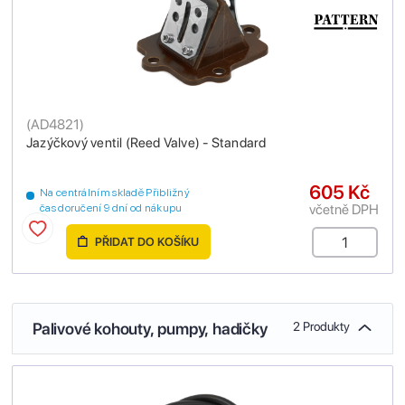
(
AD4821
)
Jazýčkový ventil (Reed Valve) - Standard
605 Kč
Na centrálním skladě Přibližný
včetně DPH
čas doručení 9 dní od nákupu
PŘIDAT DO KOŠÍKU
Palivové kohouty, pumpy, hadičky
2 Produkty