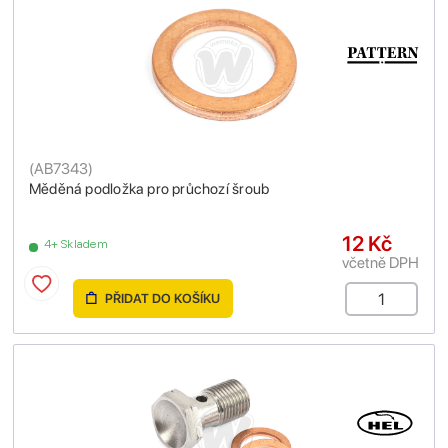
(
AB7343
)
Měděná podložka pro průchozí šroub
12 Kč
4+ Skladem
včetně DPH
PŘIDAT DO KOŠÍKU