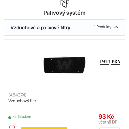
Palivový systém
Vzduchové a palivové filtry
1 Produkty
(
AB4274
)
Vzduchový filtr
93 Kč
4+ Skladem
včetně DPH