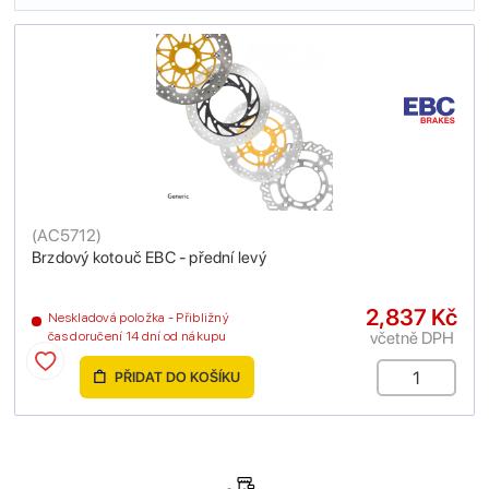
(
AC5712
)
Brzdový kotouč EBC - přední levý
2,837 Kč
Neskladová položka - Přibližný
včetně DPH
čas doručení 14 dní od nákupu
PŘIDAT DO KOŠÍKU