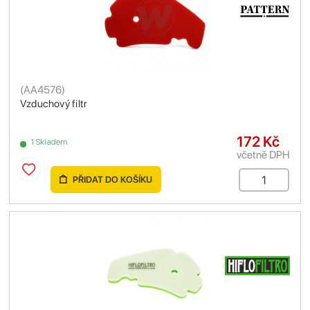
(
AA4576
)
Vzduchový filtr
172 Kč
1 Skladem
včetně DPH
PŘIDAT DO KOŠÍKU