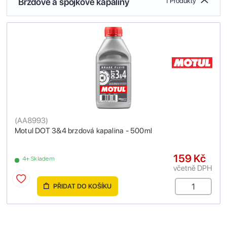
Brzdové a spojkové kapaliny
1 Produkty
(
AA8993
)
Motul DOT 3&4 brzdová kapalina - 500ml
159 Kč
4+ Skladem
včetně DPH
PŘIDAT DO KOŠÍKU