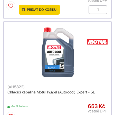
včetně DPH
PŘIDAT DO KOŠÍKU
(
AH5822
)
Chladící kapalina Motul Inugel (Autocool) Expert - 5L
653 Kč
4+ Skladem
včetně DPH