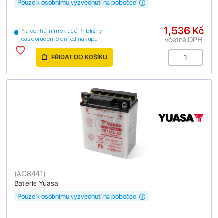
Pouze k osobnímu vyzvednutí na pobočce
1,536 Kč
Na centrálním skladě Přibližný
včetně DPH
čas doručení 9 dní od nákupu
PŘIDAT DO KOŠÍKU
(
AC8441
)
Baterie Yuasa
Pouze k osobnímu vyzvednutí na pobočce