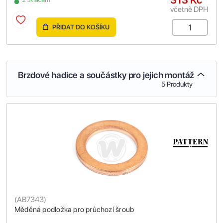
2 Skladem
včetně DPH
PŘIDAT DO KOŠÍKU
Brzdové hadice a součástky pro jejich montáž
5 Produkty
(
AB7343
)
Měděná podložka pro průchozí šroub