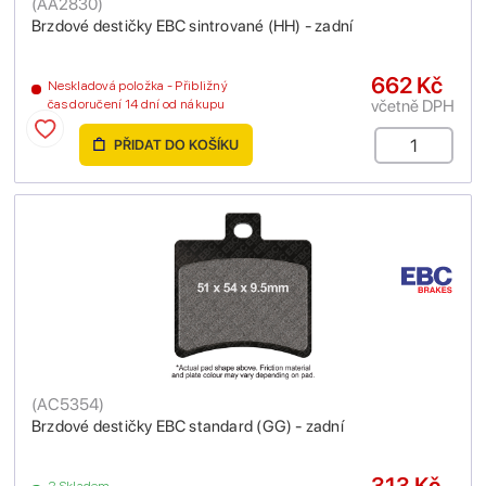
(
AA2830
)
Brzdové destičky EBC sintrované (HH) - zadní
662 Kč
Neskladová položka - Přibližný
včetně DPH
čas doručení 14 dní od nákupu
PŘIDAT DO KOŠÍKU
(
AC5354
)
Brzdové destičky EBC standard (GG) - zadní
313 Kč