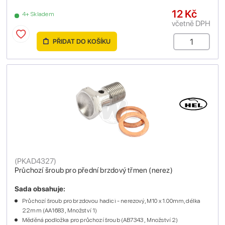
12 Kč
4+ Skladem
včetně DPH
PŘIDAT DO KOŠÍKU
(
PKAD4327
)
Průchozí šroub pro přední brzdový třmen (nerez)
Sada obsahuje:
Průchozí šroub pro brzdovou hadici - nerezový, M10 x 1.00mm, délka
22mm (AA1683 , Množství 1)
Měděná podložka pro průchozí šroub (AB7343 , Množství 2)