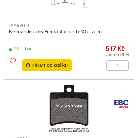
(
AA5364
)
Brzdové destičky Brenta standard (GG) - zadní
517 Kč
2 Skladem
včetně DPH
PŘIDAT DO KOŠÍKU