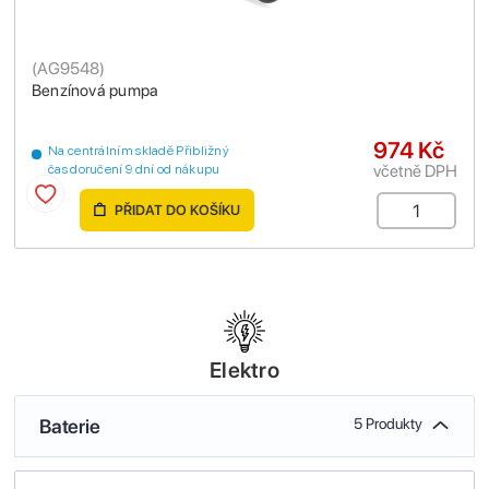
(
AG9548
)
Benzínová pumpa
974 Kč
Na centrálním skladě Přibližný
včetně DPH
čas doručení 9 dní od nákupu
PŘIDAT DO KOŠÍKU
Elektro
Baterie
5 Produkty