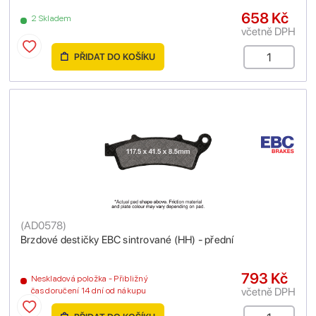
658 Kč
2 Skladem
včetně DPH
PŘIDAT DO KOŠÍKU
(
AD0578
)
Brzdové destičky EBC sintrované (HH) - přední
793 Kč
Neskladová položka - Přibližný
včetně DPH
čas doručení 14 dní od nákupu