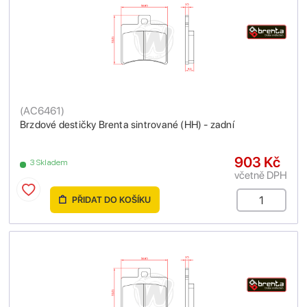
(
AC6461
)
Brzdové destičky Brenta sintrované (HH) - zadní
903 Kč
3 Skladem
včetně DPH
PŘIDAT DO KOŠÍKU