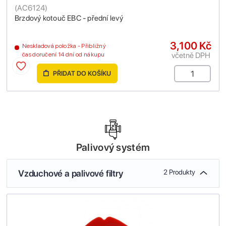
(
AC6124
)
Brzdový kotouč EBC - přední levý
3,100 Kč
Neskladová položka - Přibližný
včetně DPH
čas doručení 14 dní od nákupu
PŘIDAT DO KOŠÍKU
Palivový systém
Vzduchové a palivové filtry
2 Produkty