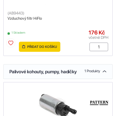
(
AB9443
)
Vzduchový filtr HiFlo
176 Kč
1 Skladem
včetně DPH
PŘIDAT DO KOŠÍKU
Palivové kohouty, pumpy, hadičky
1 Produkty