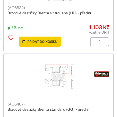
(
AC6532
)
Brzdové destičky Brenta sintrované (HH) - přední
1,103 Kč
1 Skladem
včetně DPH
PŘIDAT DO KOŠÍKU
(
AC6467
)
Brzdové destičky Brenta standard (GG) - přední