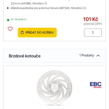
22mm (AA1683 , Množství 1)
Měděná podložka pro průchozí šroub (AB7343 , Množství 2)
101 Kč
4+ Skladem
včetně DPH
PŘIDAT DO KOŠÍKU
Brzdové kotouče
1 Produkty