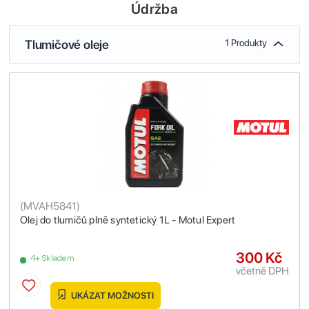
Údržba
Tlumičové oleje
1 Produkty
(
MVAH5841
)
Olej do tlumičů plně syntetický 1L - Motul Expert
300 Kč
4+ Skladem
včetně DPH
UKÁZAT MOŽNOSTI