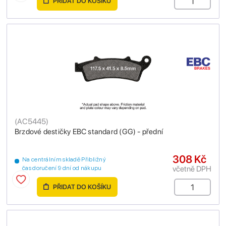
PŘIDAT DO KOŠÍKU
(
AC5445
)
Brzdové destičky EBC standard (GG) - přední
308 Kč
Na centrálním skladě Přibližný
včetně DPH
čas doručení 9 dní od nákupu
PŘIDAT DO KOŠÍKU