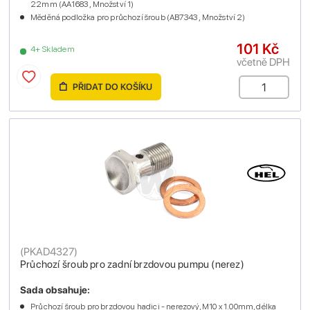
22mm (AA1683 , Množství 1)
Měděná podložka pro průchozí šroub (AB7343 , Množství 2)
101 Kč
4+ Skladem
včetně DPH
PŘIDAT DO KOŠÍKU
(
PKAD4327
)
Průchozí šroub pro zadní brzdovou pumpu (nerez)
Sada obsahuje:
Průchozí šroub pro brzdovou hadici - nerezový, M10 x 1.00mm, délka