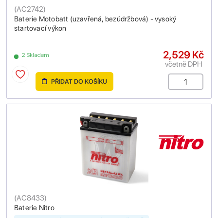
(
AC2742
)
Baterie Motobatt (uzavřená, bezúdržbová) - vysoký
startovací výkon
2,529 Kč
2 Skladem
včetně DPH
PŘIDAT DO KOŠÍKU
(
AC8433
)
Baterie Nitro