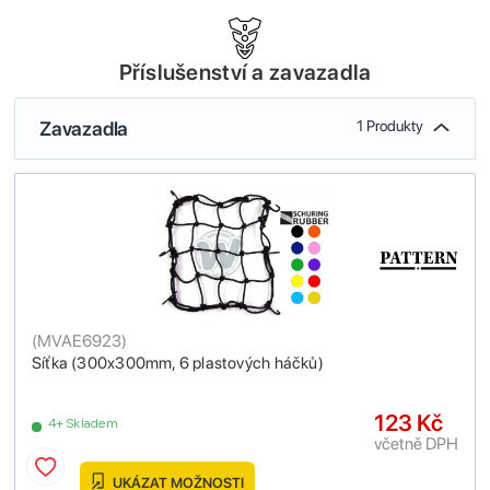
Příslušenství a zavazadla
Zavazadla
1 Produkty
(
MVAE6923
)
Síťka (300x300mm, 6 plastových háčků)
123 Kč
4+ Skladem
včetně DPH
UKÁZAT MOŽNOSTI