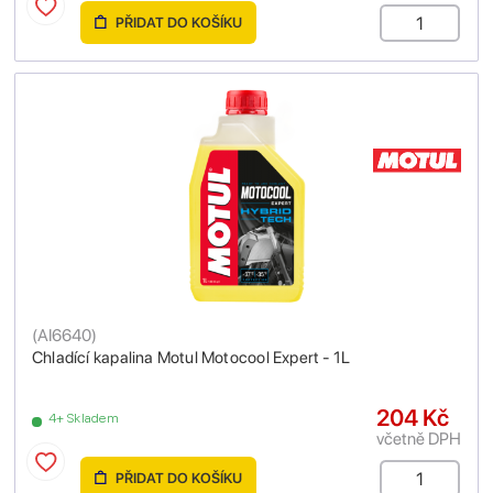
PŘIDAT DO KOŠÍKU
(
AI6640
)
Chladící kapalina Motul Motocool Expert - 1L
204 Kč
4+ Skladem
včetně DPH
PŘIDAT DO KOŠÍKU