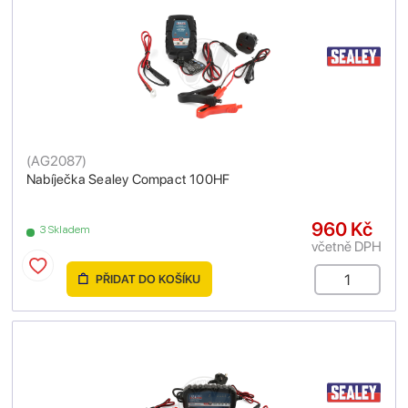
(
AG2087
)
Nabíječka Sealey Compact 100HF
960 Kč
3 Skladem
včetně DPH
PŘIDAT DO KOŠÍKU