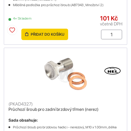
Měděná podložka pro průchozí šroub (AB7343 , Množství 2)
101 Kč
4+ Skladem
včetně DPH
PŘIDAT DO KOŠÍKU
(
PKAD4327
)
Průchozí šroub pro zadní brzdový třmen (nerez)
Sada obsahuje:
Průchozí šroub pro brzdovou hadici - nerezový, M10 x 1.00mm, délka