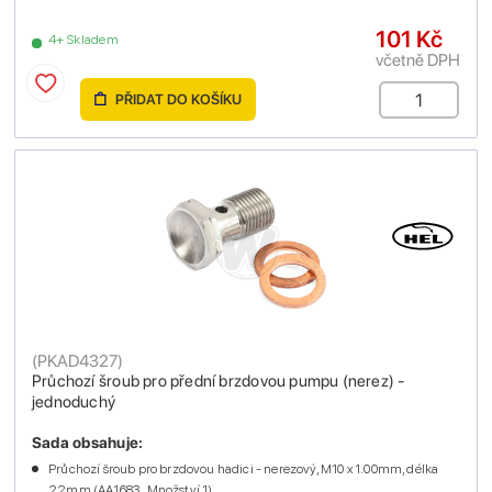
101 Kč
4+ Skladem
včetně DPH
PŘIDAT DO KOŠÍKU
(
PKAD4327
)
Průchozí šroub pro přední brzdovou pumpu (nerez) -
jednoduchý
Sada obsahuje:
Průchozí šroub pro brzdovou hadici - nerezový, M10 x 1.00mm, délka
22mm (AA1683 , Množství 1)