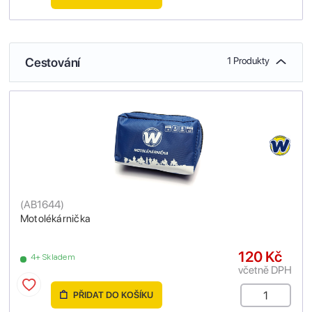
Cestování
1 Produkty
(
AB1644
)
Motolékárnička
120 Kč
4+ Skladem
včetně DPH
PŘIDAT DO KOŠÍKU