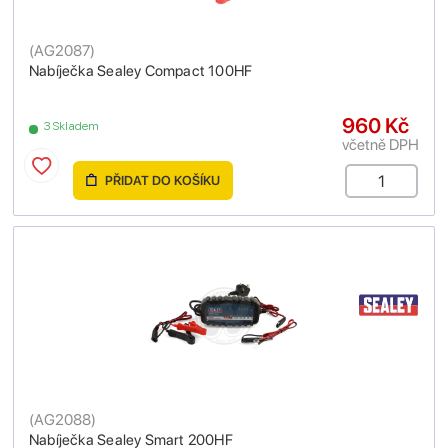
(
AG2087
)
Nabíječka Sealey Compact 100HF
960 Kč
3 Skladem
včetně DPH
PŘIDAT DO KOŠÍKU
(
AG2088
)
Nabíječka Sealey Smart 200HF