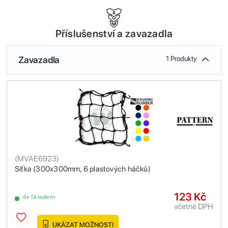
Příslušenství a zavazadla
Zavazadla
1 Produkty
(
MVAE6923
)
Síťka (300x300mm, 6 plastových háčků)
123 Kč
4+ Skladem
včetně DPH
UKÁZAT MOŽNOSTI