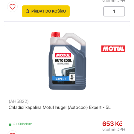
včetně DPH
PŘIDAT DO KOŠÍKU
(
AH5822
)
Chladící kapalina Motul Inugel (Autocool) Expert - 5L
653 Kč
4+ Skladem
včetně DPH