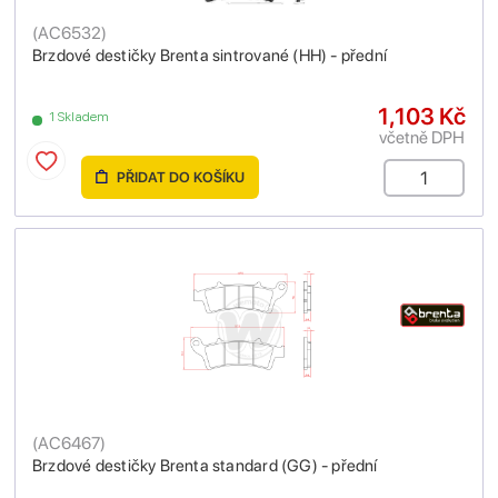
(
AC6532
)
Brzdové destičky Brenta sintrované (HH) - přední
1,103 Kč
1 Skladem
včetně DPH
PŘIDAT DO KOŠÍKU
(
AC6467
)
Brzdové destičky Brenta standard (GG) - přední