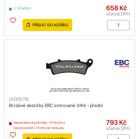
658 Kč
2 Skladem
včetně DPH
PŘIDAT DO KOŠÍKU
(
AD0578
)
Brzdové destičky EBC sintrované (HH) - přední
793 Kč
Neskladová položka - Přibližný
včetně DPH
čas doručení 14 dní od nákupu