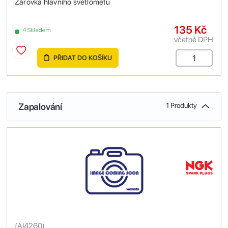
Žárovka hlavního světlometu
135 Kč
4 Skladem
včetně DPH
PŘIDAT DO KOŠÍKU
Zapalování
1 Produkty
(
AI4260
)