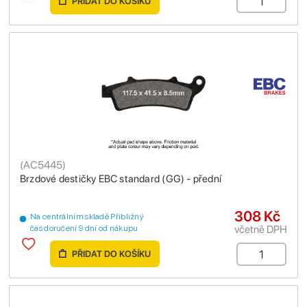
PŘIDAT DO KOŠÍKU
(
AC5445
)
Brzdové destičky EBC standard (GG) - přední
308 Kč
Na centrálním skladě Přibližný
včetně DPH
čas doručení 9 dní od nákupu
PŘIDAT DO KOŠÍKU