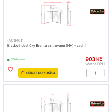
(
AC6461
)
Brzdové destičky Brenta sintrované (HH) - zadní
903 Kč
3 Skladem
včetně DPH
PŘIDAT DO KOŠÍKU