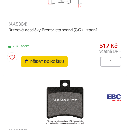
(
AA5364
)
Brzdové destičky Brenta standard (GG) - zadní
517 Kč
2 Skladem
včetně DPH
PŘIDAT DO KOŠÍKU