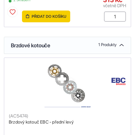
2 Skladem
včetně DPH
PŘIDAT DO KOŠÍKU
Brzdové kotouče
1 Produkty
(
AC5474
)
Brzdový kotouč EBC - přední levý