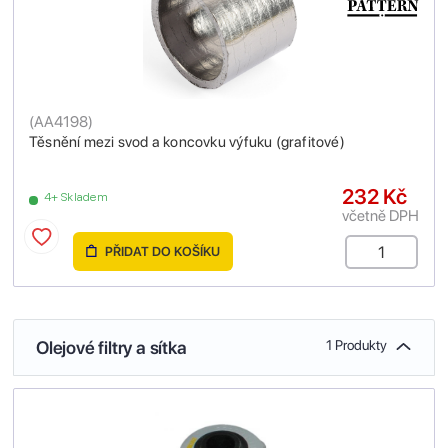
(
AA4198
)
Těsnění mezi svod a koncovku výfuku (grafitové)
232 Kč
4+ Skladem
včetně DPH
PŘIDAT DO KOŠÍKU
Olejové filtry a sítka
1 Produkty