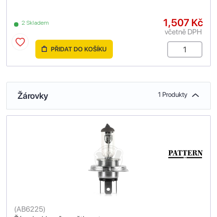
1,507 Kč
2 Skladem
včetně DPH
PŘIDAT DO KOŠÍKU
Žárovky
1 Produkty
(
AB6225
)