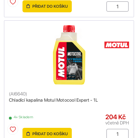
PŘIDAT DO KOŠÍKU
(
AI6640
)
Chladící kapalina Motul Motocool Expert - 1L
204 Kč
4+ Skladem
včetně DPH
PŘIDAT DO KOŠÍKU