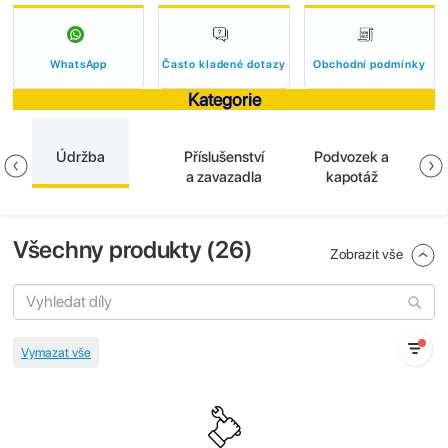
WhatsApp
Často kladené dotazy
Obchodní podmínky
Kategorie
Údržba
Příslušenství
Podvozek a
B
a zavazadla
kapotáž
Všechny produkty (
26
)
Zobrazit vše