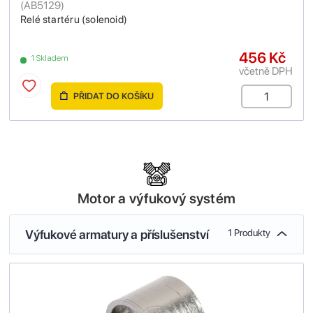
(
AB5129
)
Relé startéru (solenoid)
456 Kč
1 Skladem
včetně DPH
PŘIDAT DO KOŠÍKU
Motor a výfukový systém
Výfukové armatury a příslušenství
1 Produkty