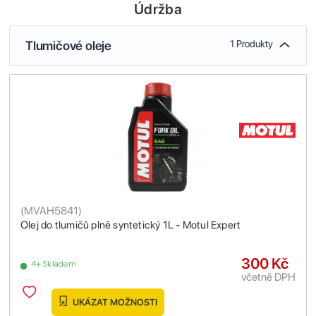
Údržba
Tlumičové oleje
1 Produkty
(
MVAH5841
)
Olej do tlumičů plně syntetický 1L - Motul Expert
300 Kč
4+ Skladem
včetně DPH
UKÁZAT MOŽNOSTI