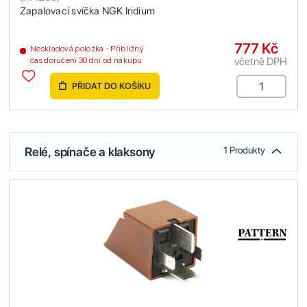
Zapalovací svíčka NGK Iridium
777 Kč
Neskladová položka - Přibližný
včetně DPH
čas doručení 30 dní od nákupu
PŘIDAT DO KOŠÍKU
Relé, spínače a klaksony
1 Produkty