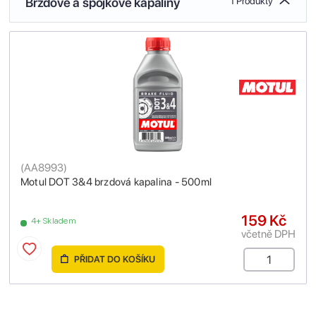
Brzdové a spojkové kapaliny
1 Produkty
(
AA8993
)
Motul DOT 3&4 brzdová kapalina - 500ml
159 Kč
4+ Skladem
včetně DPH
PŘIDAT DO KOŠÍKU