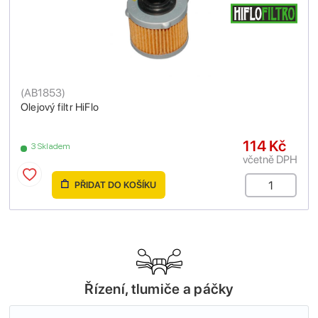
(
AB1853
)
Olejový filtr HiFlo
114 Kč
3 Skladem
včetně DPH
PŘIDAT DO KOŠÍKU
Řízení, tlumiče a páčky