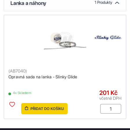
Lanka a náhony
1 Produkty
(
AB7040
)
Opravná sada na lanka - Slinky Glide
201 Kč
4+ Skladem
včetně DPH
PŘIDAT DO KOŠÍKU