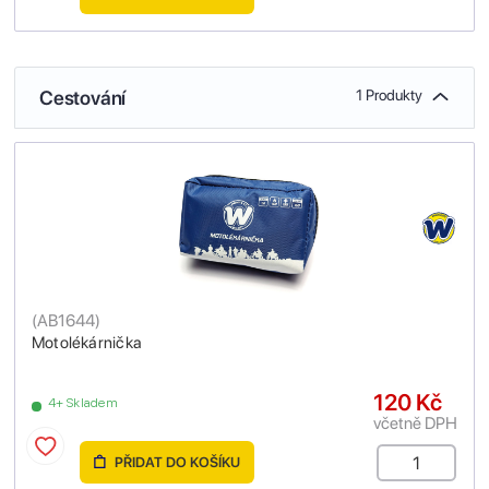
Cestování
1 Produkty
(
AB1644
)
Motolékárnička
120 Kč
4+ Skladem
včetně DPH
PŘIDAT DO KOŠÍKU