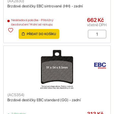
(
AA2830
)
Brzdové destičky EBC sintrované (HH) - zadní
662 Kč
Neskladová položka - Přibližný
včetně DPH
čas doručení 14 dní od nákupu
PŘIDAT DO KOŠÍKU
(
AC5354
)
Brzdové destičky EBC standard (GG) - zadní
313 Kč