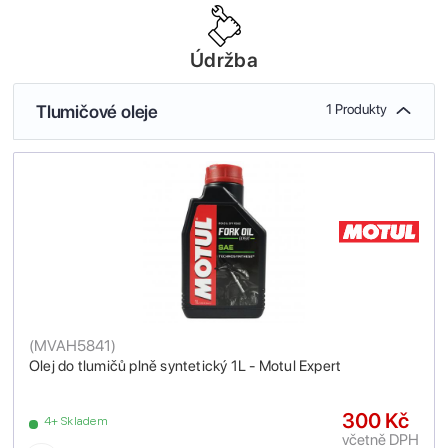
Údržba
Tlumičové oleje
1 Produkty
(
MVAH5841
)
Olej do tlumičů plně syntetický 1L - Motul Expert
300 Kč
4+ Skladem
včetně DPH