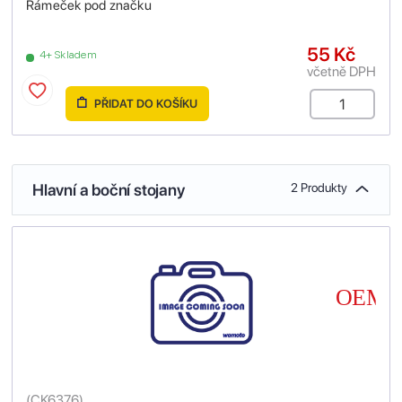
Rámeček pod značku
55 Kč
4+ Skladem
včetně DPH
PŘIDAT DO KOŠÍKU
Hlavní a boční stojany
2 Produkty
(
CK6376
)