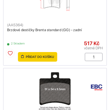
(
AA5364
)
Brzdové destičky Brenta standard (GG) - zadní
517 Kč
2 Skladem
včetně DPH
PŘIDAT DO KOŠÍKU