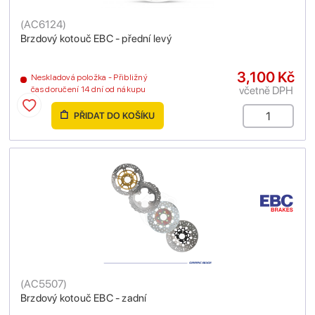
(
AC6124
)
Brzdový kotouč EBC - přední levý
3,100 Kč
Neskladová položka - Přibližný
včetně DPH
čas doručení 14 dní od nákupu
PŘIDAT DO KOŠÍKU
(
AC5507
)
Brzdový kotouč EBC - zadní