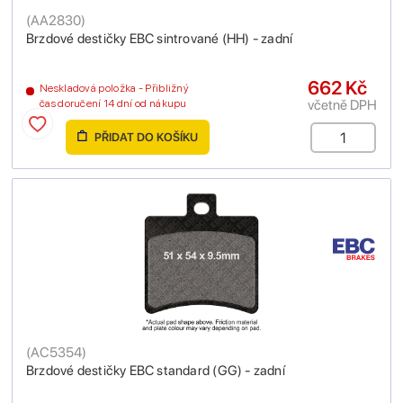
(
AA2830
)
Brzdové destičky EBC sintrované (HH) - zadní
662 Kč
Neskladová položka - Přibližný
včetně DPH
čas doručení 14 dní od nákupu
PŘIDAT DO KOŠÍKU
(
AC5354
)
Brzdové destičky EBC standard (GG) - zadní