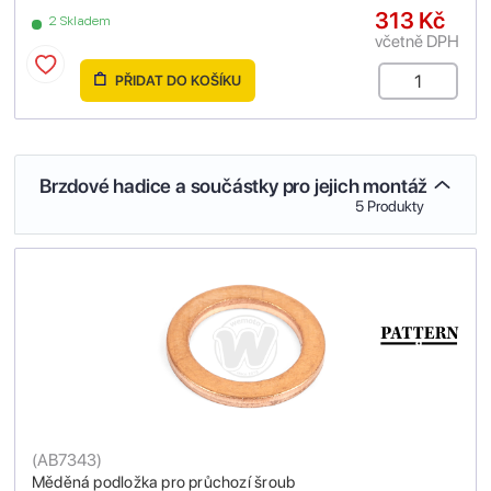
313 Kč
2 Skladem
včetně DPH
PŘIDAT DO KOŠÍKU
Brzdové hadice a součástky pro jejich montáž
5 Produkty
(
AB7343
)
Měděná podložka pro průchozí šroub