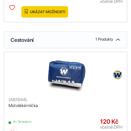
včetně DPH
UKÁZAT MOŽNOSTI
Cestování
1 Produkty
(
AB1644
)
Motolékárnička
120 Kč
4+ Skladem
včetně DPH