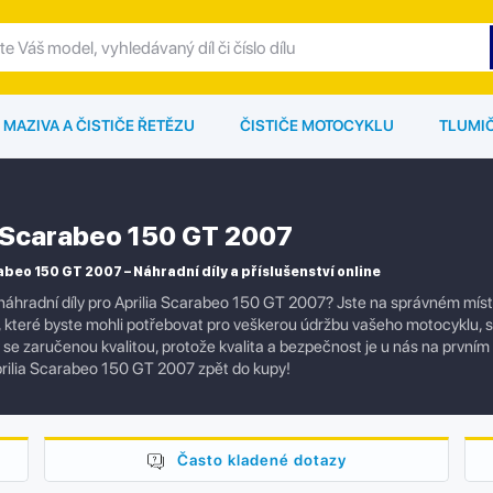
MAZIVA A ČISTIČE ŘETĚZU
ČISTIČE MOTOCYKLU
TLUMI
a Scarabeo 150 GT 2007
abeo 150 GT 2007 – Náhradní díly a příslušenství online
náhradní díly pro Aprilia Scarabeo 150 GT 2007? Jste na správném míst
í, které byste mohli potřebovat pro veškerou údržbu vašeho motocyklu,
ly se zaručenou kvalitou, protože kvalita a bezpečnost je u nás na prvním
rilia Scarabeo 150 GT 2007 zpět do kupy!
Často kladené dotazy