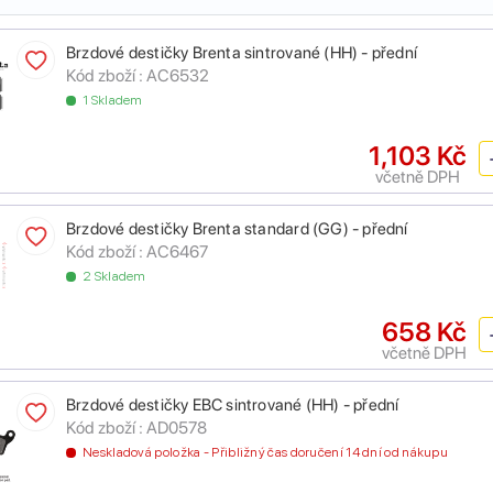
Brzdové destičky Brenta sintrované (HH) - přední
Kód zboží :
AC6532
1 Skladem
1,103 Kč
včetně DPH
Brzdové destičky Brenta standard (GG) - přední
Kód zboží :
AC6467
2 Skladem
658 Kč
včetně DPH
Brzdové destičky EBC sintrované (HH) - přední
Kód zboží :
AD0578
Neskladová položka - Přibližný čas doručení 14 dní od nákupu