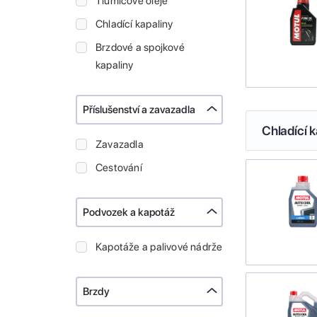
Tlumičové oleje
Chladící kapaliny
Brzdové a spojkové
kapaliny
Příslušenství a zavazadla
Chladící k
Zavazadla
Cestování
Podvozek a kapotáž
Kapotáže a palivové nádrže
Brzdy