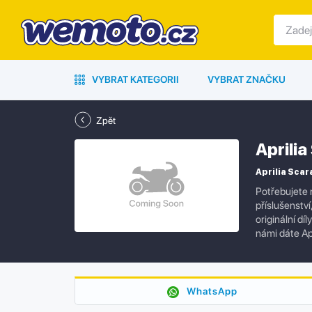
VYBRAT KATEGORII
VYBRAT ZNAČKU
Zpět
Aprili
Aprilia Scar
Potřebujete 
příslušenstv
originální dí
námi dáte Ap
WhatsApp