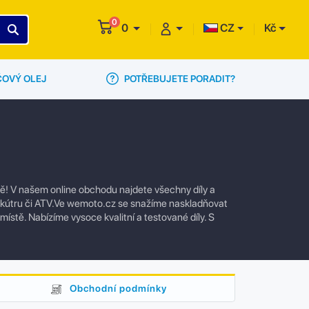
0
0
CZ
Kč
POTŘEBUJETE PORADIT?
ČOVÝ OLEJ
ě! V našem online obchodu najdete všechny díly a
 skútru či ATV.Ve wemoto.cz se snažíme naskladňovat
 místě. Nabízíme vysoce kvalitní a testované díly. S
Obchodní podmínky