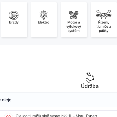
Brzdy
Elektro
Motor a
Řízení,
výfukový
tlumiče a
systém
páčky
Údržba
 oleje
Olej do tlumičů plně syntetický 1L - Motul Expert