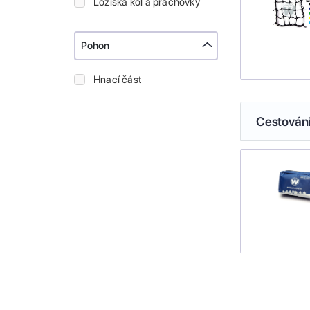
Ložiska kol a prachovky
Pohon
Hnací část
Cestován