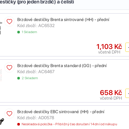
stičky (pro jeden brzdič) a čelisti
Brzdové destičky Brenta sintrované (HH) - přední
Kód zboží :
AC6532
1 Skladem
1,103 Kč
včetně DPH
Brzdové destičky Brenta standard (GG) - přední
Kód zboží :
AC6467
2 Skladem
658 Kč
včetně DPH
Brzdové destičky EBC sintrované (HH) - přední
Kód zboží :
AD0578
Neskladová položka - Přibližný čas doručení 14 dní od nákupu