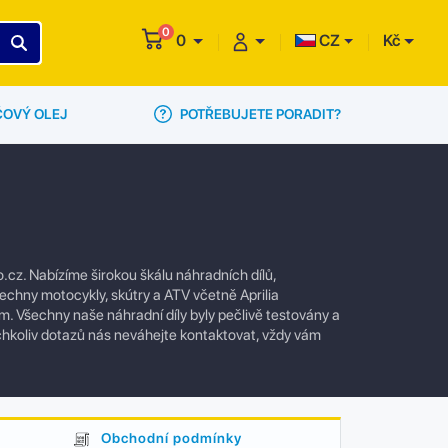
0
0
CZ
Kč
POTŘEBUJETE PORADIT?
ČOVÝ OLEJ
cz. Nabízíme širokou škálu náhradních dílů,
šechny motocykly, skútry a ATV včetně Aprilia
. Všechny naše náhradní díly byly pečlivě testovány a
ýchkoliv dotazů nás neváhejte kontaktovat, vždy vám
Obchodní podmínky