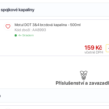
 spojkové kapaliny
Motul DOT 3&4 brzdová kapalina - 500ml
Kód zboží :
AA8993
4+ Skladem
159 Kč
včetně DPH
Příslušenství a zavazad
a