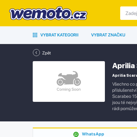
VYBRAT KATEGORII
VYBRAT ZNAČKU
Zpět
Aprili
Aprilia Scar
Všechno co p
příslušenstv
Scarabeo 150
jsou té nejv
rádi pomůže
WhatsApp