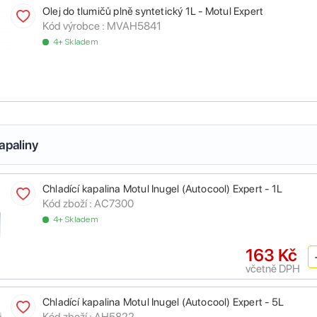
Olej do tlumičů plně syntetický 1L - Motul Expert
Kód výrobce :
MVAH5841
4+ Skladem
apaliny
Chladící kapalina Motul Inugel (Autocool) Expert - 1L
Kód zboží :
AC7300
4+ Skladem
163 Kč
včetně DPH
Chladící kapalina Motul Inugel (Autocool) Expert - 5L
Kód zboží :
AH5822