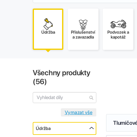
Údržba
Příslušenství
Podvozek a
a zavazadla
kapotáž
Všechny produkty
(
56
)
Tlumičové
Údržba