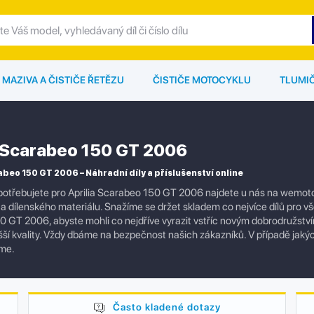
MAZIVA A ČISTIČE ŘETĚZU
ČISTIČE MOTOCYKLU
TLUMI
a Scarabeo 150 GT 2006
abeo 150 GT 2006 – Náhradní díly a příslušenství online
otřebujete pro Aprilia Scarabeo 150 GT 2006 najdete u nás na wemoto.
í a dílenského materiálu. Snažíme se držet skladem co nejvíce dílů pro v
 GT 2006, abyste mohli co nejdříve vyrazit vstříc novým dobrodružstvím
yšší kvality. Vždy dbáme na bezpečnost našich zákazníků. V případě jak
me.
Často kladené dotazy