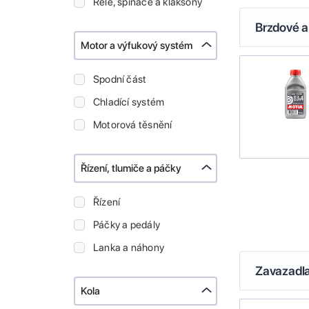
Relé, spínače a klaksony
Brzdové a
Motor a výfukový systém
Spodní část
Chladící systém
Motorová těsnění
Řízení, tlumiče a páčky
Řízení
Páčky a pedály
Lanka a náhony
Zavazadl
Kola