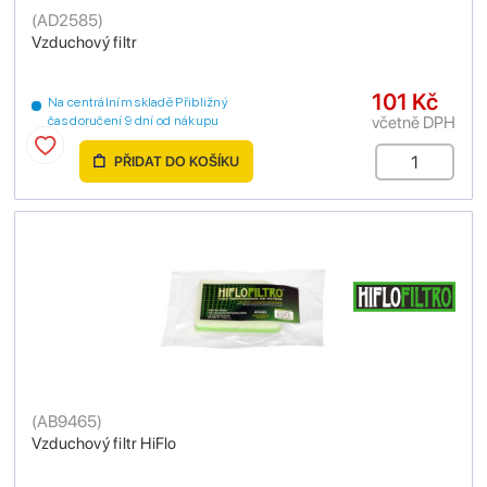
(
AD2585
)
Vzduchový filtr
101 Kč
Na centrálním skladě Přibližný
včetně DPH
čas doručení 9 dní od nákupu
PŘIDAT DO KOŠÍKU
(
AB9465
)
Vzduchový filtr HiFlo