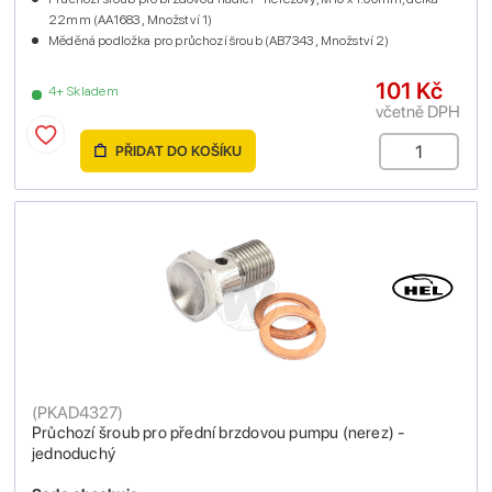
22mm (AA1683 , Množství 1)
Měděná podložka pro průchozí šroub (AB7343 , Množství 2)
101 Kč
4+ Skladem
včetně DPH
PŘIDAT DO KOŠÍKU
(
PKAD4327
)
Průchozí šroub pro přední brzdovou pumpu (nerez) -
jednoduchý