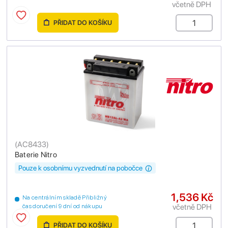
včetně DPH
PŘIDAT DO KOŠÍKU
(
AC8433
)
Baterie Nitro
Pouze k osobnímu vyzvednutí na pobočce
1,536 Kč
Na centrálním skladě Přibližný
včetně DPH
čas doručení 9 dní od nákupu
PŘIDAT DO KOŠÍKU