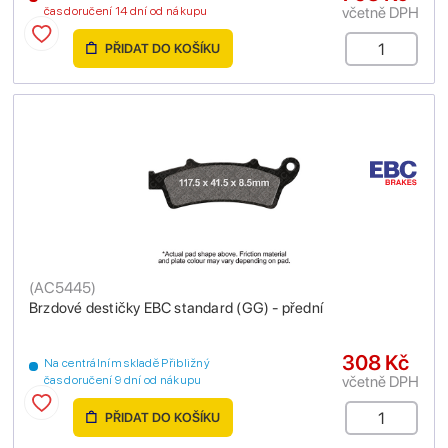
včetně DPH
čas doručení 14 dní od nákupu
PŘIDAT DO KOŠÍKU
(
AC5445
)
Brzdové destičky EBC standard (GG) - přední
308 Kč
Na centrálním skladě Přibližný
včetně DPH
čas doručení 9 dní od nákupu
PŘIDAT DO KOŠÍKU