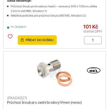
Sada obsahuje:
Průchozí šroub pro brzdovou hadici - nerezový, M10 x 1.00mm, délka
22mm (AA1683 , Množství 1)
Měděná podložka pro průchozí šroub (AB7343 , Množství 2)
101 Kč
4+ Skladem
včetně DPH
PŘIDAT DO KOŠÍKU
(
PKAD4327
)
Průchozí šroub pro zadní brzdový třmen (nerez)