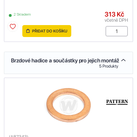
313 Kč
2 Skladem
včetně DPH
PŘIDAT DO KOŠÍKU
Brzdové hadice a součástky pro jejich montáž
5 Produkty
(
AB7343
)