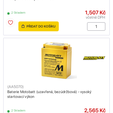
1,507 Kč
2 Skladem
včetně DPH
PŘIDAT DO KOŠÍKU
(
AA5070
)
Baterie Motobatt (uzavřená, bezúdržbová) - vysoký
startovací výkon
2,565 Kč
2 Skladem