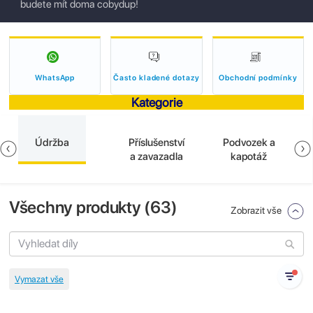
budete mít doma cobydup!
WhatsApp
Často kladené dotazy
Obchodní podmínky
Kategorie
Údržba
Příslušenství
Podvozek a
a zavazadla
kapotáž
Všechny produkty (
63
)
Zobrazit vše