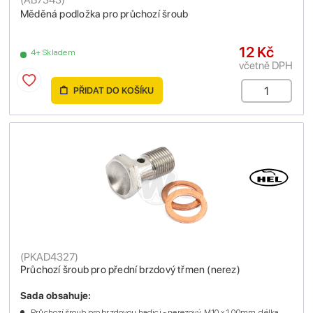
Měděná podložka pro průchozí šroub
12 Kč
4+ Skladem
včetně DPH
PŘIDAT DO KOŠÍKU
(
PKAD4327
)
Průchozí šroub pro přední brzdový třmen (nerez)
Sada obsahuje:
Průchozí šroub pro brzdovou hadici - nerezový, M10 x 1.00mm, délka