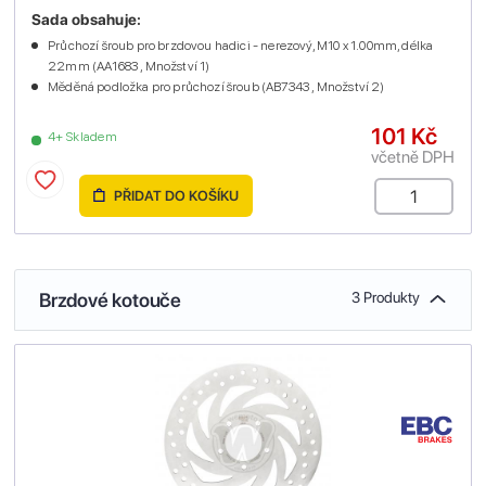
Sada obsahuje:
Průchozí šroub pro brzdovou hadici - nerezový, M10 x 1.00mm, délka
22mm (AA1683 , Množství 1)
Měděná podložka pro průchozí šroub (AB7343 , Množství 2)
101 Kč
4+ Skladem
včetně DPH
PŘIDAT DO KOŠÍKU
Brzdové kotouče
3 Produkty