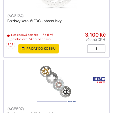
(
AC6124
)
Brzdový kotouč EBC - přední levý
3,100 Kč
Neskladová položka - Přibližný
včetně DPH
čas doručení 14 dní od nákupu
PŘIDAT DO KOŠÍKU
(
AC5507
)