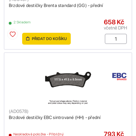
Brzdové destičky Brenta standard (GG) - přední
658 Kč
2 Skladem
včetně DPH
PŘIDAT DO KOŠÍKU
(
AD0578
)
Brzdové destičky EBC sintrované (HH) - přední
793 Kč
Neskladová položka - Přibližný