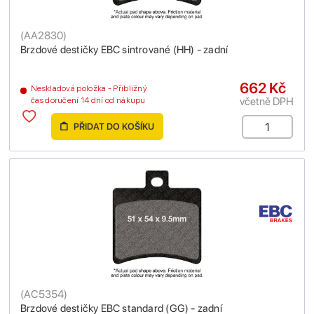
(
AA2830
)
Brzdové destičky EBC sintrované (HH) - zadní
662 Kč
Neskladová položka - Přibližný
včetně DPH
čas doručení 14 dní od nákupu
PŘIDAT DO KOŠÍKU
(
AC5354
)
Brzdové destičky EBC standard (GG) - zadní