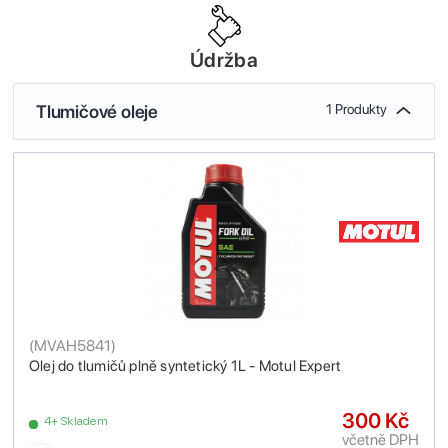
Údržba
Tlumičové oleje
1 Produkty
(
MVAH5841
)
Olej do tlumičů plně syntetický 1L - Motul Expert
300 Kč
4+ Skladem
včetně DPH