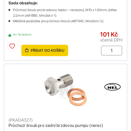
Sada obsahuje:
Průchozí šroub pro brzdovou hadici - nerezový, M10 x 1.00mm, délka
22mm (AA1683 , Množství 1)
Měděná podložka pro průchozí šroub (AB7343 , Množství 2)
101 Kč
4+ Skladem
včetně DPH
PŘIDAT DO KOŠÍKU
(
PKAD4327
)
Průchozí šroub pro zadní brzdovou pumpu (nerez)