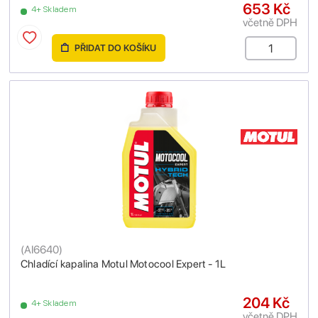
653 Kč
4+ Skladem
včetně DPH
PŘIDAT DO KOŠÍKU
(
AI6640
)
Chladící kapalina Motul Motocool Expert - 1L
204 Kč
4+ Skladem
včetně DPH