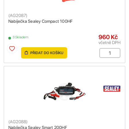
(
AG2087
)
Nabíječka Sealey Compact 100HF
960 Kč
3 Skladem
včetně DPH
PŘIDAT DO KOŠÍKU
(
AG2088
)
Nabíječka Sealey Smart 200HF