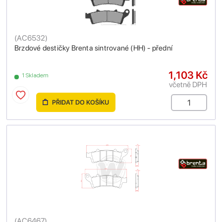
(
AC6532
)
Brzdové destičky Brenta sintrované (HH) - přední
1,103 Kč
1 Skladem
včetně DPH
PŘIDAT DO KOŠÍKU
(
AC6467
)