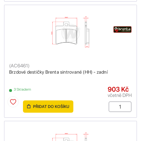
(
AC6461
)
Brzdové destičky Brenta sintrované (HH) - zadní
903 Kč
3 Skladem
včetně DPH
PŘIDAT DO KOŠÍKU