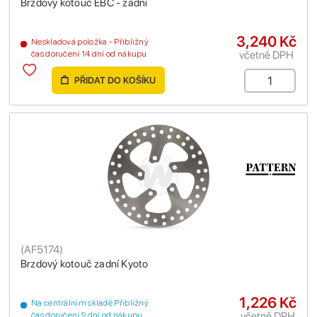
Brzdový kotouč EBC - zadní
3,240 Kč
Neskladová položka - Přibližný
včetně DPH
čas doručení 14 dní od nákupu
PŘIDAT DO KOŠÍKU
(
AF5174
)
Brzdový kotouč zadní Kyoto
1,226 Kč
Na centrálním skladě Přibližný
včetně DPH
čas doručení 9 dní od nákupu