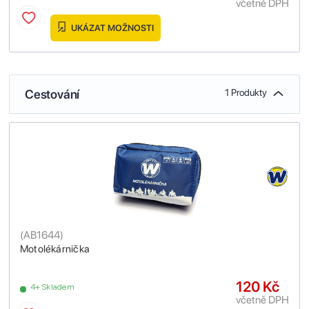
včetně DPH
UKÁZAT MOŽNOSTI
Cestování
1 Produkty
(
AB1644
)
Motolékárnička
120 Kč
4+ Skladem
včetně DPH