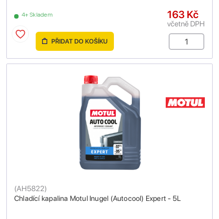
163 Kč
4+ Skladem
včetně DPH
PŘIDAT DO KOŠÍKU
(
AH5822
)
Chladící kapalina Motul Inugel (Autocool) Expert - 5L