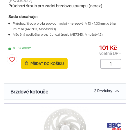
(
PKAD4327
)
Průchozí šroub pro zadní brzdovou pumpu (nerez)
Sada obsahuje:
Průchozí šroub pro brzdovou hadici - nerezový, M10 x 1.00mm, délka
22mm (AA1683 , Množství 1)
Měděná podložka pro průchozí šroub (AB7343 , Množství 2)
101 Kč
4+ Skladem
včetně DPH
PŘIDAT DO KOŠÍKU
Brzdové kotouče
3 Produkty