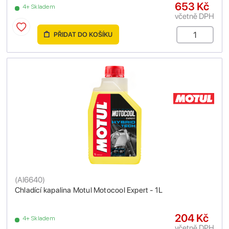
653 Kč
4+ Skladem
včetně DPH
PŘIDAT DO KOŠÍKU
(
AI6640
)
Chladící kapalina Motul Motocool Expert - 1L
204 Kč
4+ Skladem
včetně DPH