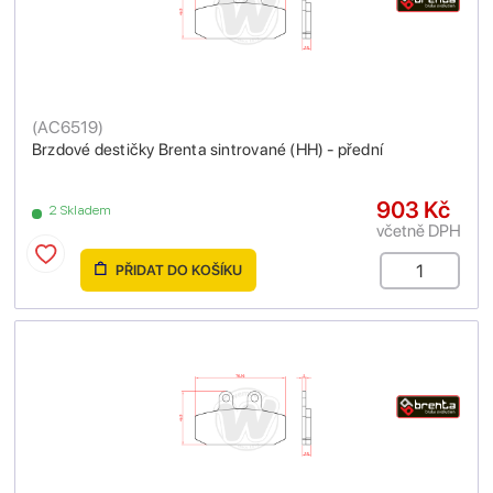
(
AC6519
)
Brzdové destičky Brenta sintrované (HH) - přední
903 Kč
2 Skladem
včetně DPH
PŘIDAT DO KOŠÍKU