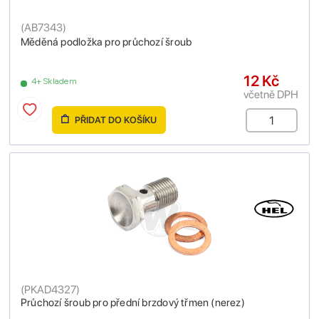
(
AB7343
)
Měděná podložka pro průchozí šroub
12 Kč
4+ Skladem
včetně DPH
PŘIDAT DO KOŠÍKU
(
PKAD4327
)
Průchozí šroub pro přední brzdový třmen (nerez)