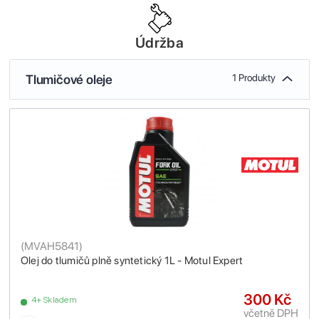
Údržba
Tlumičové oleje
1 Produkty
(
MVAH5841
)
Olej do tlumičů plně syntetický 1L - Motul Expert
300 Kč
4+ Skladem
včetně DPH