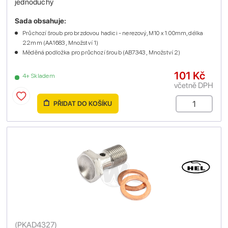
jednoduchý
Sada obsahuje:
Průchozí šroub pro brzdovou hadici - nerezový, M10 x 1.00mm, délka
22mm (AA1683 , Množství 1)
Měděná podložka pro průchozí šroub (AB7343 , Množství 2)
101 Kč
4+ Skladem
včetně DPH
PŘIDAT DO KOŠÍKU
(
PKAD4327
)