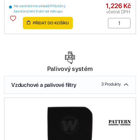
1,226 Kč
Na centrálním skladě Přibližný
včetně DPH
čas doručení 9 dní od nákupu
PŘIDAT DO KOŠÍKU
Palivový systém
Vzduchové a palivové filtry
3 Produkty