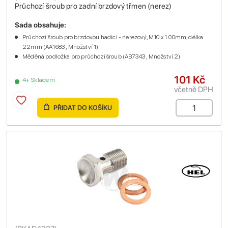
Průchozí šroub pro zadní brzdový třmen (nerez)
Sada obsahuje:
Průchozí šroub pro brzdovou hadici - nerezový, M10 x 1.00mm, délka
22mm (AA1683 , Množství 1)
Měděná podložka pro průchozí šroub (AB7343 , Množství 2)
101 Kč
4+ Skladem
včetně DPH
PŘIDAT DO KOŠÍKU