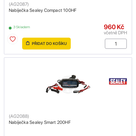
(
AG2087
)
Nabíječka Sealey Compact 100HF
960 Kč
3 Skladem
včetně DPH
PŘIDAT DO KOŠÍKU
(
AG2088
)
Nabíječka Sealey Smart 200HF