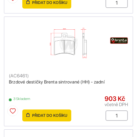
PŘIDAT DO KOŠÍKU
(
AC6461
)
Brzdové destičky Brenta sintrované (HH) - zadní
903 Kč
3 Skladem
včetně DPH
PŘIDAT DO KOŠÍKU