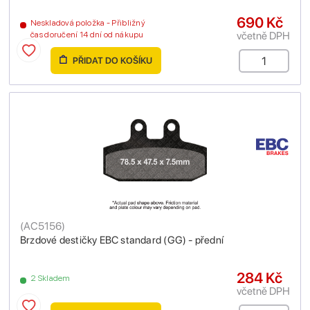
690 Kč
Neskladová položka - Přibližný
včetně DPH
čas doručení 14 dní od nákupu
PŘIDAT DO KOŠÍKU
(
AC5156
)
Brzdové destičky EBC standard (GG) - přední
284 Kč
2 Skladem
včetně DPH