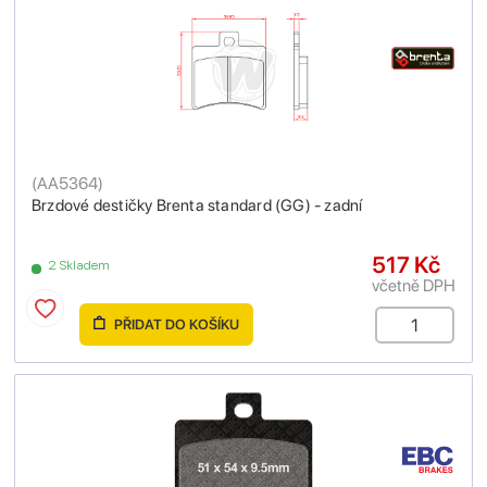
(
AA5364
)
Brzdové destičky Brenta standard (GG) - zadní
517 Kč
2 Skladem
včetně DPH
PŘIDAT DO KOŠÍKU