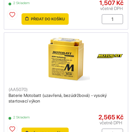
1,507 Kč
2 Skladem
včetně DPH
PŘIDAT DO KOŠÍKU
(
AA5070
)
Baterie Motobatt (uzavřená, bezúdržbová) - vysoký
startovací výkon
2,565 Kč
2 Skladem
včetně DPH