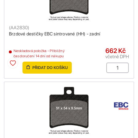
(
AA2830
)
Brzdové destičky EBC sintrované (HH) - zadní
662 Kč
Neskladová položka - Přibližný
včetně DPH
čas doručení 14 dní od nákupu
PŘIDAT DO KOŠÍKU