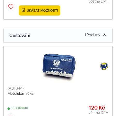
včetně DPH
UKÁZAT MOŽNOSTI
Cestování
1 Produkty
(
AB1644
)
Motolékárnička
120 Kč
4+ Skladem
včetně DPH