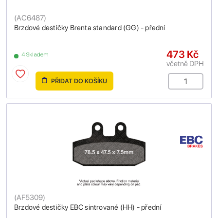
(
AC6487
)
Brzdové destičky Brenta standard (GG) - přední
473 Kč
4 Skladem
včetně DPH
PŘIDAT DO KOŠÍKU
(
AF5309
)
Brzdové destičky EBC sintrované (HH) - přední