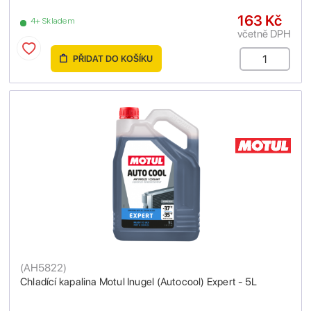
163 Kč
4+ Skladem
včetně DPH
PŘIDAT DO KOŠÍKU
(
AH5822
)
Chladící kapalina Motul Inugel (Autocool) Expert - 5L