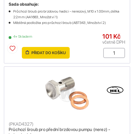
Sada obsahuje:
Průchozí šroub pro brzdovou hadici - nerezový, M10 x 1.00mm, délka
22mm (AA1683 , Množství 1)
Měděná podložka pro průchozí šroub (AB7343 , Množství 2)
101 Kč
4+ Skladem
včetně DPH
PŘIDAT DO KOŠÍKU
(
PKAD4327
)
Průchozí šroub pro přední brzdovou pumpu (nerez) -