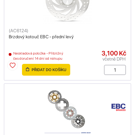
(
AC6124
)
Brzdový kotouč EBC - přední levý
3,100 Kč
Neskladová položka - Přibližný
včetně DPH
čas doručení 14 dní od nákupu
PŘIDAT DO KOŠÍKU