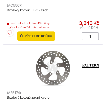
(
AC5507
)
Brzdový kotouč EBC - zadní
3,240 Kč
Neskladová položka - Přibližný
včetně DPH
čas doručení 14 dní od nákupu
PŘIDAT DO KOŠÍKU
(
AF5174
)
Brzdový kotouč zadní Kyoto