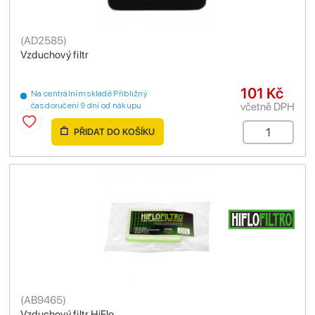
(
AD2585
)
Vzduchový filtr
101 Kč
Na centrálním skladě Přibližný
včetně DPH
čas doručení 9 dní od nákupu
PŘIDAT DO KOŠÍKU
(
AB9465
)
Vzduchový filtr HiFlo