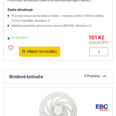
Sada obsahuje:
Průchozí šroub pro brzdovou hadici - nerezový, M10 x 1.00mm, délka
22mm (AA1683 , Množství 1)
Měděná podložka pro průchozí šroub (AB7343 , Množství 2)
101 Kč
4+ Skladem
včetně DPH
PŘIDAT DO KOŠÍKU
Brzdové kotouče
3 Produkty