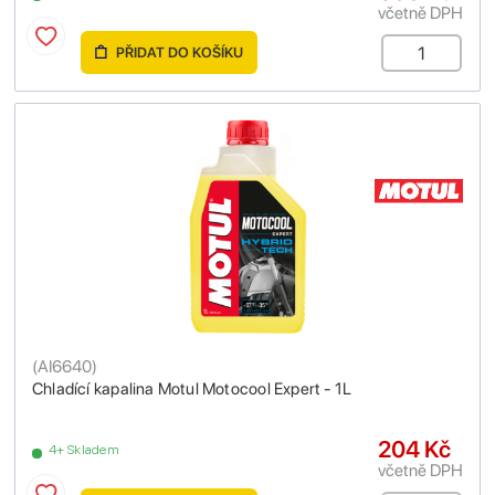
včetně DPH
PŘIDAT DO KOŠÍKU
(
AI6640
)
Chladící kapalina Motul Motocool Expert - 1L
204 Kč
4+ Skladem
včetně DPH