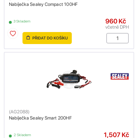
Nabíječka Sealey Compact 100HF
960 Kč
3 Skladem
včetně DPH
PŘIDAT DO KOŠÍKU
(
AG2088
)
Nabíječka Sealey Smart 200HF
1,507 Kč
2 Skladem