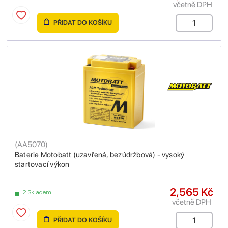
včetně DPH
PŘIDAT DO KOŠÍKU
(
AA5070
)
Baterie Motobatt (uzavřená, bezúdržbová) - vysoký
startovací výkon
2,565 Kč
2 Skladem
včetně DPH
PŘIDAT DO KOŠÍKU