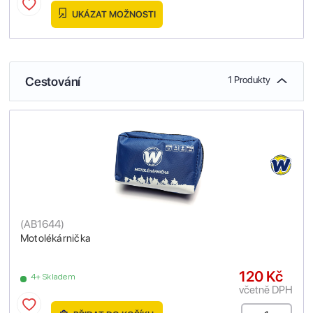
UKÁZAT MOŽNOSTI
Cestování
1 Produkty
(
AB1644
)
Motolékárnička
120 Kč
4+ Skladem
včetně DPH