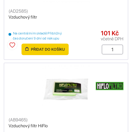
(
AD2585
)
Vzduchový filtr
101 Kč
Na centrálním skladě Přibližný
včetně DPH
čas doručení 9 dní od nákupu
PŘIDAT DO KOŠÍKU
(
AB9465
)
Vzduchový filtr HiFlo