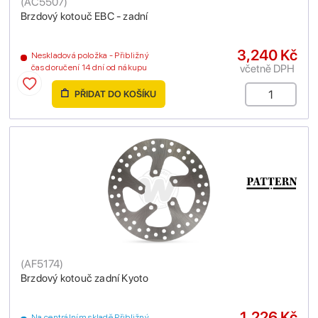
(
AC5507
)
Brzdový kotouč EBC - zadní
3,240 Kč
Neskladová položka - Přibližný
včetně DPH
čas doručení 14 dní od nákupu
PŘIDAT DO KOŠÍKU
(
AF5174
)
Brzdový kotouč zadní Kyoto
1,226 Kč
Na centrálním skladě Přibližný