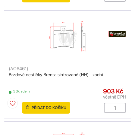
(
AC6461
)
Brzdové destičky Brenta sintrované (HH) - zadní
903 Kč
3 Skladem
včetně DPH
PŘIDAT DO KOŠÍKU