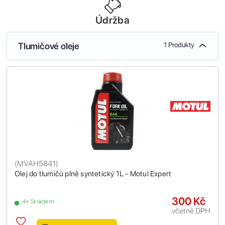
Údržba
Tlumičové oleje
1 Produkty
(
MVAH5841
)
Olej do tlumičů plně syntetický 1L - Motul Expert
300 Kč
4+ Skladem
včetně DPH