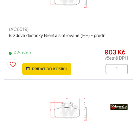
(
AC6519
)
Brzdové destičky Brenta sintrované (HH) - přední
903 Kč
2 Skladem
včetně DPH
PŘIDAT DO KOŠÍKU