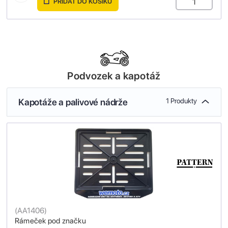
PŘIDAT DO KOŠÍKU
Podvozek a kapotáž
Kapotáže a palivové nádrže
1 Produkty
(
AA1406
)
Rámeček pod značku