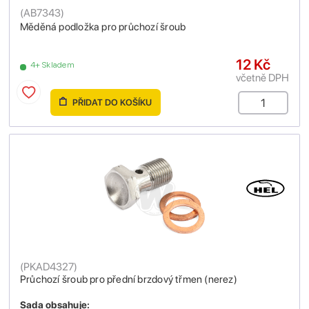
(
AB7343
)
Měděná podložka pro průchozí šroub
12 Kč
4+ Skladem
včetně DPH
PŘIDAT DO KOŠÍKU
(
PKAD4327
)
Průchozí šroub pro přední brzdový třmen (nerez)
Sada obsahuje: