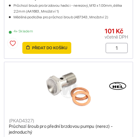
Průchozí šroub pro brzdovou hadici - nerezový, M10 x 1.00mm, délka
22mm (AA1683 , Množství 1)
Měděná podložka pro průchozí šroub (AB7343 , Množství 2)
101 Kč
4+ Skladem
včetně DPH
PŘIDAT DO KOŠÍKU
(
PKAD4327
)
Průchozí šroub pro přední brzdovou pumpu (nerez) -
jednoduchý