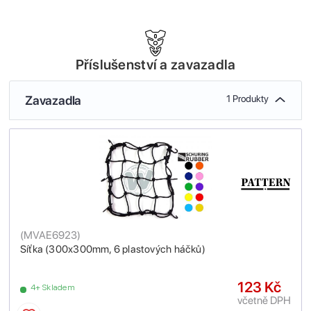
Příslušenství a zavazadla
Zavazadla
1 Produkty
(
MVAE6923
)
Síťka (300x300mm, 6 plastových háčků)
123 Kč
4+ Skladem
včetně DPH