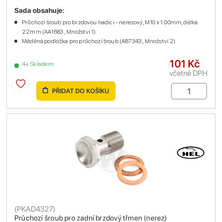
Sada obsahuje:
Průchozí šroub pro brzdovou hadici - nerezový, M10 x 1.00mm, délka
22mm (AA1683 , Množství 1)
Měděná podložka pro průchozí šroub (AB7343 , Množství 2)
101 Kč
4+ Skladem
včetně DPH
PŘIDAT DO KOŠÍKU
(
PKAD4327
)
Průchozí šroub pro zadní brzdový třmen (nerez)