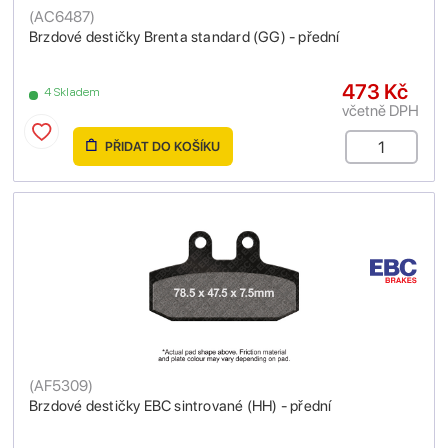
(
AC6487
)
Brzdové destičky Brenta standard (GG) - přední
473 Kč
4 Skladem
včetně DPH
PŘIDAT DO KOŠÍKU
(
AF5309
)
Brzdové destičky EBC sintrované (HH) - přední