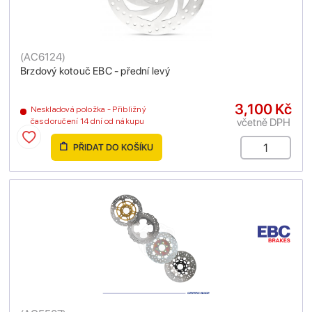
(
AC6124
)
Brzdový kotouč EBC - přední levý
3,100 Kč
Neskladová položka - Přibližný
včetně DPH
čas doručení 14 dní od nákupu
PŘIDAT DO KOŠÍKU