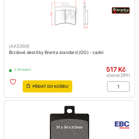
(
AA5364
)
Brzdové destičky Brenta standard (GG) - zadní
517 Kč
2 Skladem
včetně DPH
PŘIDAT DO KOŠÍKU