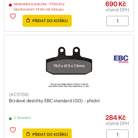
690 Kč
Neskladová položka - Přibližný
včetně DPH
čas doručení 14 dní od nákupu
PŘIDAT DO KOŠÍKU
(
AC5156
)
Brzdové destičky EBC standard (GG) - přední
284 Kč
2 Skladem
včetně DPH
PŘIDAT DO KOŠÍKU