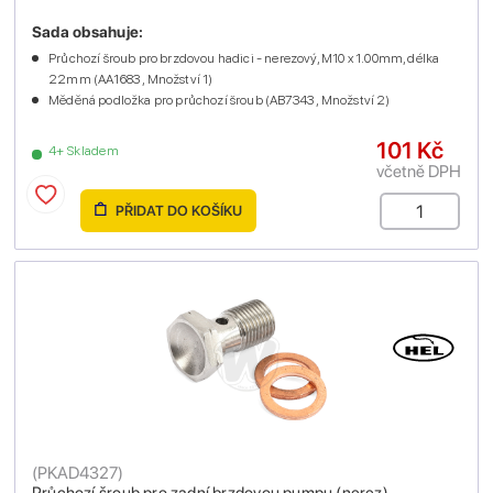
Sada obsahuje:
Průchozí šroub pro brzdovou hadici - nerezový, M10 x 1.00mm, délka
22mm (AA1683 , Množství 1)
Měděná podložka pro průchozí šroub (AB7343 , Množství 2)
101 Kč
4+ Skladem
včetně DPH
PŘIDAT DO KOŠÍKU
(
PKAD4327
)
Průchozí šroub pro zadní brzdovou pumpu (nerez)