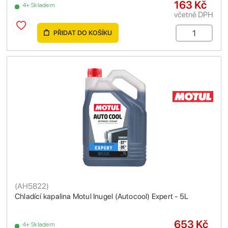
163 Kč
4+ Skladem
včetně DPH
PŘIDAT DO KOŠÍKU
(
AH5822
)
Chladící kapalina Motul Inugel (Autocool) Expert - 5L
653 Kč
4+ Skladem