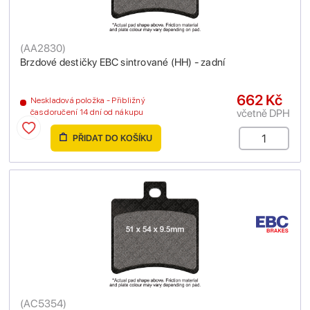
(
AA2830
)
Brzdové destičky EBC sintrované (HH) - zadní
662 Kč
Neskladová položka - Přibližný
včetně DPH
čas doručení 14 dní od nákupu
PŘIDAT DO KOŠÍKU
(
AC5354
)