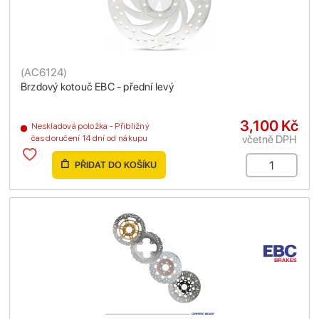
(
AC6124
)
Brzdový kotouč EBC - přední levý
3,100 Kč
Neskladová položka - Přibližný
včetně DPH
čas doručení 14 dní od nákupu
PŘIDAT DO KOŠÍKU