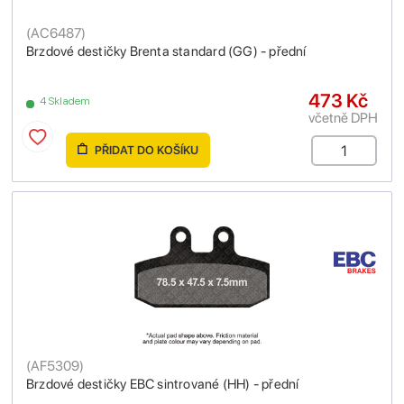
(
AC6487
)
Brzdové destičky Brenta standard (GG) - přední
473 Kč
4 Skladem
včetně DPH
PŘIDAT DO KOŠÍKU
(
AF5309
)
Brzdové destičky EBC sintrované (HH) - přední