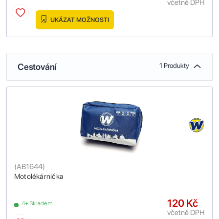
včetně DPH
UKÁZAT MOŽNOSTI
Cestování
1 Produkty
(
AB1644
)
Motolékárnička
120 Kč
4+ Skladem
včetně DPH