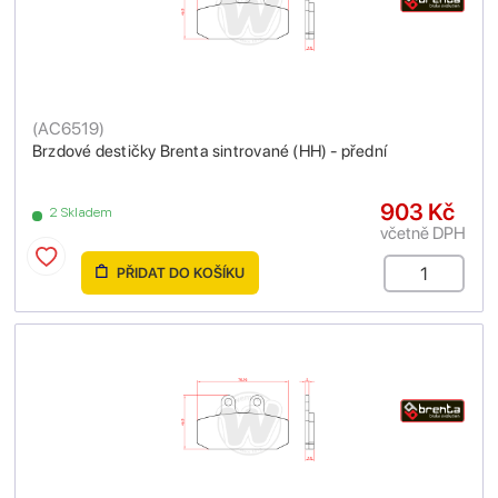
(
AC6519
)
Brzdové destičky Brenta sintrované (HH) - přední
903 Kč
2 Skladem
včetně DPH
PŘIDAT DO KOŠÍKU