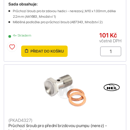
Sada obsahuje:
Průchozí šroub pro brzdovou hadici - nerezový, M10 x 1.00mm, délka
22mm (AA1683 , Množství 1)
Měděná podložka pro průchozí šroub (AB7343 , Množství 2)
101 Kč
4+ Skladem
včetně DPH
PŘIDAT DO KOŠÍKU
(
PKAD4327
)
Průchozí šroub pro přední brzdovou pumpu (nerez) -