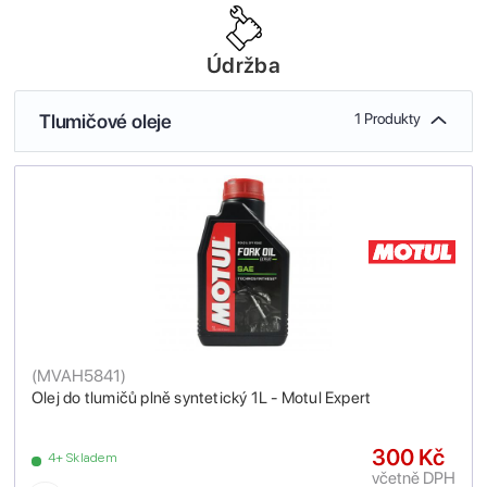
Údržba
Tlumičové oleje
1 Produkty
(
MVAH5841
)
Olej do tlumičů plně syntetický 1L - Motul Expert
300 Kč
4+ Skladem
včetně DPH