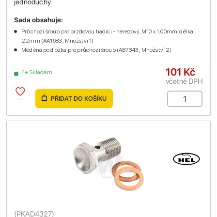
jednoduchý
Sada obsahuje:
Průchozí šroub pro brzdovou hadici - nerezový, M10 x 1.00mm, délka
22mm (AA1683 , Množství 1)
Měděná podložka pro průchozí šroub (AB7343 , Množství 2)
101 Kč
4+ Skladem
včetně DPH
PŘIDAT DO KOŠÍKU
(
PKAD4327
)