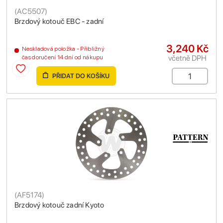
(
AC5507
)
Brzdový kotouč EBC - zadní
3,240 Kč
Neskladová položka - Přibližný
včetně DPH
čas doručení 14 dní od nákupu
PŘIDAT DO KOŠÍKU
(
AF5174
)
Brzdový kotouč zadní Kyoto