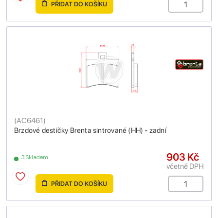
PŘIDAT DO KOŠÍKU
(
AC6461
)
Brzdové destičky Brenta sintrované (HH) - zadní
903 Kč
3 Skladem
včetně DPH
PŘIDAT DO KOŠÍKU