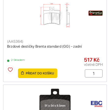
(
AA5364
)
Brzdové destičky Brenta standard (GG) - zadní
517 Kč
2 Skladem
včetně DPH
PŘIDAT DO KOŠÍKU