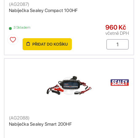
(
AG2087
)
Nabíječka Sealey Compact 100HF
960 Kč
3 Skladem
včetně DPH
PŘIDAT DO KOŠÍKU
(
AG2088
)
Nabíječka Sealey Smart 200HF