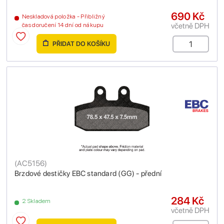
690 Kč
Neskladová položka - Přibližný
včetně DPH
čas doručení 14 dní od nákupu
PŘIDAT DO KOŠÍKU
(
AC5156
)
Brzdové destičky EBC standard (GG) - přední
284 Kč
2 Skladem
včetně DPH