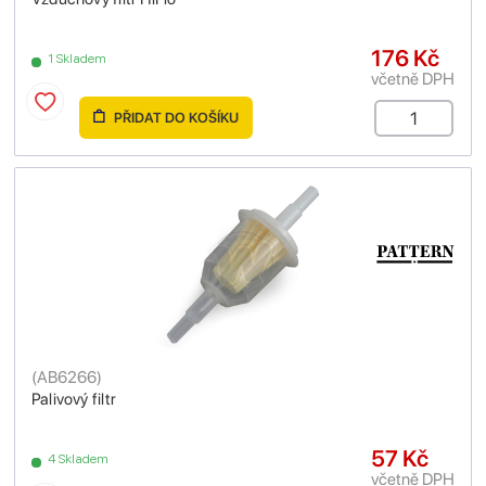
176 Kč
1 Skladem
včetně DPH
PŘIDAT DO KOŠÍKU
(
AB6266
)
Palivový filtr
57 Kč
4 Skladem
včetně DPH