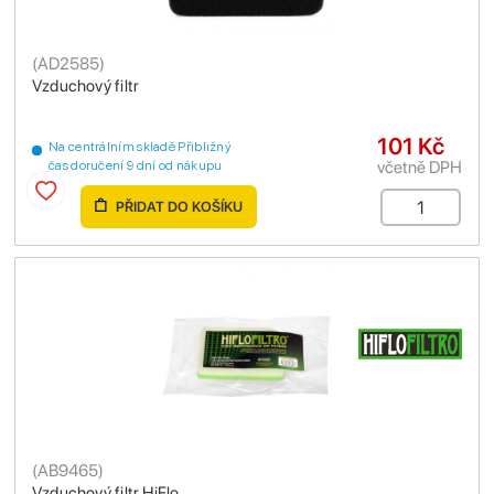
(
AD2585
)
Vzduchový filtr
101 Kč
Na centrálním skladě Přibližný
včetně DPH
čas doručení 9 dní od nákupu
PŘIDAT DO KOŠÍKU
(
AB9465
)
Vzduchový filtr HiFlo