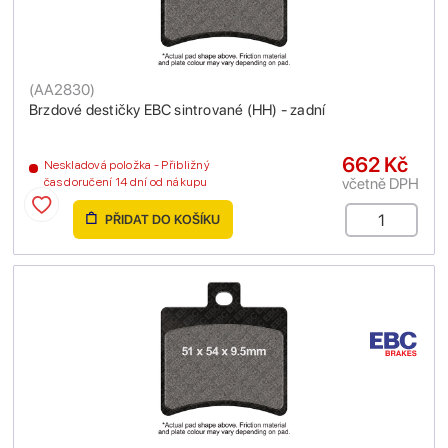
(
AA2830
)
Brzdové destičky EBC sintrované (HH) - zadní
662 Kč
Neskladová položka - Přibližný
včetně DPH
čas doručení 14 dní od nákupu
PŘIDAT DO KOŠÍKU