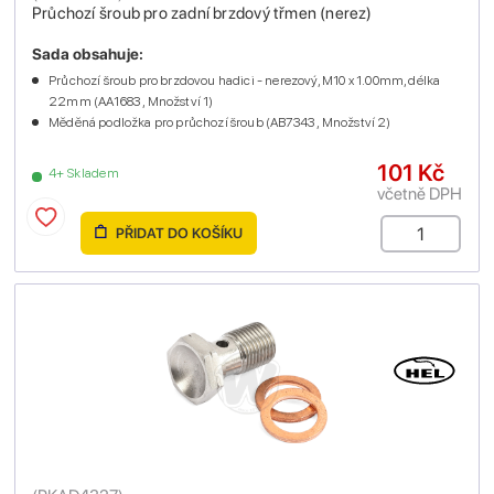
Průchozí šroub pro zadní brzdový třmen (nerez)
Sada obsahuje:
Průchozí šroub pro brzdovou hadici - nerezový, M10 x 1.00mm, délka
22mm (AA1683 , Množství 1)
Měděná podložka pro průchozí šroub (AB7343 , Množství 2)
101 Kč
4+ Skladem
včetně DPH
PŘIDAT DO KOŠÍKU