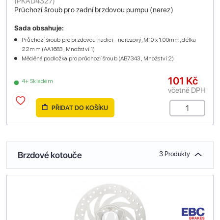
(
PKAD4327
)
Průchozí šroub pro zadní brzdovou pumpu (nerez)
Sada obsahuje:
Průchozí šroub pro brzdovou hadici - nerezový, M10 x 1.00mm, délka
22mm (AA1683 , Množství 1)
Měděná podložka pro průchozí šroub (AB7343 , Množství 2)
101 Kč
4+ Skladem
včetně DPH
PŘIDAT DO KOŠÍKU
Brzdové kotouče
3 Produkty