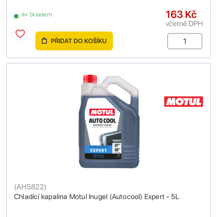
163 Kč
4+ Skladem
včetně DPH
PŘIDAT DO KOŠÍKU
(
AH5822
)
Chladící kapalina Motul Inugel (Autocool) Expert - 5L