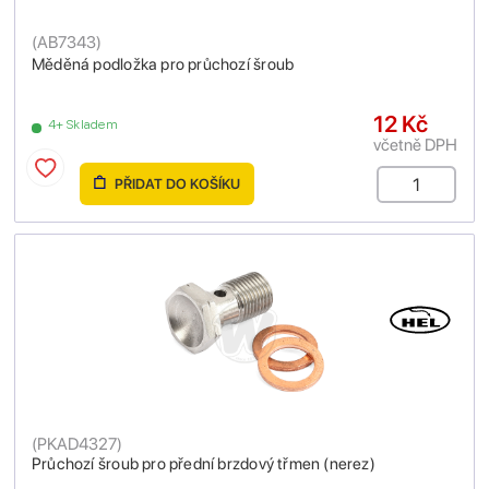
(
AB7343
)
Měděná podložka pro průchozí šroub
12 Kč
4+ Skladem
včetně DPH
PŘIDAT DO KOŠÍKU
(
PKAD4327
)
Průchozí šroub pro přední brzdový třmen (nerez)