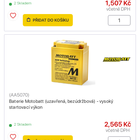
1,507 Kč
2 Skladem
včetně DPH
PŘIDAT DO KOŠÍKU
(
AA5070
)
Baterie Motobatt (uzavřená, bezúdržbová) - vysoký
startovací výkon
2,565 Kč
2 Skladem
včetně DPH