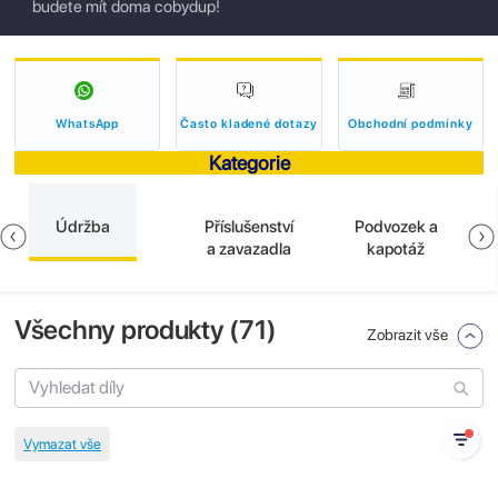
budete mít doma cobydup!
WhatsApp
Často kladené dotazy
Obchodní podmínky
Kategorie
Údržba
Příslušenství
Podvozek a
a zavazadla
kapotáž
Všechny produkty (
71
)
Zobrazit vše