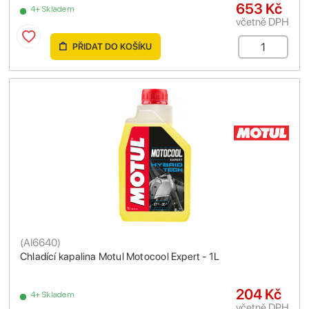
653 Kč
4+ Skladem
včetně DPH
PŘIDAT DO KOŠÍKU
(
AI6640
)
Chladící kapalina Motul Motocool Expert - 1L
204 Kč
4+ Skladem
včetně DPH