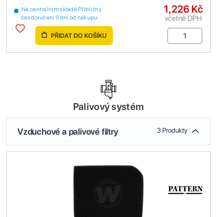
1,226 Kč
Na centrálním skladě Přibližný
včetně DPH
čas doručení 9 dní od nákupu
PŘIDAT DO KOŠÍKU
Palivový systém
Vzduchové a palivové filtry
3 Produkty