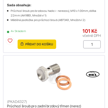
Sada obsahuje:
Průchozí šroub pro brzdovou hadici - nerezový, M10 x 1.00mm, délka
22mm (AA1683 , Množství 1)
Měděná podložka pro průchozí šroub (AB7343 , Množství 2)
101 Kč
4+ Skladem
včetně DPH
PŘIDAT DO KOŠÍKU
(
PKAD4327
)
Průchozí šroub pro zadní brzdový třmen (nerez)