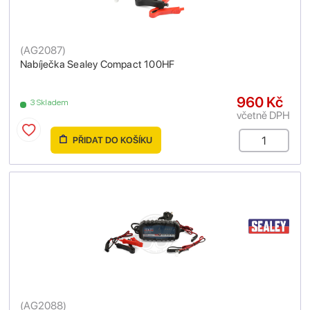
(
AG2087
)
Nabíječka Sealey Compact 100HF
960 Kč
3 Skladem
včetně DPH
PŘIDAT DO KOŠÍKU
(
AG2088
)