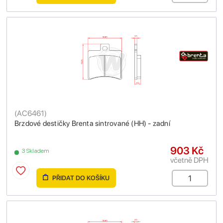
(
AC6461
)
Brzdové destičky Brenta sintrované (HH) - zadní
903 Kč
3 Skladem
včetně DPH
PŘIDAT DO KOŠÍKU