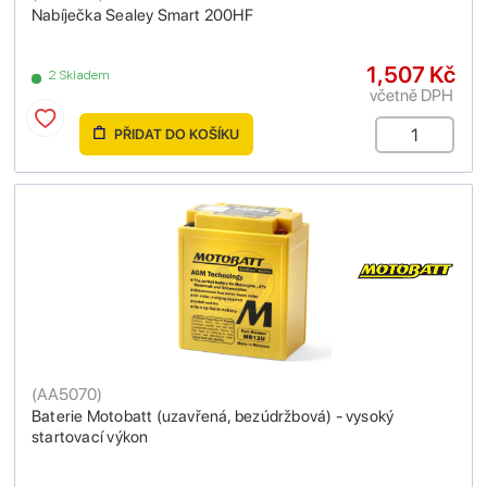
Nabíječka Sealey Smart 200HF
1,507 Kč
2 Skladem
včetně DPH
PŘIDAT DO KOŠÍKU
(
AA5070
)
Baterie Motobatt (uzavřená, bezúdržbová) - vysoký
startovací výkon