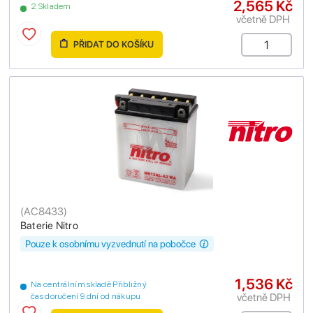
2,565 Kč
2 Skladem
včetně DPH
PŘIDAT DO KOŠÍKU
(
AC8433
)
Baterie Nitro
Pouze k osobnímu vyzvednutí na pobočce
1,536 Kč
Na centrálním skladě Přibližný
včetně DPH
čas doručení 9 dní od nákupu