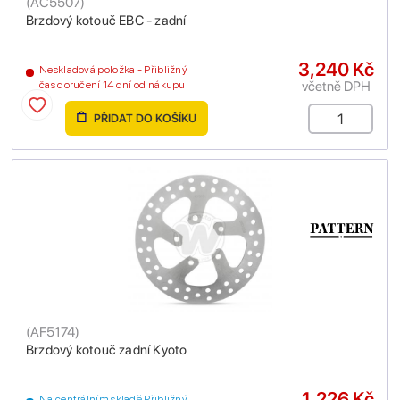
(
AC5507
)
Brzdový kotouč EBC - zadní
3,240 Kč
Neskladová položka - Přibližný
včetně DPH
čas doručení 14 dní od nákupu
PŘIDAT DO KOŠÍKU
(
AF5174
)
Brzdový kotouč zadní Kyoto
1,226 Kč
Na centrálním skladě Přibližný