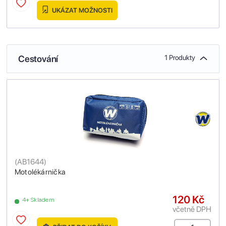
UKÁZAT MOŽNOSTI
Cestování
1 Produkty
(
AB1644
)
Motolékárnička
120 Kč
4+ Skladem
včetně DPH