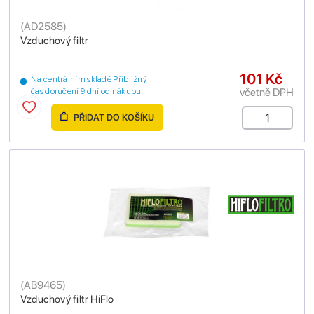
(
AD2585
)
Vzduchový filtr
101 Kč
Na centrálním skladě Přibližný
včetně DPH
čas doručení 9 dní od nákupu
PŘIDAT DO KOŠÍKU
(
AB9465
)
Vzduchový filtr HiFlo