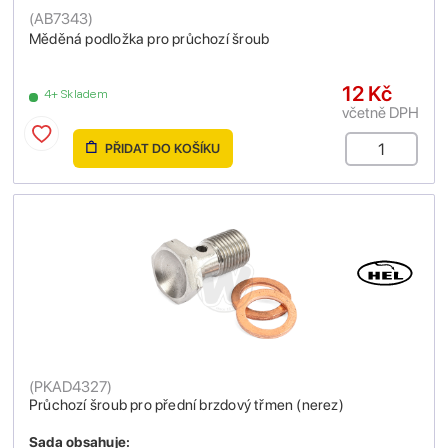
(
AB7343
)
Měděná podložka pro průchozí šroub
12 Kč
4+ Skladem
včetně DPH
PŘIDAT DO KOŠÍKU
(
PKAD4327
)
Průchozí šroub pro přední brzdový třmen (nerez)
Sada obsahuje: