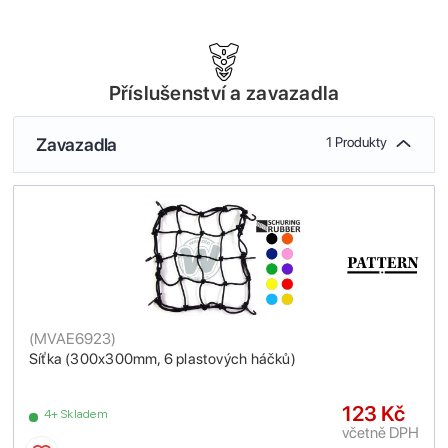
Příslušenství a zavazadla
Zavazadla
1 Produkty
(
MVAE6923
)
Síťka (300x300mm, 6 plastových háčků)
123 Kč
4+ Skladem
včetně DPH