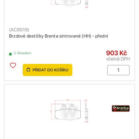
(
AC6519
)
Brzdové destičky Brenta sintrované (HH) - přední
903 Kč
2 Skladem
včetně DPH
PŘIDAT DO KOŠÍKU