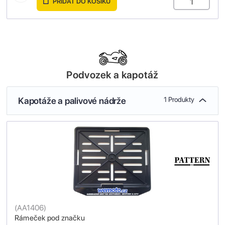
PŘIDAT DO KOŠÍKU
Podvozek a kapotáž
Kapotáže a palivové nádrže
1 Produkty
(
AA1406
)
Rámeček pod značku