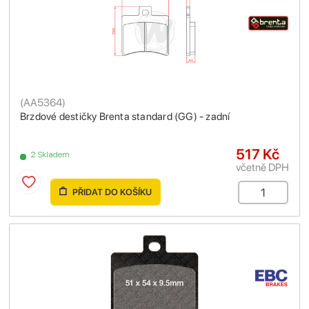
(
AA5364
)
Brzdové destičky Brenta standard (GG) - zadní
517 Kč
2 Skladem
včetně DPH
PŘIDAT DO KOŠÍKU