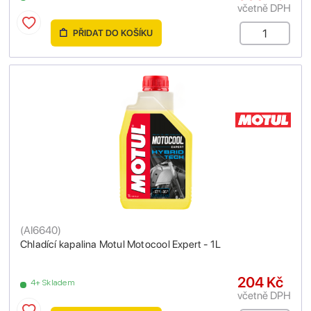
včetně DPH
PŘIDAT DO KOŠÍKU
(
AI6640
)
Chladící kapalina Motul Motocool Expert - 1L
204 Kč
4+ Skladem
včetně DPH