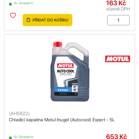
163 Kč
4+ Skladem
včetně DPH
PŘIDAT DO KOŠÍKU
(
AH5822
)
Chladící kapalina Motul Inugel (Autocool) Expert - 5L
653 Kč
4+ Skladem