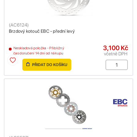
(
AC6124
)
Brzdový kotouč EBC - přední levý
3,100 Kč
Neskladová položka - Přibližný
včetně DPH
čas doručení 14 dní od nákupu
PŘIDAT DO KOŠÍKU