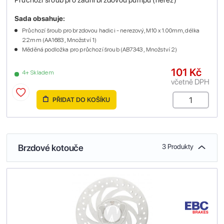
Sada obsahuje:
Průchozí šroub pro brzdovou hadici - nerezový, M10 x 1.00mm, délka
22mm (AA1683 , Množství 1)
Měděná podložka pro průchozí šroub (AB7343 , Množství 2)
101 Kč
4+ Skladem
včetně DPH
PŘIDAT DO KOŠÍKU
Brzdové kotouče
3 Produkty