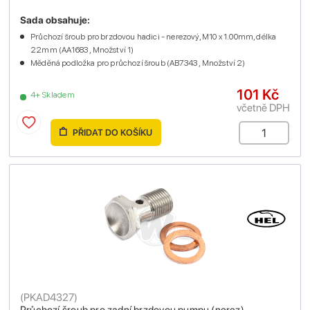
Sada obsahuje:
Průchozí šroub pro brzdovou hadici - nerezový, M10 x 1.00mm, délka
22mm (AA1683 , Množství 1)
Měděná podložka pro průchozí šroub (AB7343 , Množství 2)
101 Kč
4+ Skladem
včetně DPH
PŘIDAT DO KOŠÍKU
(
PKAD4327
)
Průchozí šroub pro zadní brzdovou pumpu (nerez)