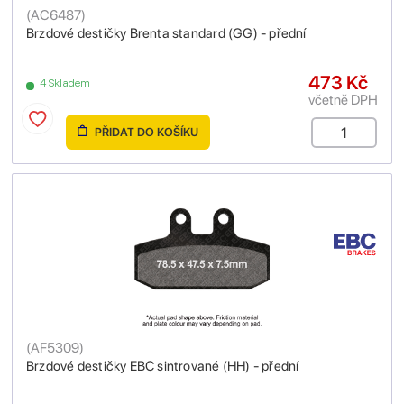
(
AC6487
)
Brzdové destičky Brenta standard (GG) - přední
473 Kč
4 Skladem
včetně DPH
PŘIDAT DO KOŠÍKU
(
AF5309
)
Brzdové destičky EBC sintrované (HH) - přední