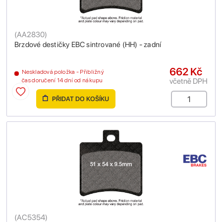
(
AA2830
)
Brzdové destičky EBC sintrované (HH) - zadní
662 Kč
Neskladová položka - Přibližný
včetně DPH
čas doručení 14 dní od nákupu
PŘIDAT DO KOŠÍKU
(
AC5354
)