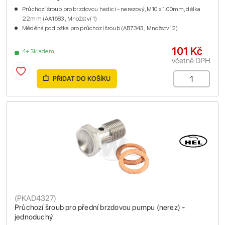
Průchozí šroub pro brzdovou hadici - nerezový, M10 x 1.00mm, délka
22mm (AA1683 , Množství 1)
Měděná podložka pro průchozí šroub (AB7343 , Množství 2)
101 Kč
4+ Skladem
včetně DPH
PŘIDAT DO KOŠÍKU
(
PKAD4327
)
Průchozí šroub pro přední brzdovou pumpu (nerez) -
jednoduchý