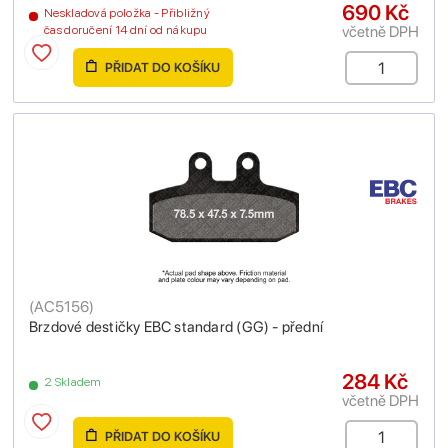
690 Kč
Neskladová položka - Přibližný
včetně DPH
čas doručení 14 dní od nákupu
PŘIDAT DO KOŠÍKU
(
AC5156
)
Brzdové destičky EBC standard (GG) - přední
284 Kč
2 Skladem
včetně DPH
PŘIDAT DO KOŠÍKU